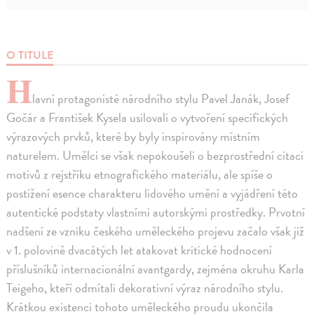
O TITULE
H
lavní protagonisté národního stylu Pavel Janák, Josef
Gočár a František Kysela usilovali o vytvoření specifických
výrazových prvků, které by byly inspirovány místním
naturelem. Umělci se však nepokoušeli o bezprostřední citaci
motivů z rejstříku etnografického materiálu, ale spíše o
postižení esence charakteru lidového umění a vyjádření této
autentické podstaty vlastními autorskými prostředky. Prvotní
nadšení ze vzniku českého uměleckého projevu začalo však již
v 1. polovině dvacátých let atakovat kritické hodnocení
příslušníků internacionální avantgardy, zejména okruhu Karla
Teigeho, kteří odmítali dekorativní výraz národního stylu.
Krátkou existenci tohoto uměleckého proudu ukončila