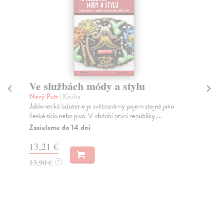
Ve službách módy a stylu
Č
Nový Petr
| Kniha
Bíl
Jablonecká bižuterie je světoznámý pojem stejně jako
Tak
české sklo nebo pivo. V období první republiky,...
des
Zasielame do 14 dní
Do
dní
13,21 €
gar
13,90 €
?
18
18