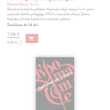
Kolesár Zdeno
| Kniha
Reedícia knižných publikácii Kapitoly z dejín dizajnu I a II z pera
vysokoškolského pedagóga VŠVU a teoretika dizajnu Zdena
Kolesára. Druhé doplnené a rozšírené vydanie.
Zasielame do 14 dní
7,98 €
8,40 €
?