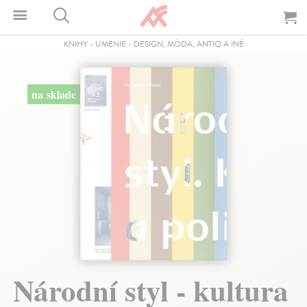
KNIHY
-
UMENIE
-
DESIGN, MÓDA, ANTIQ A INÉ
na sklade
Národní styl - kultura