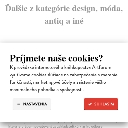
Ďalšie z kategórie design, móda,
antiq a iné
Príjmete naše cookies?
K prevádzke internetového kníhkupectva Artforum
využívame cookies slúžiace na zabezpečenie a meranie
funkčnosti, marketingové účely a zaistenie vášho
maximálneho pohodlia a spokojnosti.
NASTAVENIA
SÚHLASÍM
Způsoby vidění
Berger John
| Kniha
Jedna z najinšpiratívnejších a najvplyvnejších kníh o umení a vizualite,
ktorá je právom považovaná za zakladateľskú klasiku odbore