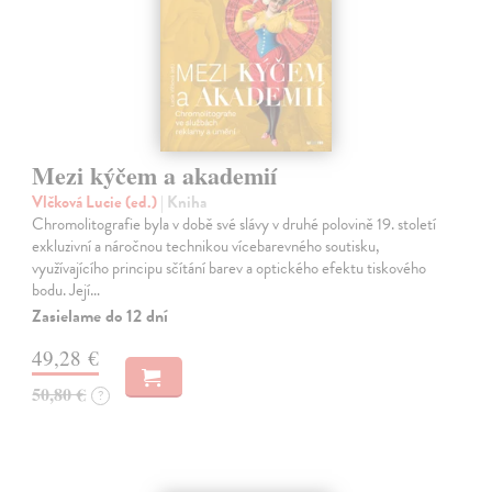
Mezi kýčem a akademií
Vlčková Lucie (ed.)
| Kniha
Chromolitografie byla v době své slávy v druhé polovině 19. století
exkluzivní a náročnou technikou vícebarevného soutisku,
využívajícího principu sčítání barev a optického efektu tiskového
bodu. Její…
Zasielame do 12 dní
49,28 €
50,80 €
?