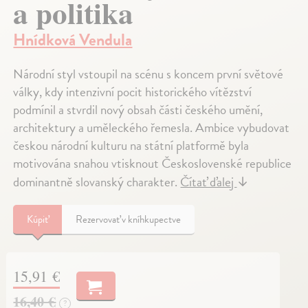
a politika
Hnídková Vendula
Národní styl vstoupil na scénu s koncem první světové
války, kdy intenzivní pocit historického vítězství
podmínil a stvrdil nový obsah části českého umění,
architektury a uměleckého řemesla. Ambice vybudovat
českou národní kulturu na státní platformě byla
motivována snahou vtisknout Československé republice
dominantně slovanský charakter.
Čítať ďalej
↓
Kúpiť
Rezervovať v kníhkupectve
15,91 €
16,40 €
?