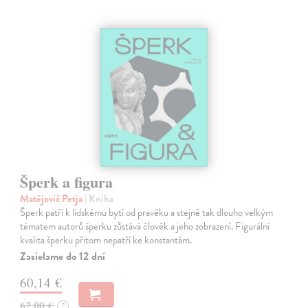
Šperk a figura
Matějovič Petja
| Kniha
Šperk patří k lidskému bytí od pravěku a stejně tak dlouho velkým
tématem autorů šperku zůstává člověk a jeho zobrazení. Figurální
kvalita šperku přitom nepatří ke konstantám.
Zasielame do 12 dní
60,14 €
62,00 €
?