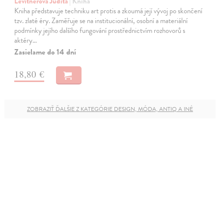
Levitnerová Judita
| Kniha
Kniha představuje techniku art protis a zkoumá její vývoj po skončení
tzv. zlaté éry. Zaměřuje se na institucionální, osobní a materiální
podmínky jejího dalšího fungování prostřednictvím rozhovorů s
aktéry…
Zasielame do 14 dní
18,80 €
ZOBRAZIŤ ĎALŠIE Z KATEGÓRIE DESIGN, MÓDA, ANTIQ A INÉ