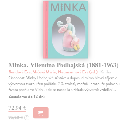
Minka. Vilemína Podhajská (1881-1963)
Bendová Eva, Míčová Marie, Neumannová Eva (ed.)
| Kniha
Osobnost Minky Podhajské zůstávala doposud mimo hlavní zájem o
výtvarnou tvorbu žen počátku 20. století, možná i proto, že polovinu
života prožila ve Vídni, kde se narodila a získala výtvarné vzdělání.…
Zasielame do 12 dní
72,94 €
75,20 €
?