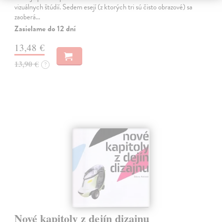
vizuálnych štúdií. Sedem esejí (z ktorých tri sú čisto obrazové) sa
zaoberá…
Zasielame do 12 dní
13,48 €
13,90 €
?
Nové kapitoly z dejín dizajnu