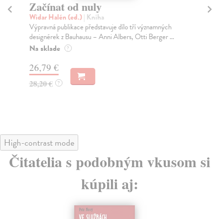
Začínat od nuly
S
Widar Halén (ed.)
| Kniha
Bla
Výpravná publikace představuje dílo tří významných
Pře
designérek z Bauhausu – Anni Albers, Otti Berger ...
jap
Na sklade
Na
?
26,79 €
29
28,20 €
31
?
High-contrast mode
Čitatelia s podobným vkusom si
kúpili aj: