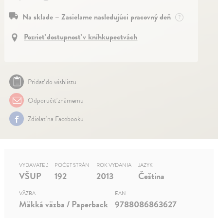
Na sklade – Zasielame nasledujúci pracovný deň
?
Pozrieť dostupnosť v kníhkupectvách
Pridať do wishlistu
Odporučiť známemu
Zdielať na Facebooku
VYDAVATEĽ
POČET STRÁN
ROK VYDANIA
JAZYK
VŠUP
192
2013
Čeština
VÄZBA
EAN
Mäkká väzba / Paperback
9788086863627