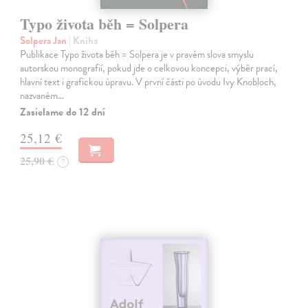
Typo života běh = Solpera
Solpera Jan
| Kniha
Publikace Typo života běh = Solpera je v pravém slova smyslu
autorskou monografií, pokud jde o celkovou koncepci, výběr prací,
hlavní text i grafickou úpravu. V první části po úvodu Ivy Knobloch,
nazvaném…
Zasielame do 12 dní
25,12 €
25,90 €
?