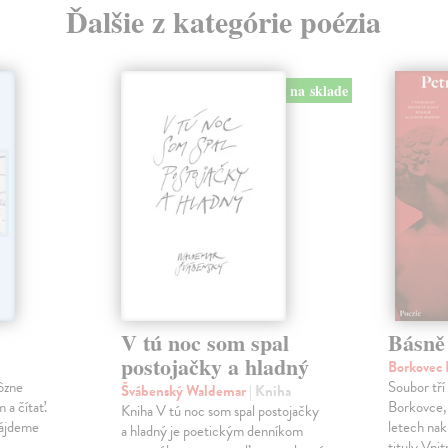
Ďalšie z kategórie poézia
na sklade
V tú noc som spal
Básně
postojačky a hladný
Borkovec 
ôzne
Soubor tří
Švábenský Waldemar
| Kniha
 a čítať.
Borkovce,
Kniha V tú noc som spal postojačky
nájdeme
letech nak
a hladný je poetickým denníkom
.
tituly Vni