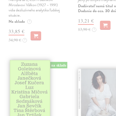
Miroslavovi Válkovi (1927 – 1991)
Dodávateľ nemá titul n
vidia deziluzívneho analytika ľudskej
Dodanie do cca. 30 dní
situácie.
13,21 €
Na sklade
?
13,90 €
?
33,85 €
34,90 €
?
na sklade