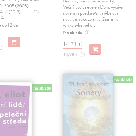
Básničky pre domáce paničky,
90–2005 (2005),
Večný pocit nedele a Dom, vydáva
básně (2013) a Herbář k
slovenská poetka Mirka Ábelová
ršímu…
novú básnickú zbierku. Záznam o
 do 12 dní
vzniku zvláštneho…
Na sklade
?
€
14,31 €
?
15,90 €
?
na sklade
na sklade