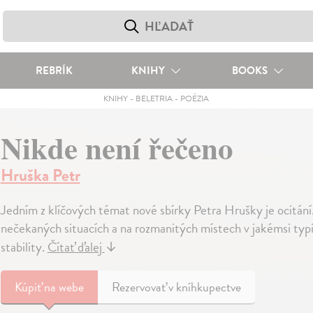
REBRÍK
KNIHY
BOOKS
KNIHY
-
BELETRIA
-
POÉZIA
Nikde není řečeno
Hruška Petr
Jedním z klíčových témat nové sbírky Petra Hrušky je ocitání. Ti
nečekaných situacích a na rozmanitých místech v jakémsi typ
stability.
Čítať ďalej
↓
Kúpiť
na webe
Rezervovať v kníhkupectve