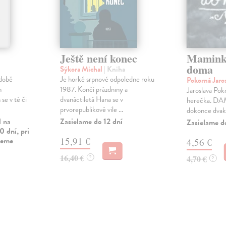
Ještě není konec
Mamink
doma
Sýkora Michal
| Kniha
 době
Je horké srpnové odpoledne roku
Pokorná Jaro
h
1987. Končí prázdniny a
Jaroslava Pok
se v té či
dvanáctiletá Hana se v
herečka. DAM
prvorepublikové vile ...
dokonce dvak
l na
Zasielame do 12 dní
Zasielame d
0 dní, pri
vieme
15,91 €
4,56 €
16,40 €
?
4,70 €
?