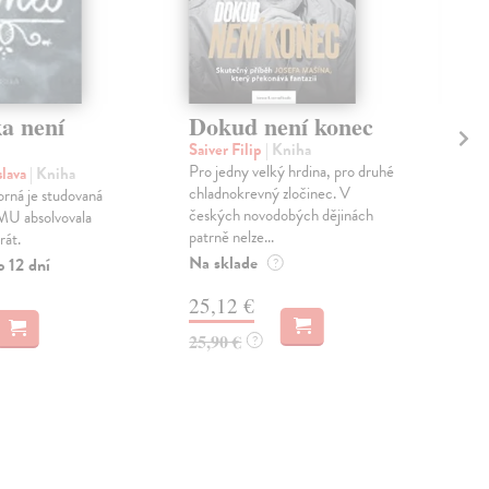
a není
Dokud není konec
V 
Saiver Filip
| Kniha
Hru
Pro jedny velký hrdina, pro druhé
Po t
slava
| Kniha
chladnokrevný zločinec. V
cest
orná je studovaná
českých novodobých dějinách
Tádž
U absolvovala
patrně nelze...
Kyrg
rát.
Na sklade
Zas
o 12 dní
?
25,12 €
17
25,90 €
18,
?