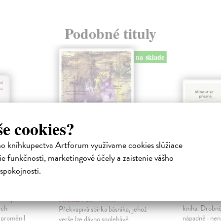
Podobné tituly
na sklade
še cookies?
ho kníhkupectva Artforum využívame cookies slúžiace
e funkčnosti, marketingové účely a zaistenie vášho
spokojnosti.
 není
Spatřil jsem svou
Minout 
tvář
Hruška Petr
žecký
Žánrově zámě
Hruška Petr
| Kniha
ých
kniha. Drobné 
Překvapivá sbírka básníka, jehož
 proměnil
nápadně i nen
verše lze dávno spolehlivě