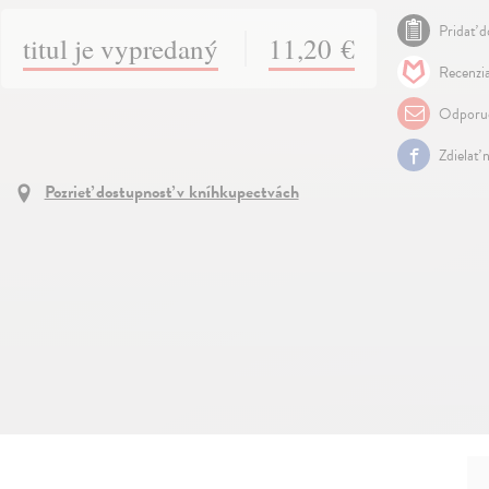
Pridať d
titul je vypredaný
11,20 €
Recenzia
Odporuč
Zdielať 
Pozrieť dostupnosť v kníhkupectvách