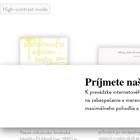
High-contrast mode
Príjmete na
K prevádzke internetové
na zabezpečenie a merani
maximálneho pohodlia a 
Vesmír není
Místa, kde nic
dominatrix
Havlíček Jan
| Kniha
Původně zamýšlený bě
Hondl Eli
| Kniha
průvodce po nenápadn
h
Poezie mikulovsko-brněnské
místech v mém okolí se
u
básnířky Eli Hondl (nar. 1995) je