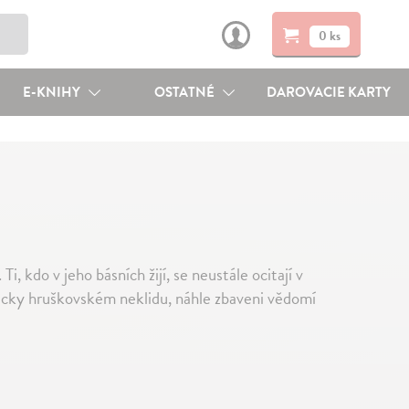
0 ks
E-KNIHY
OSTATNÉ
DAROVACIE KARTY
, kdo v jeho básních žijí, se neustále ocitají v
icky hruškovském neklidu, náhle zbaveni vědomí