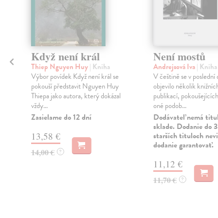
Když není král
Není mostů
Thiep Nguyen Huy
| Kniha
Andrejsová Iva
| Kniha
Výbor povídek Když není král se
V češtině se v poslední
pokouší představit Nguyen Huy
objevilo několik knižníc
Thiepa jako autora, který dokázal
publikací, pokoušejících 
vždy...
oné podob...
Zasielame do 12 dní
Dodávateľ nemá titu
sklade. Dodanie do 3
13,58 €
starších tituloch ne
dodanie garantovať.
14,00 €
?
11,12 €
11,70 €
?