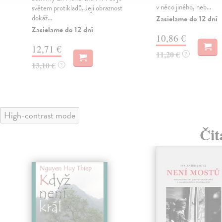
v něco jiného, neb...
světem protikladů. Její obraznost
dokáž...
Zasielame do 12 dní
Zasielame do 12 dní
10,86 €
12,71 €
11,20 €
?
13,10 €
?
High-contrast mode
Čit