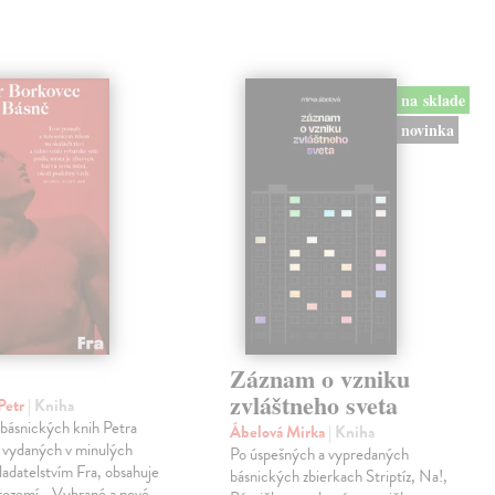
na sklade
novinka
Záznam o vzniku
zvláštneho sveta
Petr
| Kniha
 básnických knih Petra
Ábelová Mirka
| Kniha
 vydaných v minulých
Po úspešných a vypredaných
ladatelstvím Fra, obsahuje
básnických zbierkach Striptíz, Na!,
trozemí –Vybrané a nové