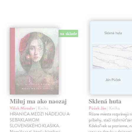
na sklade
Miluj ma ako naozaj
Sklená huta
Válek Miroslav
| Kniha
Púček Ján
| Kniha
HRANICA MEDZI NÁDEJOU A
Rôzne miesta rozprávajú r
SEBAKLAMOM
príbehy, stačí rozhrnúť zem
SLOVENSKÉHO KLASIKA.
Kdekoľvek sa pozrieme, 
Nemýlia sa tí, ktorí v básnikovi
jazvy po dotyku s dejinami