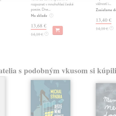
vážností i...
rozpoznat v mnohohlasí české
poezie. Dne...
Zasielame d
Na sklade
?
13,40 €
13,68 €
14,10 €
?
14,10 €
?
atelia s podobným vkusom si kúpili