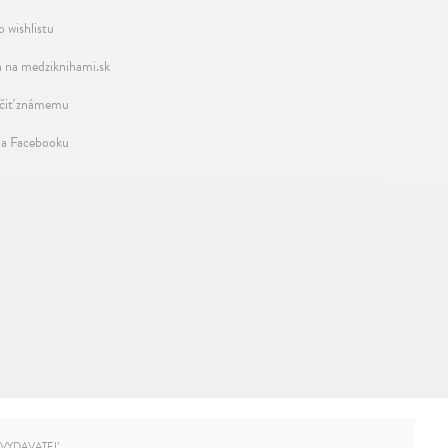
o wishlistu
 na medziknihami.sk
iť známemu
na Facebooku
VYDAVATEĽ