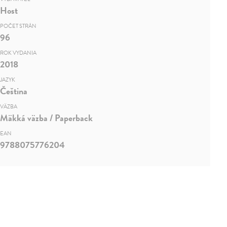
Host
POČET STRÁN
96
ROK VYDANIA
2018
JAZYK
Čeština
VÄZBA
Mäkká väzba / Paperback
EAN
9788075776204