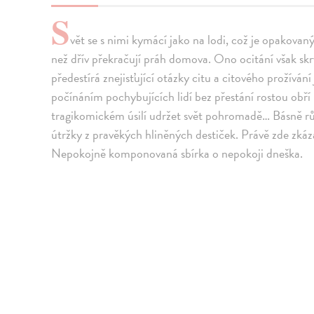
S
vět se s nimi kymácí jako na lodi, což je opakovaný 
než dřív překračují práh domova. Ono ocitání však sk
předestírá znejisťující otázky citu a citového prožív
počínáním pochybujících lidí bez přestání rostou obří
tragikomickém úsilí udržet svět pohromadě… Básně rů
útržky z pravěkých hliněných destiček. Právě zde zkáz
Nepokojně komponovaná sbírka o nepokoji dneška.