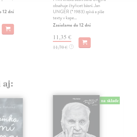
Zas
obsahuje čtyřicet básní. Jan
o 12 dní
UNGER (* 1983) zpívá a píše
11
texty v kape...
Zasielame do 12 dní
11,
11,35 €
11,70 €
?
 aj:
na sklade