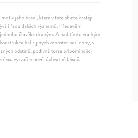
motiv jeho básní, které v této sbírce častěji
rývá i řadu dalších významů. Především
ání jednoho člověka druhým. A nad tímto vratkým
 konstrukce hal a jiných monster naší doby, v
zných odstínů, podivná torza připomínající
a času vytvořila nové, úchvatné básně.