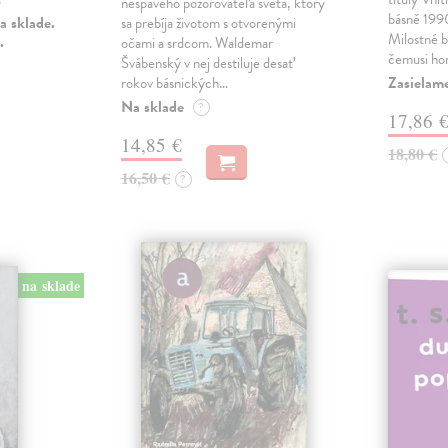
nespavého pozorovateľa sveta, ktorý
básně 19
a sklade.
sa prebíja životom s otvorenými
Milostné 
.
očami a srdcom. Waldemar
čemusi ho
Švábenský v nej destiluje desať
Zasielame
rokov básnických…
Na sklade
?
17,86 
14,85 €
18,80 €
16,50 €
?
na sklade