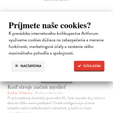
Príjmete naše cookies?
E-KNIHA
K prevádzke internetového kníhkupectva Artforum
využívame cookies slúžiace na zabezpečenie a meranie
funkčnosti, marketingové účely a zaistenie vášho
maximálneho pohodlia a spokojnosti.
NASTAVENIA
SÚHLASÍM
Keď stroje začnú myslieť
Suchan Vladimír
| Elektronická kniha
Prvý komplexný slovenský sprievodca AI., Sme na prahu éry, ktorú si
dnes len ťažko vieme predstaviť. Umelá inteligencia je už teraz
súčasťou našich každodenných rozhodnutí, aj keď si to často
neuvedomujeme.…