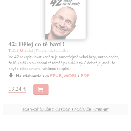
42: Dělej co tě baví !
Tuček Mikoláš
| Elektronická kniha
Ve 42 rekapitulovat kariéru je samozřejmě velmi brzy, nutno dodat,
že Mikoláš knihu dopsal až téměř jako 44letý. Z čehož je jasné, že
když si něco umane, většinou to splní.
Na stiahnutie ako
EPUB
,
MOBI
a
PDF
13,24 €
ZOBRAZIŤ ĎALŠIE Z KATEGÓRIE POČÍTAČE, INTERNET