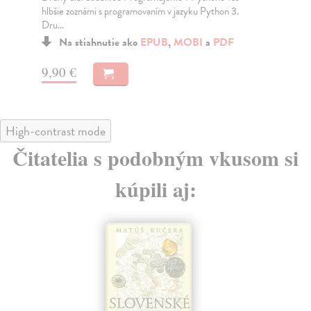
obsiahnuté v tisíckach článkov, kníh či umeleckých diel
pra
a...
Na stiahnutie ako
EPUB
,
MOBI
a
PDF
13
14,00 €
High-contrast mode
Čitatelia s podobným vkusom si
kúpili aj: