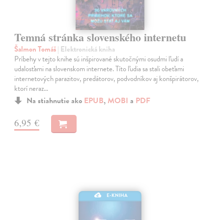
Temná stránka slovenského internetu
Šalmon Tomáš
| Elektronická kniha
Príbehy v tejto knihe sú inšpirované skutočnými osudmi ľudí a
udalosťami na slovenskom internete. Títo ľudia sa stali obeťami
internetových parazitov, predátorov, podvodníkov aj konšpirátorov,
ktorí neraz…
Na stiahnutie ako
EPUB
,
MOBI
a
PDF
6,95 €
E-KNIHA