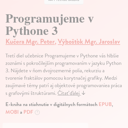
Programujeme v
Pythone 3
Kučera Mgr. Peter
,
Výbošťok Mgr. Jaroslav
Tretí diel učebnice Programujeme v Pythone vás hlbšie
zoznámi s pokročilejším programovaním v jazyku Python
3. Nájdete v ňom dvojrozmerné polia, rekurziu a
tvorenie fraktálov pomocou korytnačej grafiky. Medzi
zaujímavé témy patrí aj objektové programovaniea práca
s grafovými štruktúrami.
Čítať ďalej
↓
E-kniha na stiahnutie v digitálnych formátoch
EPUB
,
MOBI
a
PDF
?