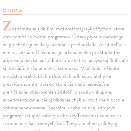
O TITULE
Z
oznámite sa s ďalšími možnosťami jazyka Python, ktoré
vám pomôžu v tvorbe programov. Obsah plynule nadväzuje
na prechádzajúce diely učebníc a predpokladá, že čitateľ sa s
nimi už zoznámil.Učebnica je určená nielen pre študentov
pripravujúcich sa na štúdium informatiky na vysokej škole, ale
aj pre ďalších záujemcov či samoukov. V učebnici nájdete
množstvo praktických a riešených príkladov, úlohy na
precvičenie, ale aj otázky, ktoré vás majú nabádať na
premýšľanie, objavovanie súvislostí, diskusiu v skupine,
experimentovanie, ale aj hľadanie chýb a intuitívne hľadanie
optimálneho riešenia. Súčasťou učebnice sú aj zdrojové
programy, vstupné súbory a obrázky.Tvorcami učebnice sú
skúsení učitelia stredných škôl. Témy v učebnici, úlohy aj