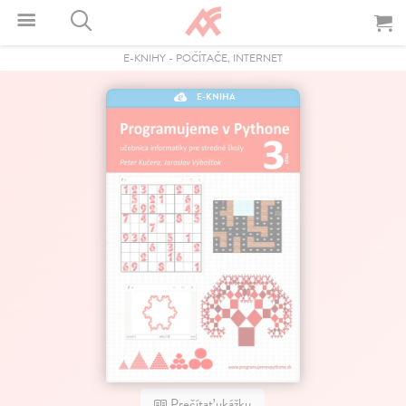
E-KNIHY
-
POČÍTAČE, INTERNET
E-KNIHA
Prečítať ukážku