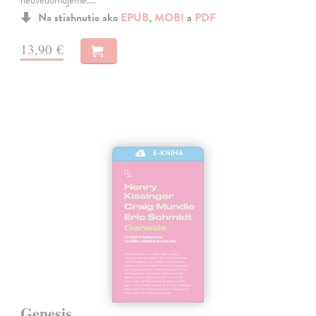
Na stiahnutie ako
EPUB
,
MOBI
a
PDF
13,90 €
E-KNIHA
Genesis