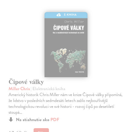
E-KNIHA
Čipové války
Miller Chris
| Elektronická kniha
Americký historik Chris Miller nám ve knize Čipové války připomíná,
že lidstvo v posledních sedmdesáti letech zažilo nejbouřlivější
technologickou revoluci ve své historii - rozvoj čipů po desetiletí
stoupá…
Na stiahnutie ako
PDF