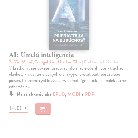
AI: Umelá inteligencia
Žofčin Maroš, Trangel Ján, Hanker Filip
| Elektronická kniha
V krátkom čase dokáže spracovať informácie obsiahnuté v tisíckach
článkov, kníh či umeleckých diel a vygenerovať text, obraz alebo
pieseň. Expresne rýchlo zvláda vyhodnotiť genetické či molekulárne
informácie…
Na stiahnutie ako
EPUB
,
MOBI
a
PDF
14,00 €