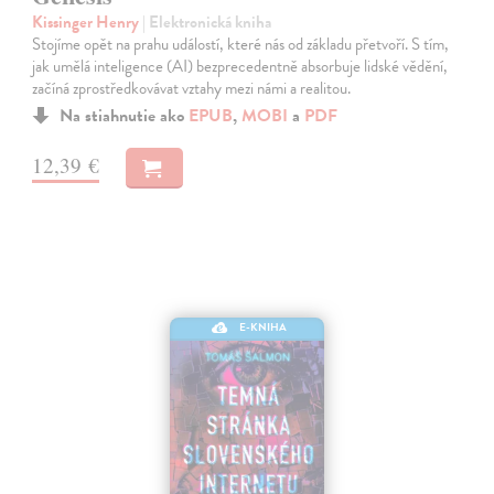
Kissinger Henry
| Elektronická kniha
Stojíme opět na prahu událostí, které nás od základu přetvoří. S tím,
jak umělá inteligence (AI) bezprecedentně absorbuje lidské vědění,
začíná zprostředkovávat vztahy mezi námi a realitou.
Na stiahnutie ako
EPUB
,
MOBI
a
PDF
12,39 €
E-KNIHA