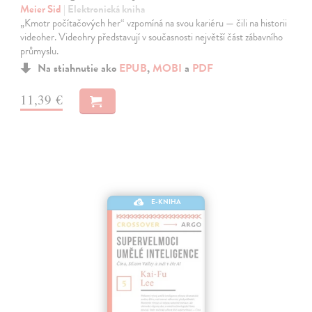
Meier Sid
| Elektronická kniha
„Kmotr počítačových her“ vzpomíná na svou kariéru — čili na historii
videoher. Videohry představují v současnosti největší část zábavního
průmyslu.
Na stiahnutie ako
EPUB
,
MOBI
a
PDF
11,39 €
E-KNIHA