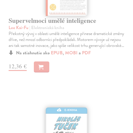
Supervelmoci umělé inteligence
Lee Kai-Fu
| Elektronická kniha
Překotný vývoj v oblasti umělé inteligence přinese dramatické změny
dříve, než mnozí odborníci předpokládali. Motorem vývoje už nejsou
ani tak samotné inovace, jako spíše velikost trhu generující obrovské…
Na stiahnutie ako
EPUB
,
MOBI
a
PDF
12,36 €
E-KNIHA