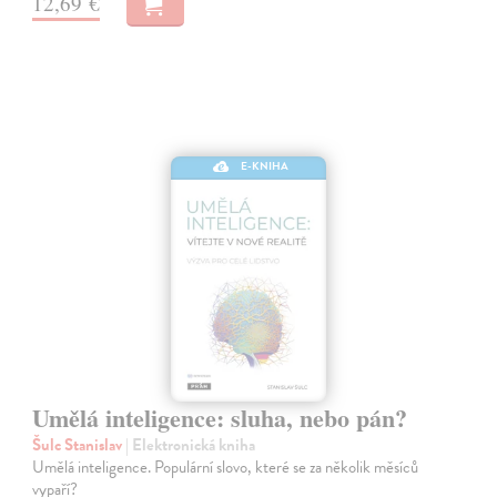
12,69 €
E-KNIHA
Umělá inteligence: sluha, nebo pán?
Šulc Stanislav
| Elektronická kniha
Umělá inteligence. Populární slovo, které se za několik měsíců
vypaří?