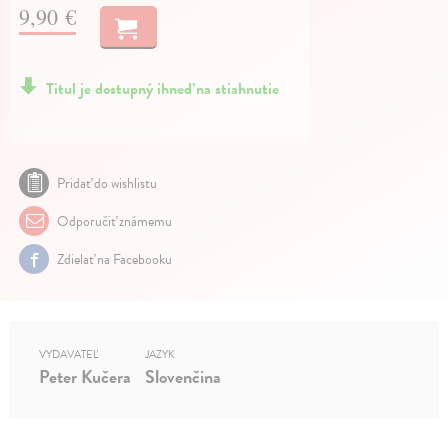
9,90 €
Titul je dostupný ihneď na stiahnutie
Pridať do wishlistu
Odporučiť známemu
Zdielať na Facebooku
VYDAVATEĽ
JAZYK
Peter Kučera
Slovenčina