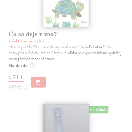
Čo sa deje v zoo?
kolektív autorov
| Kniha
Ideálna prvá knižka pre vaše najmenšie deti. Je veľká akurát do
detských ručičiek, má oblú hranu a vďaka pevným stránkam vydrží aj
menej šetrné zaobchádzanie.
Na sklade
?
6,71 €
6,92 €
?
na sklade