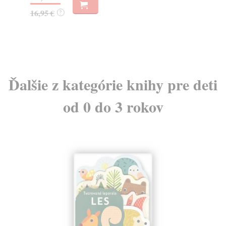
23
16,95 €
?
24
Ďalšie z kategórie knihy pre deti
od 0 do 3 rokov