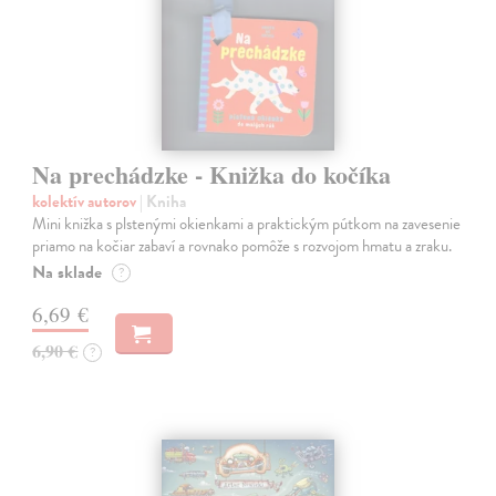
Na prechádzke - Knižka do kočíka
kolektív autorov
| Kniha
Mini knižka s plstenými okienkami a praktickým pútkom na zavesenie
priamo na kočiar zabaví a rovnako pomôže s rozvojom hmatu a zraku.
Na sklade
?
6,69 €
6,90 €
?