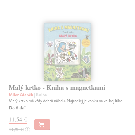
Malý krtko - Kniha s magnetkami
Miler Zdeněk
| Kniha
Malý krtko má vždy dobrú náladu. Najradšej je vonku na veľkej lúke.
Do 6 dní
11,54 €
11,90 €
?