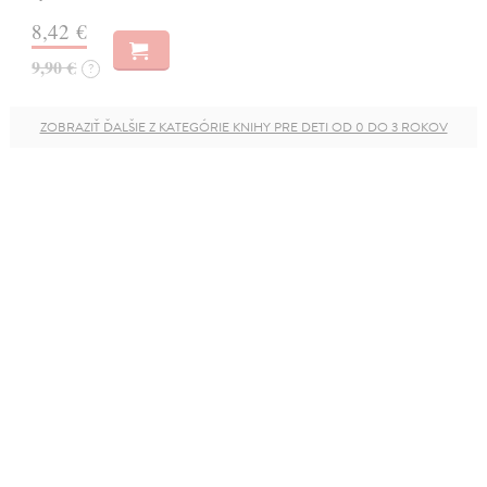
8,42 €
9,90 €
?
ZOBRAZIŤ ĎALŠIE Z KATEGÓRIE KNIHY PRE DETI OD 0 DO 3 ROKOV