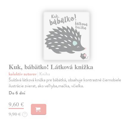
Kuk, bábätko! Látková knižka
kolektív autorov
| Kniha
Šušťavá látková knižka pre bábätká, obsahuje kontrastné čiernobiele
ilustrácie zvierat, ako veľryba,mačka, včielka.
Do 6 dní
9,60 €
9,90 €
?