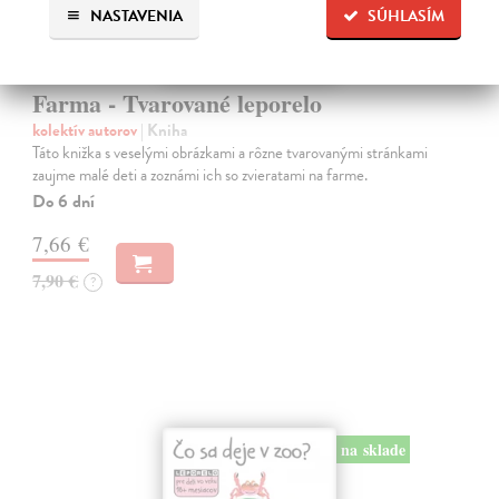
NASTAVENIA
SÚHLASÍM
Farma - Tvarované leporelo
kolektív autorov
| Kniha
Táto knižka s veselými obrázkami a rôzne tvarovanými stránkami
zaujme malé deti a zoznámi ich so zvieratami na farme.
Do 6 dní
7,66 €
7,90 €
?
na sklade