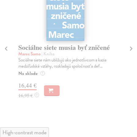
Sociálne siete musia byť zničené
S
K
Marec Samo
| Kniha
Sociálne siete nám ubližujú ako jednotlivcom a kazia
Mik
medziľudské vzťahy, rozkladajú spoločnosť a def...
Mon
o k
Na sklade
?
Na
16,44 €
23
16,95 €
?
24
High-contrast mode