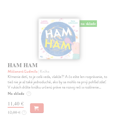
na sklade
HAM HAM
Mičianová Ľudmila
| Kniha
Kŕmenie detí, to je celá veda, všakže?! A čo ešte len rozprávanie, to
tiež nie je až také jednoduché, ako by sa mohlo na prvý pohľad zdať.
V rukách držíte knižku určenú práve na rozvoj reči a rozšírenie…
Na sklade
?
11,40 €
12,00 €
?