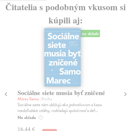
Čitatelia s podobným vkusom si
kúpili aj:
na sklade
Sociálne siete musia byť zničené
S
K
Marec Samo
| Kniha
Sociálne siete nám ubližujú ako jednotlivcom a kazia
Mik
medziľudské vzťahy, rozkladajú spoločnosť a def...
Mon
o k
Na sklade
?
Na
16,44 €