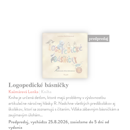
predpredaj
Logopedické básničky
Kačmárová Lenka
| Kniha
Kniha je určená deťom, ktoré majú problémy s výslovnosťou
artikulačne náročnej hlásky R. Nadchne všetkých predškolákov aj
školákov, ktorí sa zoznamujú s čítaním. Vďaka zábavným básničkám a
zaujímavým úlohám…
Predpredaj, vychádza 25.8.2026, zasielame do 5 dní od
vydania