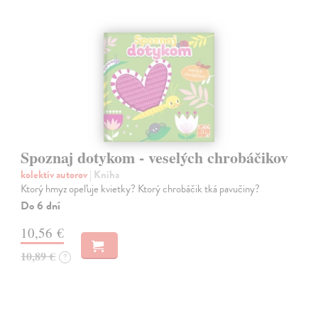
Spoznaj dotykom - veselých chrobáčikov
kolektív autorov
| Kniha
Ktorý hmyz opeľuje kvietky? Ktorý chrobáčik tká pavučiny?
Do 6 dní
10,56 €
10,89 €
?