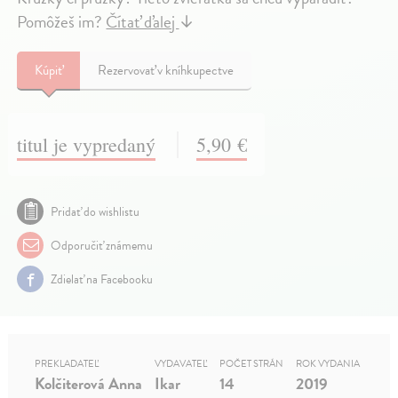
Pomôžeš im?
Čítať ďalej
↓
Kúpiť
Rezervovať v kníhkupectve
titul je vypredaný
5,90 €
Pridať do wishlistu
Odporučiť známemu
Zdielať na Facebooku
PREKLADATEĽ
VYDAVATEĽ
POČET STRÁN
ROK VYDANIA
Kolčiterová Anna
Ikar
14
2019