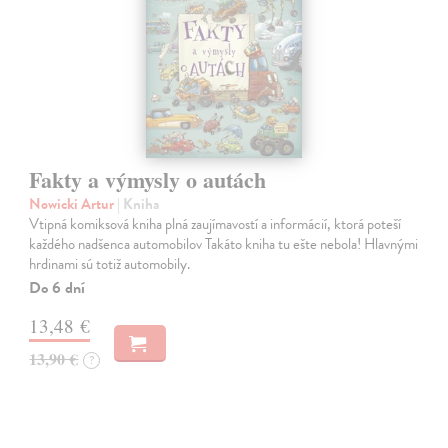
Fakty a výmysly o autách
Nowicki Artur
| Kniha
Vtipná komiksová kniha plná zaujímavostí a informácií, ktorá poteší
každého nadšenca automobilov Takáto kniha tu ešte nebola! Hlavnými
hrdinami sú totiž automobily.
Do 6 dní
13,48 €
13,90 €
?