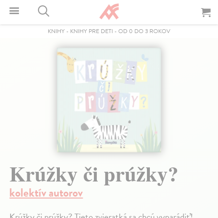
KNIHY
-
KNIHY PRE DETI
-
OD 0 DO 3 ROKOV
Krúžky či prúžky?
kolektív autorov
Krúžky či prúžky? Tieto zvieratká sa chcú vyparádiť!