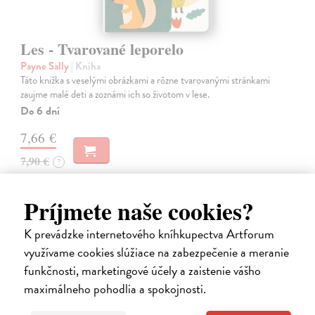
Les - Tvarované leporelo
Payne Sally
| Kniha
Táto knižka s veselými obrázkami a rôzne tvarovanými stránkami
zaujme malé deti a zoznámi ich so životom v lese.
Do 6 dní
7,66 €
7,90 €
?
Príjmete naše cookies?
K prevádzke internetového kníhkupectva Artforum
využívame cookies slúžiace na zabezpečenie a meranie
funkčnosti, marketingové účely a zaistenie vášho
maximálneho pohodlia a spokojnosti.