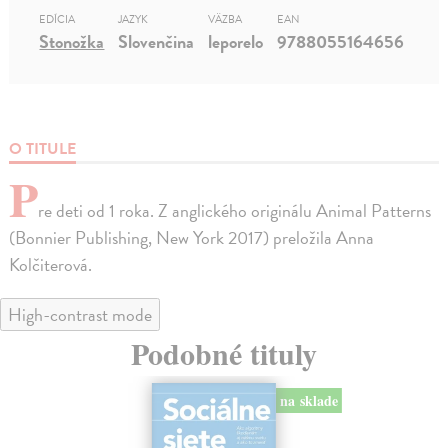
EDÍCIA
JAZYK
VÄZBA
EAN
Stonožka
Slovenčina
leporelo
9788055164656
O TITULE
P
re deti od 1 roka. Z anglického originálu Animal Patterns
(Bonnier Publishing, New York 2017) preložila Anna
Kolčiterová.
High-contrast mode
Podobné tituly
na sklade