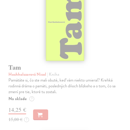
Tam
Hochholczerová Nicol
| Kniha
Pamätáte si, čo ste mali obuté, keď vám niekto umieral? Krehká
rodinná dráma o pamäti, posledných dňoch blízkeho a o tom, čo sa
zmení pre tie, ktoré tu zostali.
Na sklade
?
14,25 €
15,00 €
?