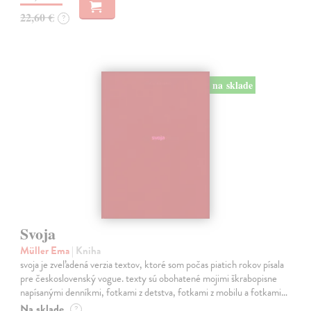
22,60 €
?
na sklade
Svoja
Müller Ema
| Kniha
svoja je zveľadená verzia textov, ktoré som počas piatich rokov písala
pre československý vogue. texty sú obohatené mojimi škrabopisne
napísanými denníkmi, fotkami z detstva, fotkami z mobilu a fotkami…
Na sklade
?