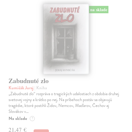
na sklade
Zabudnuté zlo
Kumičák Juraj
| Kniha
„Zabudnuté zlo“ rozpráva o tragických udalostiach z obdobia druhej
svetovej vojny a krátko po nej. Na príbehoch postáv sa objavujú
tragédie, ktoré postihli Židov, Nemcov, Maďarov, Čechov aj
Slovákov v…
Na sklade
?
21,47 €