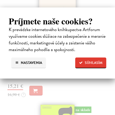
Príjmete naše cookies?
K prevádzke internetového kníhkupectva Artforum
využívame cookies slúžiace na zabezpečenie a meranie
funkčnosti, marketingové účely a zaistenie vášho
Kolotočárka
maximálneho pohodlia a spokojnosti.
Wernerová Jana
| Kniha
Tam, kde sa radosť zo slobodného pohybu a dobrodružstva prelína s
NASTAVENIA
SÚHLASÍM
pocitom vyčlenenia. Tam, kde rastie starý gaštan a okolo neho sa krúti
život dievčatka, ktoré od svojej starej mamy dostalo meno Zelinka.…
Na sklade
?
15,21 €
16,90 €
?
na sklade