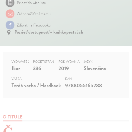
Pridať do wishlistu
Odporučiť známemu
Zdielať na Facebooku
Pozrieť dostupnosť v kníhkupectvách
VYDAVATEĽ
POČET STRÁN
ROK VYDANIA
JAZYK
Ikar
336
2019
Slovenčina
VÄZBA
EAN
Tvrdá väzba / Hardback
9788055165288
O TITULE
Č