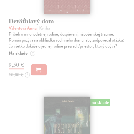
Deväťhlavý dom
Valentová Anna
| Kniha
Príbeh o mnohodetnej rodine, dospievaní, náboženskej traume.
Román pozýva na obhliadku rodinného domu, aby zodpovedal otázku:
čo všetko dokáže o jednej rodine prezradiť priestor, ktorý obýva?
Na sklade
?
9,50 €
10,00 €
?
na sklade