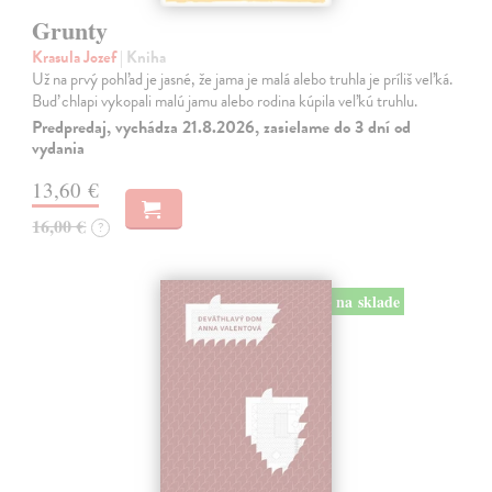
Grunty
Krasula Jozef
| Kniha
Už na prvý pohľad je jasné, že jama je malá alebo truhla je príliš veľká.
Buď chlapi vykopali malú jamu alebo rodina kúpila veľkú truhlu.
Predpredaj, vychádza 21.8.2026, zasielame do 3 dní od
vydania
13,60 €
16,00 €
?
na sklade