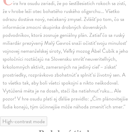
íra hra osudu zariadi, že po šesťdesiatich rokoch sa zistí,
že v hrobe leží otec bohatého ruského oligarchu... Všetko
odrazu dostáva nový, nečakaný zmysel. Zvlášť po tom, čo sa
informácie zmocní skupinka drobných slovenských
podvodníkov, ktorá zosnuje geniálny plán. Zatiaľ čo sa ruský
miliardár prezývaný Malý Gavroš snaží očistiť svoju minulosť
vojnovej nemanželskej siroty, Veľký mozog Ábel Čubík a jeho
spoločníci roztáčajú na Slovensku smršť neuveriteľných,
krkolomných aktivít, zameraných na jediný cieľ – získať
prostriedky, rozprávkovo zbohatnúť a splniť si životný sen. A
to všetko tak, aby boli všetci spokojní a nikto neškodoval.
Vytúžená méta je na dosah, stačí iba natiahnuť ruku... Ale
pozor! V hre osudu platí aj ďalšie pravidlo: „Čím plánovitejšie
ľudia konajú, tým účinnejšie môže náhoda zmeniť ich smer.“
High-contrast mode