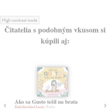
High-contrast mode
Čitatelia s podobným vkusom si
kúpili aj:
Diablove elixíry. Zápisky z
Vl
pozostalosti kapucína brata
v