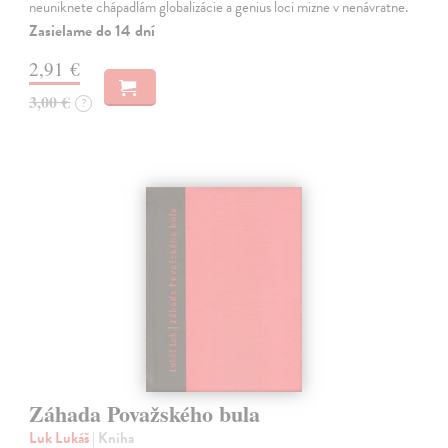
neuniknete chápadlám globalizácie a genius loci mizne v nenávratne.
Zasielame do 14 dní
2,91 €
3,00 €
?
Záhada Považského bula
Luk Lukáš
| Kniha