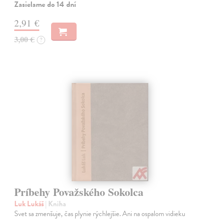
Zasielame do 14 dní
2,91 €
3,00 €
?
Príbehy Považského Sokolca
Luk Lukáš
| Kniha
Svet sa zmenšuje, čas plynie rýchlejšie. Ani na ospalom vidieku