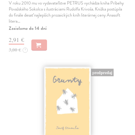
V roku 2010 mu vo vydavateľstve PETRUS vychádza kniha Príbehy
Považského Sokolca s ilustráciami Rudolfa Krivoša. Knižka postúpila
do finále desať najlepších prozaických kníh literárnej ceny Anasoft
litera…
Zasielame do 14 dní
2,91 €
3,00 €
?
predpredaj