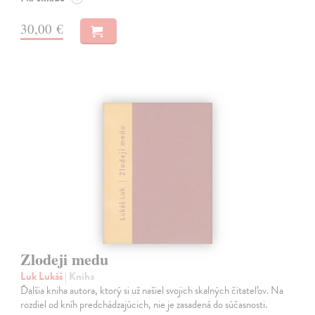
30,00 €
Zlodeji medu
Luk Lukáš
| Kniha
Ďalšia kniha autora, ktorý si už našiel svojich skalných čitateľov. Na
rozdiel od kníh predchádzajúcich, nie je zasadená do súčasnosti.