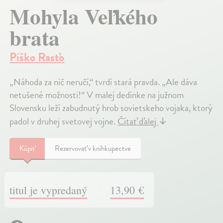
Mohyla Veľkého
brata
Piško Rasťo
„Náhoda za nič neručí,“ tvrdí stará pravda. „Ale dáva
netušené možnosti!“ V malej dedinke na južnom
Slovensku leží zabudnutý hrob sovietskeho vojaka, ktorý
padol v druhej svetovej vojne.
Čítať ďalej
↓
Kúpiť
Rezervovať v kníhkupectve
titul je vypredaný
13,90 €