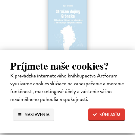
Príjmete naše cookies?
Stručné dejiny Grónska
Koubský Petr
| Elektronická kniha
K prevádzke internetového kníhkupectva Artforum
Príbeh Grónska písali Inuiti, Vikingovia a napríklad aj misionári z
využívame cookies slúžiace na zabezpečenie a meranie
Moravy. Teraz sa oň začal celý svet zaujímať v súvislosti s výrokmi
výstredne konajúceho amerického prezidenta Trumpa.
funkčnosti, marketingové účely a zaistenie vášho
Na stiahnutie ako
EPUB
,
MOBI
a
PDF
maximálneho pohodlia a spokojnosti.
9,90 €
NASTAVENIA
SÚHLASÍM