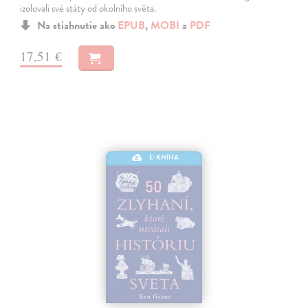
izolovali své státy od okolního světa.
Na stiahnutie ako
EPUB
,
MOBI
a
PDF
17,51 €
E-KNIHA