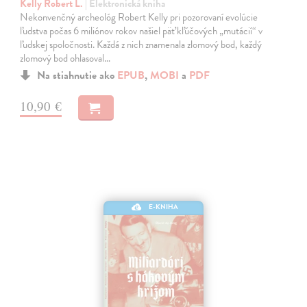
Kelly Robert L.
| Elektronická kniha
Nekonvenčný archeológ Robert Kelly pri pozorovaní evolúcie
ľudstva počas 6 miliónov rokov našiel päť kľúčových „mutácií“ v
ľudskej spoločnosti. Každá z nich znamenala zlomový bod, každý
zlomový bod ohlasoval…
Na stiahnutie ako
EPUB
,
MOBI
a
PDF
10,90 €
E-KNIHA