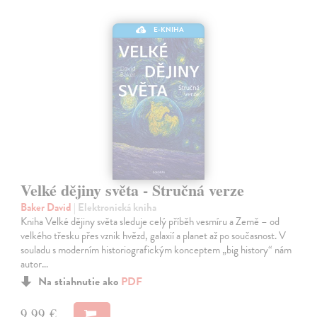
E-KNIHA
Velké dějiny světa - Stručná verze
Baker David
| Elektronická kniha
Kniha Velké dějiny světa sleduje celý příběh vesmíru a Země – od
velkého třesku přes vznik hvězd, galaxií a planet až po současnost. V
souladu s moderním historiografickým konceptem „big history“ nám
autor…
Na stiahnutie ako
PDF
9,99 €