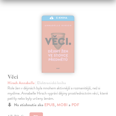
E-KNIHA
Věci
Hirsch Annabelle
| Elektronická kniha
Role žen v dějinách byla mnohem aktivnější a rozmanitější, než si
myslíme. Annabelle Hirsch vypráví dějiny prostřednictvím věcí, které
patřily nebo byly určeny ženám.
Na stiahnutie ako
EPUB
,
MOBI
a
PDF