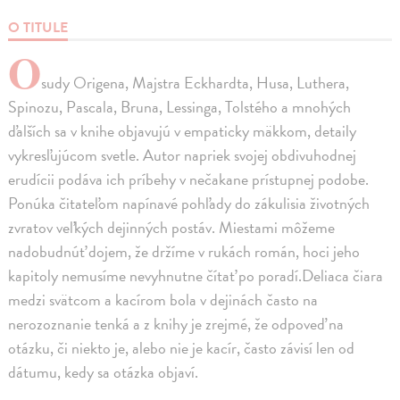
O TITULE
O
sudy Origena, Majstra Eckhardta, Husa, Luthera,
Spinozu, Pascala, Bruna, Lessinga, Tolstého a mnohých
ďalších sa v knihe objavujú v empaticky mäkkom, detaily
vykresľujúcom svetle. Autor napriek svojej obdivuhodnej
erudícii podáva ich príbehy v nečakane prístupnej podobe.
Ponúka čitateľom napínavé pohľady do zákulisia životných
zvratov veľkých dejinných postáv. Miestami môžeme
nadobudnúť dojem, že držíme v rukách román, hoci jeho
kapitoly nemusíme nevyhnutne čítať po poradí.Deliaca čiara
medzi svätcom a kacírom bola v dejinách často na
nerozoznanie tenká a z knihy je zrejmé, že odpoveď na
otázku, či niekto je, alebo nie je kacír, často závisí len od
dátumu, kedy sa otázka objaví.