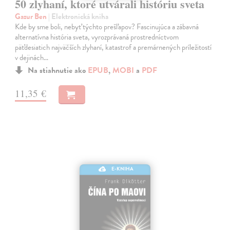
50 zlyhaní, ktoré utvárali históriu sveta
Gazur Ben
| Elektronická kniha
Kde by sme boli, nebyť týchto prešľapov? Fascinujúca a zábavná
alternatívna história sveta, vyrozprávaná prostredníctvom
päťdesiatich najväčších zlyhaní, katastrof a premárnených príležitostí
v dejinách…
Na stiahnutie ako
EPUB
,
MOBI
a
PDF
11,35 €
E-KNIHA