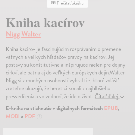
Prečítať ukážku
Kniha kacírov
Nigg Walter
Kniha kacírov je fascinujúcim rozprávaním o premene
vážnych a veľkých hľadačov pravdy na kacírov. Jej
postavy sú konštitutívne a inšpirujúce nielen pre dejiny
cirkví, ale patria aj do veľkých európskych dejín.Walter
Nigg si z mnohých osobností vybral tie, ktoré zvlášť
zreteľne ukazujú, že heretici konali z najhlbšieho
presvedčenia a vo vedomí, že ide o život.
Čítať ďalej
↓
E-kniha na stiahnutie v digitálnych formátoch
EPUB
,
MOBI
a
PDF
?