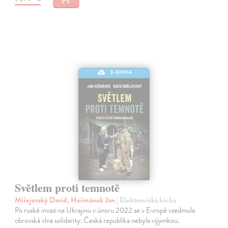
E-KNIHA
Světlem proti temnotě
Miřejovský David, Heřmánek Jan
| Elektronická kniha
Po ruské invazi na Ukrajinu v únoru 2022 se v Evropě vzedmula
obrovská vlna solidarity. Česká republika nebyla výjimkou.