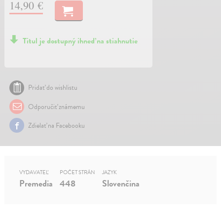
14,90 €
Titul je dostupný ihneď na stiahnutie
Pridať do wishlistu
Odporučiť známemu
Zdielať na Facebooku
VYDAVATEĽ
POČET STRÁN
JAZYK
Premedia
448
Slovenčina