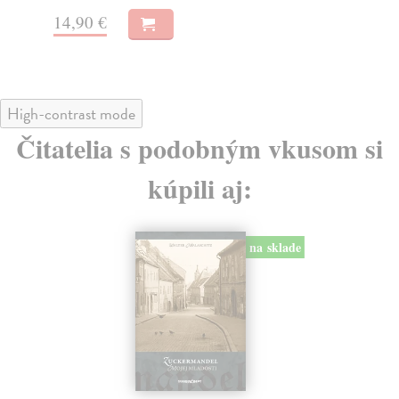
20,90 €
14
High-contrast mode
Čitatelia s podobným vkusom si
kúpili aj:
E-KNIHA