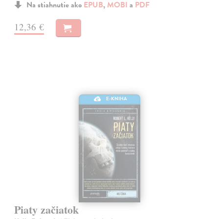
Na stiahnutie ako
EPUB
,
MOBI
a
PDF
12,36 €
E-KNIHA
Piaty začiatok