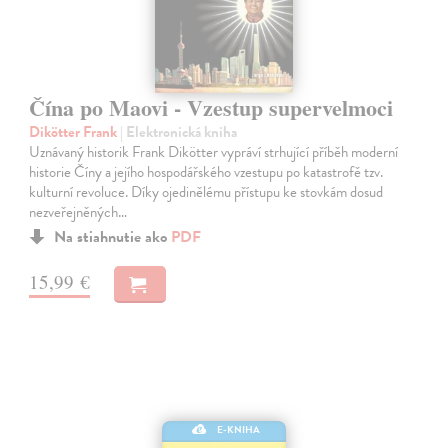
Čína po Maovi - Vzestup supervelmoci
Dikötter Frank
| Elektronická kniha
Uznávaný historik Frank Dikötter vypráví strhující příběh moderní
historie Číny a jejího hospodářského vzestupu po katastrofě tzv.
kulturní revoluce. Díky ojedinělému přístupu ke stovkám dosud
nezveřejněných…
Na stiahnutie ako
PDF
15,99 €
E-KNIHA