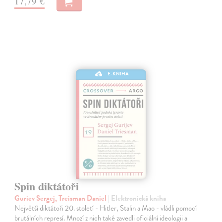
17,79 €
E-KNIHA
Spin diktátoři
Guriev Sergej, Treisman Daniel
| Elektronická kniha
Největší diktátoři 20. století - Hitler, Stalin a Mao - vládli pomocí
brutálních represí. Mnozí z nich také zavedli oficiální ideologii a