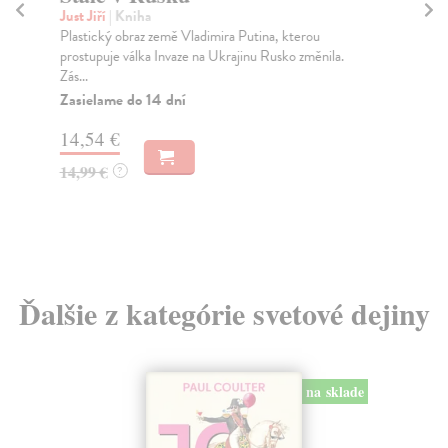
Just Jiří
| Kniha
Jus
Plastický obraz země Vladimira Putina, kterou
O r
prostupuje válka Invaze na Ukrajinu Rusko změnila.
nej
Zás...
Za
Zasielame do 14 dní
11
14,54 €
11
14,99 €
?
Ďalšie z kategórie svetové dejiny
na sklade