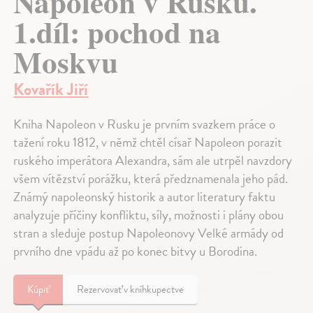
Napoleon v Rusku.
1.díl: pochod na
Moskvu
Kovařík Jiří
Kniha Napoleon v Rusku je prvním svazkem práce o
tažení roku 1812, v němž chtěl císař Napoleon porazit
ruského imperátora Alexandra, sám ale utrpěl navzdory
všem vítězství porážku, která předznamenala jeho pád.
Známý napoleonský historik a autor literatury faktu
analyzuje příčiny konfliktu, síly, možnosti i plány obou
stran a sleduje postup Napoleonovy Velké armády od
prvního dne vpádu až po konec bitvy u Borodina.
Kúpiť
Rezervovať v kníhkupectve