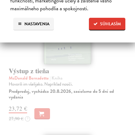
funkčnosti, marketingové účely a zaistenie vášho
predpredaj
maximálneho pohodlia a spokojnosti.
NASTAVENIA
SÚHLASÍM
Výstup z tieňa
McDonald Bernadette
| Kniha
Hovorili im všelijako. Napríklad nosiči.
Predpredaj, vychádza 20.8.2026, zasielame do 5 dní od
vydania
23,72 €
27,90 €
?