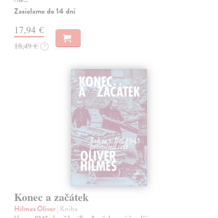
Zasielame do 14 dní
17,94 €
18,49 €
?
Konec a začátek
Hilmes Oliver
| Kniha