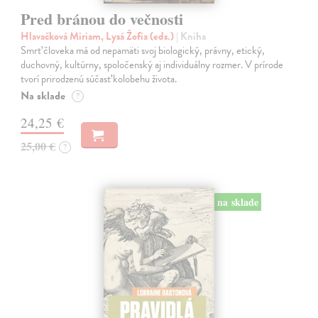
Pred bránou do večnosti
Hlavačková Miriam, Lysá Žofia (eds.)
| Kniha
Smrť človeka má od nepamäti svoj biologický, právny, etický,
duchovný, kultúrny, spoločenský aj individuálny rozmer. V prírode
tvorí prirodzenú súčasť kolobehu života.
Na sklade
?
24,25 €
25,00 €
?
na sklade