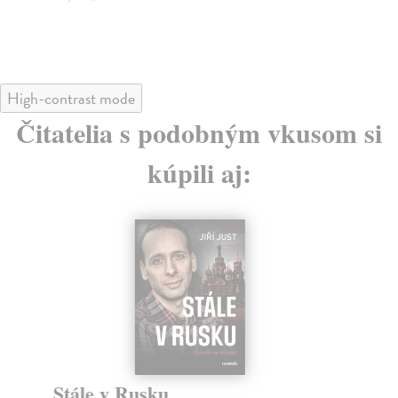
High-contrast mode
Čitatelia s podobným vkusom si
kúpili aj:
Stále v Rusku
15