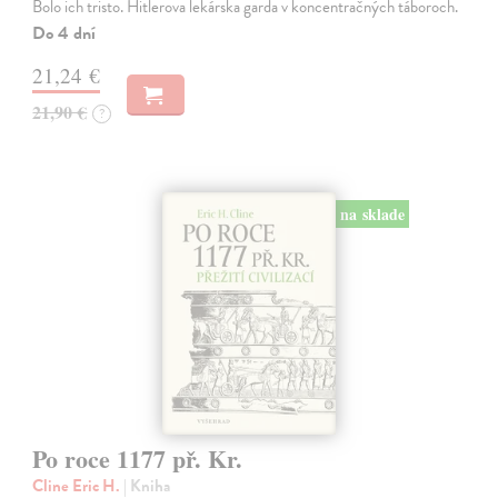
Bolo ich tristo. Hitlerova lekárska garda v koncentračných táboroch.
Do 4 dní
21,24 €
21,90 €
?
na sklade
Po roce 1177 př. Kr.
Cline Eric H.
| Kniha