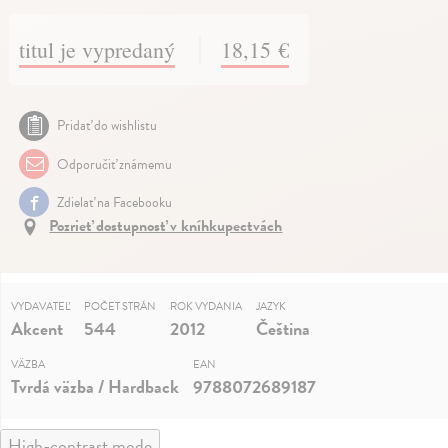
titul je vypredaný
18,15 €
Pridať do wishlistu
Odporučiť známemu
Zdielať na Facebooku
Pozrieť dostupnosť v kníhkupectvách
VYDAVATEĽ
POČET STRÁN
ROK VYDANIA
JAZYK
Akcent
544
2012
Čeština
VÄZBA
EAN
Tvrdá väzba / Hardback
9788072689187
High-contrast mode