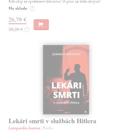
Kdo stojí za vynálezem bitcoinu? A proč se stále skrývá?
Na sklade
?
26,79 €
28,20 €
?
Lekári smrti v službách Hitlera
Lamparska Joanna
| Kniha