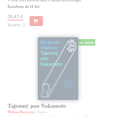
V roce 1945 skončila válka. A začala nová éra dějin.
Zasielame do 12 dní
20,47 €
21,10 €
?
na sklade
Tajemný pan Nakamoto
Wallace Benjamin
| Kniha