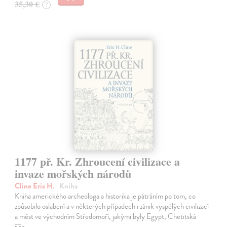
35,30 €
?
1177 př. Kr. Zhroucení civilizace a
invaze mořských národů
Cline Eric H.
| Kniha
Kniha amerického archeologa a historika je pátráním po tom, co
způsobilo oslabení a v některých případech i zánik vyspělých civilizací
a měst ve východním Středomoří, jakými byly Egypt, Chetitská
říše…