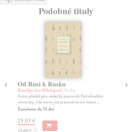
Podobné tituly
Od Rusi k Rusku
D
Gumiljov Lev Nikolajevič
| Kniha
Fri
Autor působil jako vědecký pracovník Petrohradské
Dru
univerzity, kde mimo jiné pracoval na své vlastní ...
mat
Zasielame do 12 dní
Na
25,03 €
20
25,80 €
21
?