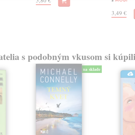
5,80 €
a
MOBI
3,49 €
atelia s podobným vkusom si kúpili
na sklade