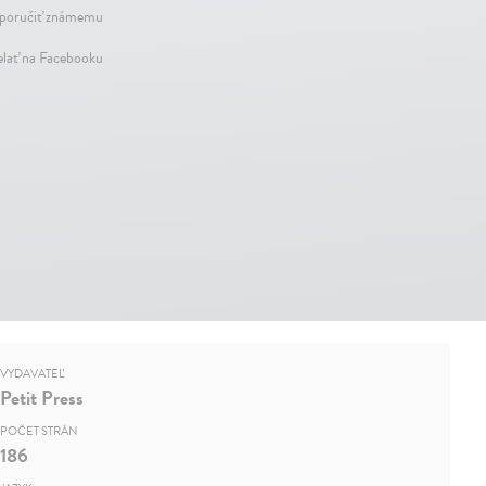
oručiť známemu
elať na Facebooku
VYDAVATEĽ
Petit Press
POČET STRÁN
186