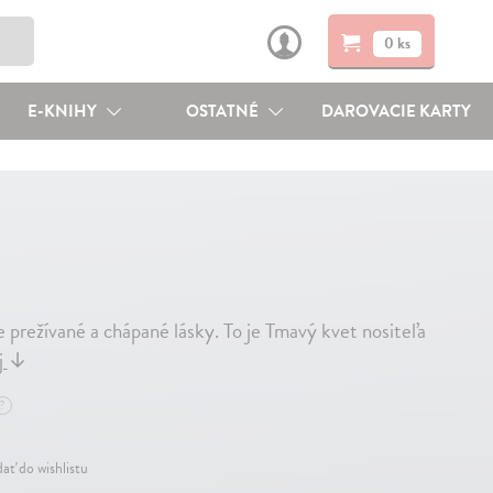
0 ks
E-KNIHY
OSTATNÉ
DAROVACIE KARTY
ne prežívané a chápané lásky. To je Tmavý kvet nositeľa
j
↓
?
dať do wishlistu