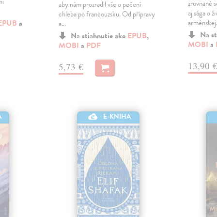
mi
zrovnané s
aby nám prozradil vše o pečení
aj sága o ž
chleba po francouzsku. Od přípravy
EPUB
a
arménske
a…
Na st
Na stiahnutie ako
EPUB
,
MOBI
a
MOBI
a
PDF
13,90 
5,73 €
A
E-KNIHA