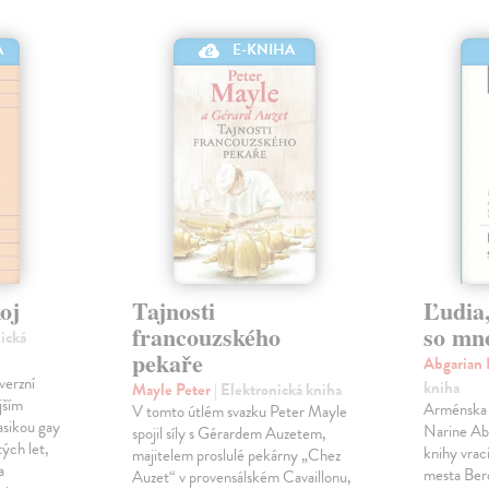
A
E-KNIHA
oj
Tajnosti
Ľudia,
francouzského
so mn
nická
pekaře
Abgarian
verzní
kniha
Mayle Peter
| Elektronická kniha
jším
Arménska 
V tomto útlém svazku Peter Mayle
asikou gay
Narine Abg
spojil síly s Gérardem Auzetem,
tých let,
knihy vrac
majitelem proslulé pekárny „Chez
a
mesta Berd
Auzet“ v provensálském Cavaillonu,