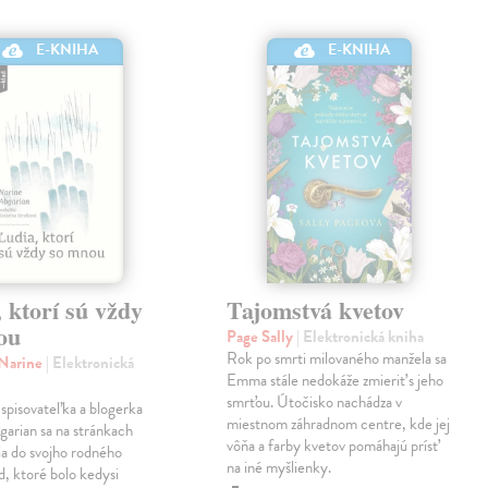
E-KNIHA
E-KNIHA
 ktorí sú vždy
Tajomstvá kvetov
ou
Page Sally
| Elektronická kniha
Rok po smrti milovaného manžela sa
 Narine
| Elektronická
Emma stále nedokáže zmieriť s jeho
smrťou. Útočisko nachádza v
spisovateľka a blogerka
miestnom záhradnom centre, kde jej
arian sa na stránkach
vôňa a farby kvetov pomáhajú prísť
ia do svojho rodného
na iné myšlienky.
, ktoré bolo kedysi