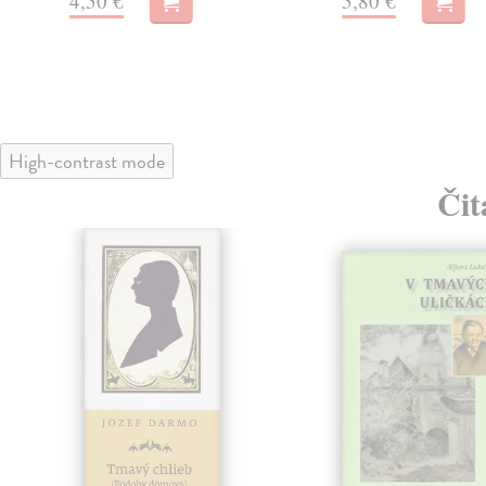
4,50 €
5,80 €
High-contrast mode
Čit