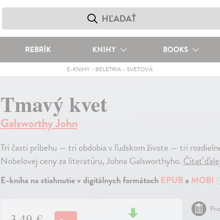
REBRÍK
KNIHY
BOOKS
E-KNIHY
-
BELETRIA
-
SVETOVÁ
Tmavý kvet
Galsworthy John
Tri časti príbehu — tri obdobia v ľudskom živote — tri rozdiel
Nobelovej ceny za literatúru, Johna Galsworthyho.
Čítať ďale
E-kniha na stiahnutie v digitálnych formátoch
EPUB
a
MOBI
Pri
3,49 €