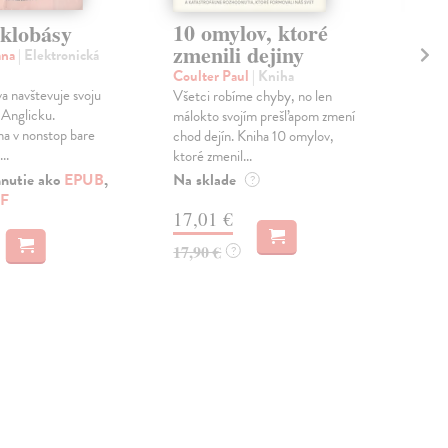
10 omylov, ktoré
Pr
 klobásy
zmenili dejiny
Rob
ana
| Elektronická
Neo
Coulter Paul
| Kniha
naj
 navštevuje svoju
Všetci robíme chyby, no len
ktor
 Anglicku.
málokto svojím prešľapom zmení
myse
na v nonstop bare
chod dejín. Kniha 10 omylov,
..
ktoré zmenil...
Do 
Na sklade
hnutie ako
EPUB
,
?
4,
F
17,01 €
4,9
17,90 €
?