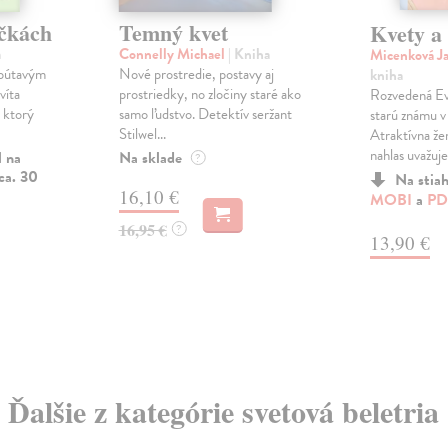
ičkách
Temný kvet
Kvety a
a
Connelly Michael
| Kniha
Micenková J
 pútavým
Nové prostredie, postavy aj
kniha
víta
prostriedky, no zločiny staré ako
Rozvedená Eva
, ktorý
samo ľudstvo. Detektív seržant
starú známu v
Stilwel...
Atraktívna že
nahlas uvažuje.
l na
Na sklade
?
ca. 30
Na stia
16,10 €
MOBI
a
PD
16,95 €
?
13,90 €
Ďalšie z kategórie svetová beletria