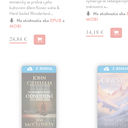
vyznačuje se nebezpečný
tematicky se prolíná s jeho
známostmi a…
kultovním dílem Konec světa &
Hard-boiled Wonderland.…
Na stiahnutie ako
MOBI
Na stiahnutie ako
EPUB
a
MOBI
14,18 €
24,84 €
E-KNIHA
E-KNIH