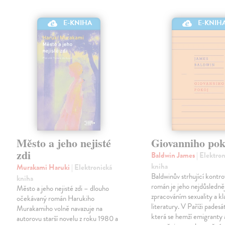
E-KNIHA
E-KNIH
Město a jeho nejisté
Giovanniho pok
zdi
Baldwin James
| Elektro
kniha
Murakami Haruki
| Elektronická
Baldwinův strhující kontro
kniha
román je jeho nejdůsledně
Město a jeho nejisté zdi – dlouho
zpracováním sexuality a kl
očekávaný román Harukiho
literatury. V Paříži padesá
Murakamiho volně navazuje na
která se hemží emigranty 
autorovu starší novelu z roku 1980 a