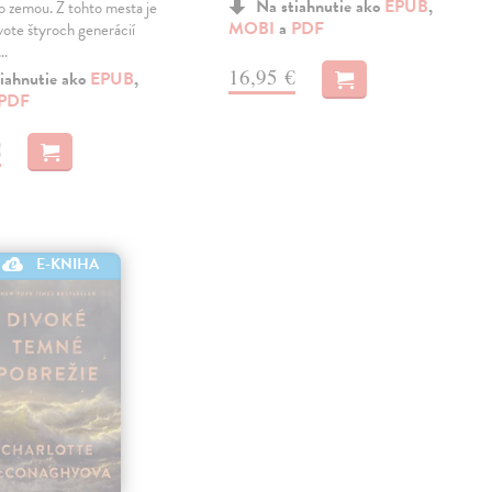
Na stiahnutie ako
EPUB
,
o zemou. Z tohto mesta je
MOBI
a
PDF
ivote štyroch generácií
j…
16,95 €
iahnutie ako
EPUB
,
PDF
€
E-KNIHA