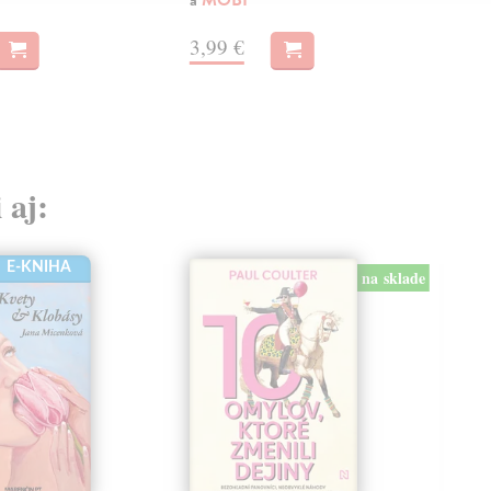
a
MOBI
3,
3,99 €
 aj:
E-KNIHA
na sklade