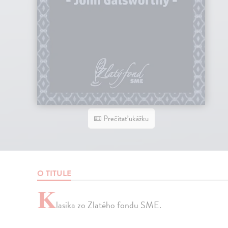
Prečítať ukážku
O TITULE
K
lasika zo Zlatého fondu SME.