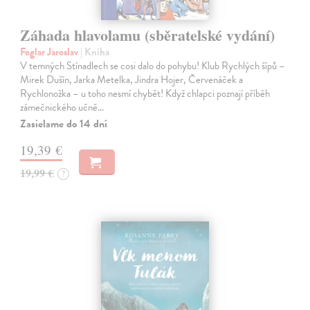
Záhada hlavolamu (sběratelské vydání)
Foglar Jaroslav
| Kniha
V temných Stínadlech se cosi dalo do pohybu! Klub Rychlých šípů –
Mirek Dušín, Jarka Metelka, Jindra Hojer, Červenáček a
Rychlonožka – u toho nesmí chybět! Když chlapci poznají příběh
zámečnického učně…
Zasielame do 14 dní
19,39 €
19,99 €
?