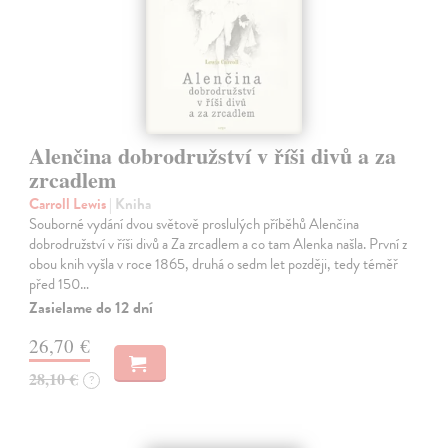
Alenčina dobrodružství v říši divů a za
zrcadlem
Carroll Lewis
| Kniha
Souborné vydání dvou světově proslulých příběhů Alenčina
dobrodružství v říši divů a Za zrcadlem a co tam Alenka našla. První z
obou knih vyšla v roce 1865, druhá o sedm let později, tedy téměř
před 150…
Zasielame do 12 dní
26,70 €
28,10 €
?