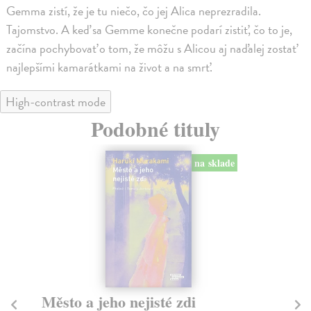
Gemma zistí, že je tu niečo, čo jej Alica neprezradila.
Tajomstvo. A keď sa Gemme konečne podarí zistiť, čo to je,
začína pochybovať o tom, že môžu s Alicou aj naďalej zostať
najlepšími kamarátkami na život a na smrť.
High-contrast mode
Podobné tituly
na sklade
Město a jeho nejisté zdi
Tr