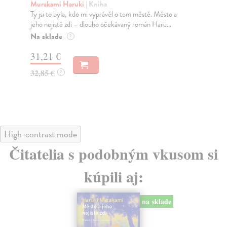
Murakami Haruki
| Kniha
Ma
Ty jsi to byla, kdo mi vyprávěl o tom městě. Město a
JE
jeho nejisté zdi – dlouho očekávaný román Haru...
NAŠ
muž
Na sklade
?
Za
31,21 €
22
32,85 €
?
24
High-contrast mode
Čitatelia s podobným vkusom si
kúpili aj:
na sklade