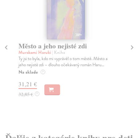
Město a jeho nejisté zdi
Tr
Murakami Haruki
| Kniha
Ma
Ty jsi to byla, kdo mi vyprávěl o tom městě. Město a
JE
jeho nejisté zdi – dlouho očekávaný román Haru...
NAŠ
muž
Na sklade
?
Za
31,21 €
22
32,85 €
?
24
Ďalšie z kategórie knihy pre deti