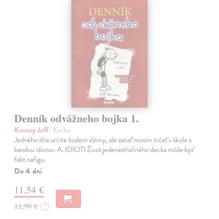
Denník odvážneho bojka 1.
Kinney Jeff
| Kniha
Jedného dňa určite budem slávny, ale zatiaľ musím trčať v škole s
bandou idiotov. A. IDIOTI Život jedenásťročného decka môže byť
fakt nafigu.
Do 4 dní
11,54 €
11,90 €
?