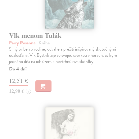
Vlk menom Tulák
Parry Rosanne
| Kniha
Silný príbeh o rodine, odvahe a prežití inšpirovaný skutočnými
udalosťami. Vlk Bystrík žije so svojou svorkou v horách, až kým
jedného dňa na ich územie nevtrhnú rivalské vlky.
Do 4 dní
12,51 €
12,90 €
?