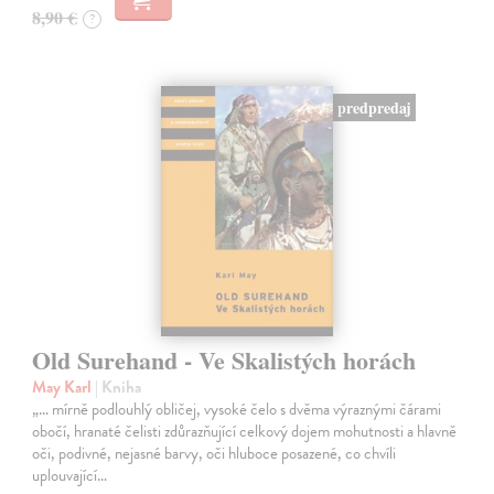
8,90 €
?
predpredaj
Old Surehand - Ve Skalistých horách
May Karl
| Kniha
„… mírně podlouhlý obličej, vysoké čelo s dvěma výraznými čárami
obočí, hranaté čelisti zdůrazňující celkový dojem mohutnosti a hlavně
oči, podivné, nejasné barvy, oči hluboce posazené, co chvíli
uplouvající…