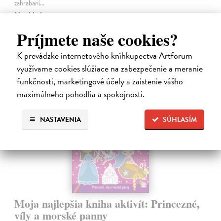
zahrabaní…
Na sklade
Príjmete naše cookies?
14,20 €
14,95 €
?
K prevádzke internetového kníhkupectva Artforum
využívame cookies slúžiace na zabezpečenie a meranie
funkčnosti, marketingové účely a zaistenie vášho
maximálneho pohodlia a spokojnosti.
NASTAVENIA
SÚHLASÍM
Moja najlepšia kniha aktivít: Princezné,
víly a morské panny