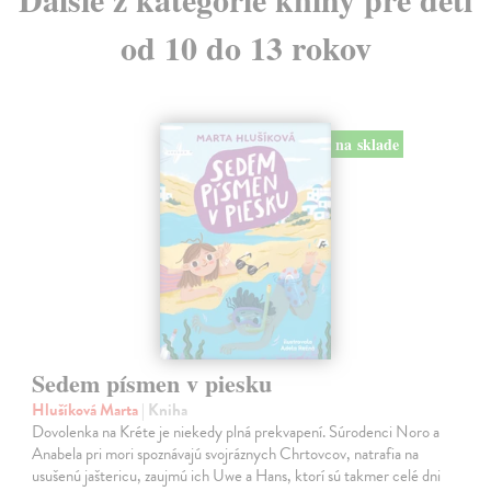
od 10 do 13 rokov
na sklade
Sedem písmen v piesku
Hlušíková Marta
| Kniha
Dovolenka na Kréte je niekedy plná prekvapení. Súrodenci Noro a
Anabela pri mori spoznávajú svojráznych Chrtovcov, natrafia na
usušenú jaštericu, zaujmú ich Uwe a Hans, ktorí sú takmer celé dni