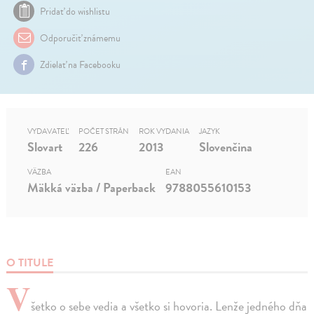
Pridať do wishlistu
Odporučiť známemu
Zdielať na Facebooku
VYDAVATEĽ
POČET STRÁN
ROK VYDANIA
JAZYK
Slovart
226
2013
Slovenčina
VÄZBA
EAN
Mäkká väzba / Paperback
9788055610153
O TITULE
V
šetko o sebe vedia a všetko si hovoria. Lenže jedného dňa