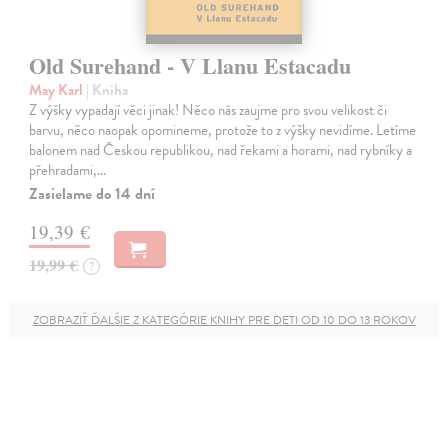
Old Surehand - V Llanu Estacadu
May Karl
| Kniha
Z výšky vypadají věci jinak! Něco nás zaujme pro svou velikost či
barvu, něco naopak opomineme, protože to z výšky nevidíme. Letíme
balonem nad Českou republikou, nad řekami a horami, nad rybníky a
přehradami,…
Zasielame do 14 dní
19,39 €
19,99 €
?
ZOBRAZIŤ ĎALŠIE Z KATEGÓRIE KNIHY PRE DETI OD 10 DO 13 ROKOV