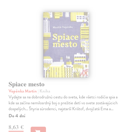
Spiace mesto
Vopěnka Martin
| Kniha
Vydajte sa na dobrodružnú cestu do sveta, kde všetci rodičia spia a
kde sa začína nemilosrdný boj o prežitie detí vo svete zostávajúcich
dospelých... Štyria súrodenci, najstarší Krištof, dvojčatá Ema a…
Do 4 dní
8,63 €