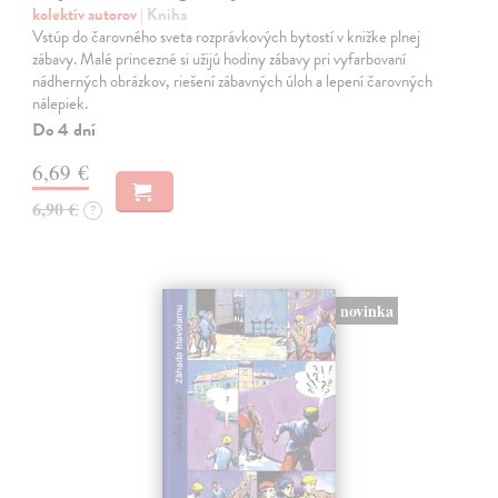
kolektív autorov
| Kniha
Vstúp do čarovného sveta rozprávkových bytostí v knižke plnej
zábavy. Malé princezné si užijú hodiny zábavy pri vyfarbovaní
nádherných obrázkov, riešení zábavných úloh a lepení čarovných
nálepiek.
Do 4 dní
6,69 €
6,90 €
?
novinka