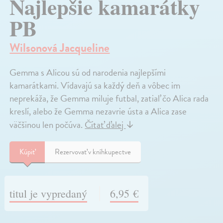
Najlepšie kamarátky
PB
Wilsonová Jacqueline
Gemma s Alicou sú od narodenia najlepšími
kamarátkami. Vídavajú sa každý deň a vôbec im
neprekáža, že Gemma miluje futbal, zatiaľ čo Alica rada
kreslí, alebo že Gemma nezavrie ústa a Alica zase
väčšinou len počúva.
Čítať ďalej
↓
Kúpiť
Rezervovať v kníhkupectve
titul je vypredaný
6,95 €