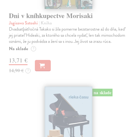
Dni v kníhkupectve Morisaki
Jagisawa Satoshi
| Kniha
Dvadsaťpäťročná Takako si žila pomerne bezstarostne až do dňa, keď
jej priateľ Hideaki, za ktorého sa chcela vydať, len tak mimochodom
oznámi, že ju podvádza a žení sa s inou. Jej život sa zrazu rúca.
Na sklade
?
13,71 €
14,90 €
?
na sklade