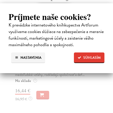
na sklade
Príjmete naše cookies?
K prevádzke internetového kníhkupectva Artforum
využívame cookies slúžiace na zabezpečenie a meranie
funkčnosti, marketingové účely a zaistenie vášho
maximálneho pohodlia a spokojnosti.
NASTAVENIA
SÚHLASÍM
Sociálne siete musia byť zničené
S
K
Marec Samo
| Kniha
Sociálne siete nám ubližujú ako jednotlivcom a kazia
Mik
medziľudské vzťahy, rozkladajú spoločnosť a def...
Mon
o k
Na sklade
?
Na
16,44 €
23
16,95 €
?
24