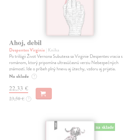
Ahoj, debil
Despentes Virginie
| Kniha
Po trilógii Život Vernona Subutexa sa Virginie Despentes vracia s
románom, ktorý pripomína ultrasúčasnú verziu Nebezpečných
známostí. Ide o príbeh plný hnevu aj útechy, vzdoru aj prijatia.
Na sklade
?
22,33 €
23,50 €
?
na sklade