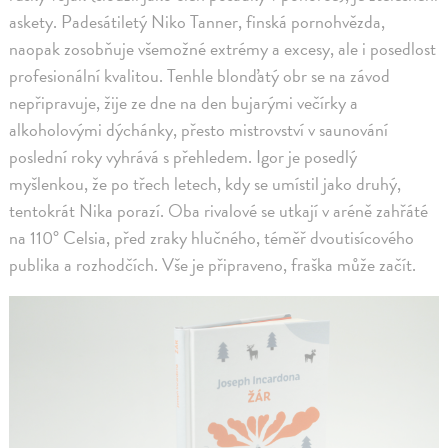
askety. Padesátiletý Niko Tanner, finská pornohvězda,
naopak zosobňuje všemožné extrémy a excesy, ale i posedlost
profesionální kvalitou. Tenhle blonďatý obr se na závod
nepřipravuje, žije ze dne na den bujarými večírky a
alkoholovými dýchánky, přesto mistrovství v saunování
poslední roky vyhrává s přehledem. Igor je posedlý
myšlenkou, že po třech letech, kdy se umístil jako druhý,
tentokrát Nika porazí. Oba rivalové se utkají v aréně zahřáté
na 110° Celsia, před zraky hlučného, téměř dvoutisícového
publika a rozhodčích. Vše je připraveno, fraška může začít.