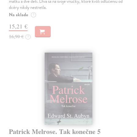
matku a dve deti. Díva sa na svoje vnučky, ktoré kvôli odlúčeniu od
dcéry nikdy nestretla.
Na sklade
?
15,21 €
16,90 €
?
Patrick Melrose. Tak konečne 5