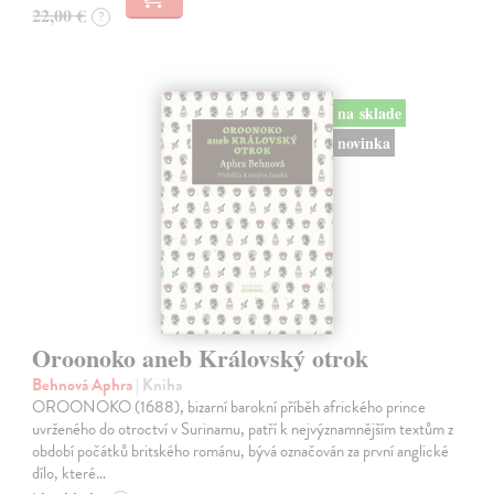
22,00 €
?
na sklade
novinka
Oroonoko aneb Královský otrok
Behnová Aphra
| Kniha
OROONOKO (1688), bizarní barokní příběh afrického prince
uvrženého do otroctví v Surinamu, patří k nejvýznamnějším textům z
období počátků britského románu, bývá označován za první anglické
dílo, které…