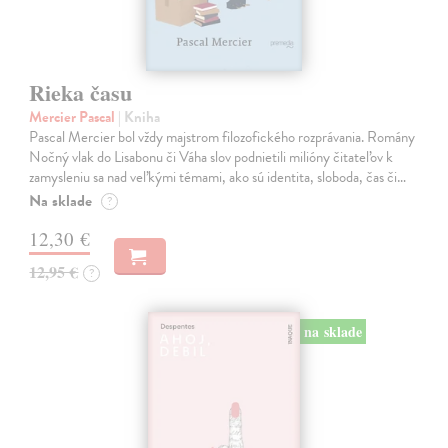
Rieka času
Mercier Pascal
| Kniha
Pascal Mercier bol vždy majstrom filozofického rozprávania. Romány
Nočný vlak do Lisabonu či Váha slov podnietili milióny čitateľov k
zamysleniu sa nad veľkými témami, ako sú identita, sloboda, čas či…
Na sklade
?
12,30 €
12,95 €
?
na sklade