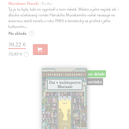
Murakami Haruki
| Kniha
Ty jsi to byla, kdo mi vyprávěl o tom městě. Město a jeho nejisté zdi –
dlouho očekávaný román Harukiho Murakamiho volně navazuje na
autorovu starší novelu z roku 1980 a tematicky se prolíná s jeho
kultovním…
Na sklade
?
30,22 €
32,85 €
?
na sklade
novinka