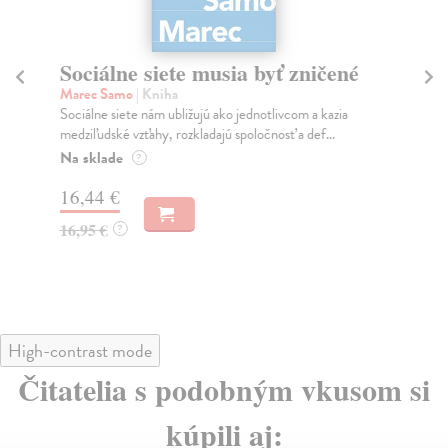
Sociálne siete musia byť zničené
S
K
Marec Samo
| Kniha
Sociálne siete nám ubližujú ako jednotlivcom a kazia
Mik
medziľudské vzťahy, rozkladajú spoločnosť a def...
Mon
o k
Na sklade
?
Na
16,44 €
23
16,95 €
?
24
High-contrast mode
Čitatelia s podobným vkusom si
kúpili aj: