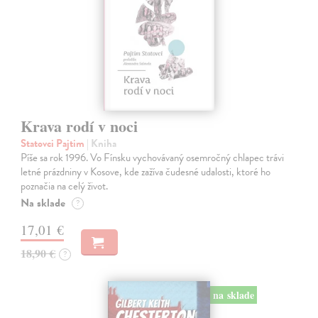
Krava rodí v noci
Statovci Pajtim
| Kniha
Píše sa rok 1996. Vo Fínsku vychovávaný osemročný chlapec trávi
letné prázdniny v Kosove, kde zažíva čudesné udalosti, ktoré ho
poznačia na celý život.
Na sklade
?
17,01 €
18,90 €
?
na sklade