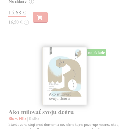
Na sklade
?
15,68 €
16,50 €
?
na sklade
Ako milovať svoju dcéru
Blum Hila
| Kniha
Staršia žena stojí pred domom a cez okno tajne pozoruje rodinu: otca,