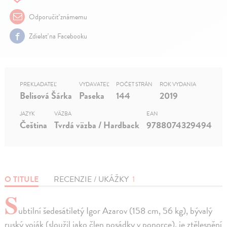
Odporučiť známemu
Zdielať na Facebooku
PREKLADATEĽ
VYDAVATEĽ
POČET STRÁN
ROK VYDANIA
Belisová Šárka
Paseka
144
2019
JAZYK
VÄZBA
EAN
Čeština
Tvrdá väzba / Hardback
9788074329494
O TITULE
RECENZIE / UKÁŽKY
1
S
ubtilní šedesátiletý Igor Azarov (158 cm, 56 kg), bývalý
ruský voják (sloužil jako člen posádky v ponorce), je ztělesnění