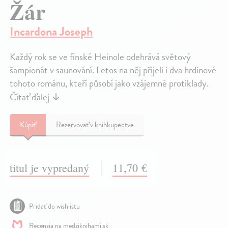
Žár
Incardona Joseph
Každý rok se ve finské Heinole odehrává světový
šampionát v saunování. Letos na něj přijeli i dva hrdinové
tohoto románu, kteří působí jako vzájemné protiklady.
Čítať ďalej
↓
Kúpiť
Rezervovať v kníhkupectve
titul je vypredaný
11,70 €
Pridať do wishlistu
Recenzia na medziknihami.sk