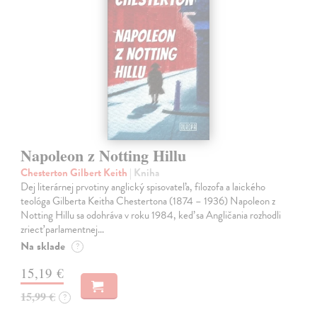
Napoleon z Notting Hillu
Chesterton Gilbert Keith
| Kniha
Dej literárnej prvotiny anglický spisovateľa, filozofa a laického
teológa Gilberta Keitha Chestertona (1874 – 1936) Napoleon z
Notting Hillu sa odohráva v roku 1984, keď sa Angličania rozhodli
zriecť parlamentnej…
Na sklade
?
15,19 €
15,99 €
?