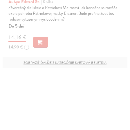
Aubyn Edward St.
| Kniha
Záverečný diel série o Patrickovi Melrosovi Tak konečne sa roztáča
okolo pohrebu Patrickovej matky Eleanor. Bude preňho život bez
rodičov vytúženým vyslobodením?
Do 5 dní
14,16 €
14,90 €
?
ZOBRAZIŤ ĎALŠIE Z KATEGÓRIE SVETOVÁ BELETRIA