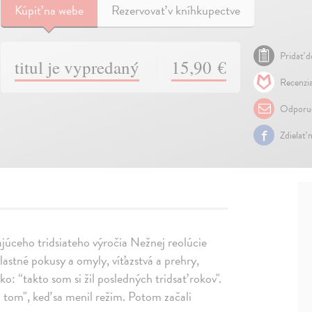
Kúpiť
na webe
Rezervovať v kníhkupectve
Pridať d
titul je vypredaný
15,90 €
Recenzia
Odporuč
Zdielať 
júceho tridsiateho výročia Nežnej reolúcie
lastné pokusy a omyly, víťazstvá a prehry,
ko: “takto som si žil posledných tridsať rokov".
i tom", keď sa menil režim. Potom začali