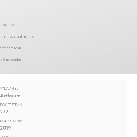
o wishlistu
 na medziknihami.sk
iť známemu
na Facebooku
VYDAVATEĽ
Artforum
POČET STRÁN
272
ROK VYDANIA
2019