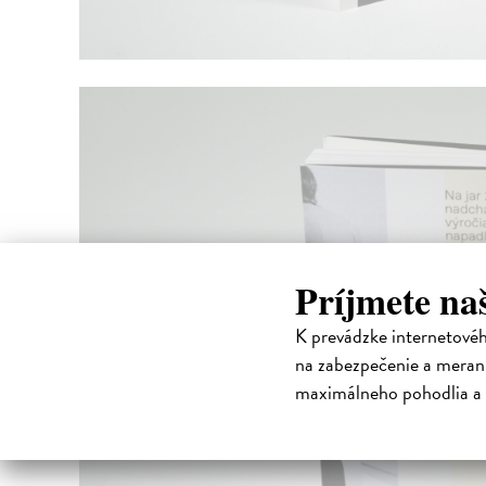
Príjmete na
K prevádzke internetové
na zabezpečenie a merani
maximálneho pohodlia a 