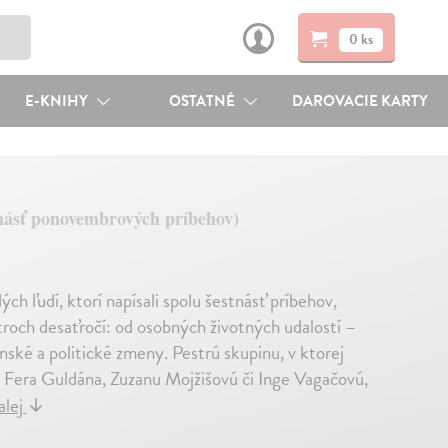
0 ks
E-KNIHY
OSTATNÉ
DAROVACIE KARTY
tnásť ponovembrových príbehov)
 ľudí, ktorí napísali spolu šestnásť príbehov,
 troch desaťročí: od osobných životných udalostí –
nské a politické zmeny. Pestrú skupinu, v ktorej
, Fera Guldána, Zuzanu Mojžišovú či Inge Vagačovú,
alej
↓