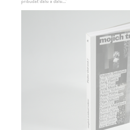
pribúdať ďalší a ďalší..."