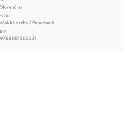
JAZYK
Slovenčina
VÄZBA
Mäkká väzba / Paperback
EAN
9788081502521