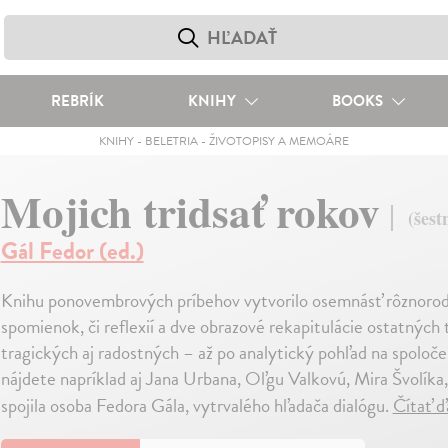
REBRÍK
KNIHY
BOOKS
KNIHY
-
BELETRIA
-
ŽIVOTOPISY A MEMOÁRE
Mojich tridsať rokov
(šes
Gál Fedor (ed.)
Knihu ponovembrových príbehov vytvorilo osemnásť rôznorodých
spomienok, či reflexií a dve obrazové rekapitulácie ostatných
tragických aj radostných – až po analytický pohľad na spoloče
nájdete napríklad aj Jana Urbana, Oľgu Valkovú, Mira Švolíka
spojila osoba Fedora Gála, vytrvalého hľadača dialógu.
Čítať ď