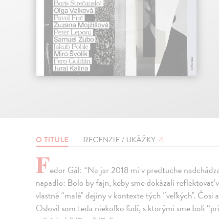
O TITULE
RECENZIE / UKÁŽKY
4
F
edor Gál: “Na jar 2018 mi v predtuche nadchádza
napadlo: Bolo by fajn, keby sme dokázali reflektovať v
vlastné “malé" dejiny v kontexte tých “veľkých". Čosi a
Oslovil som teda niekoľko ľudí, s ktorými sme boli “pr