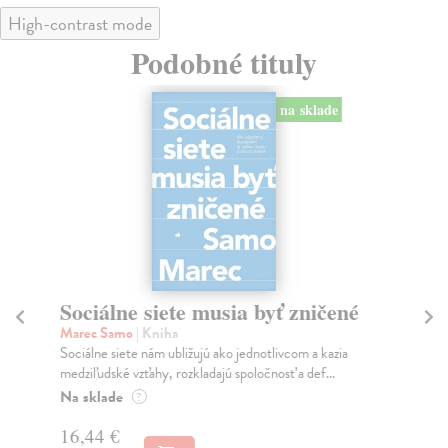
High-contrast mode
Podobné tituly
na sklade
Sociálne siete musia byť zničené
S
K
Marec Samo
| Kniha
Sociálne siete nám ubližujú ako jednotlivcom a kazia
Mik
medziľudské vzťahy, rozkladajú spoločnosť a def...
Mon
o k
Na sklade
?
Na
16,44 €