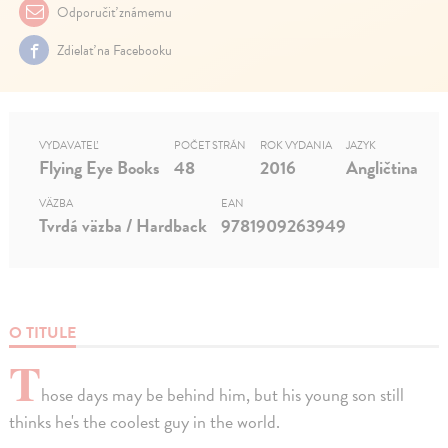
Odporučiť známemu
Zdielať na Facebooku
VYDAVATEĽ
POČET STRÁN
ROK VYDANIA
JAZYK
Flying Eye Books
48
2016
Angličtina
VÄZBA
EAN
Tvrdá väzba / Hardback
9781909263949
O TITULE
T
hose days may be behind him, but his young son still
thinks he's the coolest guy in the world.