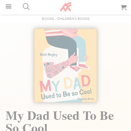
BOOKS
-
CHILDREN'S BOOKS
My Dad Used To Be
So Cool