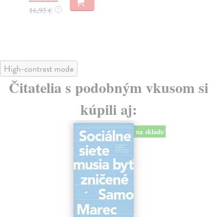
23
16,95 €
?
24
High-contrast mode
Čitatelia s podobným vkusom si
kúpili aj:
na sklade