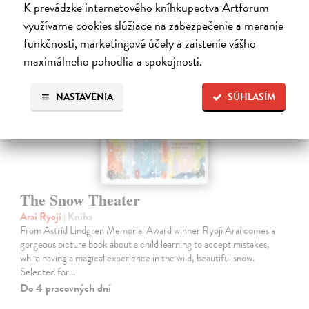
K prevádzke internetového kníhkupectva Artforum
využívame cookies slúžiace na zabezpečenie a meranie
funkčnosti, marketingové účely a zaistenie vášho
maximálneho pohodlia a spokojnosti.
NASTAVENIA
SÚHLASÍM
The Snow Theater
Arai Ryoji
| Kniha
From Astrid Lindgren Memorial Award winner Ryoji Arai comes a
gorgeous picture book about a child learning to accept mistakes,
while having a magical experience in the wild, beautiful snow.
Selected for…
Do 4 pracovných dní