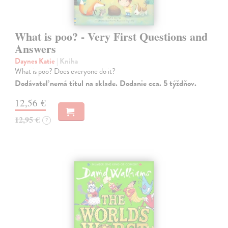
What is poo? - Very First Questions and
Answers
Daynes Katie
| Kniha
What is poo? Does everyone do it?
Dodávateľ nemá titul na sklade. Dodanie cca. 5 týždňov.
12,56 €
12,95 €
?