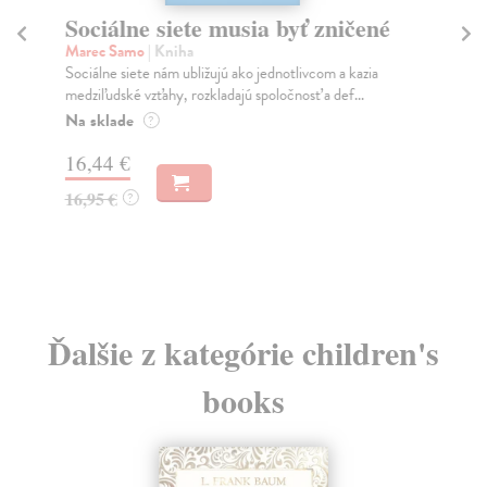
Sociálne siete musia byť zničené
S
K
Marec Samo
| Kniha
Sociálne siete nám ubližujú ako jednotlivcom a kazia
Mik
medziľudské vzťahy, rozkladajú spoločnosť a def...
Mon
o k
Na sklade
?
Na
16,44 €
23
16,95 €
?
24
Ďalšie z kategórie children's
books