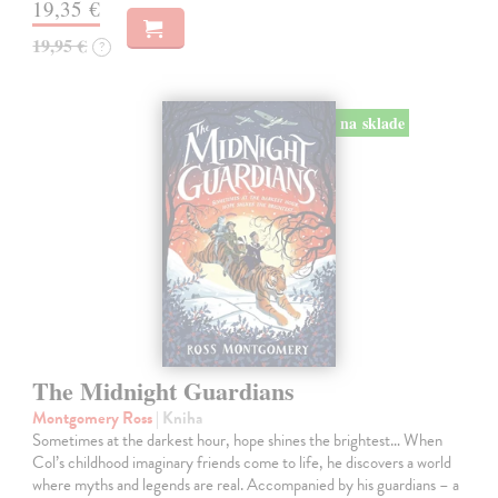
19,35 €
19,95 €
?
na sklade
The Midnight Guardians
Montgomery Ross
| Kniha
Sometimes at the darkest hour, hope shines the brightest… When
Col’s childhood imaginary friends come to life, he discovers a world
where myths and legends are real. Accompanied by his guardians – a