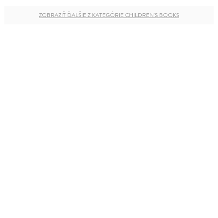
ZOBRAZIŤ ĎALŠIE Z KATEGÓRIE CHILDREN'S BOOKS