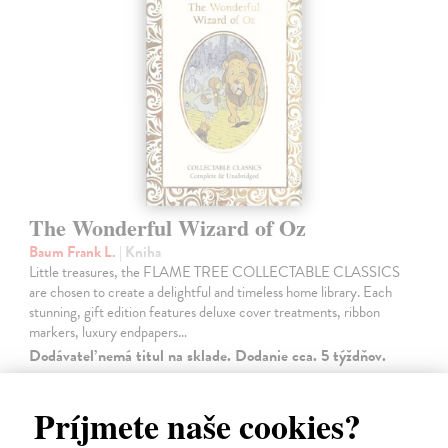
The Wonderful Wizard of Oz
Baum Frank L.
| Kniha
Little treasures, the FLAME TREE COLLECTABLE CLASSICS
are chosen to create a delightful and timeless home library. Each
stunning, gift edition features deluxe cover treatments, ribbon
markers, luxury endpapers…
Dodávateľ nemá titul na sklade. Dodanie cca. 5 týždňov.
14,50 €
Príjmete naše cookies?
14,95 €
?