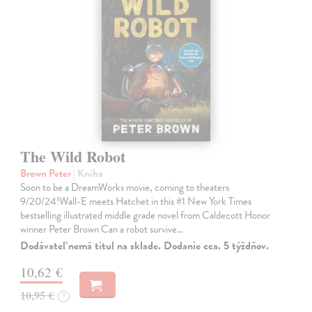
The Wild Robot
Brown Peter
| Kniha
Soon to be a DreamWorks movie, coming to theaters
9/20/24!Wall-E meets Hatchet in this #1 New York Times
bestselling illustrated middle grade novel from Caldecott Honor
winner Peter Brown Can a robot survive…
Dodávateľ nemá titul na sklade. Dodanie cca. 5 týždňov.
10,62 €
10,95 €
?