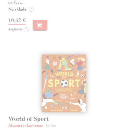
six-foot…
Na sklade
?
10,62 €
10,95 €
?
World of Sport
Alexander Lawrence
| Kniha