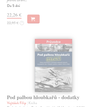
jednou zbraní…
Do 5 dní
22,26 €
22,95 €
?
Pod palbou hloubkařů - dodatky
Vojtášek Filip
| Kniha