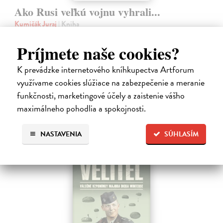
Ako Rusi veľkú vojnu vyhrali...
Kumičák Juraj
| Kniha
Celé desaťročia sovietska, a následne ruská propaganda vykresľovali
históriu Sovietskeho zväzu v pozitívnych či hrdinských podobách.
Príjmete naše cookies?
Napriek tomu sa našli v ZSSR či Rusku historici či novinári, ktorí
mali…
K prevádzke internetového kníhkupectva Artforum
Na sklade
?
využívame cookies slúžiace na zabezpečenie a meranie
funkčnosti, marketingové účely a zaistenie vášho
11,99 €
maximálneho pohodlia a spokojnosti.
NASTAVENIA
SÚHLASÍM
predpredaj