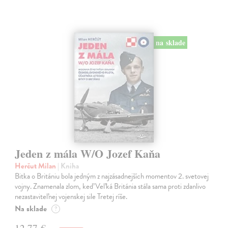
na sklade
Jeden z mála W/O Jozef Kaňa
Herčut Milan
| Kniha
Bitka o Britániu bola jedným z najzásadnejších momentov 2. svetovej
vojny. Znamenala zlom, keď Veľká Británia stála sama proti zdanlivo
nezastaviteľnej vojenskej sile Tretej ríše.
Na sklade
?
12,77 €