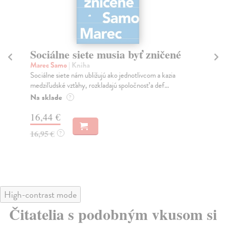
Sociálne siete musia byť zničené
S
K
Marec Samo
| Kniha
Sociálne siete nám ubližujú ako jednotlivcom a kazia
Mik
medziľudské vzťahy, rozkladajú spoločnosť a def...
Mon
o k
Na sklade
?
Na
16,44 €
23
16,95 €
?
24
High-contrast mode
Čitatelia s podobným vkusom si