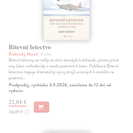
Bitevní letectvo
Brzkovský Marek
| Kniha
Bitevní letouny se rodily ve stínu slavnějších stíhaček, přesto právě
ony často rozhodovaly o osudu pozemních bitev. Publikace Bitevní
letectvo mapuje dramatický vývoj strojů určených k útokům na
pozemní…
Predpredaj, vychádza 3.9.2026, zasielame do 12 dní od
vydania
22,04 €
24,49 €
?