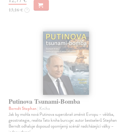
13,16 €
?
Putinova Tsunami-Bomba
Berndt Stephan
| Kniha
Jak by mohla nová Putinova superzbraň změnit Evropu – věštba,
geostrategie, realita Tato kniha burcuje: autor bestselerů Stephan
Berndt odhaluje doposud opomíjený scénář nadcházející války –