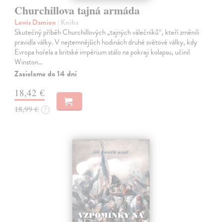
Churchillova tajná armáda
Lewis Damien
| Kniha
Skutečný příběh Churchillových „tajných válečníků“, kteří změnili
pravidla války. V nejtemnějších hodinách druhé světové války, kdy
Evropa hořela a britské impérium stálo na pokraji kolapsu, učinil
Winston…
Zasielame do 14 dní
18,42 €
18,99 €
?