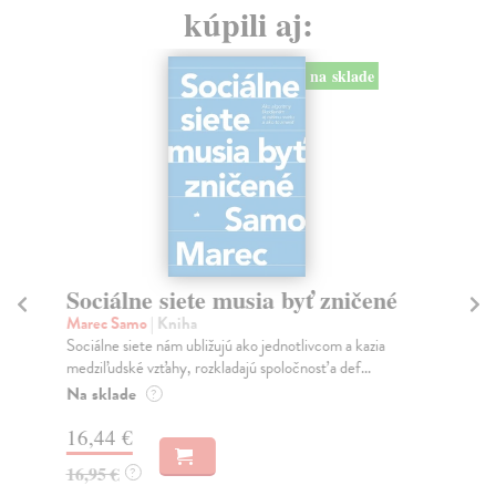
kúpili aj:
na sklade
Sociálne siete musia byť zničené
S
K
Marec Samo
| Kniha
Sociálne siete nám ubližujú ako jednotlivcom a kazia
Mik
medziľudské vzťahy, rozkladajú spoločnosť a def...
Mon
o k
Na sklade
?
Na
16,44 €
23
16,95 €
?