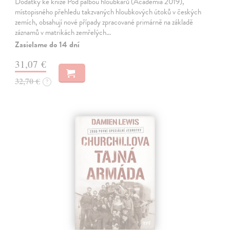
Dodatky ke knize Pod palbou hloubkařů (Academia 2019),
místopisného přehledu takzvaných hloubkových útoků v českých
zemích, obsahují nové případy zpracované primárně na základě
záznamů v matrikách zemřelých…
Zasielame do 14 dní
31,07 €
32,70 €
?