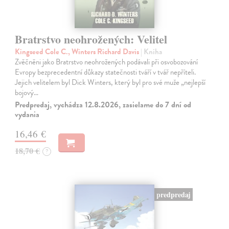
Bratrstvo neohrožených: Velitel
Kingseed Cole C., Winters Richard Davis
| Kniha
Zvěčněni jako Bratrstvo neohrožených podávali při osvobozování
Evropy bezprecedentní důkazy statečnosti tváří v tvář nepříteli.
Jejich velitelem byl Dick Winters, který byl pro své muže „nejlepší
bojový…
Predpredaj, vychádza 12.8.2026, zasielame do 7 dní od
vydania
16,46 €
18,70 €
?
predpredaj