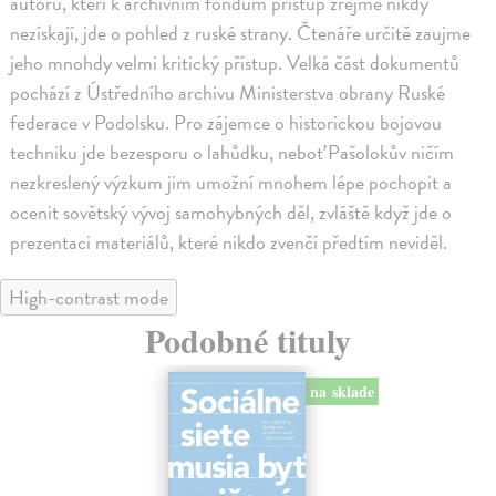
autorů, kteří k archivním fondům přístup zřejmě nikdy
nezískají, jde o pohled z ruské strany. Čtenáře určitě zaujme
jeho mnohdy velmi kritický přístup. Velká část dokumentů
pochází z Ústředního archivu Ministerstva obrany Ruské
federace v Podolsku. Pro zájemce o historickou bojovou
techniku jde bezesporu o lahůdku, neboť Pašolokův ničím
nezkreslený výzkum jim umožní mnohem lépe pochopit a
ocenit sovětský vývoj samohybných děl, zvláště když jde o
prezentaci materiálů, které nikdo zvenčí předtím neviděl.
High-contrast mode
Podobné tituly
na sklade