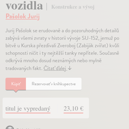
vozidla
Konstrukce a vývoj
Pašolok Jurij
Jurij Pašolok se erudovaně a do pozoruhodných detailů
zabývá všemi zvraty v historii vývoje SU-152, jemuž po
bitvě u Kurska přezdívali Zveroboj (Zabiják zvířat) kvůli
schopnosti ničit i ty nejtěžší tanky nepřítele. Současně
odkrývá mnoho dosud neznámých nebo mylně
tradovaných fakt.
Čítať ďalej
↓
Kúpiť
Rezervovať v kníhkupectve
titul je vypredaný
23,10 €