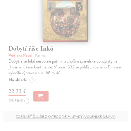
Dobytí říše Inků
Vodička Pavel
| Kniha
Dobytí říše Inků nesporně patří k vrcholům španělské conquisty na
jihoamerickém kontinentu. V roce 1532 se poblíž zničeného Tumbesu
vylodila výprava o síle 168 mužů.
Na sklade
?
22,33 €
23,50 €
?
ZOBRAZIŤ ĎALŠIE Z KATEGÓRIE MILITARY (VOJENSKÉ DEJINY)