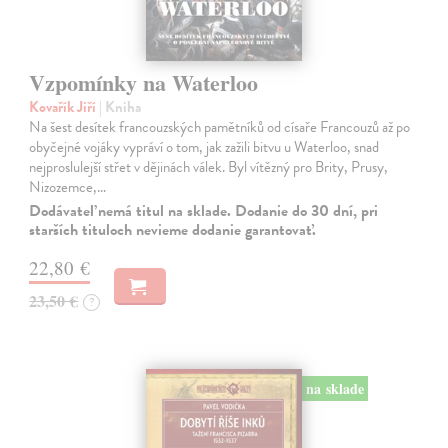
Vzpomínky na Waterloo
Kovařík Jiří
| Kniha
Na šest desítek francouzských pamětníků od císaře Francouzů až po
obyčejné vojáky vypráví o tom, jak zažili bitvu u Waterloo, snad
nejproslulejší střet v dějinách válek. Byl vítězný pro Brity, Prusy,
Nizozemce,…
Dodávateľ nemá titul na sklade. Dodanie do 30 dní, pri
starších tituloch nevieme dodanie garantovať.
22,80 €
23,50 €
?
na sklade