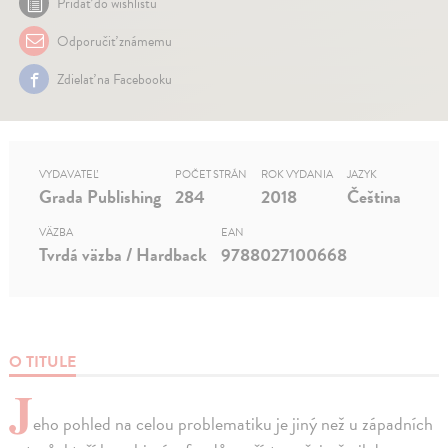
Pridať do wishlistu
Odporučiť známemu
Zdielať na Facebooku
VYDAVATEĽ
POČET STRÁN
ROK VYDANIA
JAZYK
Grada Publishing
284
2018
Čeština
VÄZBA
EAN
Tvrdá väzba / Hardback
9788027100668
O TITULE
J
eho pohled na celou problematiku je jiný než u západních