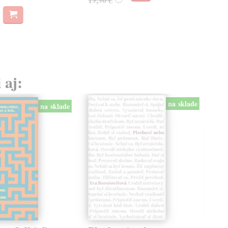
 aj:
na sklade
na sklade