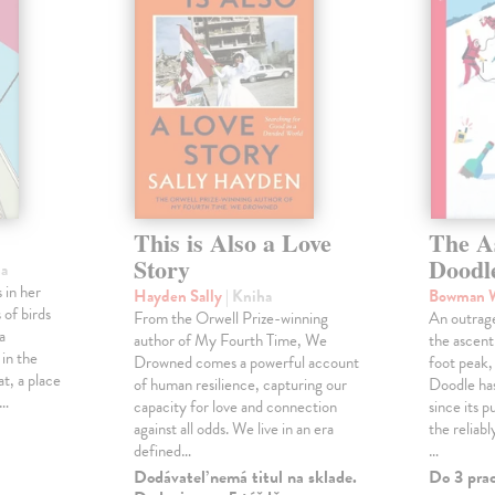
This is Also a Love
The A
Story
Doodl
ha
 in her
Hayden Sally
| Kniha
Bowman 
 of birds
From the Orwell Prize-winning
An outrag
a
author of My Fourth Time, We
the ascen
 in the
Drowned comes a powerful account
foot peak
at, a place
of human resilience, capturing our
Doodle has
,…
capacity for love and connection
since its p
against all odds. We live in an era
the reliab
defined…
…
Dodávateľ nemá titul na sklade.
Do 3 pra