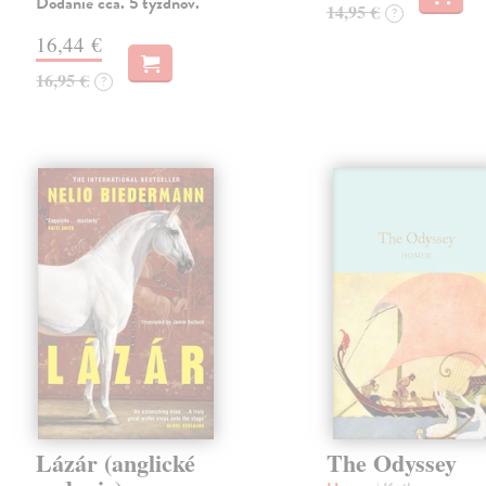
Dodanie cca. 5 týždňov.
14,95 €
?
16,44 €
16,95 €
?
Lázár (anglické
The Odyssey