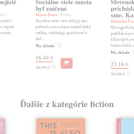
ejisté
Sociálne siete musia
Slovens
byť zničené
prichád
sme. Ka
iha
Marec Samo
| Kniha
právěl o
Sociálne siete nám ubližujú ako
Mikloško Fra
o nejisté
jednotlivcom a kazia medziľudské
Monograficky
ý román
vzťahy, rozkladajú spoločnosť a
publikácia pri
def...
kľúčových pr
historického u
Na sklade
?
Na sklade
16,44 €
23,16 €
16,95 €
?
24,90 €
?
Ďalšie z kategórie fiction