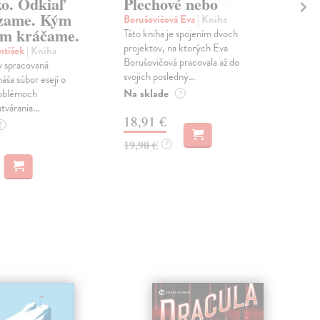
ko. Odkiaľ
Plechové nebo
Po
zame. Kým
Borušovičová Eva
| Kniha
Kun
m kráčame.
Táto kniha je spojením dvoch
Poma
projektov, na ktorých Eva
čty
ntišek
| Kniha
Borušovičová pracovala až do
naps
 spracovaná
svojich posledný...
česk
náša súbor esejí o
Na sklade
Na 
oblémoch
?
tvárania...
18,91 €
14
?
19,90 €
15,
?