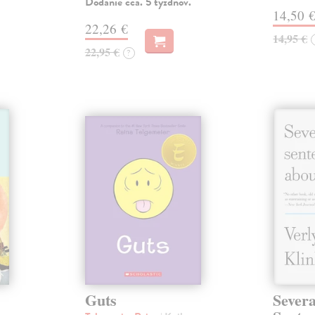
Dodanie cca. 5 týždňov.
14,50 
22,26 €
14,95 €
22,95 €
?
Guts
Severa