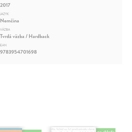
2017
JAZYK
Nemčina
VÄZBA
Tvrdá väzba / Hardback
EAN
9783954701698
na sklade