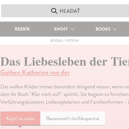
REBRÍK
KNIHY
BOOKS
BOOKS
-
FICTION
Das Liebesleben der Tie
Gathen Katharina von der
Das wollen Kinder immer besonders dringend wissen, wenn un
über ihr Buch "Klär mich auf!" spricht. Sie begann zu forsch
Verführungskünsten, Liebesspielarten und Familienformen - 
Kúpiť
na webe
Rezervovať v kníhkupectve