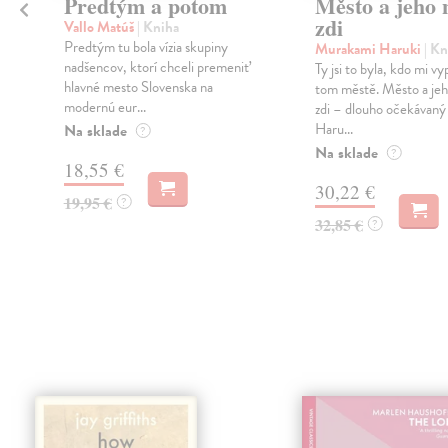
Predtým a potom
Město a jeho n
zdi
Vallo Matúš
| Kniha
Predtým tu bola vízia skupiny
Murakami Haruki
| Kn
nadšencov, ktorí chceli premeniť
Ty jsi to byla, kdo mi vy
hlavné mesto Slovenska na
tom městě. Město a jeh
modernú eur...
zdi – dlouho očekávan
Haru...
Na sklade
?
Na sklade
?
18,55 €
30,22 €
19,95 €
?
32,85 €
?