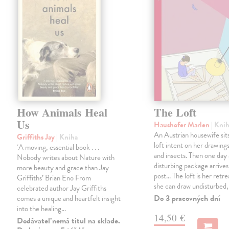
How Animals Heal
The Loft
Us
Haushofer Marlen
| Kni
An Austrian housewife sits
Griffiths Jay
| Kniha
loft intent on her drawings
‘A moving, essential book . . .
and insects. Then one day 
Nobody writes about Nature with
disturbing package arrives
more beauty and grace than Jay
post... The loft is her retre
Griffiths’ Brian Eno From
she can draw undisturbed
celebrated author Jay Griffiths
Do 3 pracovných dní
comes a unique and heartfelt insight
into the healing…
14,50 €
Dodávateľ nemá titul na sklade.