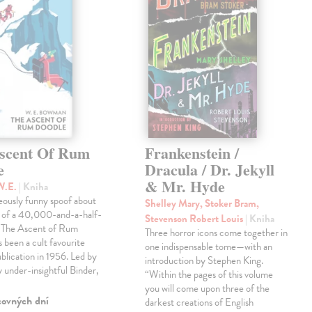
scent Of Rum
Frankenstein /
e
Dracula / Dr. Jekyll
& Mr. Hyde
W.E.
| Kniha
eously funny spoof about
Shelley Mary, Stoker Bram,
t of a 40,000-and-a-half-
Stevenson Robert Louis
| Kniha
, The Ascent of Rum
Three horror icons come together in
 been a cult favourite
one indispensable tome—with an
ublication in 1956. Led by
introduction by Stephen King.
ly under-insightful Binder,
“Within the pages of this volume
you will come upon three of the
covných dní
darkest creations of English