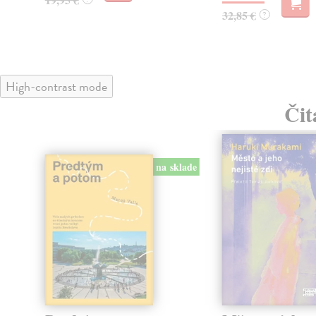
32,85 €
?
High-contrast mode
Čit
na sklade