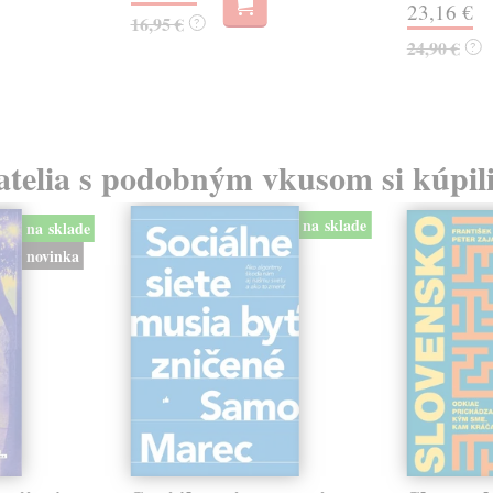
23,16 €
16,95 €
?
24,90 €
?
atelia s podobným vkusom si kúpili
na sklade
na sklade
novinka