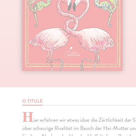
O TITULE
H
ier erfahren wir etwas über die Zärtlichkeit der
über schaurige Rivalität im Bauch der Hai-Mutter un