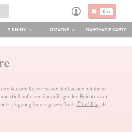
0 ks
E-KNIHY
OSTATNÉ
DAROVACIE KARTY
re
sere Autorin Katharina von der Gathen mit ihnen
en und stieß auf einen überwältigenden Reichtum an
mehr als genug für ein ganzes Buch.
Čítať ďalej
↓