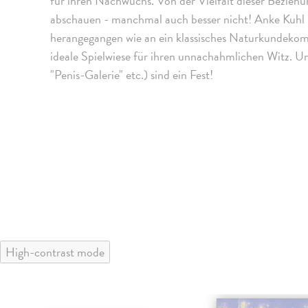
für ihren Nachwuchs. Von der Vielfalt dieser Bezieh
abschauen - manchmal auch besser nicht! Anke Kuhl ist
herangegangen wie an ein klassisches Naturkundekom
ideale Spielwiese für ihren unnachahmlichen Witz. U
"Penis-Galerie" etc.) sind ein Fest!
High-contrast mode