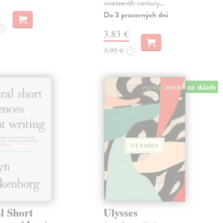
nineteenth-century…
€
Do 3 pracovných dní
?
3,83 €
3,95 €
?
na sklade
l Short
Ulysses