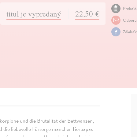
Pridať d
titul je vypredaný
22,50 €
Odporuč
Zdielať 
 Skorpione und die Brutalität der Bettwanzen,
d die liebevolle Fürsorge mancher Tierpapas