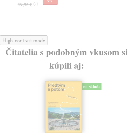
22
32,85 €
?
24
High-contrast mode
Čitatelia s podobným vkusom si
kúpili aj:
na sklade