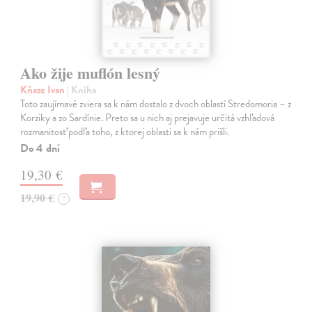
Ako žije muflón lesný
Kňaze Ivan
| Kniha
Toto zaujímavé zviera sa k nám dostalo z dvoch oblastí Stredomoria – z
Korziky a zo Sardínie. Preto sa u nich aj prejavuje určitá vzhľadová
rozmanitosť podľa toho, z ktorej oblasti sa k nám prišli.
Do 4 dní
19,30 €
19,90 €
?