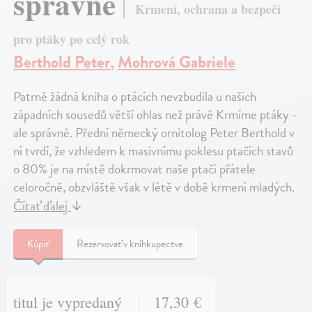
správně
Krmení, ochrana a bezpečí
pro ptáky po celý rok
Berthold Peter
,
Mohrová Gabriele
Patrně žádná kniha o ptácích nevzbudila u našich
západních sousedů větší ohlas než právě Krmíme ptáky -
ale správně. Přední německý ornitolog Peter Berthold v
ní tvrdí, že vzhledem k masivnímu poklesu ptačích stavů
o 80% je na místě dokrmovat naše ptačí přátele
celoročně, obzvláště však v létě v době krmení mladých.
Čítať ďalej
↓
Kúpiť
Rezervovať v kníhkupectve
titul je vypredaný
17,30 €