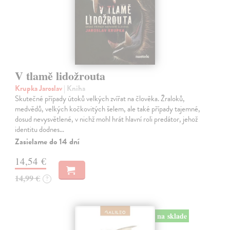
V tlamě lidožrouta
Krupka Jaroslav
| Kniha
Skutečné případy útoků velkých zvířat na člověka. Žraloků,
medvědů, velkých kočkovitých šelem, ale také případy tajemné,
dosud nevysvětlené, v nichž mohl hrát hlavní roli predátor, jehož
identitu dodnes…
Zasielame do 14 dní
14,54 €
14,99 €
?
na sklade