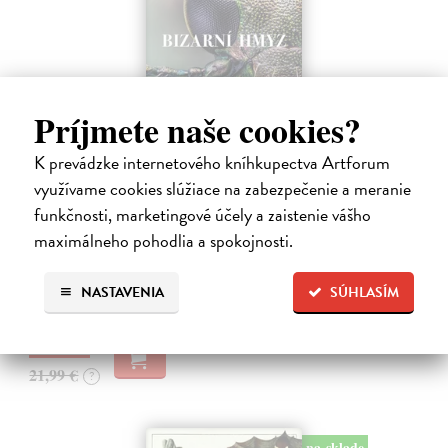
Príjmete naše cookies?
K prevádzke internetového kníhkupectva Artforum
Bizarní hmyz
využívame cookies slúžiace na zabezpečenie a meranie
Nerudová Jana, kolektív autorov
| Kniha
funkčnosti, marketingové účely a zaistenie vášho
Bizarní hmyz vás zavede do světa, který je stejně podivuhodný jako
maximálneho pohodlia a spokojnosti.
krásný – a často i znepokojivě cizí. Objevte tvory fantastických tvarů,
oslnivých barev i dokonalých klamů, kteří přežívají díky strategiím…
Predpredaj, vychádza 18.8.2026, zasielame do 12 dní od
NASTAVENIA
SÚHLASÍM
vydania
19,79 €
21,99 €
?
na sklade