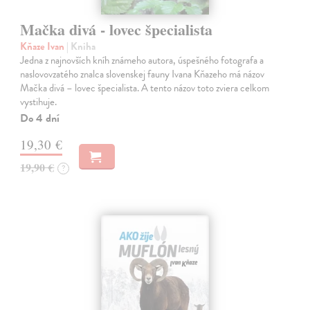
Mačka divá - lovec špecialista
Kňaze Ivan
| Kniha
Jedna z najnovších kníh známeho autora, úspešného fotografa a
naslovovzatého znalca slovenskej fauny Ivana Kňazeho má názov
Mačka divá – lovec špecialista. A tento názov toto zviera celkom
vystihuje.
Do 4 dní
19,30 €
19,90 €
?