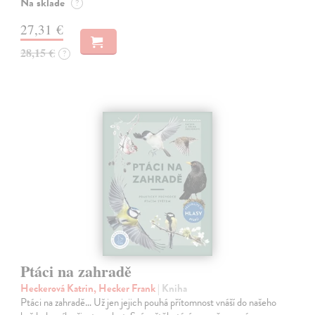
Na sklade
?
27,31 €
28,15 €
?
Ptáci na zahradě
Heckerová Katrin, Hecker Frank
| Kniha
Ptáci na zahradě… Už jen jejich pouhá přítomnost vnáší do našeho