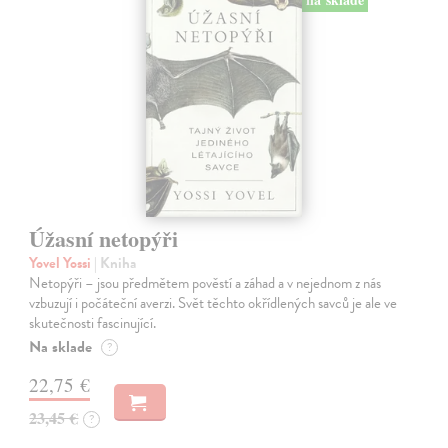
Úžasní netopýři
Yovel Yossi
| Kniha
Netopýři – jsou předmětem pověstí a záhad a v nejednom z nás
vzbuzují i počáteční averzi. Svět těchto okřídlených savců je ale ve
skutečnosti fascinující.
Na sklade
?
22,75 €
23,45 €
?