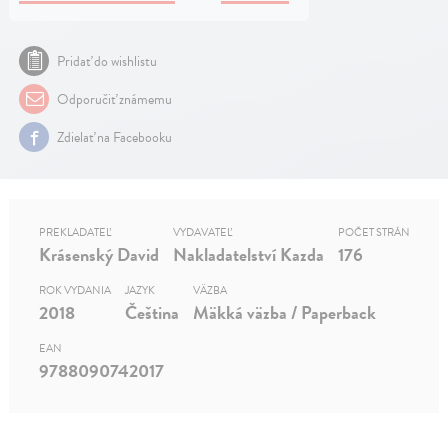
Pridať do wishlistu
Odporučiť známemu
Zdielať na Facebooku
PREKLADATEĽ
VYDAVATEĽ
POČET STRÁN
Krásenský David
Nakladatelství Kazda
176
ROK VYDANIA
JAZYK
VÄZBA
2018
Čeština
Mäkká väzba / Paperback
EAN
9788090742017