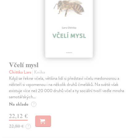
Včelí mysl
Chittka Lars
| Kniha
Když se řekne včela, většina lidí si představí včelu medonosnou a
někteří si vzpomenou i na několik druhů čmeláků. Na světě však
existuje více než 20 000 druhů včel a ty sociální tvoří vedle mnoha
samotářských…
Na sklade
?
22,12 €
22,80 €
?