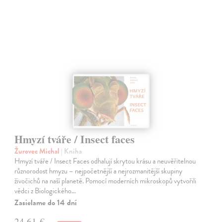
Hmyzí tváře / Insect faces
Žurovec Michal
| Kniha
Hmyzí tváře / Insect Faces odhalují skrytou krásu a neuvěřitelnou
různorodost hmyzu – nejpočetnější a nejrozmanitější skupiny
živočichů na naší planetě. Pomocí moderních mikroskopů vytvořili
vědci z Biologického…
Zasielame do 14 dní
24,61 €