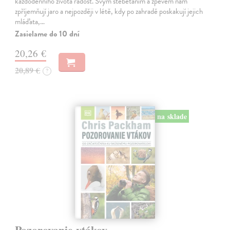
každodenního života radost. Svým štěbetáním a zpěvem nám
zpříjemňují jaro a nejpozději v létě, kdy po zahradě poskakují jejich
mláďata,…
Zasielame do 10 dní
20,26 €
20,89 €
?
na sklade
Pozorovanie vtákov