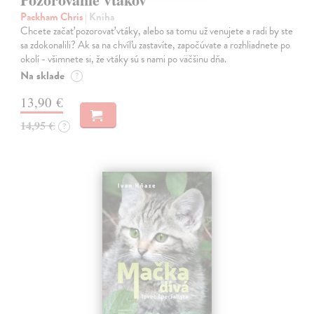
Packham Chris
| Kniha
Chcete začať pozorovať vtáky, alebo sa tomu už venujete a radi by ste
sa zdokonalili? Ak sa na chvíľu zastavíte, započúvate a rozhliadnete po
okolí - všimnete si, že vtáky sú s nami po väčšinu dňa.
Na sklade
?
13,90 €
14,95 €
?