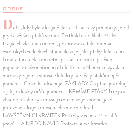
O TITULE
D
oba, kdy bylo v krajině dostatek potravy pro ptáky, je žel
pryč a většina ptáků vymírá. Berthold na základě 40 let
trvajících vlastních měření, pozorování a také mnoha
evropských vědeckých studií ukazuje, jaké ptáky, kde a čím
krmit a tím zcela konkrétně přispět k nárůstu ptačích
populací v našem přímém okolí. Kniha v Německu vyvolala
obrovský zájem a statisíce lidí díky ní začaly ptákům opět
pomáhat. Co kniha obsahuje: ZÁKLADY Co ptáci potřebují
a jak jim každý může pomoci — KRMÍME PTÁKY Jaké jsou
vhodné zásobníky krmiva, jaké krmivo je vhodné, jaké
přirozené zdroje krmiva nacházíme v zahradě —
NÁVŠTĚVNÍCI KRMÍTEK Portréty více než 75 druhů
ptáků — A NĚCO NAVÍC Postavte si své krmítko