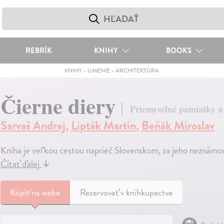
REBRÍK
KNIHY
BOOKS
KNIHY
-
UMENIE
-
ARCHITEKTÚRA
Čierne diery
Priemyselné pamiatky a
Sarvaš Andrej
,
Lipták Martin
,
Beňák Miroslav
Kniha je veľkou cestou naprieč Slovenskom, za jeho neznámou 
Čítať ďalej
↓
Kúpiť
na webe
Rezervovať v kníhkupectve