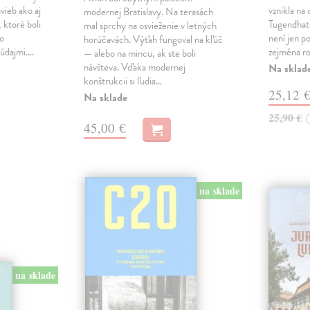
avieb ako aj
vznikla na
modernej Bratislavy. Na terasách
 ktoré boli
Tugendhat
mal sprchy na osvieženie v letných
bo
není jen p
horúčavách. Výťah fungoval na kľúč
 údajmi.…
zejména ro
— alebo na mincu, ak ste boli
návšteva. Vďaka modernej
Na sklad
konštrukcii si ľudia…
25,12 
Na sklade
25,90 €
45,00 €
na sklade
na sklade