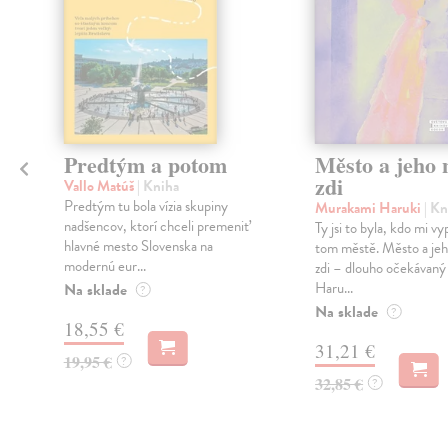
Predtým a potom
Město a jeho n
zdi
Vallo Matúš
| Kniha
Predtým tu bola vízia skupiny
Murakami Haruki
| Kn
nadšencov, ktorí chceli premeniť
Ty jsi to byla, kdo mi vy
hlavné mesto Slovenska na
tom městě. Město a jeh
modernú eur...
zdi – dlouho očekávan
Haru...
Na sklade
?
Na sklade
?
18,55 €
31,21 €
19,95 €
?
32,85 €
?