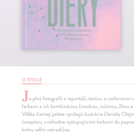
O TITULE
J
e plná fotografií a reportáží, textov, a rozhovoro
farbami a ich kombináciou (modrou, ružovou, žltou a 
Vďaka žiarivej palete vynikajú ilustrácie Daniely Olej
časopisov, s náhodne vystupujúcimi farbami do popred
knihu veľmi netradične.