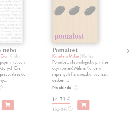
é nebo
Pomalost
Sl
pr
 Eva
| Kniha
Kundera Milan
| Kniha
sm
 spojením dvoch
Pomalost, chronologicky první ze
 ktorých Eva
čtyř románů Milana Kundery
Mik
pracovala až do
napsaných francouzsky, vychází v
Mon
ný...
českém ...
publ
Na sklade
kľú
?
?
hist
14,73 €
Na 
15,50 €
?
23
24,