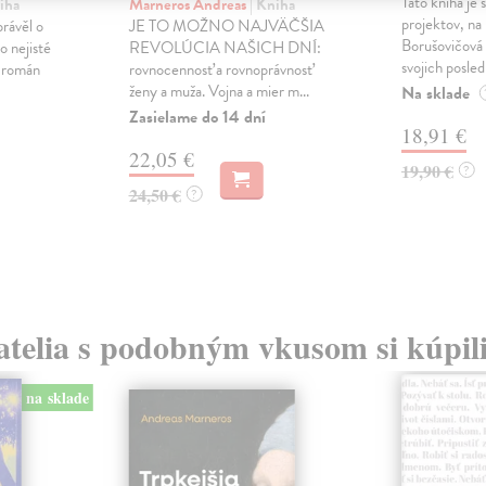
Táto kniha je
iha
Marneros Andreas
| Kniha
projektov, na
právěl o
JE TO MOŽNO NAJVÄČŠIA
Borušovičová 
o nejisté
REVOLÚCIA NAŠICH DNÍ:
svojich posled
ý román
rovnocennosť a rovnoprávnosť
ženy a muža. Vojna a mier m...
Na sklade
Zasielame do 14 dní
18,91 €
22,05 €
19,90 €
?
24,50 €
?
atelia s podobným vkusom si kúpili
na sklade