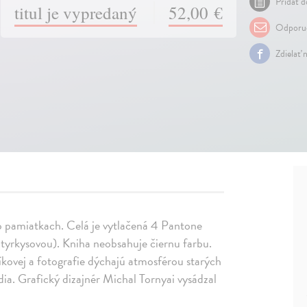
Pridať d
titul je vypredaný
52,00 €
Odporuč
Zdielať 
v o pamiatkach. Celá je vytlačená 4 Pantone
tyrkysovou). Kniha neobsahuje čiernu farbu.
níkovej a fotografie dýchajú atmosférou starých
ia. Grafický dizajnér Michal Tornyai vysádzal