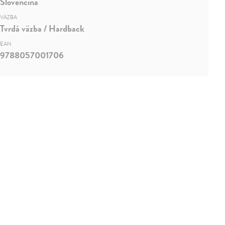
Slovenčina
VÄZBA
Tvrdá väzba / Hardback
EAN
9788057001706