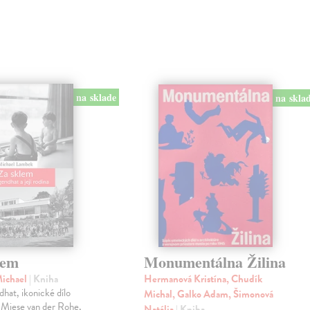
na sklade
na skla
lem
Monumentálna Žilina
ichael
| Kniha
Hermanová Kristína, Chudík
dhat, ikonické dílo
Michal, Galko Adam, Šimonová
 Miese van der Rohe,
Natália
| Kniha