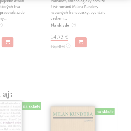
sm
 spojením dvoch
Pomalost, chronologicky první ze
 ktorých Eva
čtyř románů Milana Kundery
Mik
pracovala až do
napsaných francouzsky, vychází v
Mon
ný...
českém ...
publ
Na sklade
kľú
?
?
hist
14,73 €
Na 
15,50 €
?
23
24,
 aj:
na sklade
na sklade