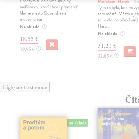
Predtým tu bola vízia skupiny
Murakami Haruki
| Kn
nadšencov, ktorí chceli premeniť
Ty jsi to byla, kdo mi vy
hlavné mesto Slovenska na
tom městě. Město a jeh
modernú eur...
zdi – dlouho očekávan
Haru...
Na sklade
?
Na sklade
?
18,55 €
31,21 €
19,95 €
?
32,85 €
?
High-contrast mode
Čit
na sklade