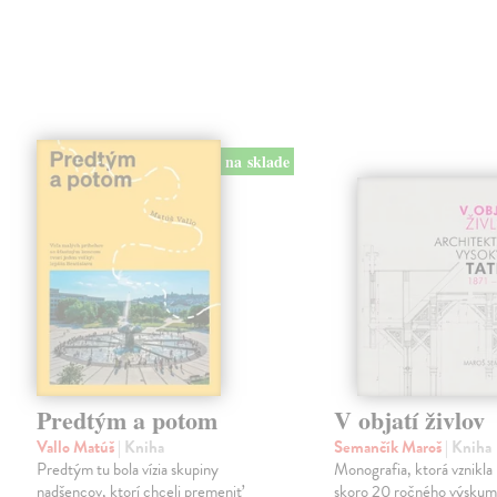
na sklade
Predtým a potom
V objatí živlov
Vallo Matúš
| Kniha
Semančík Maroš
| Kniha
Predtým tu bola vízia skupiny
Monografia, ktorá vznikla 
nadšencov, ktorí chceli premeniť
skoro 20 ročného výskum