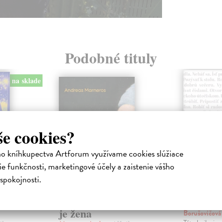
Podobné tituly
na sklade
še cookies?
ho kníhkupectva Artforum využívame cookies slúžiace
e funkčnosti, marketingové účely a zaistenie vášho
spokojnosti.
ejisté
Trpkejšia ako smrť
Plechov
je žena
Borušovičová