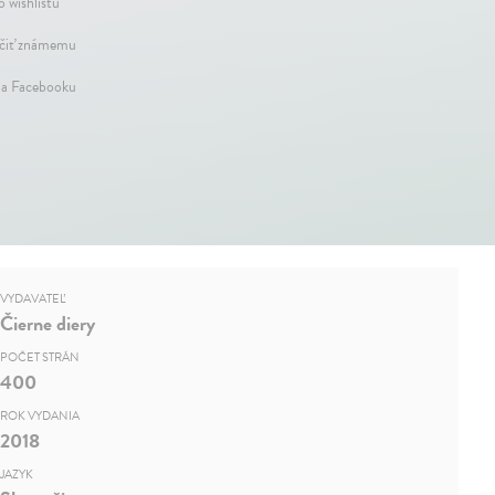
o wishlistu
iť známemu
na Facebooku
VYDAVATEĽ
Čierne diery
POČET STRÁN
400
ROK VYDANIA
2018
JAZYK