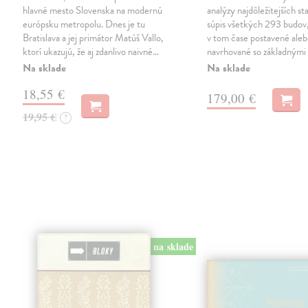
hlavné mesto Slovenska na modernú
analýzy najdôležitejších st
európsku metropolu. Dnes je tu
súpis všetkých 293 budov,
Bratislava a jej primátor Matúš Vallo,
v tom čase postavené ale
ktorí ukazujú, že aj zdanlivo naivné…
navrhované so základnými
Na sklade
Na sklade
18,55 €
179,00 €
19,95 €
?
na sklade