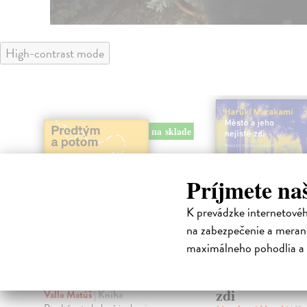
High-contrast mode
na sklade
Príjmete na
K prevádzke internetové
na zabezpečenie a merani
maximálneho pohodlia a 
Predtým a potom
Město a jeho n
zdi
Vallo Matúš
| Kniha