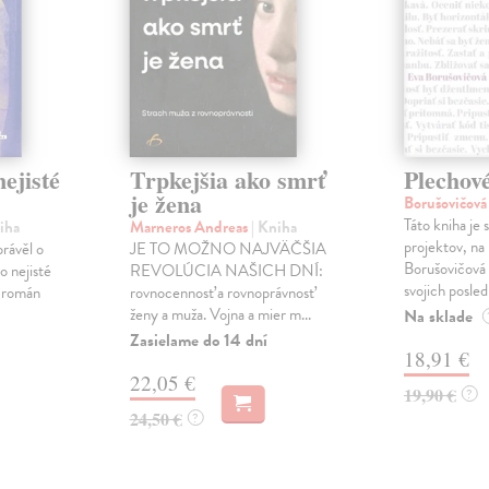
ejisté
Trpkejšia ako smrť
Plechov
je žena
Borušovičová
Táto kniha je
iha
Marneros Andreas
| Kniha
projektov, na
právěl o
JE TO MOŽNO NAJVÄČŠIA
Borušovičová 
o nejisté
REVOLÚCIA NAŠICH DNÍ:
svojich posled
ý román
rovnocennosť a rovnoprávnosť
ženy a muža. Vojna a mier m...
Na sklade
Zasielame do 14 dní
18,91 €
22,05 €
19,90 €
?
24,50 €
?