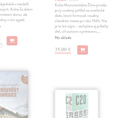
 objednávku manželů
Kniha Monumentálna Žilina prináša
ových. Kniha Za sklem
prvý ucelený pohľad na umelecké
ortrétem domu, ale
diela, ktoré formovali vizuálny
diny s ním spjaté.
charakter mesta po roku 1945. Nie
e
je to len súpis – zachytáva aj príbehy
diel, ich autorov a priestorov,…
€
Na sklade
?
35,00 €