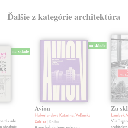
Ďalšie z kategórie architektúra
na sklade
na sklade
Avion
Za sk
Haberlandová Katarína, Voľanská
Lambek M
na základe
Vila Tugen
Ľubica
| Kniha
u obsahuje
architekta
Avion bol obytným palácom