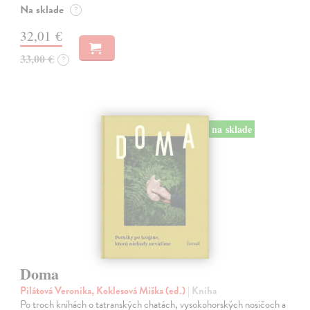
Na sklade
?
32,01 €
33,00 €
?
na sklade
Doma
Pilátová Veronika, Koklesová Miška (ed.)
| Kniha
Po troch knihách o tatranských chatách, vysokohorských nosičoch a