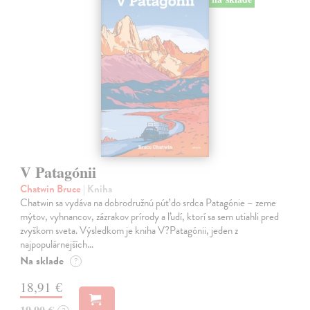
V Patagónii
Chatwin Bruce
| Kniha
Chatwin sa vydáva na dobrodružnú púť do srdca Patagónie – zeme
mýtov, vyhnancov, zázrakov prírody a ľudí, ktorí sa sem utiahli pred
zvyškom sveta. Výsledkom je kniha V?Patagónii, jeden z
najpopulárnejších…
Na sklade
?
18,91 €
19,90 €