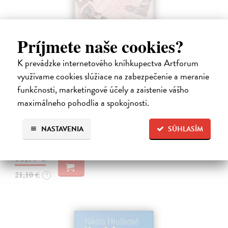
Príjmete naše cookies?
K prevádzke internetového kníhkupectva Artforum
Obušky a chačapuri
využívame cookies slúžiace na zabezpečenie a meranie
Karlíková Eva
| Kniha
funkčnosti, marketingové účely a zaistenie vášho
Kniha přináší svědectví o společenské, politické a kulturní situaci
maximálneho pohodlia a spokojnosti.
Gruzie v přelomovém období 2024–2025, kdy se mladá demokracie
s proevropským směřováním proměnila ve stát ovládaný jednou
stranou. Autorka,…
NASTAVENIA
SÚHLASÍM
Na sklade
?
18,99 €
21,10 €
?