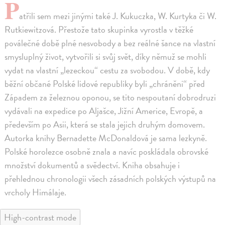
P
atřili sem mezi jinými také J. Kukuczka, W. Kurtyka či W.
Rutkiewitzová. Přestože tato skupinka vyrostla v těžké
poválečné době plné nesvobody a bez reálné šance na vlastní
smysluplný život, vytvořili si svůj svět, díky němuž se mohli
vydat na vlastní „lezeckou“ cestu za svobodou. V době, kdy
běžní občané Polské lidové republiky byli „chráněni“ před
Západem za železnou oponou, se tito nespoutaní dobrodruzi
vydávali na expedice po Aljašce, Jižní Americe, Evropě, a
především po Asii, která se stala jejich druhým domovem.
Autorka knihy Bernadette McDonaldová je sama lezkyně.
Polské horolezce osobně znala a navíc poskládala obrovské
množství dokumentů a svědectví. Kniha obsahuje i
přehlednou chronologii všech zásadních polských výstupů na
vrcholy Himálaje.
High-contrast mode