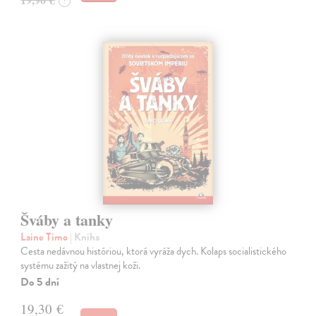
?
Šváby a tanky
Laine Timo
| Kniha
Cesta nedávnou históriou, ktorá vyráža dych. Kolaps socialistického
systému zažitý na vlastnej koži.
Do 5 dní
19,30 €