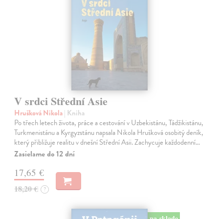
V srdci Střední Asie
Hrušková Nikola
| Kniha
Po třech letech života, práce a cestování v Uzbekistánu, Tádžikistánu,
Turkmenistánu a Kyrgyzstánu napsala Nikola Hrušková osobitý deník,
který přibližuje realitu v dnešní Střední Asii. Zachycuje každodenní…
Zasielame do 12 dní
17,65 €
18,20 €
?
na sklade