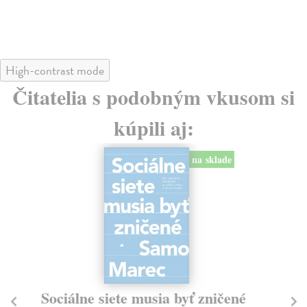
24
High-contrast mode
Čitatelia s podobným vkusom si
kúpili aj:
na sklade
Sociálne siete musia byť zničené
S