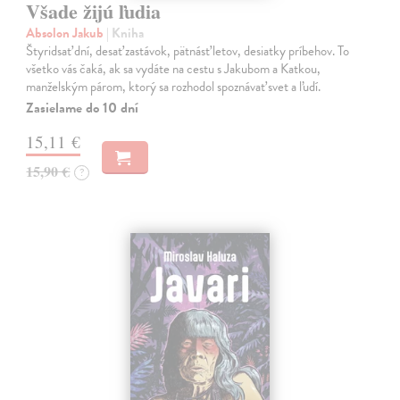
Všade žijú ľudia
Absolon Jakub
| Kniha
Štyridsať dní, desať zastávok, pätnásť letov, desiatky príbehov. To
všetko vás čaká, ak sa vydáte na cestu s Jakubom a Katkou,
manželským párom, ktorý sa rozhodol spoznávať svet a ľudí.
Zasielame do 10 dní
15,11 €
15,90 €
?