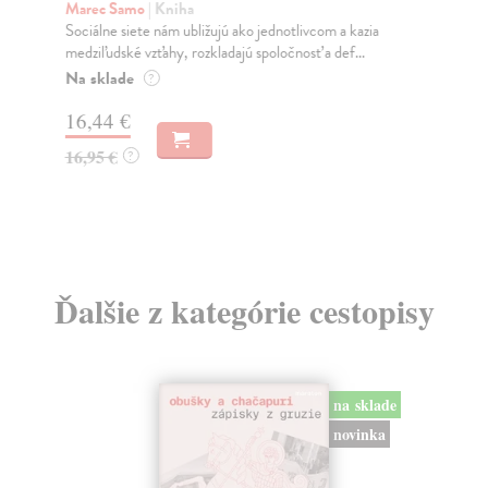
K
Marec Samo
| Kniha
Sociálne siete nám ubližujú ako jednotlivcom a kazia
Mik
medziľudské vzťahy, rozkladajú spoločnosť a def...
Mon
o k
Na sklade
?
Na
16,44 €
23
16,95 €
?
24
Ďalšie z kategórie cestopisy
na sklade
novinka