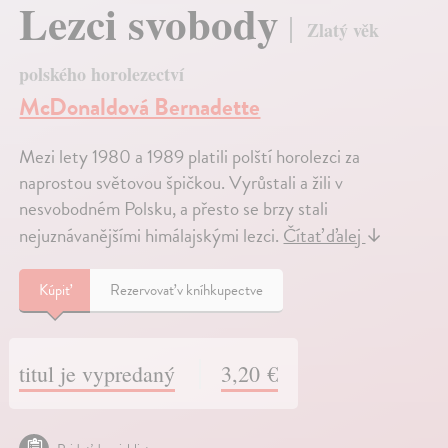
Lezci svobody
Zlatý věk
polského horolezectví
McDonaldová Bernadette
Mezi lety 1980 a 1989 platili polští horolezci za
naprostou světovou špičkou. Vyrůstali a žili v
nesvobodném Polsku, a přesto se brzy stali
nejuznávanějšími himálajskými lezci.
Čítať ďalej
↓
Kúpiť
Rezervovať v kníhkupectve
titul je vypredaný
3,20 €