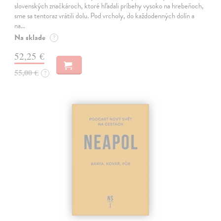
slovenských značkároch, ktoré hľadali príbehy vysoko na hrebeňoch,
sme sa tentoraz vrátili dolu. Pod vrcholy, do každodenných dolín a
na…
Na sklade
?
52,25 €
55,00 €
?