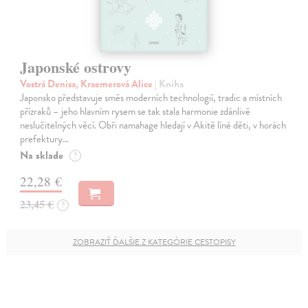
Japonské ostrovy
Vostrá Denisa, Kraemerová Alice
| Kniha
Japonsko představuje směs moderních technologií, tradic a místních
přízraků – jeho hlavním rysem se tak stala harmonie zdánlivě
neslučitelných věcí. Obři namahage hledají v Akitě líné děti, v horách
prefektury…
Na sklade
?
22,28 €
23,45 €
?
ZOBRAZIŤ ĎALŠIE Z KATEGÓRIE CESTOPISY