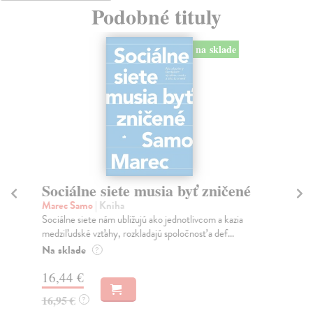
Podobné tituly
na sklade
Sociálne siete musia byť zničené
S
K
Marec Samo
| Kniha
Sociálne siete nám ubližujú ako jednotlivcom a kazia
Mik
medziľudské vzťahy, rozkladajú spoločnosť a def...
Mon
o k
Na sklade
?
Na
16,44 €
23
16,95 €
?