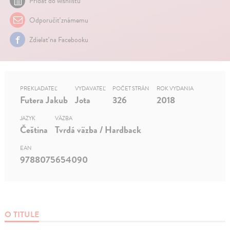
Pridať do wishlistu
Odporučiť známemu
Zdielať na Facebooku
PREKLADATEĽ
VYDAVATEĽ
POČET STRÁN
ROK VYDANIA
Futera Jakub
Jota
326
2018
JAZYK
VÄZBA
Čeština
Tvrdá väzba / Hardback
EAN
9788075654090
O TITULE