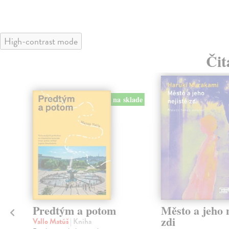
High-contrast mode
Čit
na sklade
Predtým a potom
Město a jeho n
zdi
Vallo Matúš
| Kniha