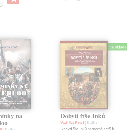
?
na sklade
ínky na
Dobytí říše Inků
loo
Vodička Pavel
| Kniha
Dobytí říše Inků nesporně patří k
ří
| Kniha