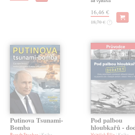
od vydania
16,46 €
18,70 €
?
Putinova Tsunami-
Pod palbou
Bomba
hloubkařů - do
Berndt Stephan
| Kniha
Vojtášek Filip
| Kniha