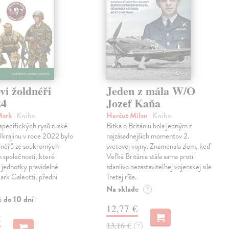
vi žoldnéři
Jeden z mála W/O
24
Jozef Kaňa
Mark
| Kniha
Herčut Milan
| Kniha
specifických rysů ruské
Bitka o Britániu bola jedným z
Ukrajinu v roce 2022 bylo
najzásadnejších momentov 2.
ldnéřů ze soukromých
svetovej vojny. Znamenala zlom, keď
 společností, které
Veľká Británia stála sama proti
 jednotky pravidelné
zdanlivo nezastaviteľnej vojenskej sile
rk Galeotti, přední
Tretej ríše.
Na sklade
?
e do 10 dní
12,77 €
€
13,16 €
?