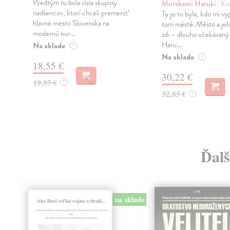
Predtým tu bola vízia skupiny
Murakami Haruki
| Kn
nadšencov, ktorí chceli premeniť
Ty jsi to byla, kdo mi vy
hlavné mesto Slovenska na
tom městě. Město a jeh
modernú eur...
zdi – dlouho očekávan
Haru...
Na sklade
?
Na sklade
?
18,55 €
30,22 €
19,95 €
?
32,85 €
?
Ďalš
na sklade