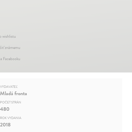
o wishlistu
iť známemu
na Facebooku
VYDAVATEĽ
Mladá fronta
POČET STRÁN
480
ROK VYDANIA
2018