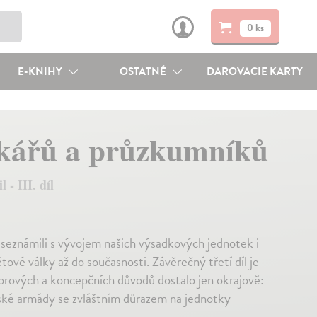
0 ks
E-KNIHY
OSTATNÉ
DAROVACIE KARTY
dkářů a průzkumníků
 - III. díl
e seznámili s vývojem našich výsadkových jednotek i
vé války až do současnosti. Závěrečný třetí díl je
orových a koncepčních důvodů dostalo jen okrajově:
eské armády se zvláštním důrazem na jednotky