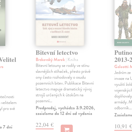
Bitevní letectvo
Putino
elitel
2013-
Brzkovský Marek
| Kniha
Bitevní letouny se rodily ve stínu
rs
Galeotti 
slavnějších stíhaček, přesto právě
Jedním ze 
ony často rozhodovaly o osudu
invaze na 
pozemních bitev. Publikace Bitevní
využití žo
letectvo mapuje dramatický vývoj
vojenských
strojů určených k útokům na
doplňovaly
atečnosti
pozemní…
armády. Ma
ch velitelem
Predpredaj, vychádza 3.9.2026,
odborník…
yl pro své
zasielame do 12 dní od vydania
Zasielam
22,04 €
10,91 
o 7 dní