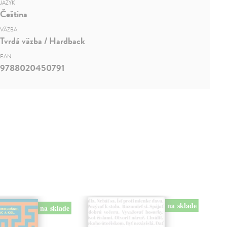
JAZYK
Čeština
VÄZBA
Tvrdá väzba / Hardback
EAN
9788020450791
na sklade
na sklade