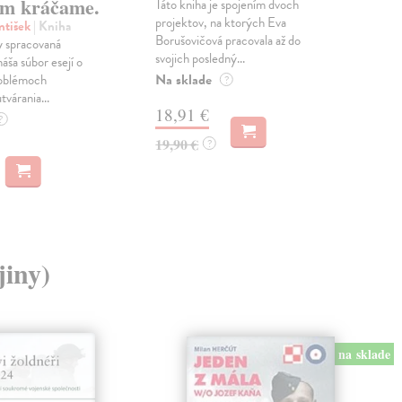
m kráčame.
Táto kniha je spojením dvoch
Poma
projektov, na ktorých Eva
čty
ntišek
| Kniha
Borušovičová pracovala až do
naps
 spracovaná
svojich posledný...
česk
náša súbor esejí o
Na sklade
Na 
oblémoch
?
tvárania...
18,91 €
14
?
19,90 €
15,
?
jiny)
na sklade