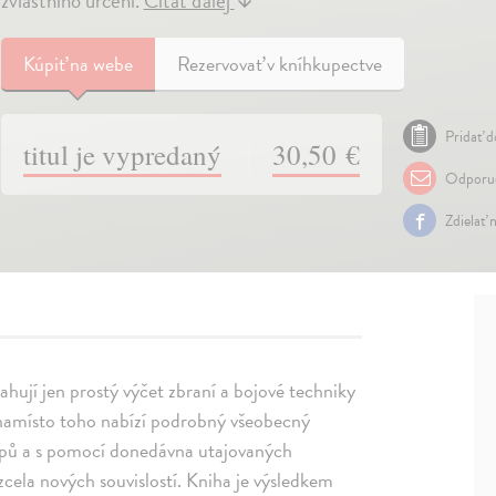
zvláštního určení.
Čítať ďalej
↓
Kúpiť
na webe
Rezervovať v kníhkupectve
Pridať d
titul je vypredaný
30,50 €
Odporuč
Zdielať 
ahují jen prostý výčet zbraní a bojové techniky
 namísto toho nabízí podrobný všeobecný
ypů a s pomocí donedávna utajovaných
cela nových souvislostí. Kniha je výsledkem