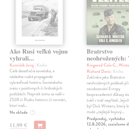
Ako Rusi veľkú vojnu
Bratrstvo
vyhrali...
neohrožených: V
Kumičák Juraj
| Kniha
Kingseed Cole C., Winte
Celé desaťročia sovietska, a
Richard Davis
| Kniha
následne ruská propaganda
Zvěčněni jako Bratrstvo
vykresľovali históriu Sovietskeho
neohrožených podávali při
zväzu v pozitívnych či hrdinských
osvobozování Evropy
podobách. Napriek tomu sa našli v
bezprecedentní důkazy st
ZSSR či Rusku historici či novinári,
tváří v tvář nepříteli. Jeji
ktorí mali…
byl Dick Winters, který b
muže „nejlepší bojový…
Na sklade
?
Predpredaj, vychádza
12.8.2026, zasielame d
11,99 €