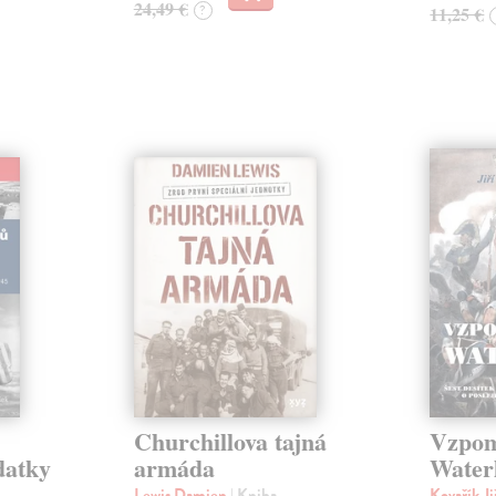
24,49 €
?
11,25 €
Churchillova tajná
Vzpom
datky
armáda
Water
Lewis Damien
| Kniha
Kovařík Ji