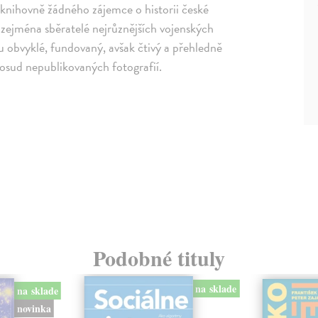
knihovně žádného zájemce o historii české
 zejména sběratelé nejrůznějších vojenských
u obvyklé, fundovaný, avšak čtivý a přehledně
dosud nepublikovaných fotografií.
Podobné tituly
na sklade
na sklade
novinka