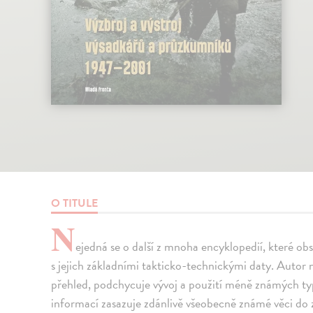
O TITULE
N
ejedná se o další z mnoha encyklopedií, které obs
s jejich základními takticko-technickými daty. Autor
přehled, podchycuje vývoj a použití méně známých t
informací zasazuje zdánlivě všeobecně známé věci do z