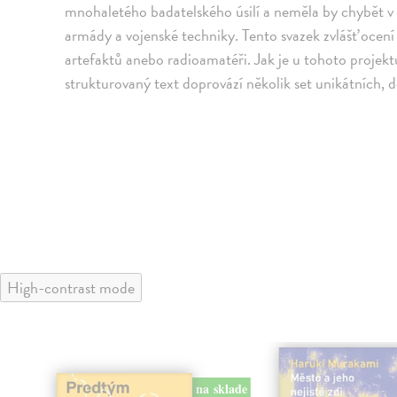
mnohaletého badatelského úsilí a neměla by chybět v 
armády a vojenské techniky. Tento svazek zvlášť ocení
artefaktů anebo radioamatéři. Jak je u tohoto projekt
strukturovaný text doprovází několik set unikátních, 
High-contrast mode
na sklade