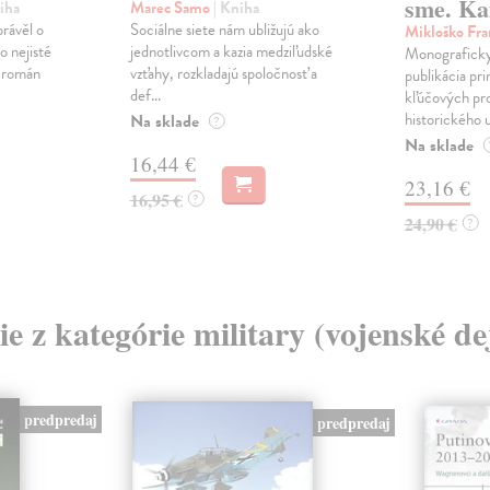
sme. Ka
iha
Marec Samo
| Kniha
právěl o
Sociálne siete nám ubližujú ako
Mikloško Fra
o nejisté
jednotlivcom a kazia medziľudské
Monograficky
ý román
vzťahy, rozkladajú spoločnosť a
publikácia pri
def...
kľúčových pr
historického u
Na sklade
?
Na sklade
16,44 €
23,16 €
16,95 €
?
24,90 €
?
ie z kategórie military (vojenské de
predpredaj
predpredaj