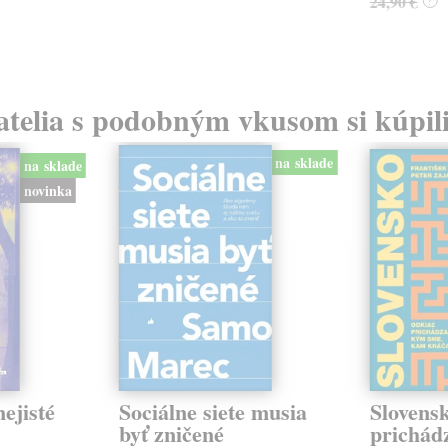
24,90 €
?
atelia s podobným vkusom si kúpili
na sklade
na sklade
novinka
ejisté
Sociálne siete musia
Slovens
byť zničené
prichád