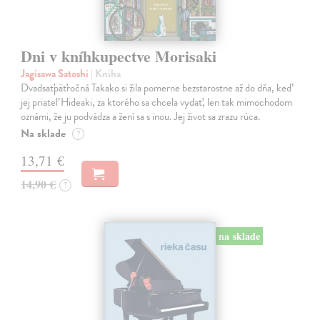
Dni v kníhkupectve Morisaki
Jagisawa Satoshi
| Kniha
Dvadsaťpäťročná Takako si žila pomerne bezstarostne až do dňa, keď
jej priateľ Hideaki, za ktorého sa chcela vydať, len tak mimochodom
oznámi, že ju podvádza a žení sa s inou. Jej život sa zrazu rúca.
Na sklade
?
13,71 €
14,90 €
?
na sklade