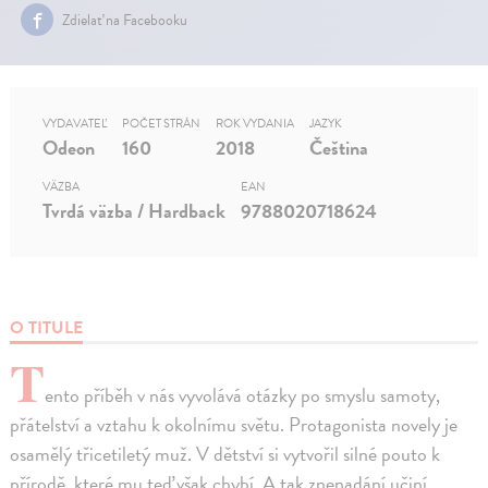
Zdielať na Facebooku
VYDAVATEĽ
POČET STRÁN
ROK VYDANIA
JAZYK
Odeon
160
2018
Čeština
VÄZBA
EAN
Tvrdá väzba / Hardback
9788020718624
O TITULE
T
ento příběh v nás vyvolává otázky po smyslu samoty,
přátelství a vztahu k okolnímu světu. Protagonista novely je
osamělý třicetiletý muž. V dětství si vytvořil silné pouto k
přírodě, které mu teď však chybí. A tak znenadání učiní