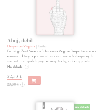
Ahoj, debil
Despentes Virginie
| Kniha
Po trilógii Život Vernona Subutexa sa Virginie Despentes vracia s
románom, ktorý pripomína ultrasúčasnú verziu Nebezpečných
známostí. Ide o príbeh plný hnevu aj útechy, vzdoru aj prijatia.
Na sklade
?
22,33 €
23,50 €
?
na sklade