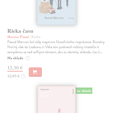
Rieka času
Mercier Pascal
| Kniha
Pascal Mercier bol vždy majstrom filozofického rozprávania. Romány
Nočný vlak do Lisabonu či Váha slov podnietili milióny čitateľov k
zamysleniu sa nad veľkými témami, ako sú identita, sloboda, čas či…
Na sklade
?
12,30 €
12,95 €
?
na sklade