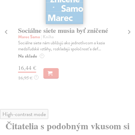
Sociálne siete musia byť zničené
S
K
Marec Samo
| Kniha
Sociálne siete nám ubližujú ako jednotlivcom a kazia
Mik
medziľudské vzťahy, rozkladajú spoločnosť a def...
Mon
o k
Na sklade
?
Na
16,44 €
23
16,95 €
?
24
High-contrast mode
Čitatelia s podobným vkusom si