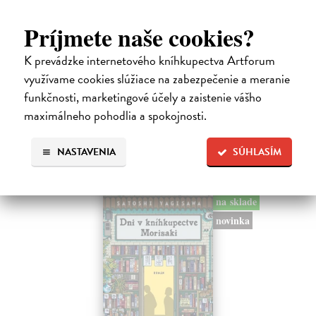
Město a jeho nejisté zdi
Príjmete naše cookies?
Murakami Haruki
| Kniha
Ty jsi to byla, kdo mi vyprávěl o tom městě. Město a jeho nejisté zdi –
dlouho očekávaný román Harukiho Murakamiho volně navazuje na
K prevádzke internetového kníhkupectva Artforum
autorovu starší novelu z roku 1980 a tematicky se prolíná s jeho
využívame cookies slúžiace na zabezpečenie a meranie
kultovním…
funkčnosti, marketingové účely a zaistenie vášho
Na sklade
?
maximálneho pohodlia a spokojnosti.
30,22 €
32,85 €
NASTAVENIA
SÚHLASÍM
?
na sklade
novinka