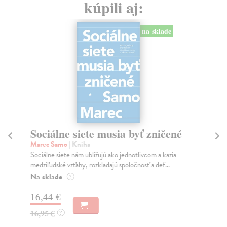
kúpili aj:
na sklade
Sociálne siete musia byť zničené
S
K
Marec Samo
| Kniha
Sociálne siete nám ubližujú ako jednotlivcom a kazia
Mik
medziľudské vzťahy, rozkladajú spoločnosť a def...
Mon
o k
Na sklade
?
Na
16,44 €
23
16,95 €
?
24