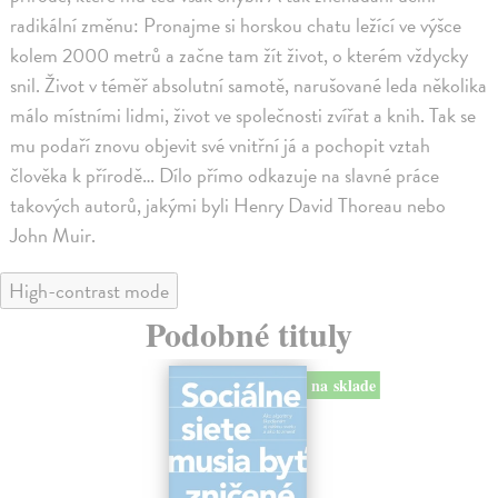
radikální změnu: Pronajme si horskou chatu ležící ve výšce
kolem 2000 metrů a začne tam žít život, o kterém vždycky
snil. Život v téměř absolutní samotě, narušované leda několika
málo místními lidmi, život ve společnosti zvířat a knih. Tak se
mu podaří znovu objevit své vnitřní já a pochopit vztah
člověka k přírodě… Dílo přímo odkazuje na slavné práce
takových autorů, jakými byli Henry David Thoreau nebo
John Muir.
High-contrast mode
Podobné tituly
na sklade