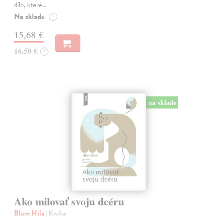
dílo, které…
Na sklade
?
15,68 €
16,50 €
?
na sklade
Ako milovať svoju dcéru
Blum Hila
| Kniha