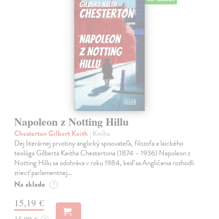
Napoleon z Notting Hillu
Chesterton Gilbert Keith
| Kniha
Dej literárnej prvotiny anglický spisovateľa, filozofa a laického
teológa Gilberta Keitha Chestertona (1874 – 1936) Napoleon z
Notting Hillu sa odohráva v roku 1984, keď sa Angličania rozhodli
zriecť parlamentnej…
Na sklade
?
15,19 €
15,99 €