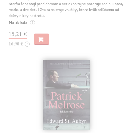
Staršia žena stojí pred domom a cez okno tajne pozoruje rodinu: otca,
matku a dve deti. Díva sa na svoje vnučky, ktoré kvôli odlúčeniu od
dcéry nikdy nestretla.
Na sklade
?
15,21 €
16,90 €
?