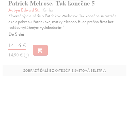
Patrick Melrose. Tak konečne 5
Aubyn Edward St.
| Kniha
Záverečný diel série o Patrickovi Melrosovi Tak konečne sa roztáča
okolo pohrebu Patrickovej matky Eleanor. Bude preňho život bez
rodičov vytúženým vyslobodením?
Do 5 dní
14,16 €
14,90 €
?
ZOBRAZIŤ ĎALŠIE Z KATEGÓRIE SVETOVÁ BELETRIA