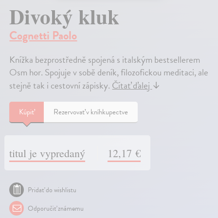
Divoký kluk
Cognetti Paolo
Knížka bezprostředně spojená s italským bestsellerem
Osm hor. Spojuje v sobě deník, filozofickou meditaci, ale
stejně tak i cestovní zápisky.
Čítať ďalej
↓
Kúpiť
Rezervovať v kníhkupectve
titul je vypredaný
12,17 €
Pridať do wishlistu
Odporučiť známemu