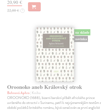
20,90 €
22,00 €
?
na sklade
novinka
Oroonoko aneb Královský otrok
Behnová Aphra
| Kniha
OROONOKO (1688), bizarní barokní příběh afrického prince
uvrženého do otroctví v Surinamu, patří k nejvýznamnějším textům z
období počátků britského románu, bývá označován za první anglické