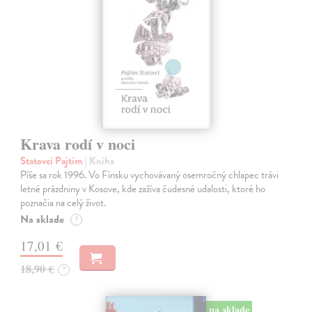
Krava rodí v noci
Statovci Pajtim
| Kniha
Píše sa rok 1996. Vo Fínsku vychovávaný osemročný chlapec trávi
letné prázdniny v Kosove, kde zažíva čudesné udalosti, ktoré ho
poznačia na celý život.
Na sklade
?
17,01 €
18,90 €
?
na sklade