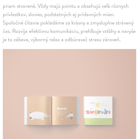
priam stvorené. Vždy majú pointu a obsahujú veľa rôznych
prívlastkov, slovies, podstatných aj prídavných mien.
Spoločné čítanie pokladáme za krásny a zmysluplne strávený
čas. Rozvíja efektívnu komunikáciu, prehlbuje vzťahy a navyše
je to zábava, výborný relax a odbúravač stresu zároveň.