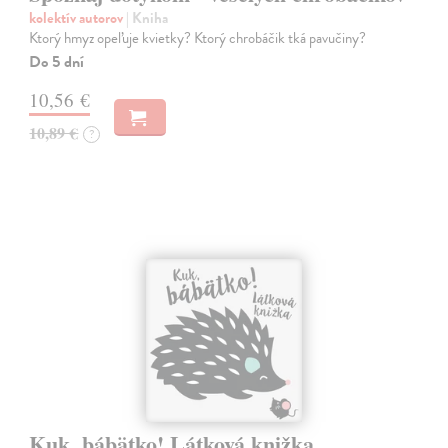
kolektív autorov
| Kniha
Ktorý hmyz opeľuje kvietky? Ktorý chrobáčik tká pavučiny?
Do 5 dní
10,56 €
10,89 €
?
Kuk, bábätko! Látková knižka