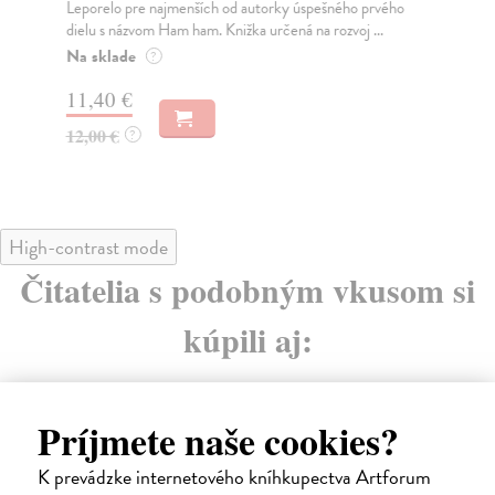
Leporelo pre najmenších od autorky úspešného prvého
Tot
dielu s názvom Ham ham. Knižka určená na rozvoj ...
do 
Na sklade
Na
?
11,40 €
15
12,00 €
16
?
High-contrast mode
Čitatelia s podobným vkusom si
kúpili aj:
Príjmete naše cookies?
K prevádzke internetového kníhkupectva Artforum