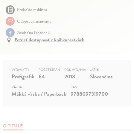
Pridať do wishlistu
Odporučiť známemu
Zdielať na Facebooku
Pozrieť dostupnosť v kníhkupectvách
VYDAVATEĽ
POČET STRÁN
ROK VYDANIA
JAZYK
Profigrafik
64
2018
Slovenčina
VÄZBA
EAN
Mäkká väzba / Paperback
9788097319700
O TITULE