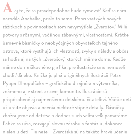
A
aj to, že sa pravdepodobne bude rýmovať. Keď sa nám
narodila Anabelka, prišlo to samo. Popri všetkých nových
zážitkoch a povinnostiach som navymýšľala „Zverošov." Milé
potvory s rôznymi, väčšinou zábavnými, vlastnosťami. Krátke
úsmevné básničky o neobyčajných obyvateľoch tajného
ostrova, ktoré vystihujú ich vlastnosti, zvyky a nálady a občas
sa hodia aj na tých „Zverošov," ktorých máme doma. Keďže
máme doma šikovného grafika, pre ilustrácie sme nemuseli
chodiť ďaleko. Knižka je plná originálnych ilustrácií Petra
Pyppa Dlhopolčeka – grafického dizajnéra a výtvarníka,
známeho aj v street artovej komunite. Ilustrácie sú
prispôsobené aj najmenšiemu detskému čitateľovi. Väčšie deti
už určite objavia a ocenia niektoré vtipné detaily. Básničky
zbožňujeme od detstva a dodnes si ich veľmi veľa pamätáme.
Ľahko sa učia, rozvíjajú slovnú zásobu a fantáziu, dokonca
nielen u detí. Tie naše – Zverošské sú na takéto hravé učenie