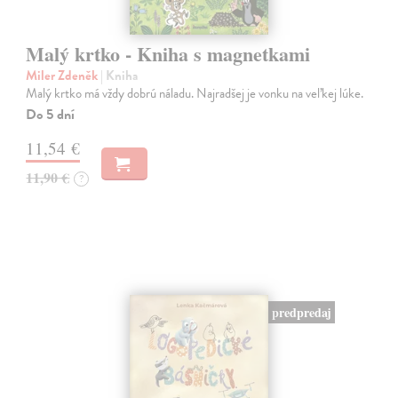
Malý krtko - Kniha s magnetkami
Miler Zdeněk
| Kniha
Malý krtko má vždy dobrú náladu. Najradšej je vonku na veľkej lúke.
Do 5 dní
11,54 €
11,90 €
?
predpredaj