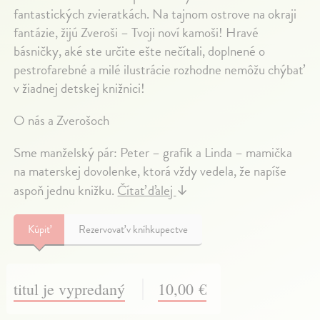
fantastických zvieratkách. Na tajnom ostrove na okraji
fantázie, žijú Zveroši – Tvoji noví kamoši! Hravé
básničky, aké ste určite ešte nečítali, doplnené o
pestrofarebné a milé ilustrácie rozhodne nemôžu chýbať
v žiadnej detskej knižnici!
O nás a Zverošoch
Sme manželský pár: Peter – grafik a Linda – mamička
na materskej dovolenke, ktorá vždy vedela, že napíše
aspoň jednu knižku.
Čítať ďalej
↓
Kúpiť
Rezervovať v kníhkupectve
titul je vypredaný
10,00 €