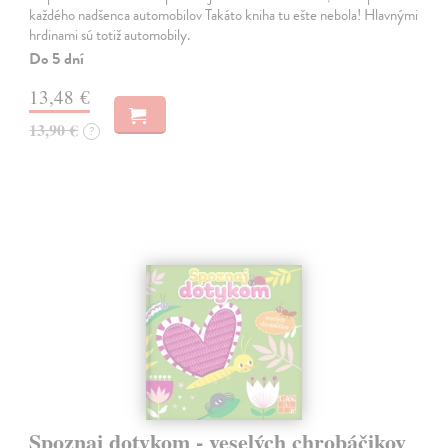
každého nadšenca automobilov Takáto kniha tu ešte nebola! Hlavnými
hrdinami sú totiž automobily.
Do 5 dní
13,48 €
13,90 €
?
Spoznaj dotykom - veselých chrobáčikov