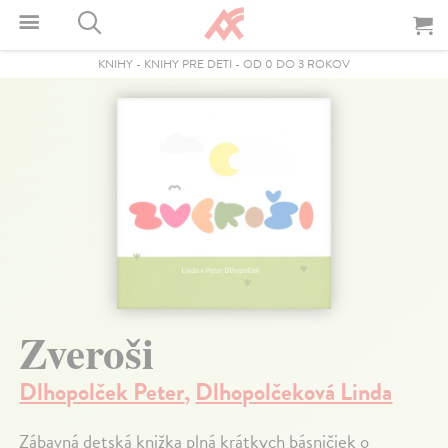
KNIHY
-
KNIHY PRE DETI
-
OD 0 DO 3 ROKOV
Zveroši
Dlhopolček Peter
,
Dlhopolčeková Linda
Zábavná detská knižka plná krátkych básničiek o