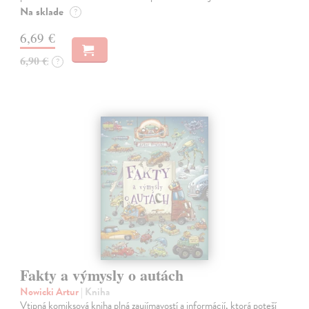
Na sklade
?
6,69 €
6,90 €
?
Fakty a výmysly o autách
Nowicki Artur
| Kniha
Vtipná komiksová kniha plná zaujímavostí a informácií, ktorá poteší