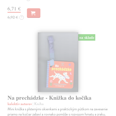
6,71 €
6,92 €
?
na sklade
Na prechádzke - Knižka do kočíka
kolektív autorov
| Kniha
Mini knižka s plstenými okienkami a praktickým pútkom na zavesenie
priamo na kočiar zabaví a rovnako pomôže s rozvojom hmatu a zraku.