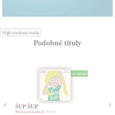
High-contrast mode
Podobné tituly
na sklade
ŠUP ŠUP
M
Mičianová Ľudmila
| Kniha
Mi