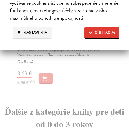
využívame cookies slúžiace na zabezpečenie a meranie
funkčnosti, marketingové účely a zaistenie vášho
maximálneho pohodlia a spokojnosti.
Opičiak Bimbo v materskej
O
NASTAVENIA
SÚHLASÍM
škole
Sto
„Do
Stoličný Peter
| Kniha
die
„Ahoj, deti! Už som sa polepšil a nebudem vystrájať.
vás
Veľa ste ma naučili.Teším sa na naše ďalšie str...
Na
Do 5 dní
8,
8,63 €
8,
8,90 €
?
Ďalšie z kategórie knihy pre deti
od 0 do 3 rokov