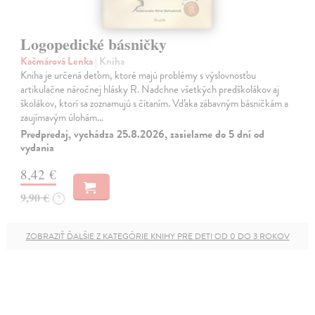
Logopedické básničky
Kačmárová Lenka
| Kniha
Kniha je určená deťom, ktoré majú problémy s výslovnosťou
artikulačne náročnej hlásky R. Nadchne všetkých predškolákov aj
školákov, ktorí sa zoznamujú s čítaním. Vďaka zábavným básničkám a
zaujímavým úlohám…
Predpredaj, vychádza 25.8.2026, zasielame do 5 dní od
vydania
8,42 €
9,90 €
?
ZOBRAZIŤ ĎALŠIE Z KATEGÓRIE KNIHY PRE DETI OD 0 DO 3 ROKOV