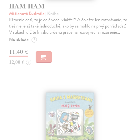
HAM HAM
Mičianová Ľudmila
| Kniha
Kŕmenie detí, to je celá veda, všakže?! A čo ešte len rozprávanie, to
tiež nie je až také jednoduché, ako by sa mohlo na prvý pohľad zdať.
V rukách držíte knižku určenú práve na rozvoj reči a rozšírenie…
Na sklade
?
11,40 €
12,00 €
?