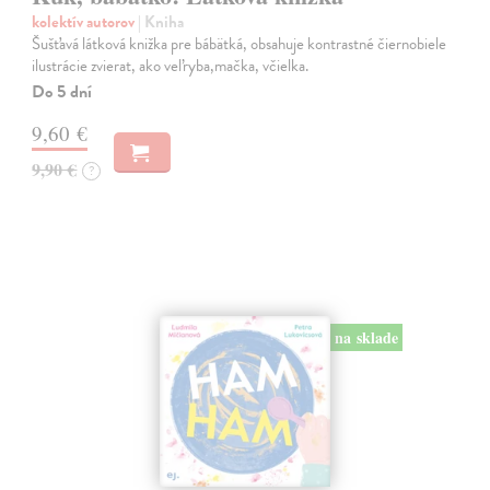
kolektív autorov
| Kniha
Šušťavá látková knižka pre bábätká, obsahuje kontrastné čiernobiele
ilustrácie zvierat, ako veľryba,mačka, včielka.
Do 5 dní
9,60 €
9,90 €
?
na sklade