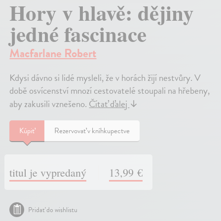
Hory v hlavě: dějiny
jedné fascinace
Macfarlane Robert
Kdysi dávno si lidé mysleli, že v horách žijí nestvůry. V
době osvícenství mnozí cestovatelé stoupali na hřebeny,
aby zakusili vznešeno.
Čítať ďalej
↓
Kúpiť
Rezervovať v kníhkupectve
titul je vypredaný
13,99 €
Pridať do wishlistu