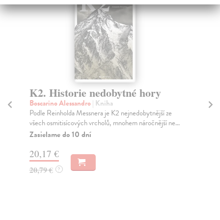
K2. Historie nedobytné hory
H
z
Boscarino Alessandro
| Kniha
Podle Reinholda Messnera je K2 nejnedobytnější ze
Pal
všech osmitisícových vrcholů, mnohem náročnější ne...
Sou
hor
Zasielame do 10 dní
zim.
20,17 €
Do
dní
20,79 €
?
gar
15
15