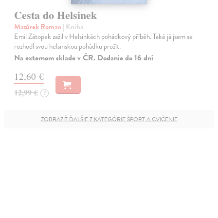
Cesta do Helsinek
Mazůrek Roman
| Kniha
Emil Zátopek zažil v Helsinkách pohádkový příběh. Také já jsem se
rozhodl svou helsinskou pohádku prožít.
Na externom sklade v ČR. Dodanie do 16 dní
12,60 €
12,99 €
?
ZOBRAZIŤ ĎALŠIE Z KATEGÓRIE ŠPORT A CVIČENIE