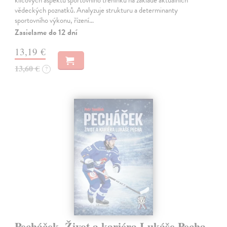
klíčových aspektů sportovního tréninku na základě aktuálních
vědeckých poznatků. Analyzuje strukturu a determinanty
sportovního výkonu, řízení…
Zasielame do 12 dní
13,19 €
13,60 €
?
Pecháček. Život a kariéra Lukáše Pecha