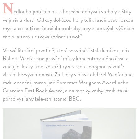
N
edlouho poté alpinisté horečně dobývali vrcholy a štíty
ve jménu vlasti. Odkdy dokážou hory tolik fascinovat lidskou
mysl a co nutí nesčetné dobrodruhy, aby v horských výšinách
znovu a znovu riskovali zdraví i život?
Ve své literární prvotině, která se vzápětí stala klasikou, nás
Robert Macfarlane provádí místy koncentrovaného času a
zničující krásy, kde lze zažít ryzí strach i opojnou závrať z
vlastní bezvýznamnosti. Za Hory v hlavě obdržel Macfarlane
řadu ocenění, mimo jiné Somerset Maugham Award nebo
Guardian First Book Award, a na motivy knihy vznikl také
pořad vysílaný televizní stanicí BBC.