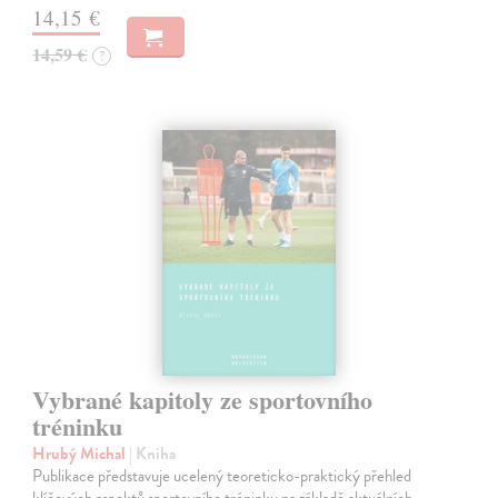
14,15 €
14,59 €
?
Vybrané kapitoly ze sportovního
tréninku
Hrubý Michal
| Kniha
Publikace představuje ucelený teoreticko-praktický přehled