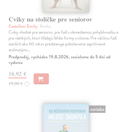
Cviky na stoličke pre seniorov
Castellani Emily
| Kniha
Cviky vhodné pre seniorov, pre ľudí s obmedzenou pohyblivosťou a
pre všetkých, ktorí hľadajú ľahšie formy cvičenia. Pre väčšinu ľudí
starších ako 60 rokov predstavuje pobolievanie zapríčinené
stuhnutými…
Predpredaj, vychádza 19.8.2026, zasielame do 5 dní od
vydania
16,92 €
19,90 €
?
novinka