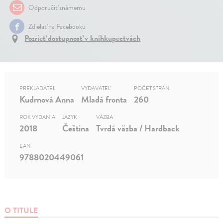
Odporučiť známemu
Zdielať na Facebooku
Pozrieť dostupnosť v kníhkupectvách
PREKLADATEĽ
VYDAVATEĽ
POČET STRÁN
Kudrnová Anna
Mladá fronta
260
ROK VYDANIA
JAZYK
VÄZBA
2018
Čeština
Tvrdá väzba / Hardback
EAN
9788020449061
O TITULE