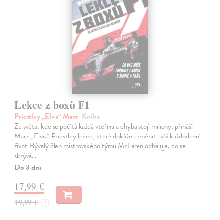
Lekce z boxů F1
Priestley „Elvis“ Marc
| Kniha
Ze světa, kde se počítá každá vteřina a chyba stojí miliony, přináší
Marc „Elvis“ Priestley lekce, které dokážou změnit i váš každodenní
život. Bývalý člen mistrovského týmu McLaren odhaluje, co se
skrývá…
Do 3 dní
17,99 €
19,99 €
?