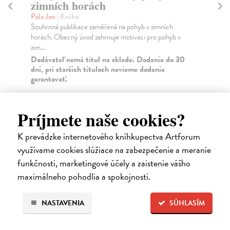
zimních horách
Šu
Jak
Pala Jan
| Kniha
Souhrnná publikace zaměřená na pohyb v zimních
Za
horách. Obecný úvod zahrnuje motivaci pro pohyb v
17
zim...
Dodávateľ nemá titul na sklade. Dodanie do 30
18
dní, pri starších tituloch nevieme dodanie
garantovať.
15,23 €
Príjmete naše cookies?
15,70 €
?
K prevádzke internetového kníhkupectva Artforum
využívame cookies slúžiace na zabezpečenie a meranie
High-contrast mode
funkčnosti, marketingové účely a zaistenie vášho
Čitatelia s podobným vkusom si
maximálneho pohodlia a spokojnosti.
kúpili aj:
NASTAVENIA
SÚHLASÍM