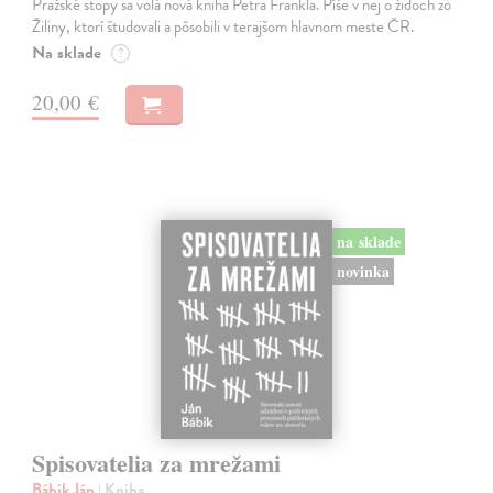
Pražské stopy sa volá nová kniha Petra Frankla. Píše v nej o židoch zo
Žiliny, ktorí študovali a pôsobili v terajšom hlavnom meste ČR.
Na sklade
?
20,00 €
na sklade
novinka
Spisovatelia za mrežami
Bábik Ján
| Kniha