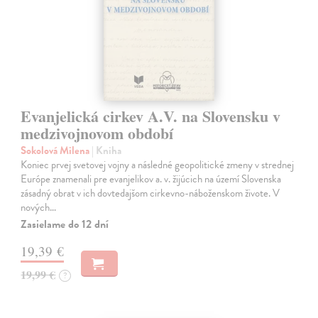
Evanjelická cirkev A.V. na Slovensku v
medzivojnovom období
Sokolová Milena
| Kniha
Koniec prvej svetovej vojny a následné geopolitické zmeny v strednej
Európe znamenali pre evanjelikov a. v. žijúcich na území Slovenska
zásadný obrat v ich dovtedajšom cirkevno-náboženskom živote. V
nových…
Zasielame do 12 dní
19,39 €
19,99 €
?