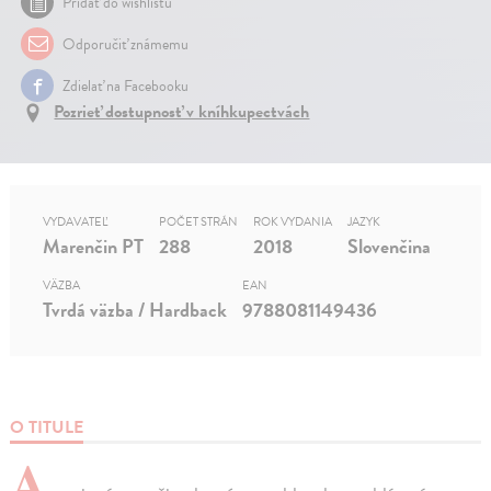
Pridať do wishlistu
Odporučiť známemu
Zdielať na Facebooku
Pozrieť dostupnosť v kníhkupectvách
VYDAVATEĽ
POČET STRÁN
ROK VYDANIA
JAZYK
Marenčin PT
288
2018
Slovenčina
VÄZBA
EAN
Tvrdá väzba / Hardback
9788081149436
O TITULE
A