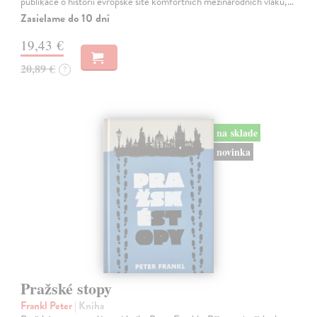
publikace o historii evropské sítě komfortních mezinárodních vlaků,…
Zasielame do 10 dní
19,43 €
20,89 €
?
na sklade
novinka
Pražské stopy
Frankl Peter
| Kniha