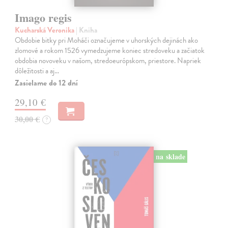
Imago regis
Kucharská Veronika
| Kniha
Obdobie bitky pri Moháči označujeme v uhorských dejinách ako
zlomové a rokom 1526 vymedzujeme koniec stredoveku a začiatok
obdobia novoveku v našom, stredoeurópskom, priestore. Napriek
dôležitosti a aj…
Zasielame do 12 dní
29,10 €
30,00 €
?
na sklade