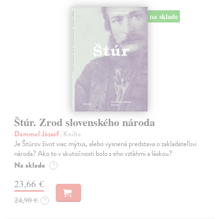
na sklade
Štúr. Zrod slovenského národa
Demmel József
| Kniha
Je Štúrov život viac mýtus, alebo vysnená predstava o zakladateľovi
národa? Ako to v skutočnosti bolo s eho vzťahmi a láskou?
Na sklade
?
23,66 €
24,90 €
?