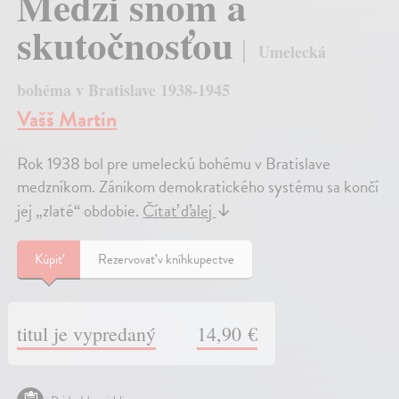
Medzi snom a
skutočnosťou
Umelecká
bohéma v Bratislave 1938-1945
Vašš Martin
Rok 1938 bol pre umeleckú bohému v Bratislave
medzníkom. Zánikom demokratického systému sa končí
jej „zlaté“ obdobie.
Čítať ďalej
↓
Kúpiť
Rezervovať v kníhkupectve
titul je vypredaný
14,90 €