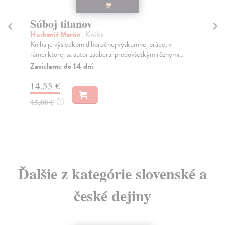
Súboj titanov
M
Hurbanič Martin
| Kniha
Ši
Kniha je výsledkom dlhoročnej výskumnej práce, v
Mar
rámci ktorej sa autor zaoberal predovšetkým rôznymi...
mys
Zasielame do 14 dní
Na
14,55 €
11
15,00 €
11
?
Ďalšie z kategórie slovenské a
české dejiny