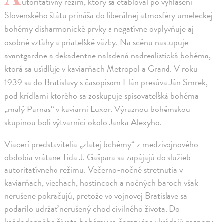
utoritatívny režim, ktorý sa etabloval po vyhlásení
Slovenského štátu prináša do liberálnej atmosféry umeleckej
bohémy disharmonické prvky a negatívne ovplyvňuje aj
osobné vzťahy a priateľské väzby. Na scénu nastupuje
avantgardne a dekadentne naladená nadrealistická bohéma,
ktorá sa usídľuje v kaviarňach Metropol a Grand. V roku
1939 sa do Bratislavy s časopisom Elán presúva Ján Smrek,
pod krídlami ktorého sa zoskupuje spisovateľská bohéma
„malý Parnas“ v kaviarni Luxor. Výraznou bohémskou
skupinou boli výtvarníci okolo Janka Alexyho.
Viacerí predstavitelia „zlatej bohémy“ z medzivojnového
obdobia vrátane Tida J. Gašpara sa zapájajú do služieb
autoritatívneho režimu. Večerno-nočné stretnutia v
kaviarňach, viechach, hostincoch a nočných baroch však
nerušene pokračujú, pretože vo vojnovej Bratislave sa
podarilo udržať nerušený chod civilného života. Do
každodenného života bohémy sa čoraz viac vkrádajú rozpory