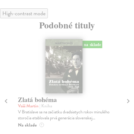
High-contrast mode
Podobné tituly
na sklade
Zlatá bohéma
S
č
Vašš Martin
| Kniha
V Bratislave sa na začiatku dvadsiatych rokov minulého
Ho
storočia etablovala prvá generácia slovenskej...
Kni
obd
Na sklade
?
des