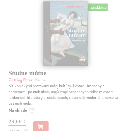
na sklade
Studne mútne
Getting Peter
| Kniha
Sú ikonickými postavami našej kultúry. Postavili im sochy a
pomenovali po nich ulice, majú svoje nespochybniteľné miesto v
lexikónoch literatúry aj učebniciach, slovenské moderné umenie sa
bez nich nedá…
Na sklade
?
23,66 €
24,90 €