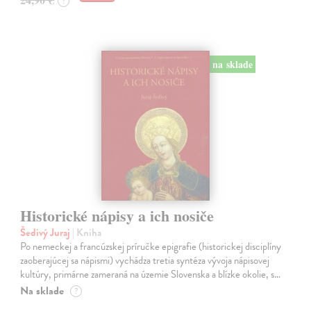
?
na sklade
Historické nápisy a ich nosiče
Šedivý Juraj
| Kniha
Po nemeckej a francúzskej príručke epigrafie (historickej disciplíny
zaoberajúcej sa nápismi) vychádza tretia syntéza vývoja nápisovej
kultúry, primárne zameraná na územie Slovenska a blízke okolie, s…
Na sklade
?