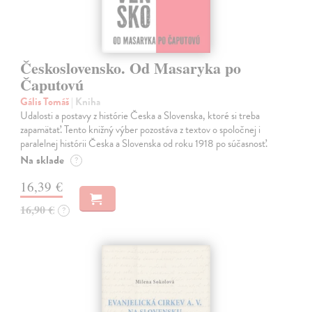
Československo. Od Masaryka po
Čaputovú
Gális Tomáš
| Kniha
Udalosti a postavy z histórie Česka a Slovenska, ktoré si treba
zapamätať. Tento knižný výber pozostáva z textov o spoločnej i
paralelnej histórii Česka a Slovenska od roku 1918 po súčasnosť.
Na sklade
?
16,39 €
16,90 €
?