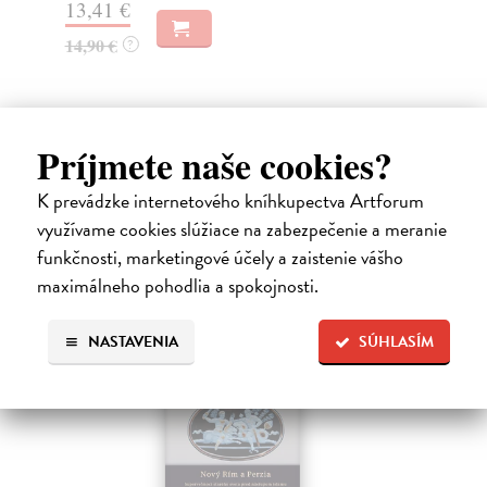
13,41 €
Na
14,90 €
?
16
17
Príjmete naše cookies?
High-contrast mode
K prevádzke internetového kníhkupectva Artforum
Čitatelia s podobným vkusom si
využívame cookies slúžiace na zabezpečenie a meranie
funkčnosti, marketingové účely a zaistenie vášho
kúpili aj:
maximálneho pohodlia a spokojnosti.
NASTAVENIA
SÚHLASÍM