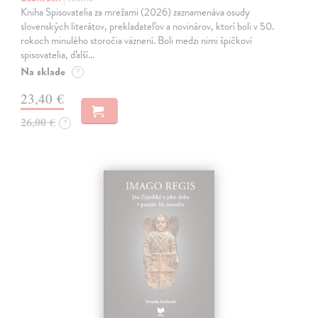
Kniha Spisovatelia za mrežami (2026) zaznamenáva osudy
slovenských literátov, prekladateľov a novinárov, ktorí boli v 50.
rokoch minulého storočia väznení. Boli medzi nimi špičkoví
spisovatelia, ďalší…
Na sklade
?
23,40 €
26,00 €
?