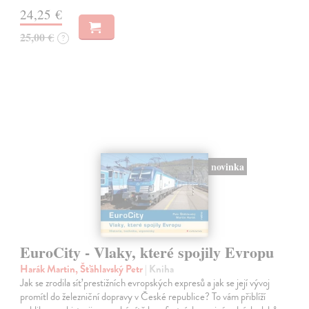
24,25 €
25,00 €
?
novinka
EuroCity - Vlaky, které spojily Evropu
Harák Martin, Šťáhlavský Petr
| Kniha
Jak se zrodila síť prestižních evropských expresů a jak se její vývoj
promítl do železniční dopravy v České republice? To vám přiblíží