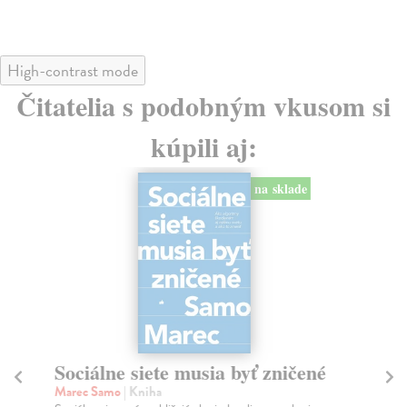
High-contrast mode
Čitatelia s podobným vkusom si
kúpili aj:
na sklade
Sociálne siete musia byť zničené
S
K
Marec Samo
| Kniha