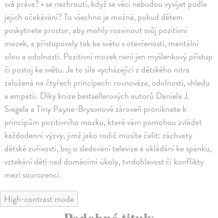
svá práva? • se nezhroutí, když se věci nebudou vyvíjet podle
jejich očekávání? To všechno je možné, pokud dětem
poskytnete prostor, aby mohly rozvinout svůj pozitivní
mozek, a přistupovaly tak ke světu s otevřeností, mentální
silou a odolností. Pozitivní mozek není jen myšlenkový přístup
či postoj ke světu. Je to síla vycházející z dětského nitra
založená na čtyřech principech: rovnováze, odolnosti, vhledu
a empatii. Díky knize bestsellerových autorů Daniela J.
Siegela a Tiny Payne-Brysonové zároveň proniknete k
principům pozitivního mozku, které vám pomohou zvládat
každodenní výzvy, jimž jako rodič musíte čelit: záchvaty
dětské zuřivosti, boj o sledování televize a ukládání ke spánku,
vztekání dětí nad domácími úkoly, tvrdohlavost či konflikty
mezi sourozenci.
High-contrast mode
Podobné tituly