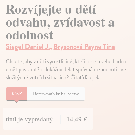
Rozvíjejte u dětí
odvahu, zvídavost a
odolnost
Siegel Daniel J.
,
Brysonová Payne Tina
Chcete, aby z dětí vyrostli lidé, kteří: • se o sebe budou
umět postarat? • dokážou dělat správná rozhodnutí i ve
složitých životních situacích?
Čítať ďalej
↓
Kúpiť
Rezervovať v kníhkupectve
titul je vypredaný
14,49 €