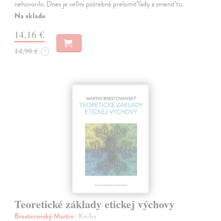
nehovorilo. Dnes je veľmi potrebné prelomiť ľady a zmeniť to.
Na sklade
14,16 €
14,90 €
?
Teoretické základy etickej výchovy
Brestovanský Martin
| Kniha