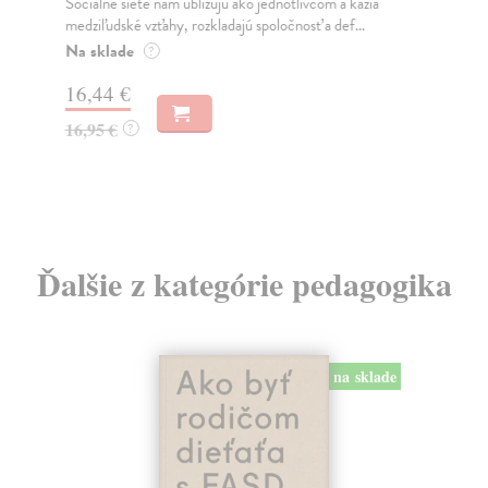
Sociálne siete nám ubližujú ako jednotlivcom a kazia
Mik
medziľudské vzťahy, rozkladajú spoločnosť a def...
Mon
o k
Na sklade
?
Na
16,44 €
23
16,95 €
?
24
Ďalšie z kategórie pedagogika
na sklade