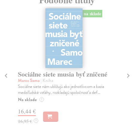
na sklade
Sociálne siete musia byť zničené
S
K
Marec Samo
| Kniha
Sociálne siete nám ubližujú ako jednotlivcom a kazia
Mik
medziľudské vzťahy, rozkladajú spoločnosť a def...
Mon
o k
Na sklade
?
Na
16,44 €
23
16,95 €
?
24