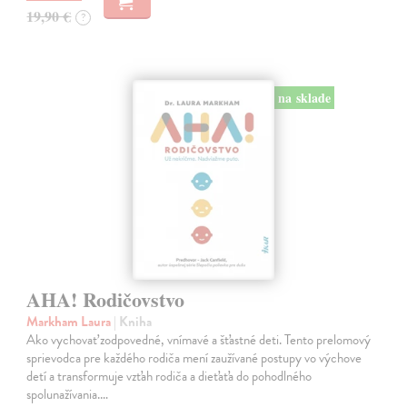
19,90 €
?
na sklade
AHA! Rodičovstvo
Markham Laura
| Kniha
Ako vychovať zodpovedné, vnímavé a šťastné deti. Tento prelomový
sprievodca pre každého rodiča mení zaužívané postupy vo výchove
detí a transformuje vzťah rodiča a dieťaťa do pohodlného
spolunažívania.…