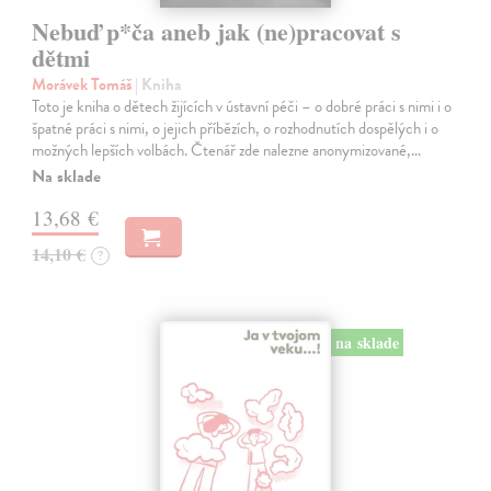
Nebuď p*ča aneb jak (ne)pracovat s
dětmi
Morávek Tomáš
| Kniha
Toto je kniha o dětech žijících v ústavní péči – o dobré práci s nimi i o
špatné práci s nimi, o jejich příbězích, o rozhodnutích dospělých i o
možných lepších volbách. Čtenář zde nalezne anonymizované,…
Na sklade
13,68 €
14,10 €
?
na sklade