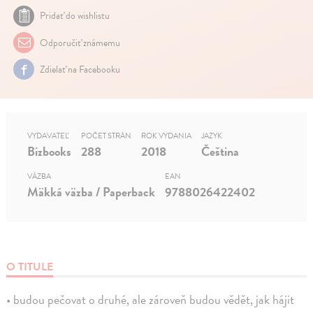
Pridať do wishlistu
Odporučiť známemu
Zdielať na Facebooku
VYDAVATEĽ
POČET STRÁN
ROK VYDANIA
JAZYK
Bizbooks
288
2018
Čeština
VÄZBA
EAN
Mäkká väzba / Paperback
9788026422402
O TITULE
• budou pečovat o druhé, ale zároveň budou vědět, jak hájit