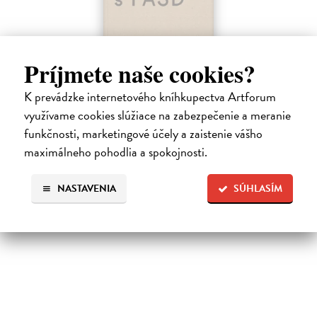
Príjmete naše cookies?
Ako byť rodičom dieťaťa s FASD
K prevádzke internetového kníhkupectva Artforum
Brown Julia, Mather Mary
| Kniha
využívame cookies slúžiace na zabezpečenie a meranie
Jedna z mála kníh o poruchách fetálneho alkoholového spektra v
slovenskom jazyku. Kniha nielen jasne a zrozumiteľne popisuje
funkčnosti, marketingové účely a zaistenie vášho
problematiku FASD, ale ponúka aj konkrétne rady pri výchove detí s
maximálneho pohodlia a spokojnosti.
touto diagnózou.…
Na sklade
NASTAVENIA
SÚHLASÍM
10,00 €