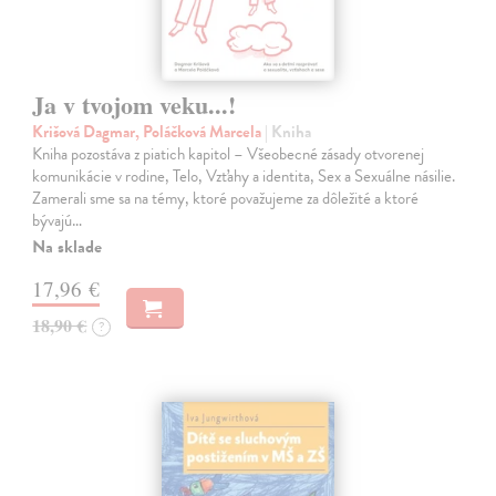
Ja v tvojom veku...!
Krišová Dagmar, Poláčková Marcela
| Kniha
Kniha pozostáva z piatich kapitol – Všeobecné zásady otvorenej
komunikácie v rodine, Telo, Vzťahy a identita, Sex a Sexuálne násilie.
Zamerali sme sa na témy, ktoré považujeme za dôležité a ktoré
bývajú…
Na sklade
17,96 €
18,90 €
?