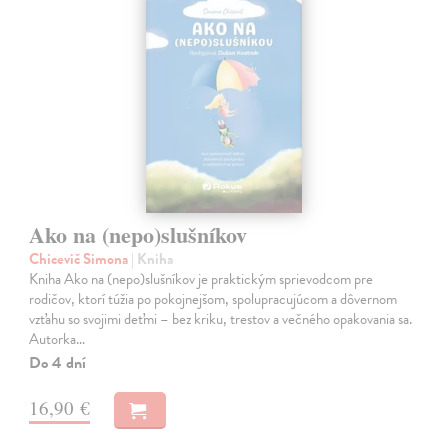
Ako na (nepo)slušníkov
Chicevič Simona
| Kniha
Kniha Ako na (nepo)slušníkov je praktickým sprievodcom pre
rodičov, ktorí túžia po pokojnejšom, spolupracujúcom a dôvernom
vzťahu so svojimi deťmi – bez kriku, trestov a večného opakovania sa.
Autorka…
Do 4 dní
16,90 €