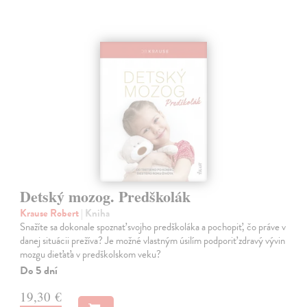
Detský mozog. Predškolák
Krause Robert
| Kniha
Snažíte sa dokonale spoznať svojho predškoláka a pochopiť, čo práve v
danej situácii prežíva? Je možné vlastným úsilím podporiť zdravý vývin
mozgu dieťaťa v predškolskom veku?
Do 5 dní
19,30 €