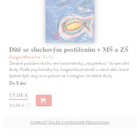
Dítě se sluchovým postižením v MŠ a ZŠ
Jungwirthová Iva
| Kniha
Závažné postižení sluchu není automaticky „vstupenkou“ do speciální
školy. Podle psycholožky Ivy Jungwirthové téměř u všech dětí, které
špatně slyší, stojí za to pokusit se o integraci do běžné školy.
Do 5 dní
15,04 €
15,50 €
?
ZOBRAZIŤ ĎALŠIE Z KATEGÓRIE PEDAGOGIKA