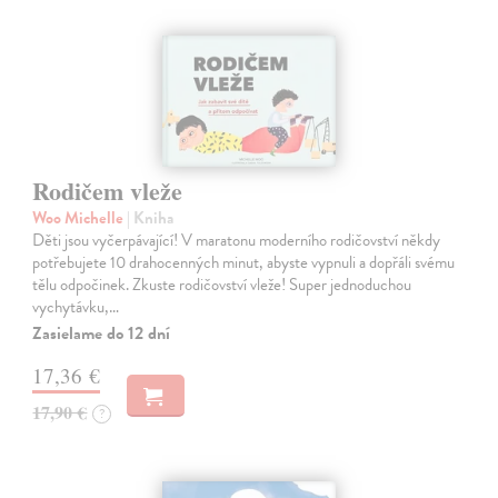
Rodičem vleže
Woo Michelle
| Kniha
Děti jsou vyčerpávající! V maratonu moderního rodičovství někdy
potřebujete 10 drahocenných minut, abyste vypnuli a dopřáli svému
tělu odpočinek. Zkuste rodičovství vleže! Super jednoduchou
vychytávku,…
Zasielame do 12 dní
17,36 €
17,90 €
?