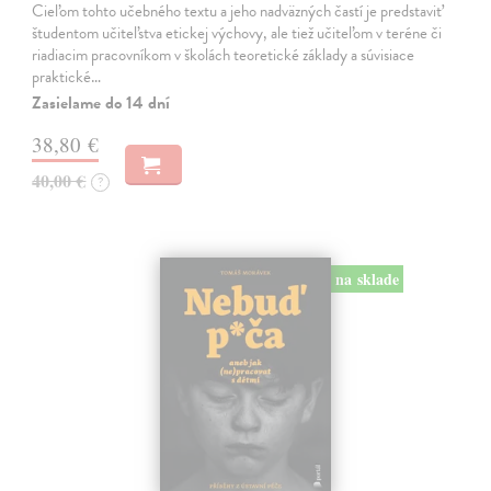
Cieľom tohto učebného textu a jeho nadväzných častí je predstaviť
študentom učiteľstva etickej výchovy, ale tiež učiteľom v teréne či
riadiacim pracovníkom v školách teoretické základy a súvisiace
praktické…
Zasielame do 14 dní
38,80 €
40,00 €
?
na sklade