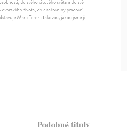
osobnosti, do svého citového světa a do své
ího dvorského života, do císařovniny pracovní
dstavuje Marii Terezii takovou, jakou jsme ji
Podobné tituly