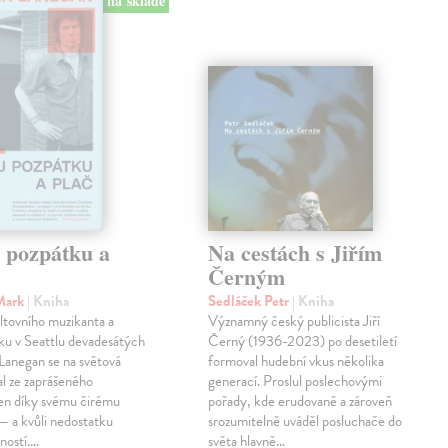
na sklade
j pozpátku a
Na cestách s Jiřím
Černým
Mark
| Kniha
Sedláček Petr
| Kniha
ltovního muzikanta a
Významný český publicista Jiří
ku v Seattlu devadesátých
Černý (1936-2023) po desetiletí
 Lanegan se na světová
formoval hudební vkus několika
al ze zaprášeného
generací. Proslul poslechovými
jen díky svému čirému
pořady, kde erudovaně a zároveň
— a kvůli nedostatku
srozumitelně uváděl posluchače do
ností.…
světa hlavně…