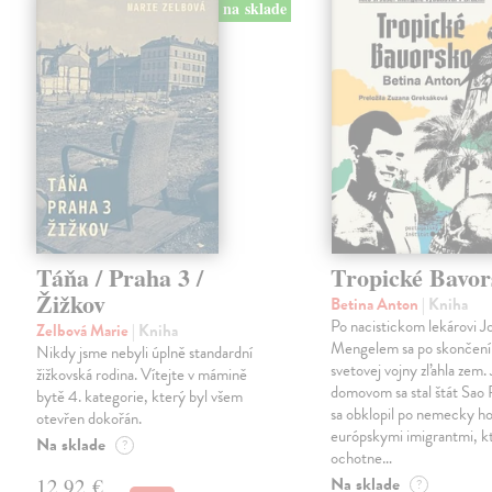
na sklade
Táňa / Praha 3 /
Tropické Bavor
Žižkov
Betina Anton
| Kniha
Po nacistickom lekárovi J
Zelbová Marie
| Kniha
Mengelem sa po skončení
Nikdy jsme nebyli úplně standardní
svetovej vojny zľahla zem.
žižkovská rodina. Vítejte v mámině
domovom sa stal štát Sao 
bytě 4. kategorie, který byl všem
sa obklopil po nemecky ho
otevřen dokořán.
európskymi imigrantmi, k
Na sklade
?
ochotne…
Na sklade
12,92 €
?