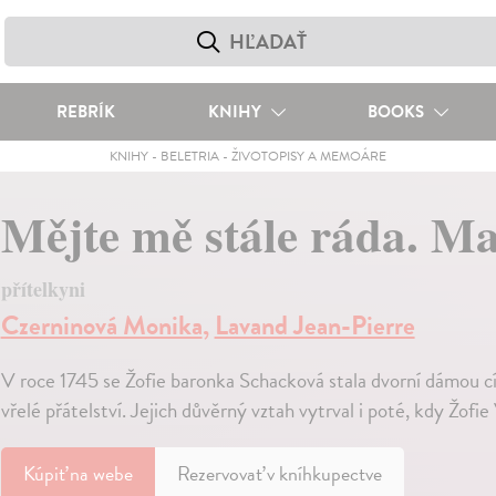
REBRÍK
KNIHY
BOOKS
KNIHY
-
BELETRIA
-
ŽIVOTOPISY A MEMOÁRE
Mějte mě stále ráda. Ma
přítelkyni
Czerninová Monika
,
Lavand Jean-Pierre
V roce 1745 se Žofie baronka Schacková stala dvorní dámou cí
vřelé přátelství. Jejich důvěrný vztah vytrval i poté, kdy Žofie
Kúpiť
na webe
Rezervovať v kníhkupectve