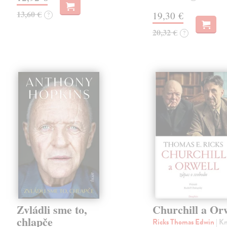
13,60 €
19,30 €
?
20,32 €
?
Zvládli sme to,
Churchill a Or
chlapče
Ricks Thomas Edwin
| K