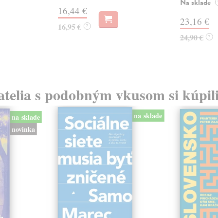
Na sklade
16,44 €
23,16 €
16,95 €
?
24,90 €
?
atelia s podobným vkusom si kúpili
na sklade
na sklade
novinka