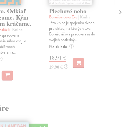
ko. Odkiaľ
Plechové nebo
Po
zame. Kým
Borušovičová Eva
| Kniha
Kun
m kráčame.
Táto kniha je spojením dvoch
Poma
projektov, na ktorých Eva
čty
ntišek
| Kniha
Borušovičová pracovala až do
naps
 spracovaná
svojich posledný...
česk
náša súbor esejí o
Na sklade
Na 
oblémoch
?
tvárania...
18,91 €
14
?
19,90 €
15,
?
áre