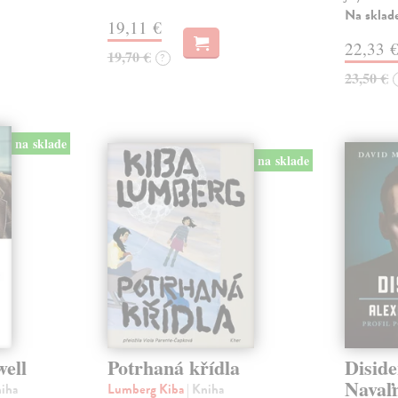
Na sklad
19,11 €
22,33 
19,70 €
?
23,50 €
na sklade
na sklade
well
Potrhaná křídla
Diside
Navaľn
niha
Lumberg Kiba
| Kniha