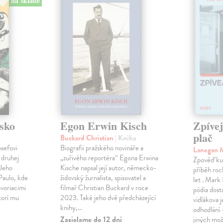
na sklade
sko
Egon Erwin Kisch
Zpíve
plač
Buckard Christian
| Kniha
osefovi
Biografii pražského novináře a
Lanegan 
 druhej
„zuřivého reportéra“ Egona Erwina
Zpověď ku
 Jeho
Kische napsal její autor, německo-
příběh roc
Paulo, kde
židovský žurnalista, spisovatel a
let . Mark
voriacimi
filmař Christian Buckard v roce
pódia dost
torí mu
2023. Také jeho dvě předcházející
vidlákova 
knihy,…
odhodlání 
Zasielame do 12 dní
jiných mož