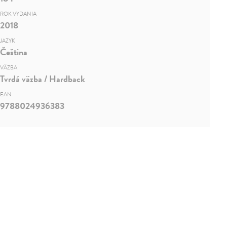
ROK VYDANIA
2018
JAZYK
Čeština
VÄZBA
Tvrdá väzba / Hardback
EAN
9788024936383