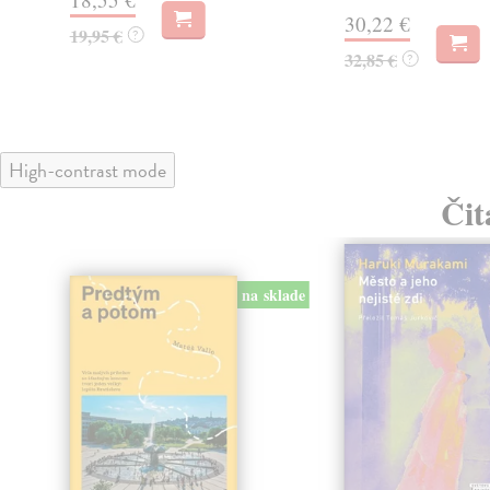
30,22 €
19,95 €
?
32,85 €
?
High-contrast mode
Čit
na sklade