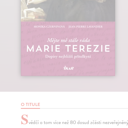
O TITULE
S
vědčí o tom více než 80 dosud zčásti nezveřejněn