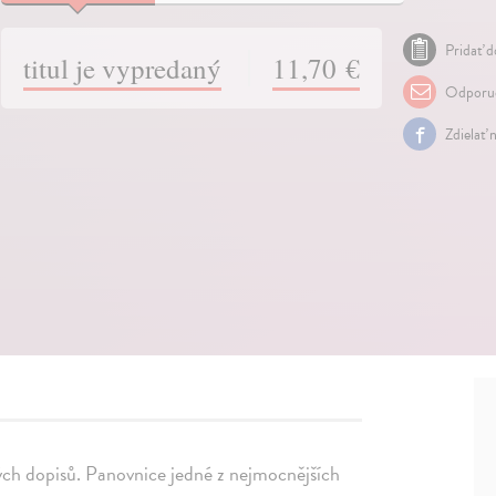
Pridať d
titul je vypredaný
11,70 €
Odporuč
Zdielať 
ých dopisů. Panovnice jedné z nejmocnějších