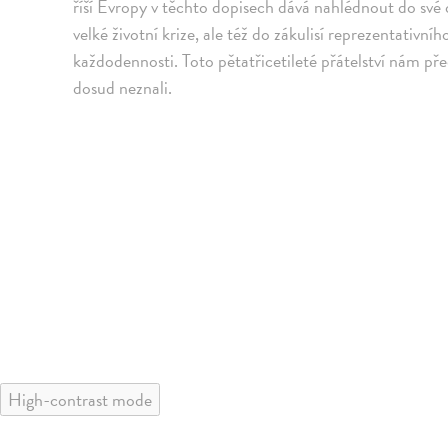
říší Evropy v těchto dopisech dává nahlédnout do své 
velké životní krize, ale též do zákulisí reprezentativn
každodennosti. Toto pětatřicetileté přátelství nám pře
dosud neznali.
High-contrast mode