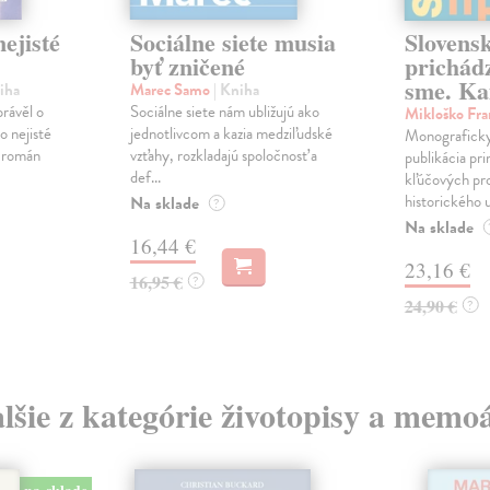
ejisté
Sociálne siete musia
Slovens
byť zničené
prichád
sme. Ka
iha
Marec Samo
| Kniha
právěl o
Sociálne siete nám ubližujú ako
Mikloško Fra
o nejisté
jednotlivcom a kazia medziľudské
Monograficky
ý román
vzťahy, rozkladajú spoločnosť a
publikácia pri
def...
kľúčových pr
historického u
Na sklade
?
Na sklade
16,44 €
23,16 €
16,95 €
?
24,90 €
?
lšie z kategórie životopisy a memo