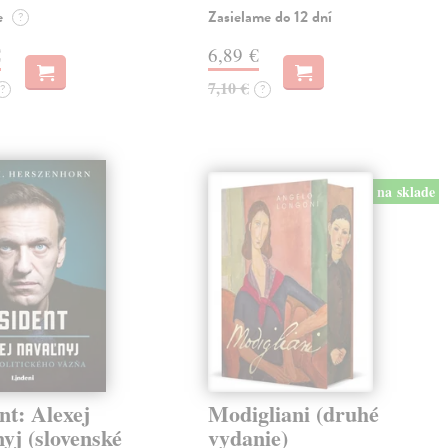
e
Zasielame do 12 dní
?
€
6,89 €
7,10 €
?
?
na sklade
nt: Alexej
Modigliani (druhé
yj (slovenské
vydanie)