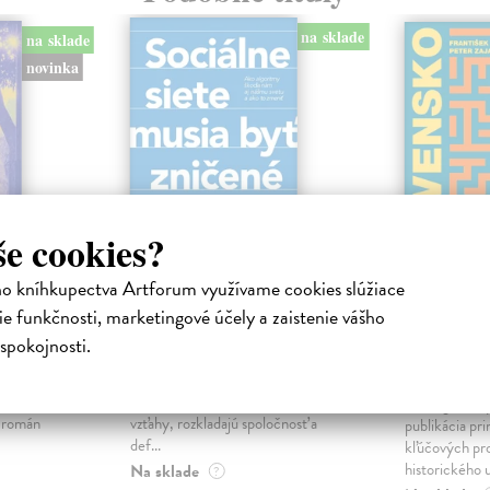
na sklade
na sklade
novinka
še cookies?
ho kníhkupectva Artforum využívame cookies slúžiace
ejisté
Sociálne siete musia
Slovens
e funkčnosti, marketingové účely a zaistenie vášho
byť zničené
prichád
spokojnosti.
sme. Ka
iha
Marec Samo
| Kniha
právěl o
Sociálne siete nám ubližujú ako
Mikloško Fra
o nejisté
jednotlivcom a kazia medziľudské
Monograficky
ý román
vzťahy, rozkladajú spoločnosť a
publikácia pri
def...
kľúčových pr
historického u
Na sklade
?