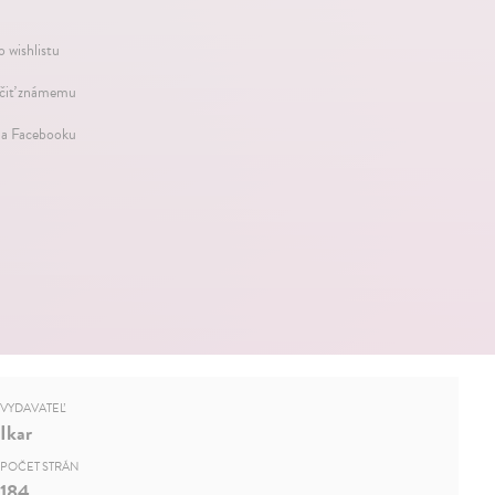
o wishlistu
iť známemu
na Facebooku
VYDAVATEĽ
Ikar
POČET STRÁN
184