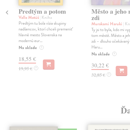
Predtým a potom
Město a jeho n
zdi
Vallo Matúš
| Kniha
Predtým tu bola vízia skupiny
Murakami Haruki
| Kn
nadšencov, ktorí chceli premeniť
Ty jsi to byla, kdo mi vy
hlavné mesto Slovenska na
tom městě. Město a jeh
modernú eur...
zdi – dlouho očekávan
Haru...
Na sklade
?
Na sklade
?
18,55 €
30,22 €
19,95 €
?
32,85 €
?
Ďa