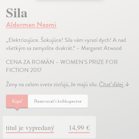
Sila
Alderman Naomi
„Elektrizujúce. Šokujúce! Sila vám vyrazí dych! A nad
všetkým sa zamyslíte dvakrát.“ – Margaret Atwood
CENA ZA ROMÁN – WOMEN'S PRIZE FOR
FICTION 2017
Ženy na celom svete zisťujú, že majú silu.
Čítať ďalej
↓
Kúpiť
Rezervovať v kníhkupectve
titul je vypredaný
14,99 €