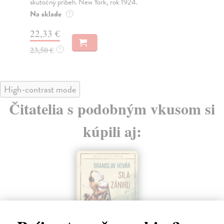
skutočný príbeh. New York, rok 1924.
jed
Na sklade
Na
?
22,33 €
13
23,50 €
14
?
High-contrast mode
Čitatelia s podobným vkusom si
kúpili aj: