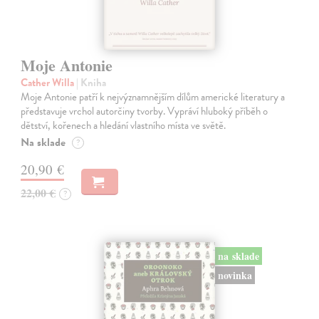
Moje Antonie
Cather Willa
| Kniha
Moje Antonie patří k nejvýznamnějším dílům americké literatury a
představuje vrchol autorčiny tvorby. Vypráví hluboký příběh o
dětství, kořenech a hledání vlastního místa ve světě.
Na sklade
?
20,90 €
22,00 €
?
na sklade
novinka