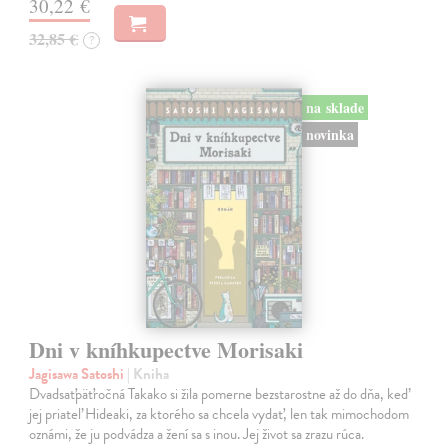
30,22 €
32,85 €
?
na sklade
novinka
Dni v kníhkupectve Morisaki
Jagisawa Satoshi
| Kniha
Dvadsaťpäťročná Takako si žila pomerne bezstarostne až do dňa, keď
jej priateľ Hideaki, za ktorého sa chcela vydať, len tak mimochodom
oznámi, že ju podvádza a žení sa s inou. Jej život sa zrazu rúca.