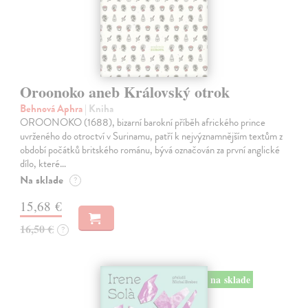
Oroonoko aneb Královský otrok
Behnová Aphra
| Kniha
OROONOKO (1688), bizarní barokní příběh afrického prince
uvrženého do otroctví v Surinamu, patří k nejvýznamnějším textům z
období počátků britského románu, bývá označován za první anglické
dílo, které…
Na sklade
?
15,68 €
16,50 €
?
na sklade