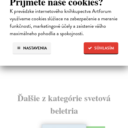
Príjmete naše cookies?
K prevádzke internetového kníhkupectva Artforum
Sila zániku
M
využívame cookies slúžiace na zabezpečenie a meranie
Kovár Branislav
| Kniha
Zb
funkčnosti, marketingové účely a zaistenie vášho
Súčasné krízy sú podobné tým minulým. Ľudstvo
Mag
maximálneho pohodlia a spokojnosti.
aj v minulosti bojovalo s problémami a ohrozovali ho k...
tej
Do 4 dní
Do
NASTAVENIA
SÚHLASÍM
13,25 €
5,
13,95 €
6,
?
Ďalšie z kategórie svetová
beletria