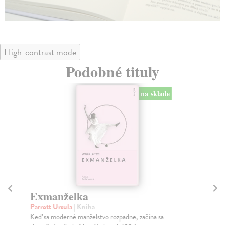
High-contrast mode
Podobné tituly
na sklade
Exmanželka
T
Parrott Ursula
| Kniha
Cu
Keď sa moderné manželstvo rozpadne, začína sa
Dru