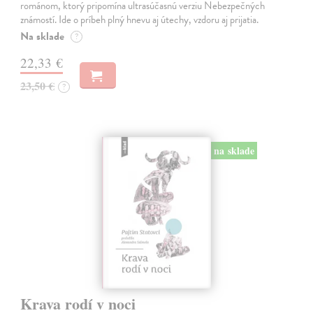
románom, ktorý pripomína ultrasúčasnú verziu Nebezpečných
známostí. Ide o príbeh plný hnevu aj útechy, vzdoru aj prijatia.
Na sklade
?
22,33 €
23,50 €
?
na sklade
Krava rodí v noci