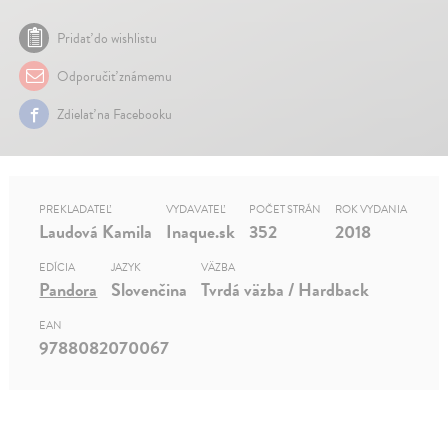
Pridať do wishlistu
Odporučiť známemu
Zdielať na Facebooku
PREKLADATEĽ
VYDAVATEĽ
POČET STRÁN
ROK VYDANIA
Laudová Kamila
Inaque.sk
352
2018
EDÍCIA
JAZYK
VÄZBA
Pandora
Slovenčina
Tvrdá väzba / Hardback
EAN
9788082070067