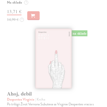
Na sklade
?
13,71 €
14,90 €
?
na sklade
Ahoj, debil
Despentes Virginie
| Kniha
Po trilógii Život Vernona Subutexa sa Virginie Despentes vracia s