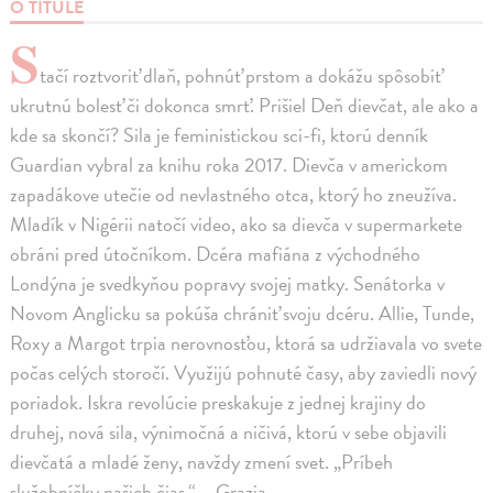
O TITULE
S
tačí roztvoriť dlaň, pohnúť prstom a dokážu spôsobiť
ukrutnú bolesť či dokonca smrť. Prišiel Deň dievčat, ale ako a
kde sa skončí? Sila je feministickou sci-fi, ktorú denník
Guardian vybral za knihu roka 2017. Dievča v americkom
zapadákove utečie od nevlastného otca, ktorý ho zneužíva.
Mladík v Nigérii natočí video, ako sa dievča v supermarkete
obráni pred útočníkom. Dcéra mafiána z východného
Londýna je svedkyňou popravy svojej matky. Senátorka v
Novom Anglicku sa pokúša chrániť svoju dcéru. Allie, Tunde,
Roxy a Margot trpia nerovnosťou, ktorá sa udržiavala vo svete
počas celých storočí. Využijú pohnuté časy, aby zaviedli nový
poriadok. Iskra revolúcie preskakuje z jednej krajiny do
druhej, nová sila, výnimočná a ničivá, ktorú v sebe objavili
dievčatá a mladé ženy, navždy zmení svet. „Príbeh
služobníčky našich čias.“ – Grazia