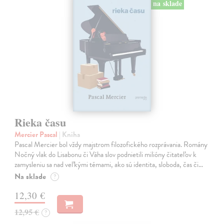
na sklade
Rieka času
Mercier Pascal
| Kniha
Pascal Mercier bol vždy majstrom filozofického rozprávania. Romány
Nočný vlak do Lisabonu či Váha slov podnietili milióny čitateľov k
zamysleniu sa nad veľkými témami, ako sú identita, sloboda, čas či…
Na sklade
?
12,30 €
12,95 €
?