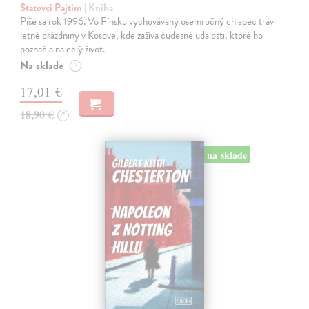
Statovci Pajtim
| Kniha
Píše sa rok 1996. Vo Fínsku vychovávaný osemročný chlapec trávi
letné prázdniny v Kosove, kde zažíva čudesné udalosti, ktoré ho
poznačia na celý život.
Na sklade
?
17,01 €
18,90 €
?
na sklade