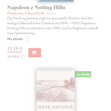
Napoleon z Notting Hillu
Chesterton Gilbert Keith
| Kniha
Dej literárnej prvotiny anglický spisovateľa, filozofa a laického
teológa Gilberta Keitha Chestertona (1874 – 1936) Napoleon z
Notting Hillu sa odohráva v roku 1984, keď sa Angličania rozhodli
zriecť parlamentnej…
Na sklade
?
15,19 €
15,99 €
?
na sklade