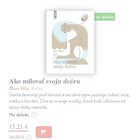
na sklade
Ako milovať svoju dcéru
Blum Hila
| Kniha
Staršia žena stojí pred domom a cez okno tajne pozoruje rodinu: otca,
matku a dve deti. Díva sa na svoje vnučky, ktoré kvôli odlúčeniu od
dcéry nikdy nestretla.
Na sklade
?
15,21 €
16,90 €
?