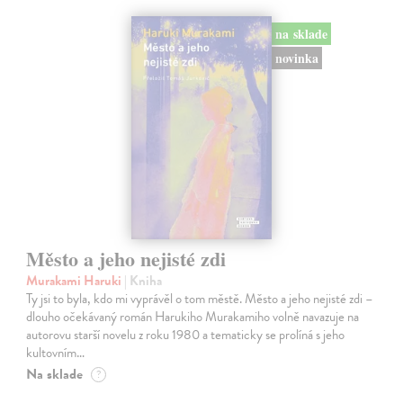
na sklade
novinka
Město a jeho nejisté zdi
Murakami Haruki
| Kniha
Ty jsi to byla, kdo mi vyprávěl o tom městě. Město a jeho nejisté zdi –
dlouho očekávaný román Harukiho Murakamiho volně navazuje na
autorovu starší novelu z roku 1980 a tematicky se prolíná s jeho
kultovním…
Na sklade
?