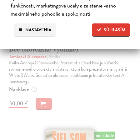
funkčnosti, marketingové účely a zaistenie vášho
maximálneho pohodlia a spokojnosti.
NASTAVENIA
SÚHLASÍM
Andrej Dúbravský. Protest of a Dead
Bee (slovenské vydanie)
Tamásová Alexandra
| Kniha
Kniha Andreja Dúbravského Protest of a Dead Bee je súčasťou
rovnomenného projektu a výstavy, ktorá bola prezentovaná v galérii
White&Weiss. Súčasťou obrazovej publikácie je kurátorský text A.
Tamásovej…
Na sklade
?
30,00 €
na sklade