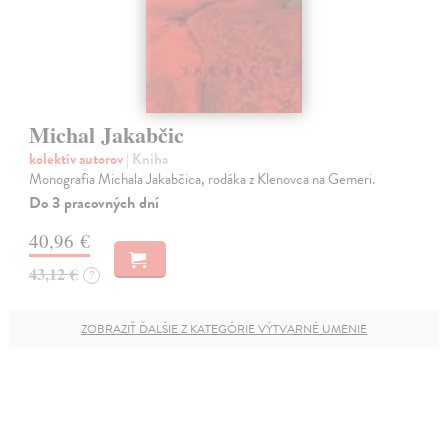
Michal Jakabčic
kolektív autorov
| Kniha
Monografia Michala Jakabčica, rodáka z Klenovca na Gemeri.
Do 3 pracovných dní
40,96 €
43,12 €
?
ZOBRAZIŤ ĎALŠIE Z KATEGÓRIE VÝTVARNÉ UMENIE