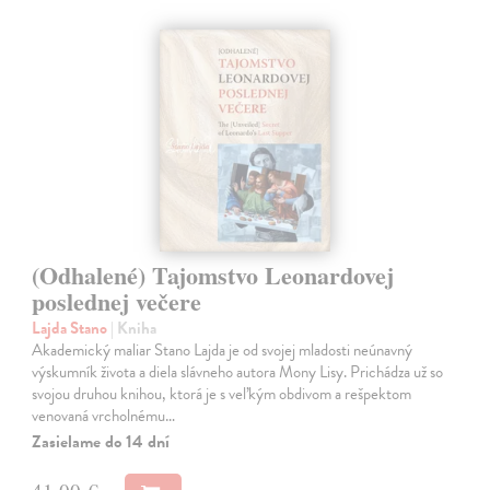
(Odhalené) Tajomstvo Leonardovej
poslednej večere
Lajda Stano
| Kniha
Akademický maliar Stano Lajda je od svojej mladosti neúnavný
výskumník života a diela slávneho autora Mony Lisy. Prichádza už so
svojou druhou knihou, ktorá je s veľkým obdivom a rešpektom
venovaná vrcholnému…
Zasielame do 14 dní