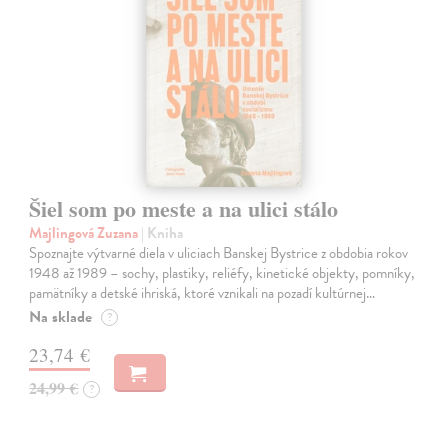
Šiel som po meste a na ulici stálo
Majlingová Zuzana
| Kniha
Spoznajte výtvarné diela v uliciach Banskej Bystrice z obdobia rokov
1948 až 1989 – sochy, plastiky, reliéfy, kinetické objekty, pomníky,
pamätníky a detské ihriská, ktoré vznikali na pozadí kultúrnej…
Na sklade
?
23,74 €
24,99 €
?