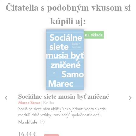
Čitatelia s podobným vkusom si
kúpili aj:
na sklade
Sociálne siete musia byť zničené
S
K
Marec Samo
| Kniha
Sociálne siete nám ubližujú ako jednotlivcom a kazia
Mik
medziľudské vzťahy, rozkladajú spoločnosť a def...
Mon
o k
Na sklade
?
Na
16,44 €