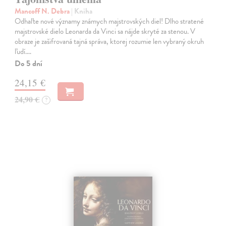
Mancoff N. Debra
| Kniha
Odhaľte nové významy známych majstrovských diel! Dlho stratené
majstrovské dielo Leonarda da Vinci sa nájde skryté za stenou. V
obraze je zašifrovaná tajná správa, ktorej rozumie len vybraný okruh
ľudí.…
Do 5 dní
24,15 €
24,90 €
?