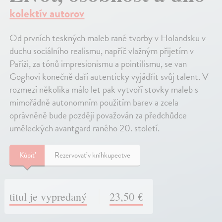
kolektív autorov
Od prvních teskných maleb rané tvorby v Holandsku v
duchu sociálního realismu, napříč vlažným přijetím v
Paříži, za tónů impresionismu a pointilismu, se van
Goghovi konečně daří autenticky vyjádřit svůj talent. V
rozmezí několika málo let pak vytvoří stovky maleb s
mimořádně autonomním použitím barev a zcela
oprávněně bude později považován za předchůdce
uměleckých avantgard raného 20. století.
Kúpiť
Rezervovať v kníhkupectve
titul je vypredaný
23,50 €