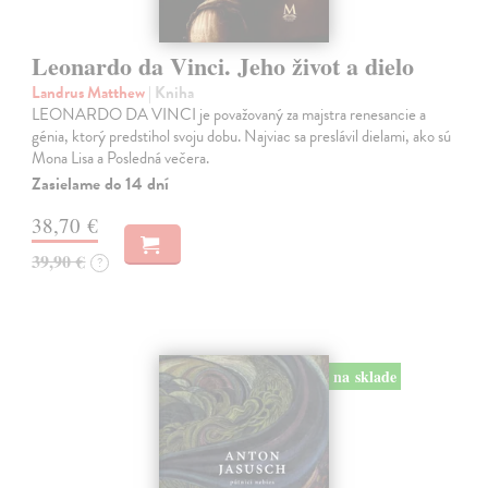
Leonardo da Vinci. Jeho život a dielo
Landrus Matthew
| Kniha
LEONARDO DA VINCI je považovaný za majstra renesancie a
génia, ktorý predstihol svoju dobu. Najviac sa preslávil dielami, ako sú
Mona Lisa a Posledná večera.
Zasielame do 14 dní
38,70 €
39,90 €
?
na sklade