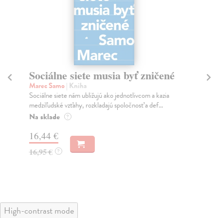
Sociálne siete musia byť zničené
S
K
Marec Samo
| Kniha
Sociálne siete nám ubližujú ako jednotlivcom a kazia
Mik
medziľudské vzťahy, rozkladajú spoločnosť a def...
Mon
o k
Na sklade
?
Na
16,44 €
23
16,95 €
?
24
High-contrast mode