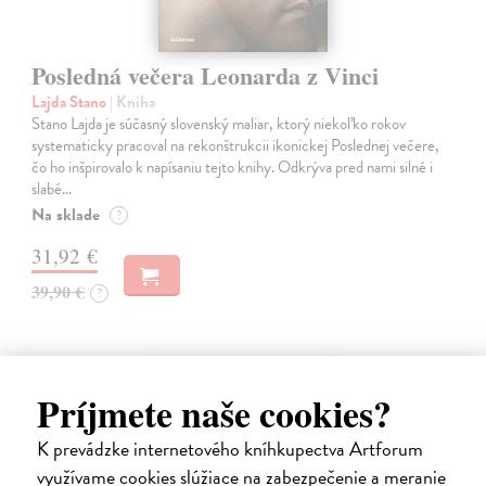
Posledná večera Leonarda z Vinci
Lajda Stano
| Kniha
Stano Lajda je súčasný slovenský maliar, ktorý niekoľko rokov
systematicky pracoval na rekonštrukcii ikonickej Poslednej večere,
čo ho inšpirovalo k napísaniu tejto knihy. Odkrýva pred nami silné i
slabé…
Na sklade
?
31,92 €
39,90 €
?
na sklade
Príjmete naše cookies?
K prevádzke internetového kníhkupectva Artforum
využívame cookies slúžiace na zabezpečenie a meranie