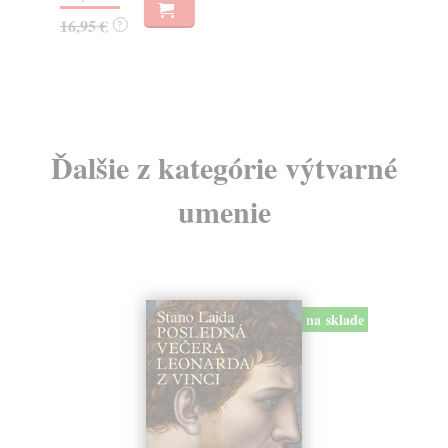
23
16,95 €
?
24
Ďalšie z kategórie výtvarné
umenie
na sklade