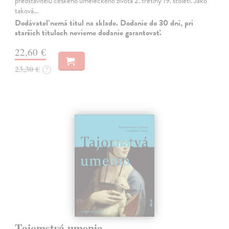
představitelů českého uměleckého života 2. třetiny 19. století. Jako
taková…
Dodávateľ nemá titul na sklade. Dodanie do 30 dní, pri
starších tituloch nevieme dodanie garantovať.
22,60 €
23,30 €
?
Tajomstvá umenia