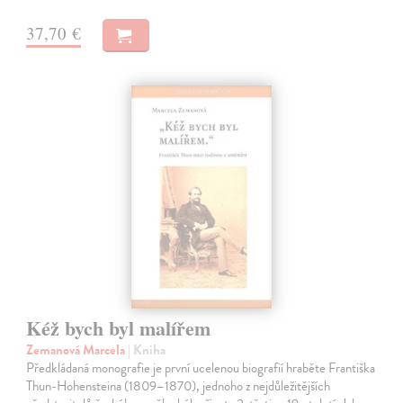
37,70 €
Kéž bych byl malířem
Zemanová Marcela
| Kniha
Předkládaná monografie je první ucelenou biografií hraběte Františka
Thun-Hohensteina (1809–1870), jednoho z nejdůležitějších