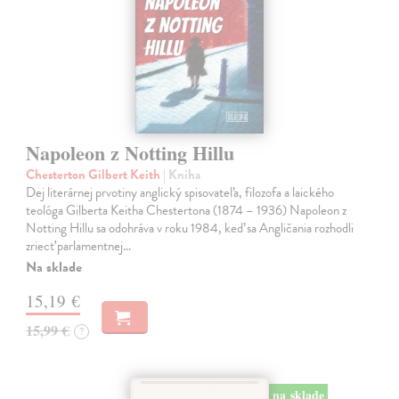
Napoleon z Notting Hillu
Chesterton Gilbert Keith
| Kniha
Dej literárnej prvotiny anglický spisovateľa, filozofa a laického
teológa Gilberta Keitha Chestertona (1874 – 1936) Napoleon z
Notting Hillu sa odohráva v roku 1984, keď sa Angličania rozhodli
zriecť parlamentnej…
Na sklade
15,19 €
15,99 €
?
na sklade