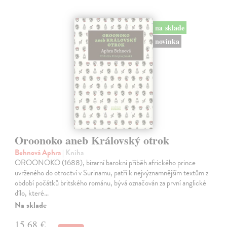
na sklade
novinka
Oroonoko aneb Královský otrok
Behnová Aphra
| Kniha
OROONOKO (1688), bizarní barokní příběh afrického prince
uvrženého do otroctví v Surinamu, patří k nejvýznamnějším textům z
období počátků britského románu, bývá označován za první anglické
dílo, které…
Na sklade
15,68 €