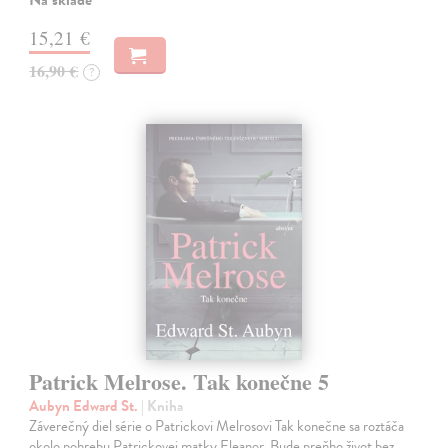
15,21 €
16,90 €
?
Patrick Melrose. Tak konečne 5
Aubyn Edward St.
| Kniha
Záverečný diel série o Patrickovi Melrosovi Tak konečne sa roztáča
okolo pohrebu Patrickovej matky Eleanor. Bude preňho život bez