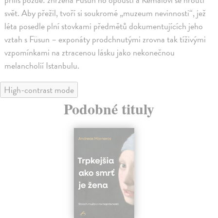
svět. Aby přežil, tvoří si soukromé „muzeum nevinnosti“, jež
léta posedle plní stovkami předmětů dokumentujících jeho
vztah s Füsun – exponáty prodchnutými zrovna tak tíživými
vzpomínkami na ztracenou lásku jako nekonečnou
melancholií Istanbulu.
High-contrast mode
Podobné tituly