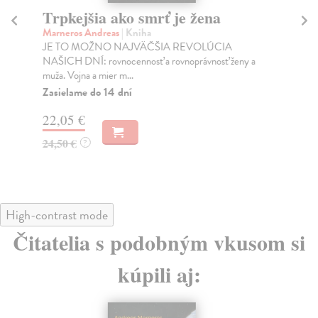
Trpkejšia ako smrť je žena
P
Marneros Andreas
| Kniha
Bor
JE TO MOŽNO NAJVÄČŠIA REVOLÚCIA
Tát
NAŠICH DNÍ: rovnocennosť a rovnoprávnosť ženy a
Bor
muža. Vojna a mier m...
Na
Zasielame do 14 dní
18
22,05 €
19
24,50 €
?
High-contrast mode
Čitatelia s podobným vkusom si
kúpili aj: