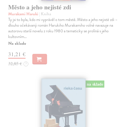
Město a jeho nejisté zdi
Murakami Haruki
| Kniha
Ty jsi to byla, kdo mi vyprávěl o tom městě. Město a jeho nejisté zdi –
dlouho očekávaný román Harukiho Murakamiho volně navazuje na
autorovu starší novelu z roku 1980 a tematicky se prolíná s jeho
kultovním…
Na sklade
31,21 €
32,85 €
?
na sklade