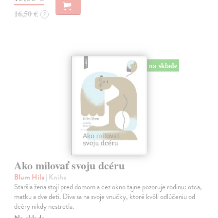
16,50 €
?
na sklade
Ako milovať svoju dcéru
Blum Hila
| Kniha
Staršia žena stojí pred domom a cez okno tajne pozoruje rodinu: otca,
matku a dve deti. Díva sa na svoje vnučky, ktoré kvôli odlúčeniu od
dcéry nikdy nestretla.
Na sklade