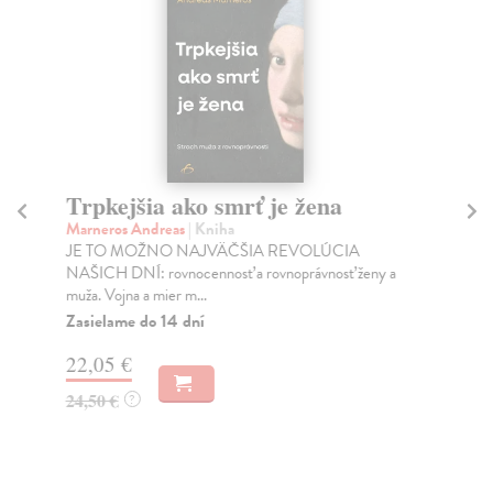
Trpkejšia ako smrť je žena
P
Marneros Andreas
| Kniha
Bor
JE TO MOŽNO NAJVÄČŠIA REVOLÚCIA
Tát
NAŠICH DNÍ: rovnocennosť a rovnoprávnosť ženy a
Bor
muža. Vojna a mier m...
Na
Zasielame do 14 dní
18
22,05 €
19
24,50 €
?