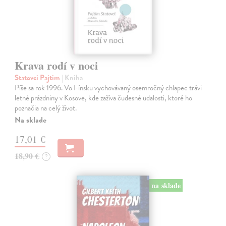
Krava rodí v noci
Statovci Pajtim
| Kniha
Píše sa rok 1996. Vo Fínsku vychovávaný osemročný chlapec trávi
letné prázdniny v Kosove, kde zažíva čudesné udalosti, ktoré ho
poznačia na celý život.
Na sklade
17,01 €
18,90 €
?
na sklade