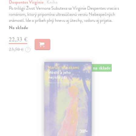
Despentes Virginie
| Kniha
Po trilógii Život Vernona Subutexa sa Virginie Despentes vracia s
románom, ktorý pripomína ultrasúčasnú verziu Nebezpečných
známostí. Ide o príbeh plný hnevu aj útechy, vzdoru aj prijatia.
Na sklade
22,33 €
23,50 €
?
na sklade