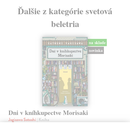
Ďalšie z kategórie svetová
beletria
na sklade
novinka
Dni v kníhkupectve Morisaki
Jagisawa Satoshi
| Kniha
Dvadsaťpäťročná Takako si žila pomerne bezstarostne až do dňa, keď