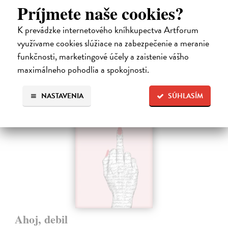
jej priateľ Hideaki, za ktorého sa chcela vydať, len tak mimochodom
Príjmete naše cookies?
oznámi, že ju podvádza a žení sa s inou. Jej život sa zrazu rúca.
Na sklade
K prevádzke internetového kníhkupectva Artforum
využívame cookies slúžiace na zabezpečenie a meranie
13,71 €
funkčnosti, marketingové účely a zaistenie vášho
14,90 €
?
maximálneho pohodlia a spokojnosti.
na sklade
NASTAVENIA
SÚHLASÍM
Ahoj, debil