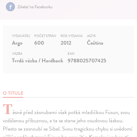
Zdielať na Facebooku
VYDAVATEĽ
POČET STRÁN
ROK VYDANIA
JAZYK
Argo
600
2012
Čeština
VÄZBA
EAN
Tvrdá väzba / Hardback
9788025707425
O TITULE
T
ěsně před zásnubami však potká mladičkou Füsun, svou
vzdálenou příbuznou, a ta se stane jeho osudovou láskou.
Přesto se zasnoubí se Sibel. Svou tragickou chybu si uvědomí
příliš pozdě: zhrzená Füsun ho opouští a Kemalovi se hroutí