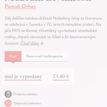
Pamuk Orhan
Děj dalšího románu držitele Nobelovy ceny za literaturu
se odehrává v Turecku v 70. letech minulého století. Na
jaře 1975 se Kemal, třicetiletý syn bohaté istanbulské
rodiny, chystá zasnoubit se Sibel a žít bezstarostným
životem.
Čítať ďalej
↓
Kúpiť
Rezervovať v kníhkupectve
titul je vypredaný
23,40 €
Pridať do wishlistu
Odporučiť známemu