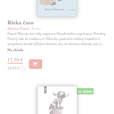
Rieka času
Mercier Pascal
| Kniha
Pascal Mercier bol vždy majstrom filozofického rozprávania. Romány
Nočný vlak do Lisabonu či Váha slov podnietili milióny čitateľov k
zamysleniu sa nad veľkými témami, ako sú identita, sloboda, čas či…
Na sklade
12,30 €
12,95 €
?
na sklade