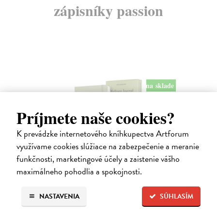
zápisníky passion
na sklade
Príjmete naše cookies?
K prevádzke internetového kníhkupectva Artforum
využívame cookies slúžiace na zabezpečenie a meranie
Zápisník Moleskine Passion Wellness
funkčnosti, marketingové účely a zaistenie vášho
Journal - tvrdé dosky - L, zelená
maximálneho pohodlia a spokojnosti.
13 x 21 cm
| Zápisník Moleskine
Zápisník pre zaznamenávanie vašej cesty za zdravým životným štýlom.
NASTAVENIA
SÚHLASÍM
Zápisník s pevnou, v chrbte šitou väzbou v kartónových doskách s
reliéfnym zdobením.