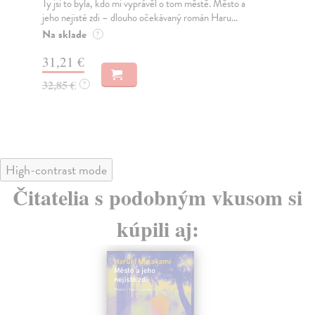
Ty jsi to byla, kdo mi vyprávěl o tom městě. Město a
JE
jeho nejisté zdi – dlouho očekávaný román Haru...
NAŠ
muž
Na sklade
?
Za
31,21 €
22
32,85 €
?
24
High-contrast mode
Čitatelia s podobným vkusom si
kúpili aj: