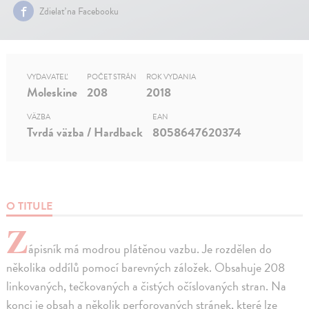
Zdielať na Facebooku
VYDAVATEĽ
POČET STRÁN
ROK VYDANIA
Moleskine
208
2018
VÄZBA
EAN
Tvrdá väzba / Hardback
8058647620374
O TITULE
Z
ápisník má modrou plátěnou vazbu. Je rozdělen do
několika oddílů pomocí barevných záložek. Obsahuje 208
linkovaných, tečkovaných a čistých očíslovaných stran. Na
konci je obsah a několik perforovaných stránek, které lze