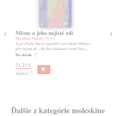
Město a jeho nejisté zdi
Tr
Murakami Haruki
| Kniha
Ma
Ty jsi to byla, kdo mi vyprávěl o tom městě. Město a
JE
jeho nejisté zdi – dlouho očekávaný román Haru...
NAŠ
muž
Na sklade
?
Za
31,21 €
22
32,85 €
?
24
Ďalšie z kategórie moleskine