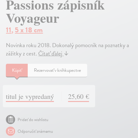
Passions zápisník
Voyageur
11
,
5 x 18 cm
Novinka roku 2018. Dokonalý pomocník na poznatky a
zážitky z cest.
Čítať ďalej
↓
Kúpiť
Rezervovať v kníhkupectve
titul je vypredaný
25,60 €
Pridať do wishlistu
Odporučiť známemu