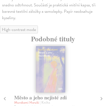
snadno odtrhnout. Součástí je praktická vnitřní kapsa, tři
barevné textilní záložky a samolepky. Papír neobsahuje
kyseliny.
High-contrast mode
Podobné tituly
Město a jeho nejisté zdi
Tr
Murakami Haruki
| Kniha
Ma