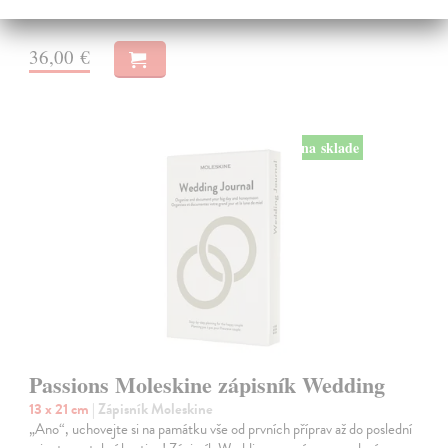
Na sklade
36,00 €
na sklade
Passions Moleskine zápisník Wedding
13 x 21 cm
| Zápisník Moleskine
„Ano“, uchovejte si na památku vše od prvních příprav až do poslední