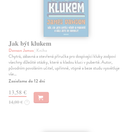
Jak být klukem
Dawson James
| Kniha
Chytrá, zábavná a otevřená příručka pro dospívající kluky zodpoví
všechny důležité otázky, které si kladou kluci v pubertě. Autor,
původním povoláním učitel, upřímně, vtipně a beze studu vysvětluje
vše…
Zasielame do 12 dní
13,58 €
14,00 €
?