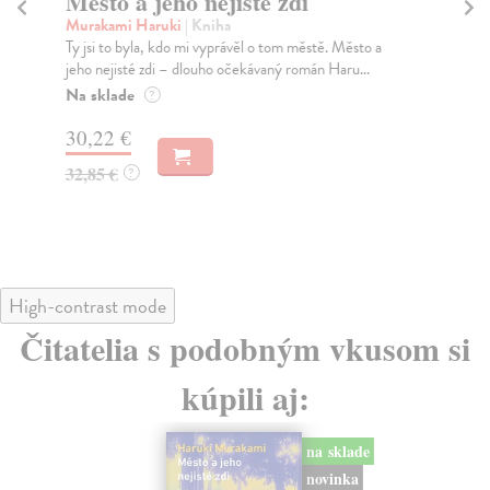
Město a jeho nejisté zdi
So
Murakami Haruki
| Kniha
Ma
Ty jsi to byla, kdo mi vyprávěl o tom městě. Město a
Soc
jeho nejisté zdi – dlouho očekávaný román Haru...
med
Na sklade
Na
?
30,22 €
16
32,85 €
16
?
High-contrast mode
Čitatelia s podobným vkusom si
kúpili aj:
na sklade
novinka