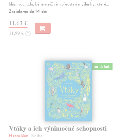
bláznivou jízdu, během níž vám představí myšlenky, které…
Zasielame do 14 dní
11,63 €
11,99 €
?
na sklade
Vtáky a ich výnimočné schopnosti
Hoare Ben
| Kniha