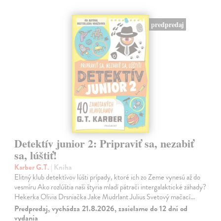
predpredaj
Detektív junior 2: Pripraviť sa, nezabiť
sa, lúštiť!
Karber G.T.
| Kniha
Elitný klub detektívov lúšti prípady, ktoré ich zo Zeme vynesú až do
vesmíru Ako rozlúštia naši štyria mladí pátrači intergalaktické záhady?
Hekerka Olivia Drsniačka Jake Mudrlant Julius Svetový mačací…
Predpredaj, vychádza 21.8.2026, zasielame do 12 dní od
vydania