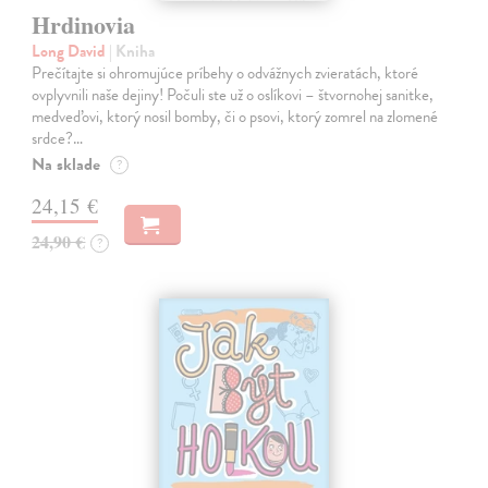
Hrdinovia
Long David
| Kniha
Prečítajte si ohromujúce príbehy o odvážnych zvieratách, ktoré
ovplyvnili naše dejiny! Počuli ste už o oslíkovi – štvornohej sanitke,
medveďovi, ktorý nosil bomby, či o psovi, ktorý zomrel na zlomené
srdce?…
Na sklade
?
24,15 €
24,90 €
?