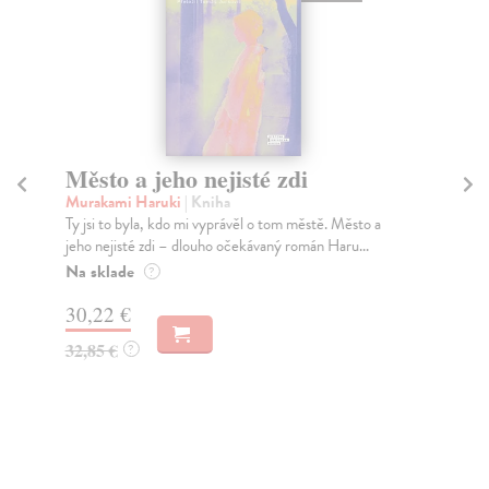
Město a jeho nejisté zdi
So
Murakami Haruki
| Kniha
Ma
Ty jsi to byla, kdo mi vyprávěl o tom městě. Město a
Soc
jeho nejisté zdi – dlouho očekávaný román Haru...
med
Na sklade
Na
?
30,22 €
16
32,85 €
16
?