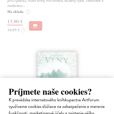
prvú rybačku. Autor knihy Will Millard, skúsený rybár, cestovateľ a
moderátor…
Na sklade
?
13,90 €
14,95 €
?
Príjmete naše cookies?
K prevádzke internetového kníhkupectva Artforum
využívame cookies slúžiace na zabezpečenie a meranie
Vlny. Pohyby mora
funkčnosti, marketingové účely a zaistenie vášho