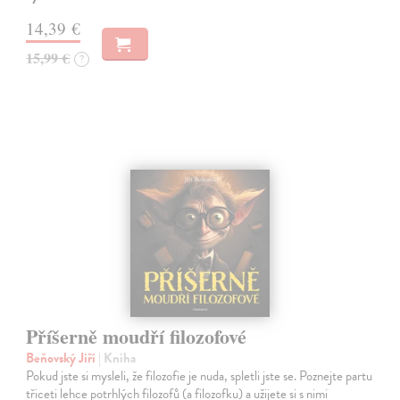
14,39 €
15,99 €
?
Příšerně moudří filozofové
Beňovský Jiří
| Kniha
Pokud jste si mysleli, že filozofie je nuda, spletli jste se. Poznejte partu
třiceti lehce potrhlých filozofů (a filozofku) a užijete si s nimi