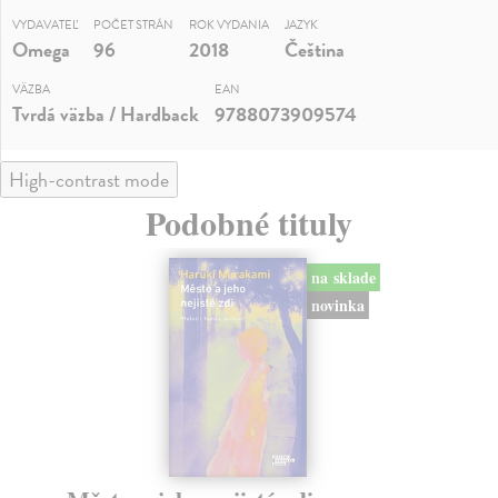
VYDAVATEĽ
POČET STRÁN
ROK VYDANIA
JAZYK
Omega
96
2018
Čeština
VÄZBA
EAN
Tvrdá väzba / Hardback
9788073909574
High-contrast mode
Podobné tituly
na sklade
novinka