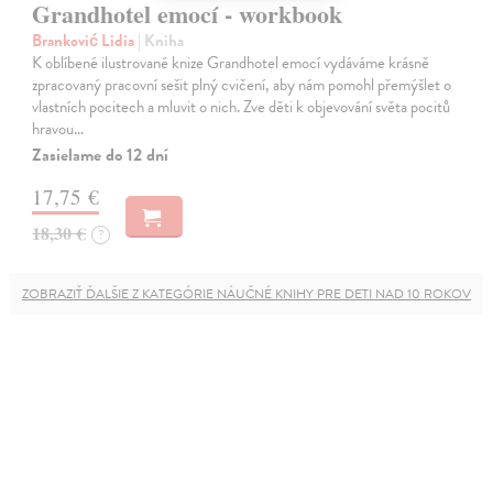
Grandhotel emocí - workbook
Branković Lidia
| Kniha
K oblíbené ilustrované knize Grandhotel emocí vydáváme krásně
zpracovaný pracovní sešit plný cvičení, aby nám pomohl přemýšlet o
vlastních pocitech a mluvit o nich. Zve děti k objevování světa pocitů
hravou…
Zasielame do 12 dní
17,75 €
18,30 €
?
ZOBRAZIŤ ĎALŠIE Z KATEGÓRIE NÁUČNÉ KNIHY PRE DETI NAD 10 ROKOV