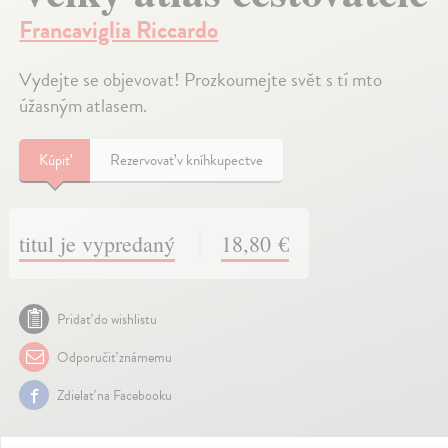
Francaviglia Riccardo
Vydejte se objevovat! Prozkoumejte svět s tí mto
úžasným atlasem.
Kúpiť
Rezervovať v kníhkupectve
titul je vypredaný
18,80 €
Pridať do wishlistu
Odporučiť známemu
Zdielať na Facebooku