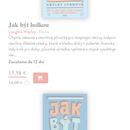
Jak být holkou
Longová Hayley
| Kniha
Chytrá, zábavná a otevřená příručka pro dospívající slečny zodpoví
všechny důležité otázky, které si kladou dívky v pubertě. Autorka
řady knih pro dívky, původně učitelka, upřímně a vtipně vysvětluje
vše…
Zasielame do 12 dní
13,58 €
14,00 €
?