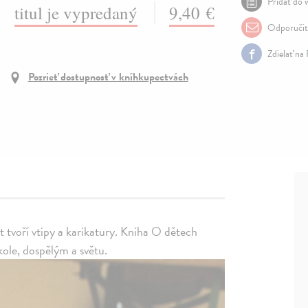
Pridať do w
titul je vypredaný
9,40 €
Odporuči
Zdielať na
Pozrieť dostupnosť v kníhkupectvách
t tvoří vtipy a karikatury. Kniha O dětech
škole, dospělým a světu.