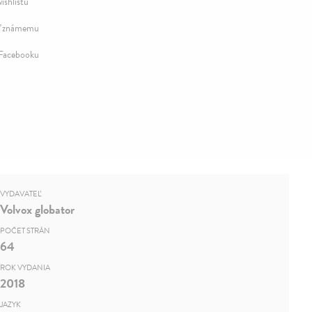
ishlistu
ť známemu
 Facebooku
VYDAVATEĽ
Volvox globator
POČET STRÁN
64
ROK VYDANIA
2018
JAZYK