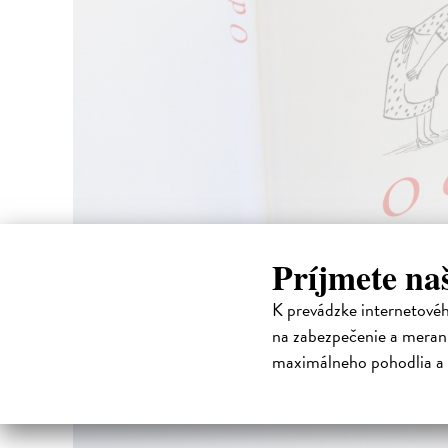
Príjmete na
K prevádzke internetové
na zabezpečenie a merani
maximálneho pohodlia a 