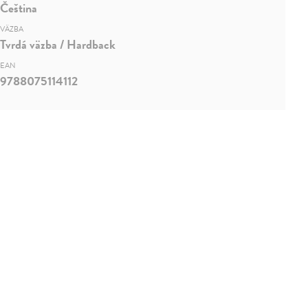
Čeština
VÄZBA
Tvrdá väzba / Hardback
EAN
9788075114112