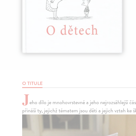
O TITULE
J
eho dílo je mnohovrstevné a jeho nejrozsáhlejší čás
přináší ty, jejichž tématem jsou děti a jejich vztah ke 