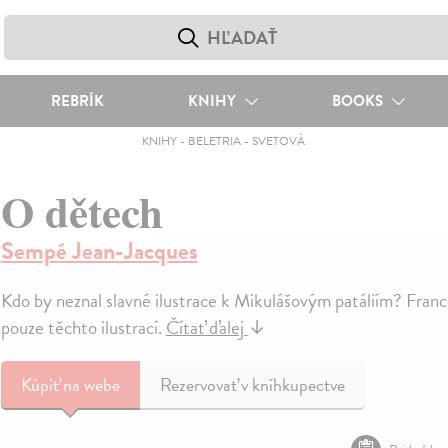
REBRÍK
KNIHY
BOOKS
KNIHY
-
BELETRIA
-
SVETOVÁ
O dětech
Sempé Jean-Jacques
Kdo by neznal slavné ilustrace k Mikulášovým patáliím? Fran
pouze těchto ilustrací.
Čítať ďalej
↓
Kúpiť
na webe
Rezervovať v kníhkupectve