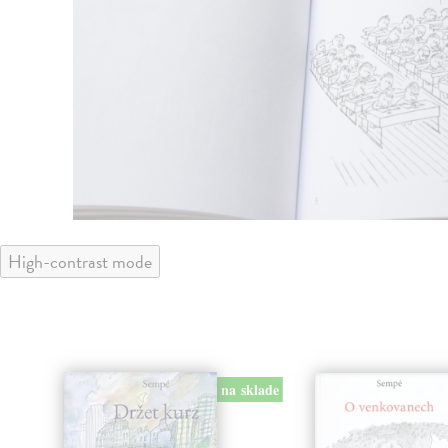
High-contrast mode
na sklade