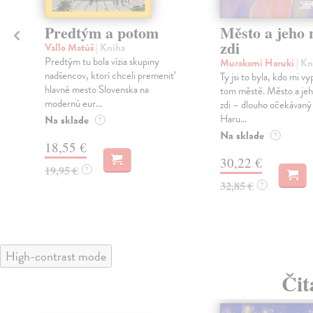
Predtým a potom
Město a jeho n
zdi
Vallo Matúš
| Kniha
Predtým tu bola vízia skupiny
Murakami Haruki
| Kn
nadšencov, ktorí chceli premeniť
Ty jsi to byla, kdo mi vy
hlavné mesto Slovenska na
tom městě. Město a jeh
modernú eur...
zdi – dlouho očekávan
Haru...
Na sklade
?
Na sklade
?
18,55 €
30,22 €
19,95 €
?
32,85 €
?
High-contrast mode
Čit