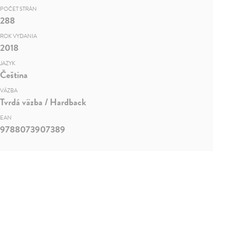
POČET STRÁN
288
ROK VYDANIA
2018
JAZYK
Čeština
VÄZBA
Tvrdá väzba / Hardback
EAN
9788073907389