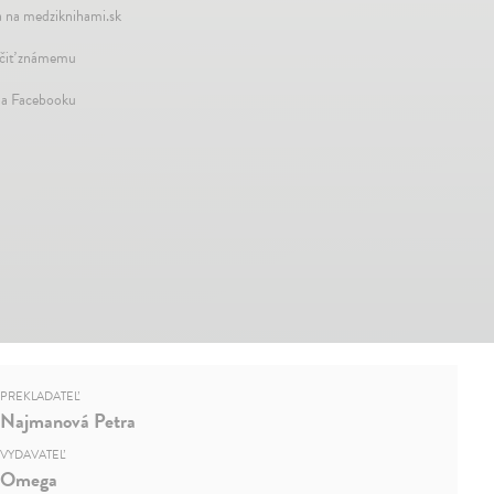
 na medziknihami.sk
iť známemu
na Facebooku
PREKLADATEĽ
Najmanová Petra
VYDAVATEĽ
Omega