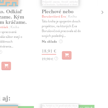
ko. Odkiaľ
Plechové nebo
Po
zame. Kým
Borušovičová Eva
| Kniha
Kun
m kráčame.
Táto kniha je spojením dvoch
Poma
projektov, na ktorých Eva
čty
ntišek
| Kniha
Borušovičová pracovala až do
naps
 spracovaná
svojich posledný...
česk
náša súbor esejí o
Na sklade
Na 
oblémoch
?
tvárania...
18,91 €
14
?
19,90 €
15,
?
 aj:
na sklade