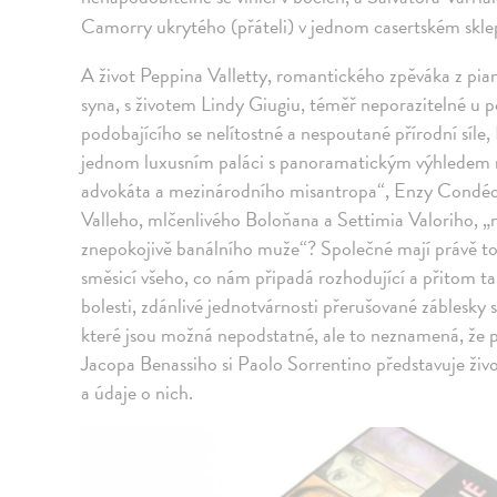
Camorry ukrytého (přáteli) v jednom casertském skl
A život Peppina Valletty, romantického zpěváka z pia
syna, s životem Lindy Giugiu, téměř neporazitelné u p
podobajícího se nelítostné a nespoutané přírodní síl
jednom luxusním paláci s panoramatickým výhledem 
advokáta a mezinárodního misantropa“, Enzy Condéo
Valleho, mlčenlivého Boloňana a Settimia Valoriho,
znepokojivě banálního muže“? Společné mají právě to, 
směsicí všeho, co nám připadá rozhodující a přitom ta
bolesti, zdánlivé jednotvárnosti přerušované záblesky 
které jsou možná nepodstatné, ale to neznamená, že 
Jacopa Benassiho si Paolo Sorrentino představuje živo
a údaje o nich.