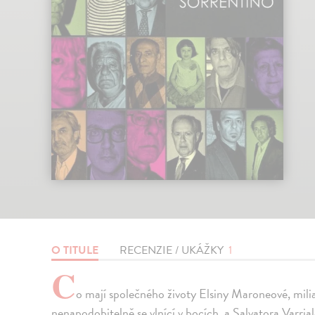
O TITULE
RECENZIE / UKÁŽKY
1
C
o mají společného životy Elsiny Maroneové, milia
nenapodobitelně se vlnící v bocích, a Salvatora Varria