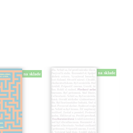
na sklade
na sklade