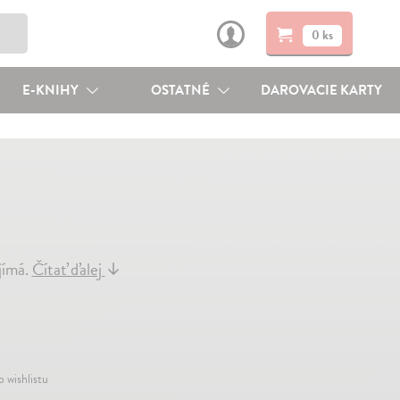
0 ks
E-KNIHY
OSTATNÉ
DAROVACIE KARTY
ajímá.
Čítať ďalej
↓
o wishlistu