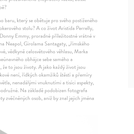
epě?
no baru, který se obětuje pro svého postiženého
okerového stolu? A co život Aristida Perrelly,
e, Donny Emmy, proradné příležitostné vrátné v
na Neapol, Girolama Santagaty, „římského
vé, vědkyně celosvětového věhlasu, Marka
 „neúnavného obhájce sebe samého a
že to jsou životy. A jako každý život jsou
kové není, řídkých okamžiků štěstí a přemíry
světla, nenadálými vnuknutími a tisíci aspekty,
podružné. Na základě podobizen fotografa
ty zvěčněných osob, aniž by znal jejich jména