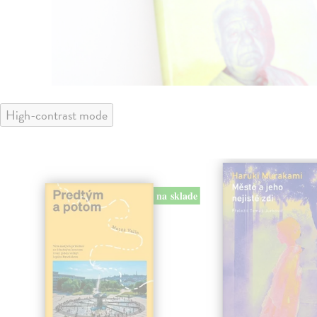
High-contrast mode
na sklade