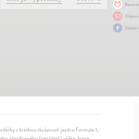
Recenzia
Odporuč
Zdielať 
rdářky s krátkou zkušeností jezdce Formule 1,
leho přezdívaného (nepřáteli) vážka, bosse