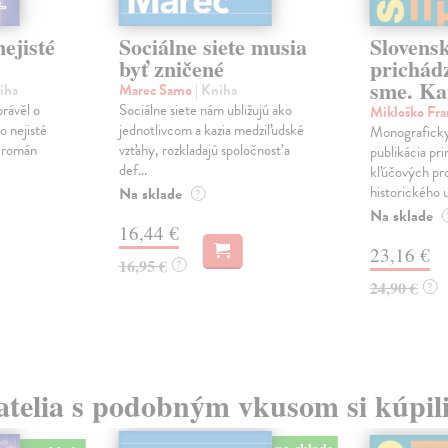
ejisté
Sociálne siete musia
Slovens
byť zničené
prichád
sme. Ka
iha
Marec Samo
| Kniha
právěl o
Sociálne siete nám ubližujú ako
Mikloško Fra
o nejisté
jednotlivcom a kazia medziľudské
Monograficky
ý román
vzťahy, rozkladajú spoločnosť a
publikácia pri
def...
kľúčových pr
historického u
Na sklade
?
Na sklade
16,44 €
23,16 €
16,95 €
?
24,90 €
?
atelia s podobným vkusom si kúpili