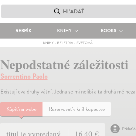
REBRÍK
KNIHY
BOOKS
KNIHY
-
BELETRIA
-
SVETOVÁ
Nepodstatné záležitosti
Sorrentino Paolo
Existují dva druhy vášní. Jedna se mi nelíbí a ta druhá mě nez
Kúpiť
na webe
Rezervovať v kníhkupectve
Pridať d
titul je vypredaný
16,40 €