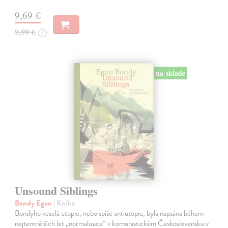
9,69 €
9,99 €
?
na sklade
Unsound Siblings
Bondy Egon
| Kniha
Bondyho veselá utopie, nebo spíše antiutopie, byla napsána během
nejtemnějších let „normalizace“ v komunistickém Československu v