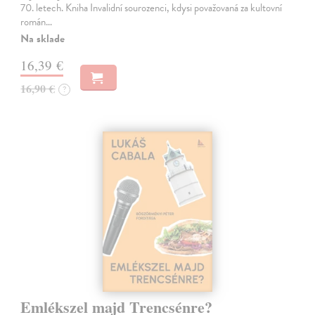
70. letech. Kniha Invalidní sourozenci, kdysi považovaná za kultovní
román…
Na sklade
16,39 €
16,90 €
?
Emlékszel majd Trencsénre?