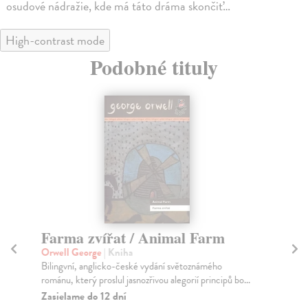
osudové nádražie, kde má táto dráma skončiť…
High-contrast mode
Podobné tituly
Farma zvířat / Animal Farm
N
Orwell George
| Kniha
To
Bilingvní, anglicko-české vydání světoznámého
'To
románu, který proslul jasnozřivou alegorií principů bo...
bib
Zasielame do 12 dní
Za