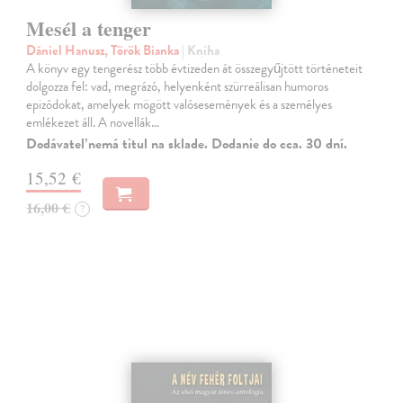
Mesél a tenger
Dániel Hanusz, Török Bianka
| Kniha
A könyv egy tengerész több évtizeden át összegyűjtött történeteit
dolgozza fel: vad, megrázó, helyenként szürreálisan humoros
epizódokat, amelyek mögött valósesemények és a személyes
emlékezet áll. A novellák…
Dodávateľ nemá titul na sklade. Dodanie do cca. 30 dní.
15,52 €
16,00 €
?