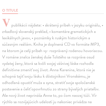
O TITULE
V
publikácii nájdete: • skrátený príbeh v jazyku originálu, •
zrkadlový slovenský preklad, • komentáre gramatických a
lexikálnych javov, • poznámky k ruským historickým a
súčasným reáliám. Kniha je doplnená CD vo formáte MP3,
na ktorom je celý príbeh vy- rozprávaný rodenou hovoriacou.
V románe znalca ženskej duše Tolstého sa rozpráva osud
vydatej ženy, ktorá sa kvôli svojej vášnivej láske rozhodla
definitívne zmeniť svoj život. Anna Karenina, ktorá nie je
schopná tajiť svoju lásku k dôstojníkovi Vronskému, je
odhodlaná opustiť muža a syna, stratiť svoje spoločenské
postavenie a čeliť opovrhnutiu zo strany bývalých priateľov.
Ale nový život neprináša Anne to, po čom naozaj túži. Vír
rýchlo sa rozvíjajúcich udalostí ju nakoniec privádza na