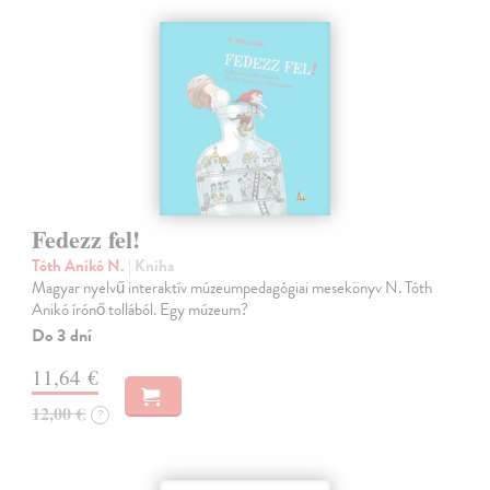
Fedezz fel!
Tóth Anikó N.
| Kniha
Magyar nyelvű interaktív múzeumpedagógiai mesekönyv N. Tóth
Anikó írónő tollából. Egy múzeum?
Do 3 dní
11,64 €
12,00 €
?