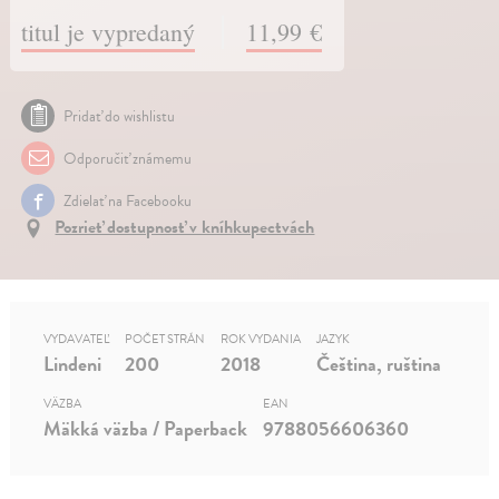
titul je vypredaný
11,99 €
Pridať do wishlistu
Odporučiť známemu
Zdielať na Facebooku
Pozrieť dostupnosť v kníhkupectvách
VYDAVATEĽ
POČET STRÁN
ROK VYDANIA
JAZYK
Lindeni
200
2018
Čeština, ruština
VÄZBA
EAN
Mäkká väzba / Paperback
9788056606360