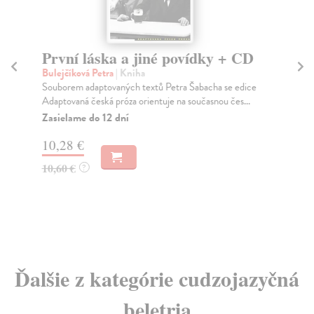
První láska a jiné povídky + CD
S
Bulejčíková Petra
| Kniha
Ho
Souborem adaptovaných textů Petra Šabacha se edice
Ván
Adaptovaná česká próza orientuje na současnou čes...
Za
Zasielame do 12 dní
15
10,28 €
16
10,60 €
?
Ďalšie z kategórie cudzojazyčná
beletria