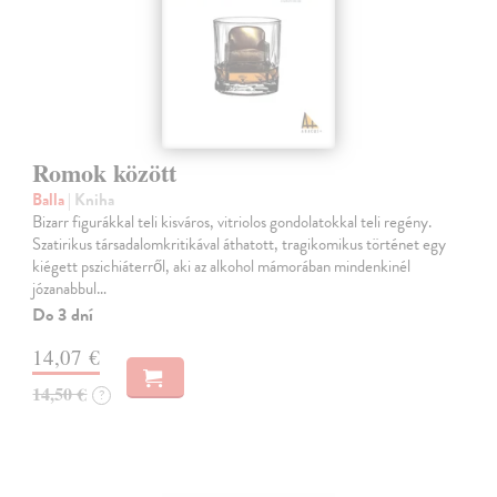
Romok között
Balla
| Kniha
Bizarr figurákkal teli kisváros, vitriolos gondolatokkal teli regény.
Szatirikus társadalomkritikával áthatott, tragikomikus történet egy
kiégett pszichiáterről, aki az alkohol mámorában mindenkinél
józanabbul…
Do 3 dní
14,07 €
14,50 €
?