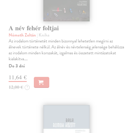
A név fehér foltjai
Németh Zoltán
| Kniha
Az irodalom történetét minden bizonnyal lehetetlen megírni az
álnevek története nélkül. Az álnév és névtelenség jelensége behálózza
az irodalom minden korszakát, izgalmas és összetett mintázatokat
kialakítva.…
Do 3 dní
11,64 €
12,00 €
?