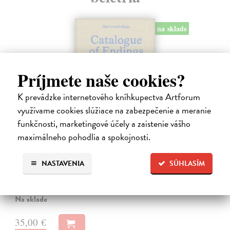
na sklade
Príjmete naše cookies?
K prevádzke internetového kníhkupectva Artforum
využívame cookies slúžiace na zabezpečenie a meranie
funkčnosti, marketingové účely a zaistenie vášho
maximálneho pohodlia a spokojnosti.
Catalogue of Endings
NASTAVENIA
SÚHLASÍM
Jenča Martin, Poliačiková Katarína
| Kniha
Endings come in every flavour. They can be quiet or explosive,
graceful or messy, liberating or devastating.
Na sklade
35,00 €