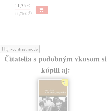
11,35 €
11
11,70 €
12
?
High-contrast mode
Čitatelia s podobným vkusom si
kúpili aj: