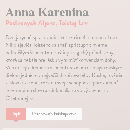
Anna Karenina
Podlesnych Aljona
,
Tolstoj Lev
Dvojjazyčné spracovanie svetoznámeho románu Leva
Nikolajeviča Tolstého sa snaží sprístupniť mierne
pokročilým študentom ruštiny tragický príbeh ženy,
ktorá sa nebála pre lásku vymknúť konvenciám doby.
Vďaka tejto knihe sa študenti zoznámia s majstrovským
dielom jedného z naj­väčších spisovateľov Ruska, rozšíria
si slovnú zásobu, rozvinú svoje schopnosti porozumieť
hovorenému slovu a zdokonalia sa vo výslovnosti.
Čítať ďalej
↓
Kúpiť
Rezervovať v kníhkupectve