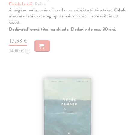
Cabala Lukáš
| Kniha
A mágikus realizmus és a finom humor szövi át a történeteket. Cabala
elmossa a határokat a tegnap, a ma és a holnap, illetve az itt és ott
között.
Dodávateľ nemá titul na sklade. Dodanie do cca. 30 dní.
13,58 €
14,00 €
?