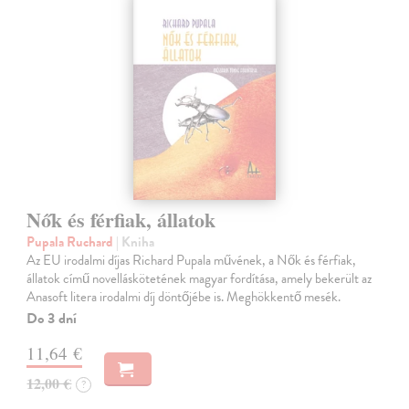
Nők és férfiak, állatok
Pupala Ruchard
| Kniha
Az EU irodalmi díjas Richard Pupala művének, a Nők és férfiak,
állatok című novelláskötetének magyar fordítása, amely bekerült az
Anasoft litera irodalmi díj döntőjébe is. Meghökkentő mesék.
Do 3 dní
11,64 €
12,00 €
?