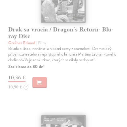
Drak sa vracia / Dragon´s Return- Blu-
ray Disc
Grečner Eduard
| Film
Balada o láske, nenávisti a hľadaní cesty z osamelosti. Dramatický
príbeh uzavretého a neprístupného hrnčiara Martina Lepiša, ktorého
okolie obviňuje zo skutkov, ktorých sa nikdy nedopustil.
Zasielame do 30 dní
10,36 €
10,90 €
?