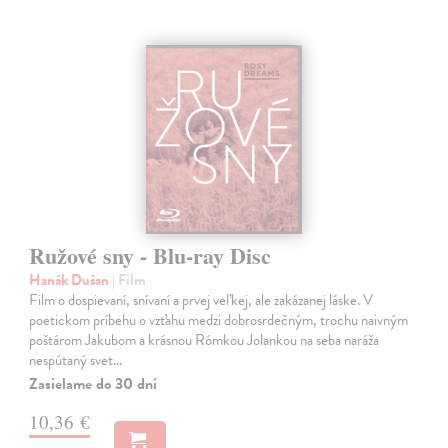
Ružové sny - Blu-ray Disc
Hanák Dušan
| Film
Film o dospievaní, snívaní a prvej veľkej, ale zakázanej láske. V
poetickom príbehu o vzťahu medzi dobrosrdečným, trochu naivným
poštárom Jakubom a krásnou Rómkou Jolankou na seba naráža
nespútaný svet…
Zasielame do 30 dní
10,36 €