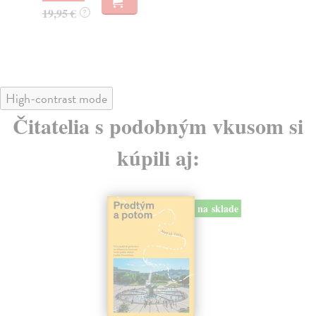
22
32,85 €
?
24
High-contrast mode
Čitatelia s podobným vkusom si
kúpili aj:
na sklade