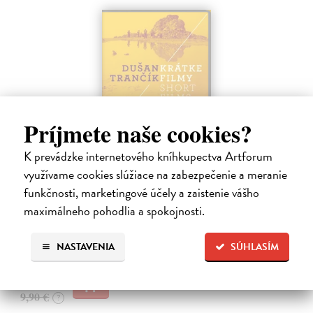
Príjmete naše cookies?
Krátke filmy / Short Films - Blu-ray Disc
K prevádzke internetového kníhkupectva Artforum
využívame cookies slúžiace na zabezpečenie a meranie
Trančík Dušan
| Film
Výber z krátkometrážnej tvorby režiséra Dušana Trančíka obsahuje
funkčnosti, marketingové účely a zaistenie vášho
päť dokumentárnych a dva hrané filmy z rokov 1968 až 1974. Sú
maximálneho pohodlia a spokojnosti.
medzi nimi zastúpené osobité autorské výpovede k súdobým
spoločenským témam,…
Zasielame do 30 dní
NASTAVENIA
SÚHLASÍM
9,41 €
9,90 €
?