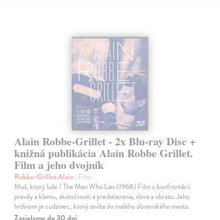
Alain Robbe-Grillet - 2x Blu-ray Disc +
knižná publikácia Alain Robbe Grillet.
Film a jeho dvojník
Robbe-Grillet Alain
| Film
Muž, ktorý luže / The Man Who Lies (1968) Film o konfrontácii
pravdy a klamu, skutočnosti a predstierania, slova a obrazu. Jeho
hrdinom je cudzinec, ktorý zavíta do malého slovenského mesta.
Zasielame do 30 dní