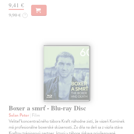
9,41 €
9,90 €
?
Boxer a smrť - Blu-ray Disc
Solan Peter
| Film
Veliteľ koncentračného tábora Kraft náhodne zistí, že väzeň Komínek
má profesionálne boxerské skúsenosti. Zo dňa na deň sa z väzňa stáva
Kraftov tréningový partner, ktorý v tábore získava privilegované…