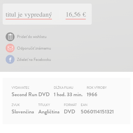
titul je vypredaný
16,56 €
Pridať do wishlistu
Odporučiť známemu
Zdielať na Facebooku
VYDAVATEĽ
DĹŽKA FILMU
ROK VÝROBY
Second Run DVD
1 hod. 33 min.
1966
ZVUK
TITULKY
FORMÁT
EAN
Slovenčina
Angličtina
DVD
5060114151321