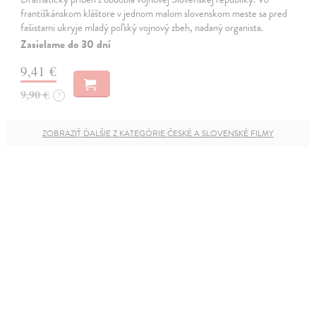
františkánskom kláštore v jednom malom slovenskom meste sa pred
fašistami ukryje mladý poľský vojnový zbeh, nadaný organista.
Zasielame do 30 dní
9,41 €
9,90 €
?
ZOBRAZIŤ ĎALŠIE Z KATEGÓRIE ČESKÉ A SLOVENSKÉ FILMY