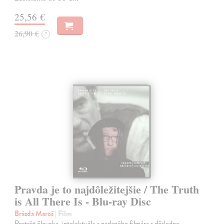
25,56 €
26,90 €
?
Pravda je to najdôležitejšie / The Truth
is All There Is - Blu-ray Disc
Brázda Maroš
| Film
Portrét človeka, intelektuála a nadaného filmára s dôsledne