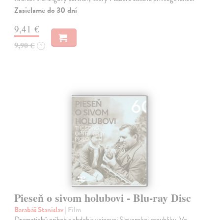
Zasielame do 30 dní
9,41 €
9,90 €
?
Pieseň o sivom holubovi - Blu-ray Disc
Barabáš Stanislav
| Film
Dramatický príbeh z obdobia vojnovej Slovenskej republiky. Vo