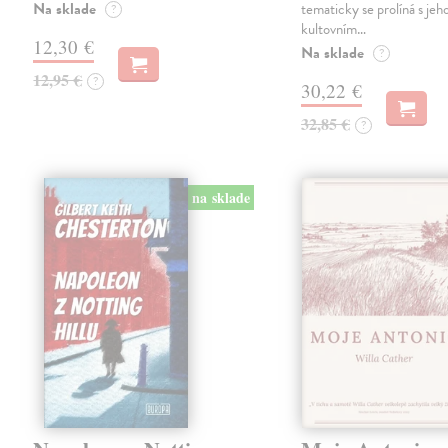
Na sklade
tematicky se prolíná s jeh
?
kultovním…
12,30 €
Na sklade
?
12,95 €
?
30,22 €
32,85 €
?
na sklade