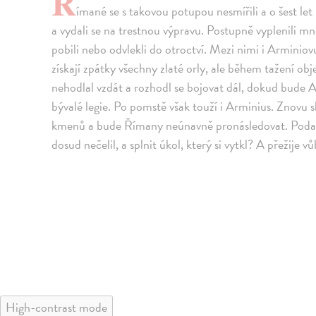
Ř
ímané se s takovou potupou nesmířili a o šest le
a vydali se na trestnou výpravu. Postupně vyplenili m
pobili nebo odvlekli do otroctví. Mezi nimi i Armini
získají zpátky všechny zlaté orly, ale během tažení obj
nehodlal vzdát a rozhodl se bojovat dál, dokud bude 
bývalé legie. Po pomstě však touží i Arminius. Zno
kmenů a bude Římany neúnavně pronásledovat. Podaří
dosud nečelil, a splnit úkol, který si vytkl? A přežije v
High-contrast mode