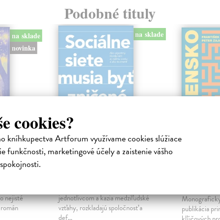
Podobné tituly
na sklade
na sklade
novinka
še cookies?
ho kníhkupectva Artforum využívame cookies slúžiace
e funkčnosti, marketingové účely a zaistenie vášho
ejisté
Sociálne siete musia
Slovens
spokojnosti.
byť zničené
prichád
sme. Ka
iha
Marec Samo
| Kniha
právěl o
Sociálne siete nám ubližujú ako
Mikloško Fra
o nejisté
jednotlivcom a kazia medziľudské
Monograficky
ý román
vzťahy, rozkladajú spoločnosť a
publikácia pri
def...
kľúčových pr