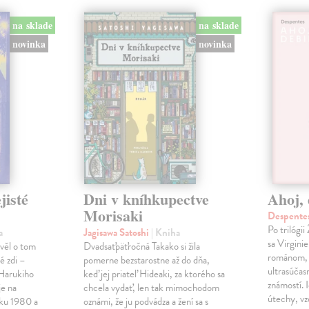
na sklade
na sklade
novinka
novinka
jisté
Dni v kníhkupectve
Ahoj, 
Morisaki
Despentes
Po trilógi
a
Jagisawa Satoshi
| Kniha
sa Virgini
ávěl o tom
Dvadsaťpäťročná Takako si žila
románom, 
é zdi –
pomerne bezstarostne až do dňa,
ultrasúča
Harukiho
keď jej priateľ Hideaki, za ktorého sa
známostí. 
e na
chcela vydať, len tak mimochodom
útechy, vzd
oku 1980 a
oznámi, že ju podvádza a žení sa s