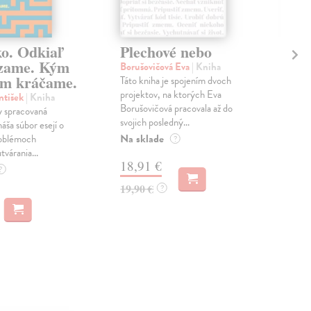
ko. Odkiaľ
Plechové nebo
Po
zame. Kým
Borušovičová Eva
| Kniha
Kun
m kráčame.
Táto kniha je spojením dvoch
Poma
projektov, na ktorých Eva
čty
ntišek
| Kniha
Borušovičová pracovala až do
naps
 spracovaná
svojich posledný...
česk
náša súbor esejí o
Na sklade
Na 
oblémoch
?
tvárania...
18,91 €
14
?
19,90 €
15,
?