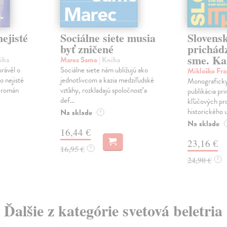
ejisté
Sociálne siete musia
Slovens
byť zničené
prichád
sme. Ka
iha
Marec Samo
| Kniha
právěl o
Sociálne siete nám ubližujú ako
Mikloško Fra
o nejisté
jednotlivcom a kazia medziľudské
Monograficky
ý román
vzťahy, rozkladajú spoločnosť a
publikácia pri
def...
kľúčových pr
historického u
Na sklade
?
Na sklade
16,44 €
23,16 €
16,95 €
?
24,90 €
?
Ďalšie z kategórie svetová beletria