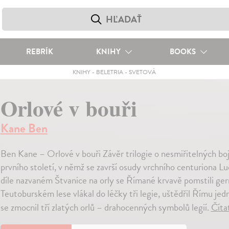
REBRÍK
KNIHY
BOOKS
KNIHY
-
BELETRIA
-
SVETOVÁ
Orlové v bouři
Kane Ben
Ben Kane – Orlové v bouři Závěr trilogie o nesmiřitelných b
prvního století, v němž se završí osudy vrchního centuriona Lu
díle nazvaném Štvanice na orly se Římané krvavě pomstili ge
Teutoburském lese vlákal do léčky tři legie, uštědřil Římu jed
se zmocnil tří zlatých orlů – drahocenných symbolů legií.
Číta