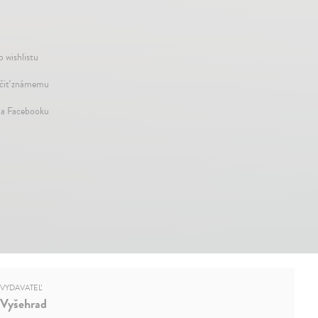
o wishlistu
iť známemu
na Facebooku
VYDAVATEĽ
Vyšehrad