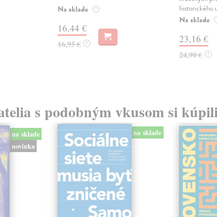
historického u
Na sklade
?
Na sklade
16,44 €
23,16 €
16,95 €
?
24,90 €
?
atelia s podobným vkusom si kúpili
na sklade
na sklade
novinka