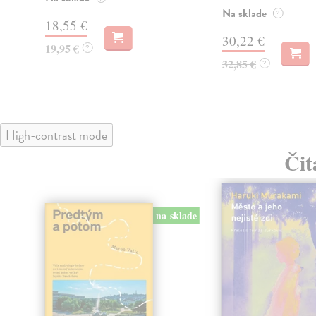
Na sklade
?
18,55 €
30,22 €
19,95 €
?
32,85 €
?
High-contrast mode
Čit
na sklade