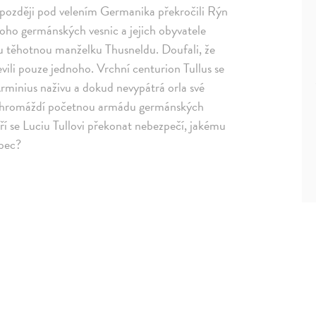
t později pod velením Germanika překročili Rýn
noho germánských vesnic a jejich obyvatele
ovu těhotnou manželku Thusneldu. Doufali, že
evili pouze jednoho. Vrchní centurion Tullus se
Arminius naživu a dokud nevypátrá orla své
vu shromáždí početnou armádu germánských
 se Luciu Tullovi překonat nebezpečí, jakému
ůbec?