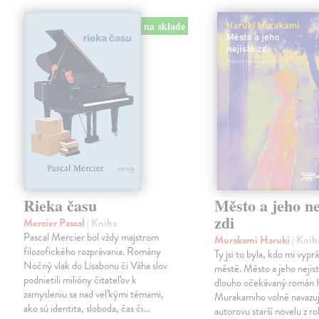
na sklade
Rieka času
Město a jeho ne
zdi
Mercier Pascal
| Kniha
Pascal Mercier bol vždy majstrom
Murakami Haruki
| Knih
filozofického rozprávania. Romány
Ty jsi to byla, kdo mi vypr
Nočný vlak do Lisabonu či Váha slov
městě. Město a jeho nejist
podnietili milióny čitateľov k
dlouho očekávaný román 
zamysleniu sa nad veľkými témami,
Murakamiho volně navazuj
ako sú identita, sloboda, čas či…
autorovu starší novelu z r