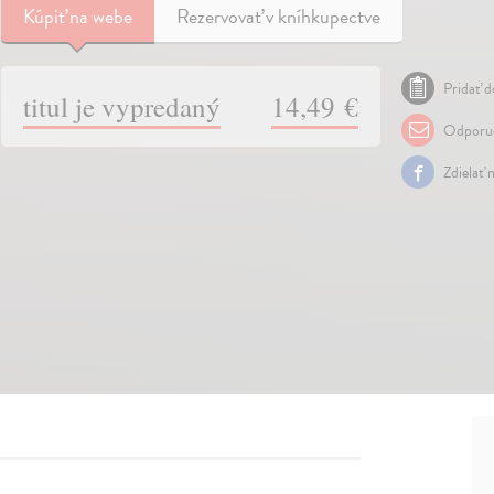
Kúpiť
na webe
Rezervovať v kníhkupectve
Pridať d
titul je vypredaný
14,49 €
Odporuč
Zdielať 