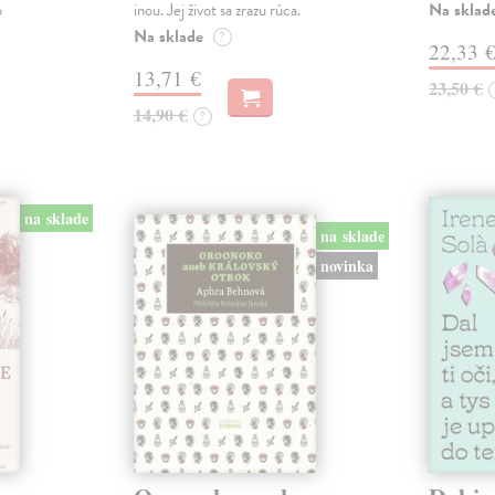
Na sklad
o
inou. Jej život sa zrazu rúca.
Na sklade
?
22,33 
13,71 €
23,50 €
14,90 €
?
na sklade
na sklade
novinka