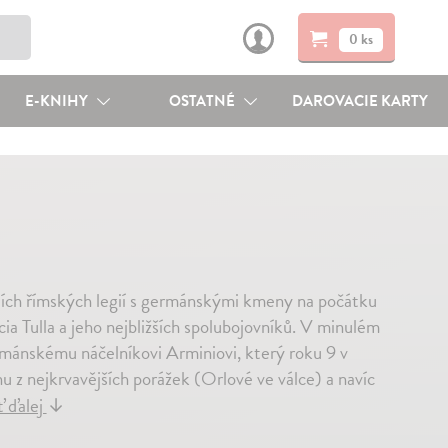
0 ks
E-KNIHY
OSTATNÉ
DAROVACIE KARTY
ojích římských legií s germánskými kmeny na počátku
cia Tulla a jeho nejbližších spolubojovníků. V minulém
rmánskému náčelníkovi Arminiovi, který roku 9 v
nu z nejkrvavějších porážek (Orlové ve válce) a navíc
ť ďalej
↓