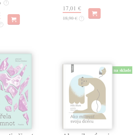
e
?
17,01 €
€
18,90 €
?
?
na sklade