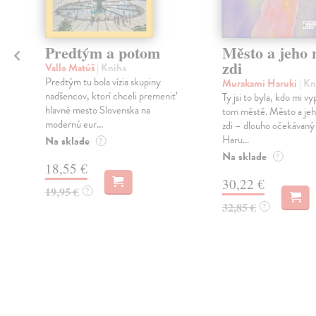
Predtým a potom
Město a jeho n
zdi
Vallo Matúš
| Kniha
Predtým tu bola vízia skupiny
Murakami Haruki
| Kn
nadšencov, ktorí chceli premeniť
Ty jsi to byla, kdo mi vy
hlavné mesto Slovenska na
tom městě. Město a jeh
modernú eur...
zdi – dlouho očekávan
Haru...
Na sklade
?
Na sklade
?
18,55 €
30,22 €
19,95 €
?
32,85 €
?