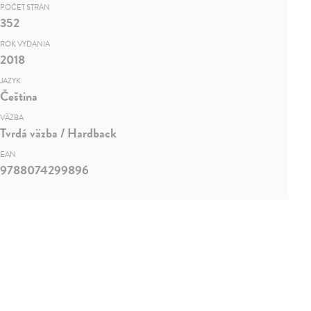
POČET STRÁN
352
ROK VYDANIA
2018
JAZYK
Čeština
VÄZBA
Tvrdá väzba / Hardback
EAN
9788074299896