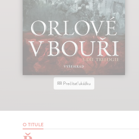
Prečítať ukážku
O TITULE