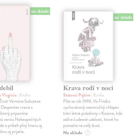
na sklade
na sklade
debil
Krava rodí v noci
 Virginie
| Kniha
Statovci Pajtim
| Kniha
i Život Vernona Subutexa
Píše sa rok 1996. Vo Fínsku
e Despentes vracia s
vychovávaný osemročný chlapec
ktorý pripomína
trávi letné prázdniny v Kosove, kde
snú verziu Nebezpečných
zažíva čudesné udalosti, ktoré ho
Ide o príbeh plný hnevu aj
poznačia na celý život.
oru aj prijatia.
Na sklade
?