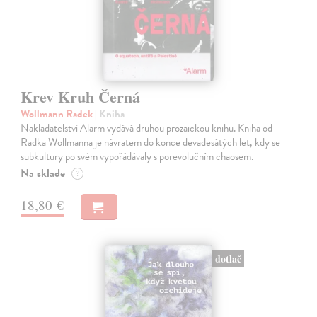
Krev Kruh Černá
Wollmann Radek
| Kniha
Nakladatelství Alarm vydává druhou prozaickou knihu. Kniha od
Radka Wollmanna je návratem do konce devadesátých let, kdy se
subkultury po svém vypořádávaly s porevolučním chaosem.
Na sklade
?
18,80 €
dotlač