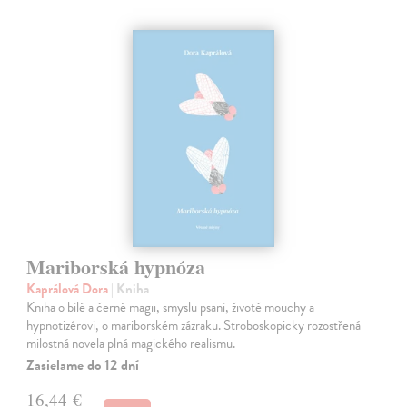
Mariborská hypnóza
Kaprálová Dora
| Kniha
Kniha o bílé a černé magii, smyslu psaní, životě mouchy a
hypnotizérovi, o mariborském zázraku. Stroboskopicky rozostřená
milostná novela plná magického realismu.
Zasielame do 12 dní
16,44 €