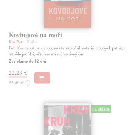
Kovbojové na moři
Kos Petr
| Kniha
Petr Kos debutuje knihou, na kterou sbíral materiál dlouhých patnáct
let. Ale jak říká, všechno má svůj správný čas.
Zasielame do 12 dní
22,23 €
23,40 €
?
na sklade