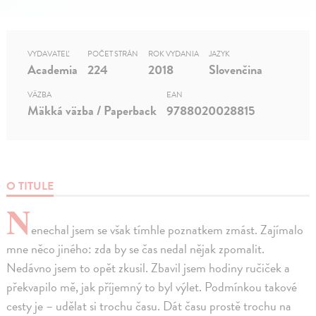
VYDAVATEĽ
POČET STRÁN
ROK VYDANIA
JAZYK
Academia
224
2018
Slovenčina
VÄZBA
EAN
Mäkká väzba / Paperback
9788020028815
O TITULE
N
enechal jsem se však tímhle poznatkem zmást. Zajímalo
mne něco jiného: zda by se čas nedal nějak zpomalit.
Nedávno jsem to opět zkusil. Zbavil jsem hodiny ručiček a
překvapilo mě, jak příjemný to byl výlet. Podmínkou takové
cesty je – udělat si trochu času. Dát času prostě trochu na