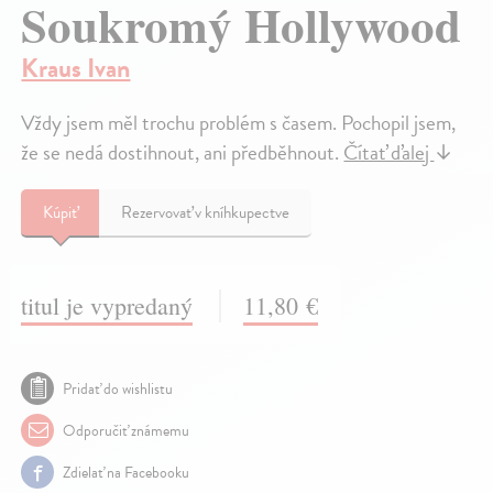
Soukromý Hollywood
Kraus Ivan
Vždy jsem měl trochu problém s časem. Pochopil jsem,
že se nedá dostihnout, ani předběhnout.
Čítať ďalej
↓
Kúpiť
Rezervovať v kníhkupectve
titul je vypredaný
11,80 €
Pridať do wishlistu
Odporučiť známemu
Zdielať na Facebooku