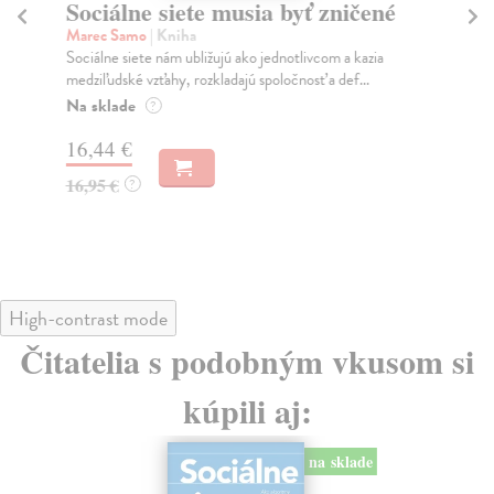
Sociálne siete musia byť zničené
S
K
Marec Samo
| Kniha
Sociálne siete nám ubližujú ako jednotlivcom a kazia
Mik
medziľudské vzťahy, rozkladajú spoločnosť a def...
Mon
o k
Na sklade
?
Na
16,44 €
23
16,95 €
?
24
High-contrast mode
Čitatelia s podobným vkusom si
kúpili aj:
na sklade