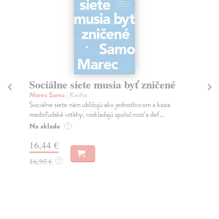
Sociálne siete musia byť zničené
S
K
Marec Samo
| Kniha
Sociálne siete nám ubližujú ako jednotlivcom a kazia
Mik
medziľudské vzťahy, rozkladajú spoločnosť a def...
Mon
o k
Na sklade
?
Na
16,44 €
23
16,95 €
?
24