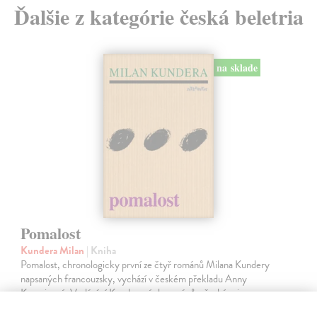
Ďalšie z kategórie česká beletria
na sklade
Pomalost
Kundera Milan
| Kniha
Pomalost, chronologicky první ze čtyř románů Milana Kundery
napsaných francouzsky, vychází v českém překladu Anny
Kareninové. Vydávání Kunderových románů v českém jazyce se
uzavírá.