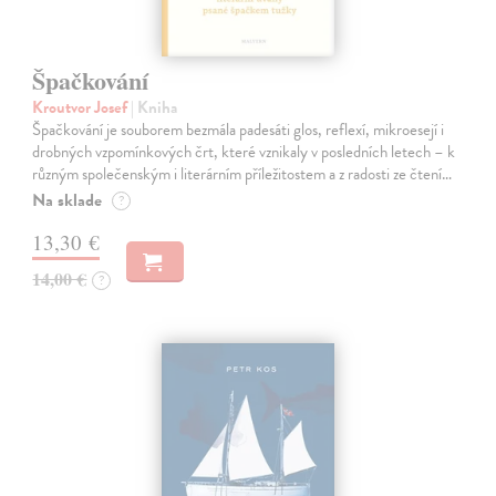
Špačkování
Kroutvor Josef
| Kniha
Špačkování je souborem bezmála padesáti glos, reflexí, mikroesejí i
drobných vzpomínkových črt, které vznikaly v posledních letech – k
různým společenským i literárním příležitostem a z radosti ze čtení…
Na sklade
?
13,30 €
14,00 €
?