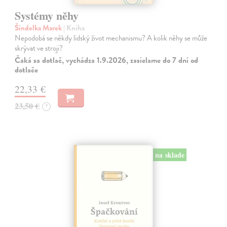
Systémy něhy
Šindelka Marek
| Kniha
Nepodobá se někdy lidský život mechanismu? A kolik něhy se může
skrývat ve stroji?
Čaká sa dotlač, vychádza 1.9.2026, zasielame do 7 dní od
dotlače
22,33 €
23,50 €
?
na sklade