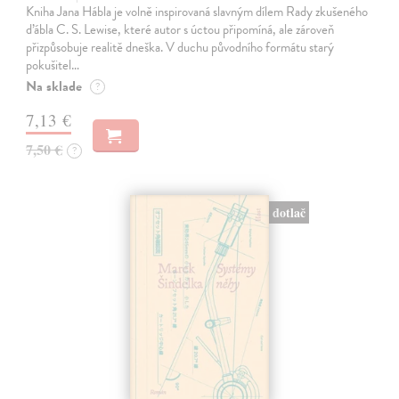
Kniha Jana Hábla je volně inspirovaná slavným dílem Rady zkušeného
ďábla C. S. Lewise, které autor s úctou připomíná, ale zároveň
přizpůsobuje realitě dneška. V duchu původního formátu starý
pokušitel…
Na sklade
?
7,13 €
7,50 €
?
dotlač