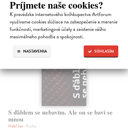
Príjmete naše cookies?
Na sklade
?
14,73 €
K prevádzke internetového kníhkupectva Artforum
využívame cookies slúžiace na zabezpečenie a meranie
15,50 €
?
funkčnosti, marketingové účely a zaistenie vášho
maximálneho pohodlia a spokojnosti.
na sklade
NASTAVENIA
SÚHLASÍM
S ďáblem se nebavím. Ale on se baví se
mnou
Hábl Jan
| Kniha