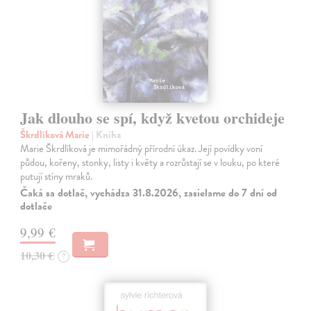
Jak dlouho se spí, když kvetou orchideje
Škrdlíková Marie
| Kniha
Marie Škrdlíková je mimořádný přírodní úkaz. Její povídky voní
půdou, kořeny, stonky, listy i květy a rozrůstají se v louku, po které
putují stíny mraků.
Čaká sa dotlač, vychádza 31.8.2026, zasielame do 7 dní od
dotlače
9,99 €
10,30 €
?