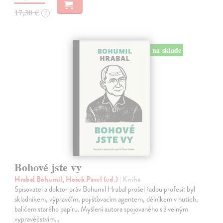
17,30 €
?
na sklade
Bohové jste vy
Hrabal Bohumil, Hošek Pavel (ed.)
| Kniha
Spisovatel a doktor práv Bohumil Hrabal prošel řadou profesí: byl
skladníkem, výpravčím, pojišťovacím agentem, dělníkem v hutích,
baličem starého papíru. Myšlení autora spojovaného s živelným
vypravěčstvím…