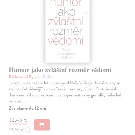
Humor jako zvláštní rozměr vědomí
Richterová Sylvie
| Kniha
Je tomu více než sto let, co se vydal Haškův Švejk do světa, aby se
stal nejpřekládanější knihou české literatury vůbec. Protože však
doma není nikdo prorokem, pochopení autorovy geniality, záhadné
velikosti…
Zasielame do 12 dní
12,45 €
13,10 €
?