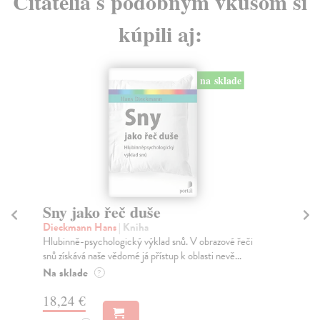
Čitatelia s podobným vkusom si
kúpili aj:
na sklade
Sny jako řeč duše
Sý
Dieckmann Hans
| Kniha
Gi
Hlubinně-psychologický výklad snů. V obrazové řeči
Jed
snů získává naše vědomé já přístup k oblasti nevě...
vyp
Na sklade
Na
?
18,24 €
16