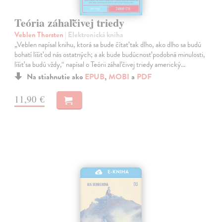
Teória záhaľčivej triedy
Veblen Thorsten
| Elektronická kniha
„Veblen napísal knihu, ktorá sa bude čítať tak dlho, ako dlho sa budú
bohatí líšiť od nás ostatných; a ak bude budúcnosť podobná minulosti,
líšiť sa budú vždy,“ napísal o Teórii záhaľčivej triedy americký…
Na stiahnutie ako
EPUB
,
MOBI
a
PDF
11,90 €
E-KNIHA