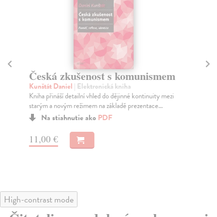
Česká zkušenost s komunismem
O
Kunštát Daniel
| Elektronická kniha
Po
Kniha přináší detailní vhled do dějinné kontinuity mezi
Kul
starým a novým režimem na základě prezentace...
pol
Na stiahnutie ako
PDF
11,00 €
11
High-contrast mode