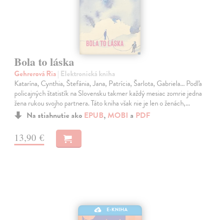
Bola to láska
Gehrerová Ria
| Elektronická kniha
Katarína, Cynthia, Štefánia, Jana, Patrícia, Šarlota, Gabriela... Podľa
policajných štatistík na Slovensku takmer každý mesiac zomrie jedna
žena rukou svojho partnera. Táto kniha však nie je len o ženách,…
Na stiahnutie ako
EPUB
,
MOBI
a
PDF
13,90 €
E-KNIHA