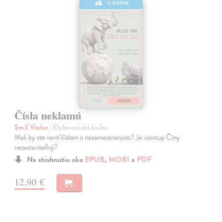
E-KNIHA
Čísla neklamú
Smil Václav
| Elektronická kniha
Mali by ste veriť číslam o nezamestnanosti? Je vzostup Číny
nezastaviteľný?
Na stiahnutie ako
EPUB
,
MOBI
a
PDF
12,90 €