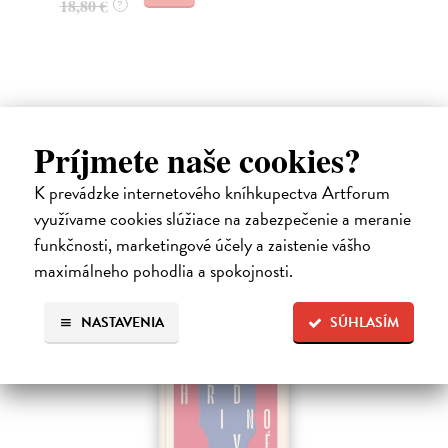
18,80 €
17
?
Ďalšie z kategórie sociológia
Príjmete naše cookies?
K prevádzke internetového kníhkupectva Artforum
využívame cookies slúžiace na zabezpečenie a meranie
funkčnosti, marketingové účely a zaistenie vášho
maximálneho pohodlia a spokojnosti.
E-KNIHA
NASTAVENIA
SÚHLASÍM