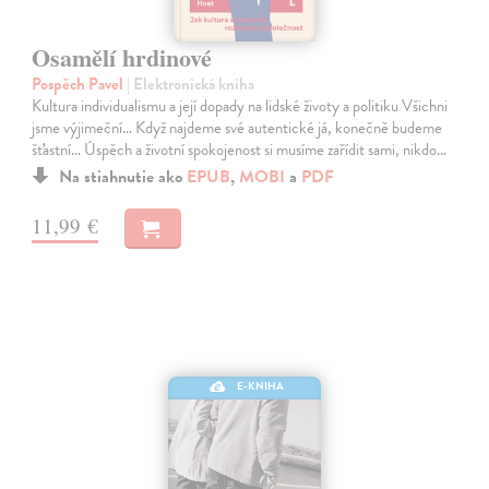
Osamělí hrdinové
Pospěch Pavel
| Elektronická kniha
Kultura individualismu a její dopady na lidské životy a politiku Všichni
jsme výjimeční… Když najdeme své autentické já, konečně budeme
šťastní… Úspěch a životní spokojenost si musíme zařídit sami, nikdo…
Na stiahnutie ako
EPUB
,
MOBI
a
PDF
11,99 €
E-KNIHA