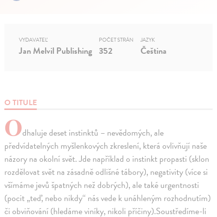
VYDAVATEĽ
POČET STRÁN
JAZYK
Jan Melvil Publishing
352
Čeština
O TITULE
O
dhaluje deset instinktů – nevědomých, ale
předvídatelných myšlenkových zkreslení, která ovlivňují naše
názory na okolní svět. Jde například o instinkt propasti (sklon
rozdělovat svět na zásadně odlišné tábory), negativity (více si
všímáme jevů špatných než dobrých), ale také urgentnosti
(pocit „teď, nebo nikdy“ nás vede k unáhleným rozhodnutím)
či obviňování (hledáme viníky, nikoli příčiny).Soustředíme-li