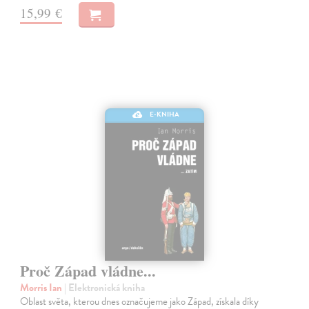
15,99 €
E-KNIHA
Proč Západ vládne...
Morris Ian
| Elektronická kniha
Oblast světa, kterou dnes označujeme jako Západ, získala díky