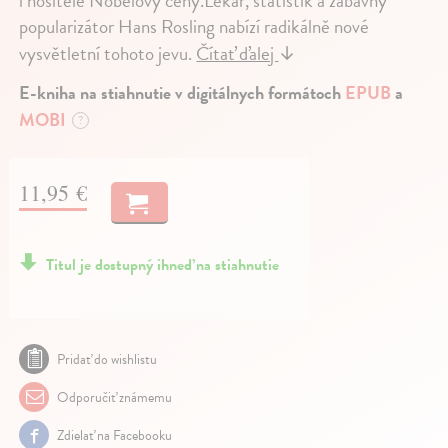
i nositelé Nobelovy ceny.Lékař, statistik a zábavný
popularizátor Hans Rosling nabízí radikálně nové
vysvětletní tohoto jevu.
Čítať ďalej
↓
E-kniha na stiahnutie v digitálnych formátoch
EPUB
a
MOBI
?
11,95 €
Titul je dostupný ihneď na stiahnutie
Pridať do wishlistu
Odporučiť známemu
Zdielať na Facebooku