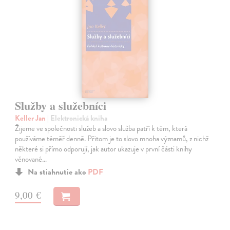
Služby a služebníci
Keller Jan
| Elektronická kniha
Žijeme ve společnosti služeb a slovo služba patří k těm, která
používáme téměř denně. Přitom je to slovo mnoha významů, z nichž
některé si přímo odporují, jak autor ukazuje v první části knihy
věnované…
Na stiahnutie ako
PDF
9,00 €