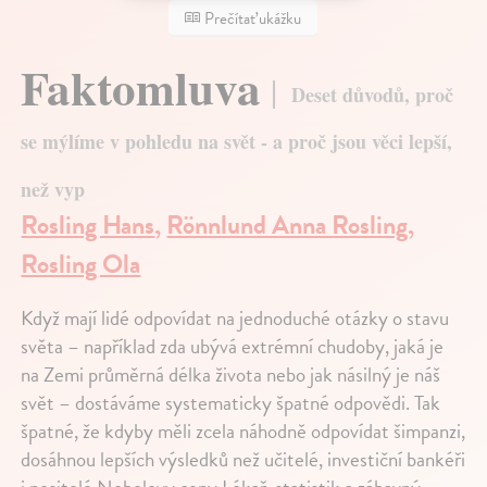
Prečítať ukážku
Faktomluva
Deset důvodů, proč
se mýlíme v pohledu na svět - a proč jsou věci lepší,
než vyp
Rosling Hans
,
Rönnlund Anna Rosling
,
Rosling Ola
Když mají lidé odpovídat na jednoduché otázky o stavu
světa – například zda ubývá extrémní chudoby, jaká je
na Zemi průměrná délka života nebo jak násilný je náš
svět – dostáváme systematicky špatné odpovědi. Tak
špatné, že kdyby měli zcela náhodně odpovídat šimpanzi,
dosáhnou lepších výsledků než učitelé, investiční bankéři