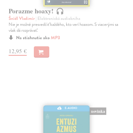
Porazme hoaxy!
Šnídl Vladimír
| Elektronická audiokniha
Nie je možné presvedčiť každého, kto verí hoaxom. S viacerými sa
však dá rozprávať.
Na stiahnutie ako
MP3
12,95 €
E-AUDIO
novinka