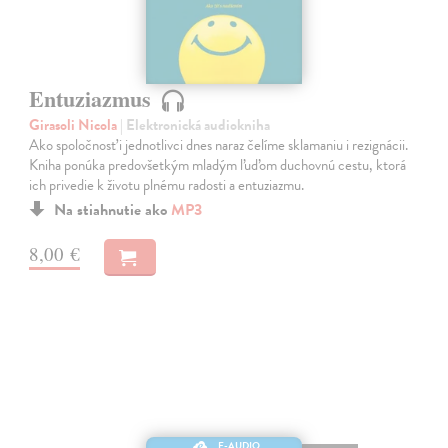
Entuziazmus
Girasoli Nicola
| Elektronická audiokniha
Ako spoločnosť i jednotlivci dnes naraz čelíme sklamaniu i rezignácii.
Kniha ponúka predovšetkým mladým ľuďom duchovnú cestu, ktorá
ich privedie k životu plnému radosti a entuziazmu.
Na stiahnutie ako
MP3
8,00 €
E-AUDIO