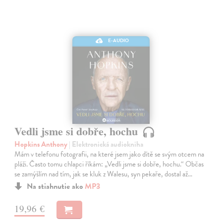
E-AUDIO
Vedli jsme si dobře, hochu
Hopkins Anthony
| Elektronická audiokniha
Mám v telefonu fotografii, na které jsem jako dítě se svým otcem na
pláži. Často tomu chlapci říkám: „Vedli jsme si dobře, hochu.“ Občas
se zamýšlím nad tím, jak se kluk z Walesu, syn pekaře, dostal až…
Na stiahnutie ako
MP3
19,96 €