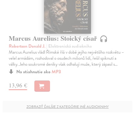
Marcus Aurelius: Stoický císař
Robertson Donald J.
| Elektronická audiokniha
Marcus Aurelius vládl Římské říši v době jejího největšího rozkvětu –
velel armádám, rozhodoval o osudech milionů lidí, řešil spiknutí a
války. Jeho soukromé deníky však odhalují muže, který zápasil s…
Na stiahnutie ako
MP3
13,96 €
ZOBRAZIŤ ĎALŠIE Z KATEGÓRIE INÉ AUDIOKNIHY