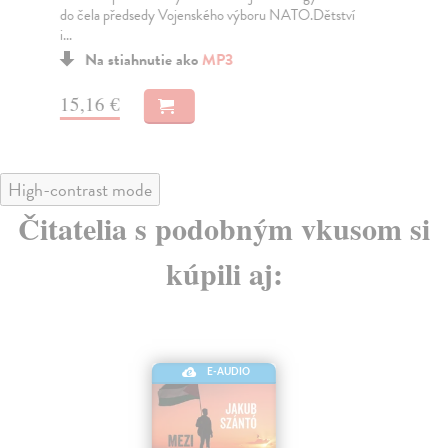
do čela předsedy Vojenského výboru NATO.Dětství
i...
Na stiahnutie ako
MP3
15
15,16 €
High-contrast mode
Čitatelia s podobným vkusom si
kúpili aj:
E-AUDIO