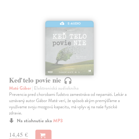
E-AUDIO
Keď telo povie nie
Maté Gábor
| Elektronická audiokniha
Prevencia pred chorobami ľudstvo zamestnáva od nepamäti. Lekár a
uznávaný autor Gábor Maté verí, že spôsob akým premýšľame a
využívame svoju mozgovú kapacitu, má vplyv aj na naše fyzické
zdravie.
Na stiahnutie ako
MP3
14,45 €