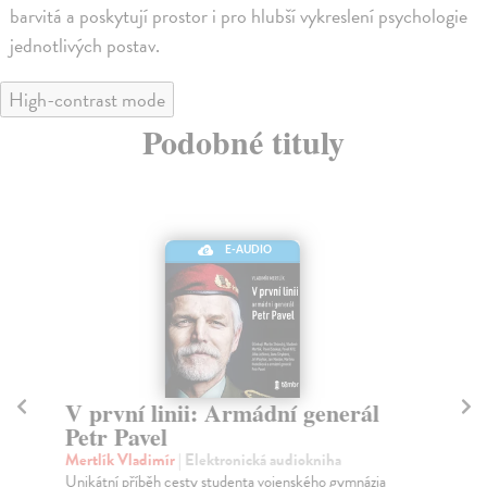
barvitá a poskytují prostor i pro hlubší vykreslení psychologie
jednotlivých postav.
High-contrast mode
Podobné tituly
E-AUDIO
V první linii: Armádní generál
T
Petr Pavel
Kač
O a
Mertlík Vladimír
| Elektronická audiokniha
vod
Unikátní příběh cesty studenta vojenského gymnázia