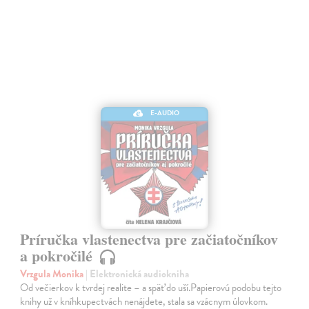
E-AUDIO
Príručka vlastenectva pre začiatočníkov
a pokročilé
Vrzgula Monika
| Elektronická audiokniha
Od večierkov k tvrdej realite – a späť do uší.Papierovú podobu tejto
knihy už v kníhkupectvách nenájdete, stala sa vzácnym úlovkom.