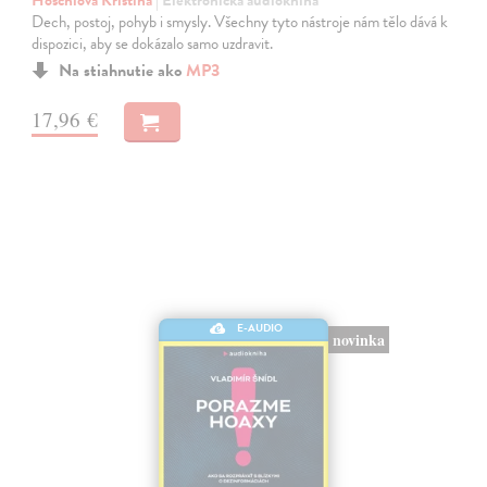
Höschlová Kristina
| Elektronická audiokniha
Dech, postoj, pohyb i smysly. Všechny tyto nástroje nám tělo dává k
dispozici, aby se dokázalo samo uzdravit.
Na stiahnutie ako
MP3
17,96 €
E-AUDIO
novinka