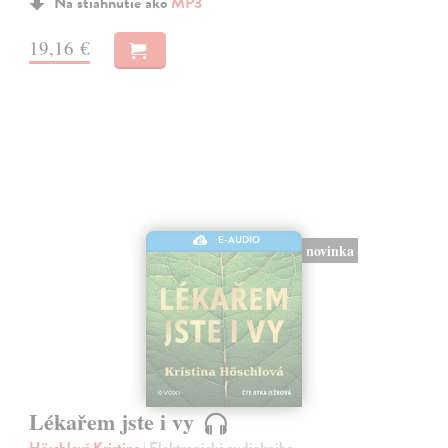
Na stiahnutie ako
MP3
19,16 €
E-AUDIO
novinka
Lékařem jste i vy