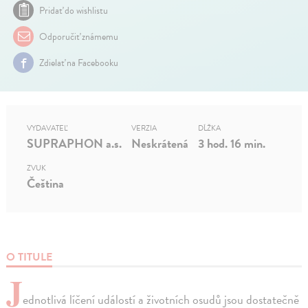
Pridať do wishlistu
Odporučiť známemu
Zdielať na Facebooku
VYDAVATEĽ
VERZIA
DĹŽKA
SUPRAPHON a.s.
Neskrátená
3 hod. 16 min.
ZVUK
Čeština
O TITULE
J
ednotlivá líčení událostí a životních osudů jsou dostatečně