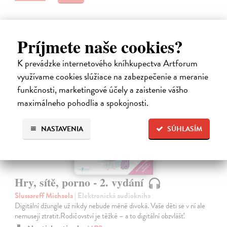
Príjmete naše cookies?
K prevádzke internetového kníhkupectva Artforum
využívame cookies slúžiace na zabezpečenie a meranie
funkčnosti, marketingové účely a zaistenie vášho
E-AUDIO
novinka
maximálneho pohodlia a spokojnosti.
NASTAVENIA
SÚHLASÍM
Hry, sítě, porno - 2. vydání
Slussareff Michaela
| Elektronická audiokniha
Digitální džungle už nikdy nebude méně divoká. Vaše děti se v ní ale
nemusejí ztratit.Rodičovství je těžké – a to digitální obzvlášť.