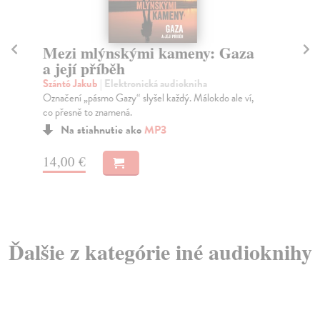
Mezi mlýnskými kameny: Gaza
V 
a její příběh
Pe
Szántó Jakub
| Elektronická audiokniha
Me
Označení „pásmo Gazy“ slyšel každý. Málokdo ale ví,
Uni
co přesně to znamená.
do 
i...
Na stiahnutie ako
MP3
14,00 €
15
Ďalšie z kategórie iné audioknihy