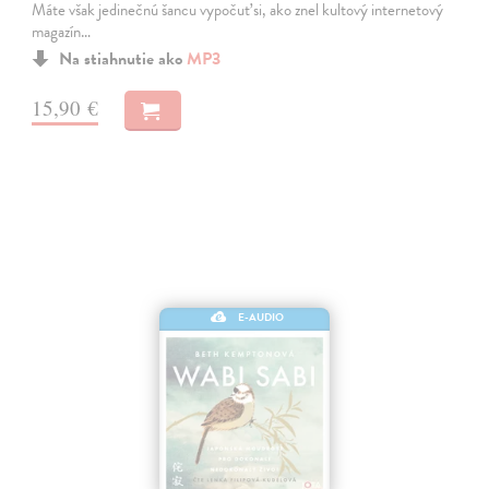
Máte však jedinečnú šancu vypočuť si, ako znel kultový internetový
magazín…
Na stiahnutie ako
MP3
15,90 €
E-AUDIO