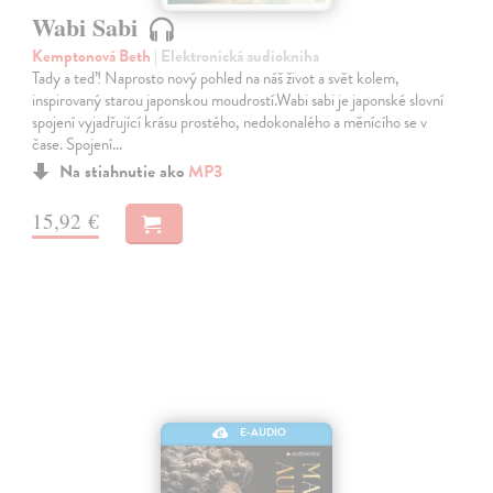
Wabi Sabi
Kemptonová Beth
| Elektronická audiokniha
Tady a teď! Naprosto nový pohled na náš život a svět kolem,
inspirovaný starou japonskou moudrostí.Wabi sabi je japonské slovní
spojení vyjadřující krásu prostého, nedokonalého a měnícího se v
čase. Spojení…
Na stiahnutie ako
MP3
15,92 €
E-AUDIO