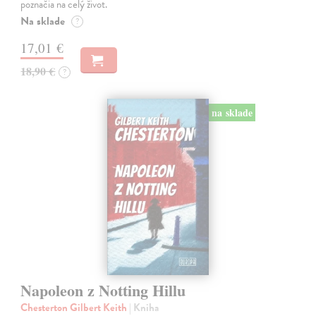
poznačia na celý život.
Na sklade
?
17,01 €
18,90 €
?
na sklade
Napoleon z Notting Hillu
Chesterton Gilbert Keith
| Kniha