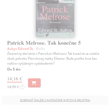
Patrick Melrose. Tak konečne 5
Aubyn Edward St.
| Kniha
Záverečný diel série o Patrickovi Melrosovi Tak konečne sa roztáča
okolo pohrebu Patrickovej matky Eleanor. Bude preňho život bez
rodičov vytúženým vyslobodením?
Do 5 dní
14,16 €
14,90 €
?
ZOBRAZIŤ ĎALŠIE Z KATEGÓRIE SVETOVÁ BELETRIA