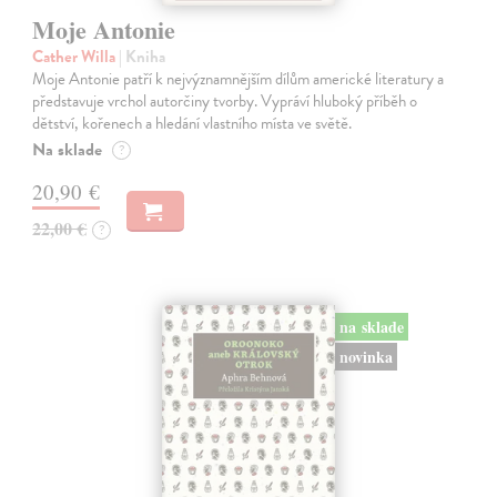
Moje Antonie
Cather Willa
| Kniha
Moje Antonie patří k nejvýznamnějším dílům americké literatury a
představuje vrchol autorčiny tvorby. Vypráví hluboký příběh o
dětství, kořenech a hledání vlastního místa ve světě.
Na sklade
?
20,90 €
22,00 €
?
na sklade
novinka