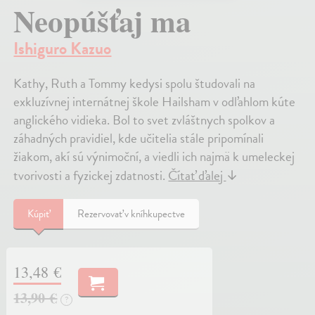
Neopúšťaj ma
Ishiguro Kazuo
Kathy, Ruth a Tommy kedysi spolu študovali na
exkluzívnej internátnej škole Hailsham v odľahlom kúte
anglického vidieka. Bol to svet zvláštnych spolkov a
záhadných pravidiel, kde učitelia stále pripomínali
žiakom, akí sú výnimoční, a viedli ich najmä k umeleckej
tvorivosti a fyzickej zdatnosti.
Čítať ďalej
↓
Kúpiť
Rezervovať v kníhkupectve
13,48 €
13,90 €
?