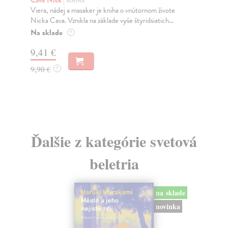
f
Viera, nádej a masaker je kniha o vnútornom živote
Zi
Nicka Cava. Vznikla na základe vyše štyridsiatich...
Dne
živ
Na sklade
?
Za
9,41 €
4,
9,90 €
?
5,
Ďalšie z kategórie svetová
beletria
na sklade
novinka