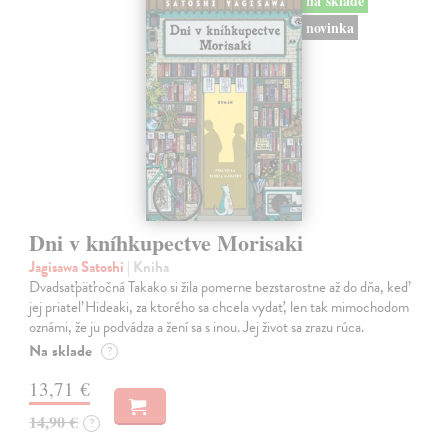
na sklade
novinka
Dni v kníhkupectve Morisaki
Jagisawa Satoshi
| Kniha
Dvadsaťpäťročná Takako si žila pomerne bezstarostne až do dňa, keď
jej priateľ Hideaki, za ktorého sa chcela vydať, len tak mimochodom
oznámi, že ju podvádza a žení sa s inou. Jej život sa zrazu rúca.
Na sklade
?
13,71 €
14,90 €
?