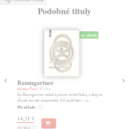
Podobné tituly
na sklade
Baumgartner
K
Auster Paul
| Kniha
Tr
Sy Baumgartner našiel a potom stratil lásku, z akej sa
Ako
človek len tak nespamätá. Učí sa žiť sám – a ...
pov
Na sklade
Na
?
14,31 €
14
15,90 €
14
?