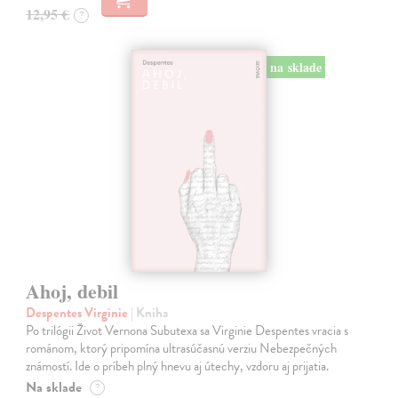
12,95 €
?
na sklade
Ahoj, debil
Despentes Virginie
| Kniha
Po trilógii Život Vernona Subutexa sa Virginie Despentes vracia s
románom, ktorý pripomína ultrasúčasnú verziu Nebezpečných
známostí. Ide o príbeh plný hnevu aj útechy, vzdoru aj prijatia.
Na sklade
?