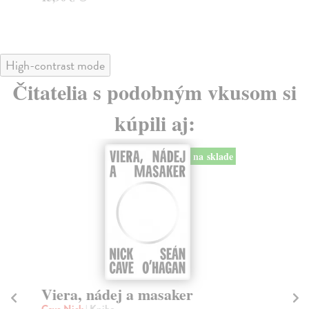
High-contrast mode
Čitatelia s podobným vkusom si
kúpili aj:
na sklade
Viera, nádej a masaker
Za
Cave Nick
| Kniha