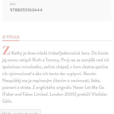
EAN
9788055163444
O TITULE
Z
Kathy je dnes mladá tridsaťjedenročná žena. Do života
jej znovu vstúpili Ruth a Tommy. Prvý raz sa zamýšľa nad ich
spoločnou minulosťou, začína chápať, v čom vlastne spočíva
ich výnimočnosť a ako ich tento dar ovplyvní. Román
Neopúšťaj ma je napínavým čítaním o nevinnosti, láske,
poznaní a strate. Z anglického originálu Never Let Me Go
(Faber and Faber Limited, London 2005) preložil Vladislav
Gális.
High-contrast mode