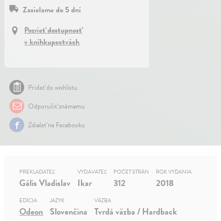
Zasielame do 5 dní
Pozrieť dostupnosť
v kníhkupectvách
Pridať do wishlistu
Odporučiť známemu
Zdielať na Facebooku
PREKLADATEĽ
VYDAVATEĽ
POČET STRÁN
ROK VYDANIA
Gális Vladislav
Ikar
312
2018
EDÍCIA
JAZYK
VÄZBA
Odeon
Slovenčina
Tvrdá väzba / Hardback