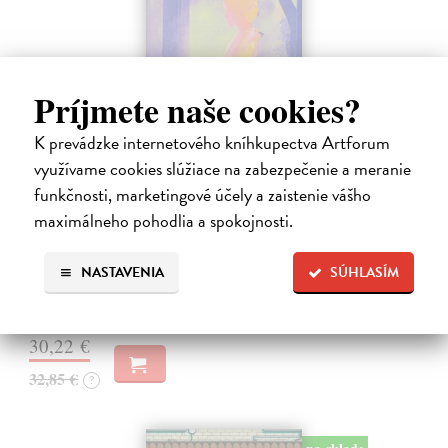
Príjmete naše cookies?
K prevádzke internetového kníhkupectva Artforum
využívame cookies slúžiace na zabezpečenie a meranie
Město a jeho nejisté zdi
funkčnosti, marketingové účely a zaistenie vášho
Murakami Haruki
| Kniha
maximálneho pohodlia a spokojnosti.
Ty jsi to byla, kdo mi vyprávěl o tom městě. Město a jeho nejisté zdi –
dlouho očekávaný román Harukiho Murakamiho volně navazuje na
autorovu starší novelu z roku 1980 a tematicky se prolíná s jeho
NASTAVENIA
SÚHLASÍM
kultovním…
Na sklade
?
30,22 €
32,85 €
?