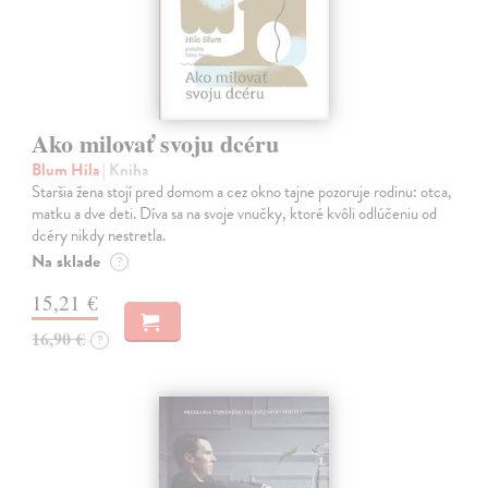
Ako milovať svoju dcéru
Blum Hila
| Kniha
Staršia žena stojí pred domom a cez okno tajne pozoruje rodinu: otca,
matku a dve deti. Díva sa na svoje vnučky, ktoré kvôli odlúčeniu od
dcéry nikdy nestretla.
Na sklade
?
15,21 €
16,90 €
?