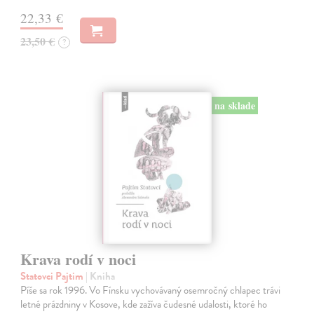
22,33 €
23,50 €
?
na sklade
Krava rodí v noci
Statovci Pajtim
| Kniha
Píše sa rok 1996. Vo Fínsku vychovávaný osemročný chlapec trávi
letné prázdniny v Kosove, kde zažíva čudesné udalosti, ktoré ho