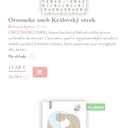
Oroonoko aneb Královský otrok
Behnová Aphra
| Kniha
OROONOKO (1688), bizarní barokní příběh afrického prince
uvrženého do otroctví v Surinamu, patří k nejvýznamnějším textům z
období počátků britského románu, bývá označován za první anglické
dílo, které…
Na sklade
?
15,68 €
16,50 €
?
na sklade