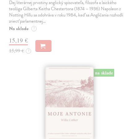
Dej literárnej prvotiny anglický spisovateľa, filozofa a laického
teológa Gilberta Keitha Chestertona (1874 – 1936) Napoleon z
Notting Hillu sa odohráva v roku 1984, keď sa Angličania rozhodli
zriecť parlamentnej…
Na sklade
?
15,19 €
15,99 €
?
na sklade