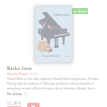
na sklade
Rieka času
Mercier Pascal
| Kniha
Pascal Mercier bol vždy majstrom filozofického rozprávania. Romány
Nočný vlak do Lisabonu či Váha slov podnietili milióny čitateľov k
zamysleniu sa nad veľkými témami, ako sú identita, sloboda, čas či…
Na sklade
?
12,30 €