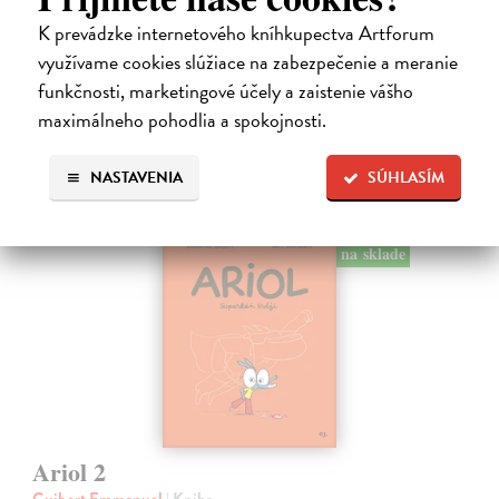
tiež Pickovmu…
K prevádzke internetového kníhkupectva Artforum
Na sklade
?
využívame cookies slúžiace na zabezpečenie a meranie
13,90 €
funkčnosti, marketingové účely a zaistenie vášho
maximálneho pohodlia a spokojnosti.
14,95 €
?
NASTAVENIA
SÚHLASÍM
na sklade
Ariol 2