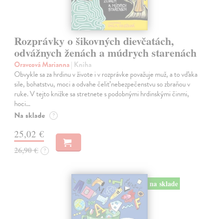
Rozprávky o šikovných dievčatách,
odvážnych ženách a múdrych starenách
Oravcová Marianna
| Kniha
Obvykle sa za hrdinu v živote i v rozprávke považuje muž, a to vďaka
sile, bohatstvu, moci a odvahe čeliť nebezpečenstvu so zbraňou v
ruke. V tejto knižke sa stretnete s podobnými hrdinskými činmi,
hoci…
Na sklade
?
25,02 €
26,90 €
?
na sklade