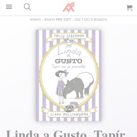
KNIHY
-
KNIHY PRE DETI
-
OD 7 DO 9 ROKOV
Linda a Gusto. Tapír