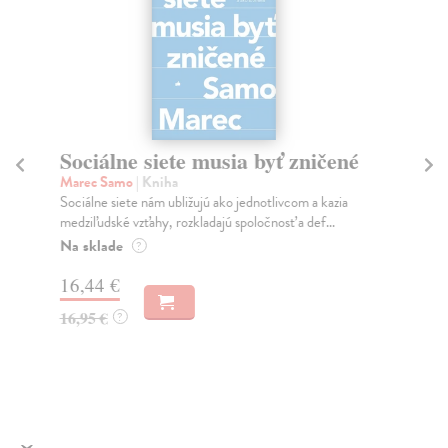
Sociálne siete musia byť zničené
S
K
Marec Samo
| Kniha
Sociálne siete nám ubližujú ako jednotlivcom a kazia
Mik
medziľudské vzťahy, rozkladajú spoločnosť a def...
Mon
o k
Na sklade
?
Na
16,44 €
23
16,95 €
?
24