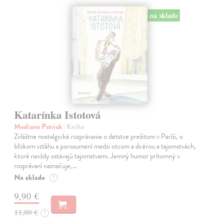
na sklade
Katarínka Istotová
Modiano Patrick
| Kniha
Zvláštne nostalgické rozprávanie o detstve prežitom v Paríži, o
blízkom vzťahu a porozumení medzi otcom a dcérou a tajomstvách,
ktoré navždy ostávajú tajomstvami. Jemný humor prítomný v
rozprávaní naznačuje,…
Na sklade
?
9,90 €
11,00 €
?