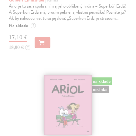
Guibert Emmanuel
| Kniha
Ariol je tu zas a spolu s ním aj jeho obľúbený hrdina – Superkôň Erdži!
A Superkôň Erdži má, prosím pekne, aj vlastnú pesničku! Poznáte ju?
Ak by náhodou nie, tu sú jej slová: „Superkôň Erdži je strážcom…
Na sklade
?
17,10 €
18,00 €
?
na sklade
novinka