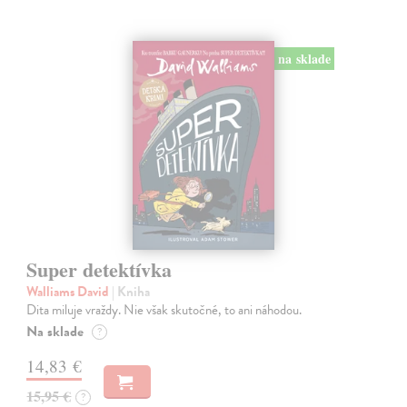
na sklade
Super detektívka
Walliams David
| Kniha
Dita miluje vraždy. Nie však skutočné, to ani náhodou.
Na sklade
?
14,83 €
15,95 €
?