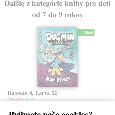
Ďalšie z kategórie knihy pre deti
od 7 do 9 rokov
na sklade
Dogman 8. Larva 22
Pilkey Dav
| Kniha
Dogman je späť! V ôsmej knihe dobrodružstiev svetoznámeho poliša
so psou hlavou náš hrdina čelí zlej Víle Cile, oblude Kôrovi
Príjmete naše cookies?
McStromaldovi, 22 superzúrivým psychokinetickým žubrienkam a