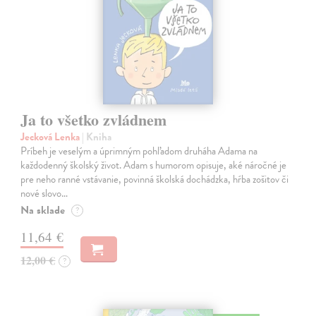
Ja to všetko zvládnem
Jecková Lenka
| Kniha
Príbeh je veselým a úprimným pohľadom druháha Adama na
každodenný školský život. Adam s humorom opisuje, aké náročné je
pre neho ranné vstávanie, povinná školská dochádzka, hŕba zošitov či
nové slovo…
Na sklade
?
11,64 €
12,00 €
?