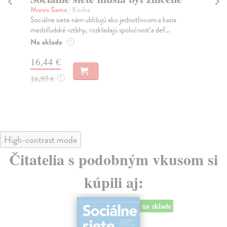
K
Marec Samo
| Kniha
Sociálne siete nám ubližujú ako jednotlivcom a kazia
Mik
medziľudské vzťahy, rozkladajú spoločnosť a def...
Mon
o k
Na sklade
?
Na
16,44 €
23
16,95 €
?
24
High-contrast mode
Čitatelia s podobným vkusom si
kúpili aj:
na sklade