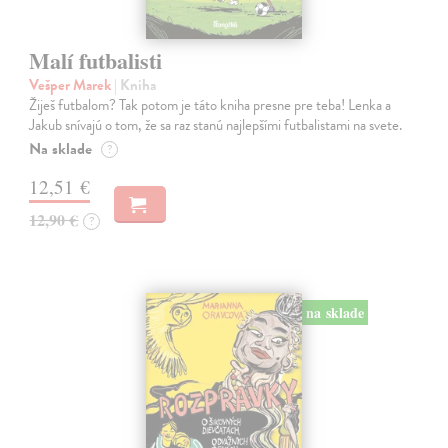
Malí futbalisti
Vešper Marek
| Kniha
Žiješ futbalom? Tak potom je táto kniha presne pre teba! Lenka a
Jakub snívajú o tom, že sa raz stanú najlepšími futbalistami na svete.
Na sklade
?
12,51 €
12,90 €
?
na sklade