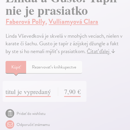
nie je prasiatko
Faberová Polly
,
Vulliamyová Clara
Linda Vševedková je skvelá v mnohých veciach, nielen v
karate či šachu. Gusto je tapír z ázijskej džungle a fakt
by ste si ho nemali mýliť s prasiatkom.
Čítať ďalej
↓
Kúpiť
Rezervovať v kníhkupectve
titul je vypredaný
7,90 €
Pridať do wishlistu
Odporučiť známemu