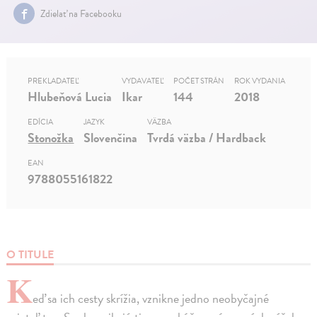
Zdielať na Facebooku
PREKLADATEĽ
VYDAVATEĽ
POČET STRÁN
ROK VYDANIA
Hlubeňová Lucia
Ikar
144
2018
EDÍCIA
JAZYK
VÄZBA
Stonožka
Slovenčina
Tvrdá väzba / Hardback
EAN
9788055161822
O TITULE
K
eď sa ich cesty skrížia, vznikne jedno neobyčajné