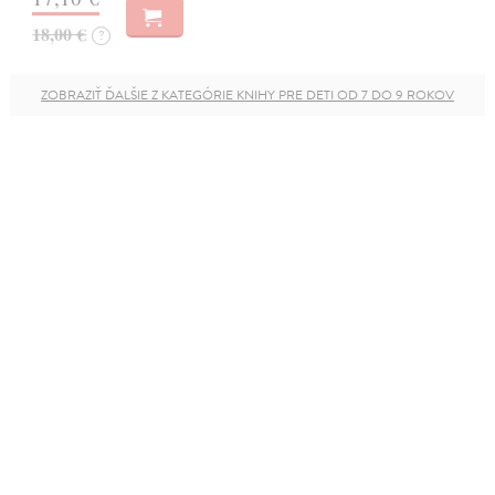
18,00 €
?
ZOBRAZIŤ ĎALŠIE Z KATEGÓRIE KNIHY PRE DETI OD 7 DO 9 ROKOV