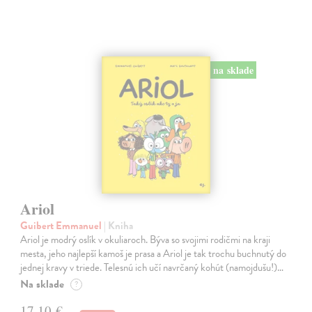
na sklade
Ariol
Guibert Emmanuel
| Kniha
Ariol je modrý oslík v okuliaroch. Býva so svojimi rodičmi na kraji
mesta, jeho najlepší kamoš je prasa a Ariol je tak trochu buchnutý do
jednej kravy v triede. Telesnú ich učí navrčaný kohút (namojdušu!)…
Na sklade
?
17,10 €