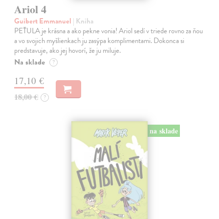
Ariol 4
Guibert Emmanuel
| Kniha
PEŤULA je krásna a ako pekne vonia! Ariol sedí v triede rovno za ňou
a vo svojich myšlienkach ju zasýpa komplimentami. Dokonca si
predstavuje, ako jej hovorí, že ju miluje.
Na sklade
?
17,10 €
18,00 €
?
na sklade