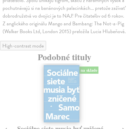
priateľstvo. Spolu unikajú tigrom, skáču z náramných výšok a
pochutnávajú si na banánových palacinkách... pretože zažívať
dobrodružstvá vo dvojici je to NAJ! Pre čitateľov od 6 rokov.
Z anglického originálu Mango and Bambang: The Not-a-Pig
(Walker Books Ltd, London 2015) preložila Lucia Hlubeňová.
High-contrast mode
Podobné tituly
na sklade
Sociálne siete musia byť zničené
S