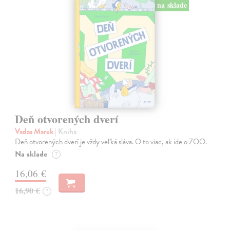
na sklade
Deň otvorených dverí
Vadas Marek
| Kniha
Deň otvorených dverí je vždy veľká sláva. O to viac, ak ide o ZOO.
Na sklade
?
16,06 €
16,90 €
?