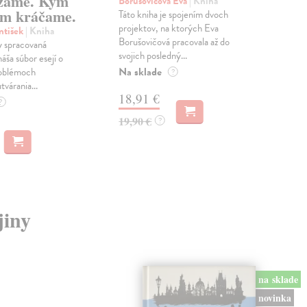
zame. Kým
Borušovičová Eva
| Kniha
Kun
m kráčame.
Táto kniha je spojením dvoch
Poma
projektov, na ktorých Eva
čty
ntišek
| Kniha
Borušovičová pracovala až do
naps
 spracovaná
svojich posledný...
česk
náša súbor esejí o
Na sklade
Na 
oblémoch
?
tvárania...
18,91 €
14
?
19,90 €
15,
?
jiny
na sklade
novinka