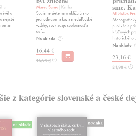
byť zničené
prichád
sme. Ka
iha
Marec Samo
| Kniha
právěl o
Sociálne siete nám ubližujú ako
Mikloško Fra
o nejisté
jednotlivcom a kazia medziľudské
Monograficky
ý román
vzťahy, rozkladajú spoločnosť a
publikácia pri
def...
kľúčových pr
historického u
Na sklade
?
Na sklade
16,44 €
23,16 €
16,95 €
?
24,90 €
?
šie z kategórie slovenské a české de
novinka
na sklade