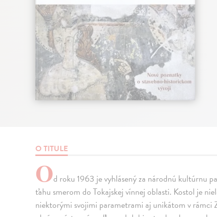
O TITULE
O
d roku 1963 je vyhlásený za národnú kultúrnu 
ťahu smerom do Tokajskej vínnej oblasti. Kostol je ni
niektorými svojimi parametrami aj unikátom v rámci Z