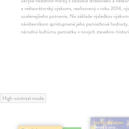
ukrýva nástenné maľby z obdobia stredoveku a nesko
a reštaurátorský výskums, realizovaný v roku 2014, v
ucelenejšieho poznania. Na základe výsledkov výskumu
návštevníkom sprístupnené jeho pamiatkové hodnoty. 
národnú kultúrnu pamiatku v nových stavebno-historic
High-contrast mode