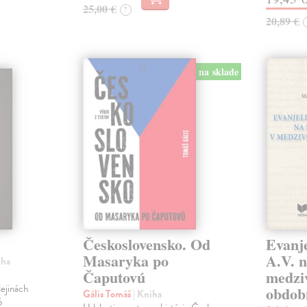
25,00 €
?
20,89 €
na sklade
Československo. Od
Evanje
Masaryka po
A.V. n
iha
Čaputovú
medzi
ejinách
obdob
Gális Tomáš
| Kniha
6