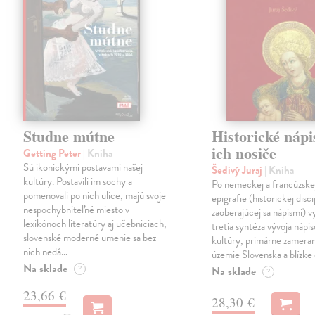
Studne mútne
Historické nápi
ich nosiče
Getting Peter
| Kniha
Sú ikonickými postavami našej
Šedivý Juraj
| Kniha
kultúry. Postavili im sochy a
Po nemeckej a francúzske
pomenovali po nich ulice, majú svoje
epigrafie (historickej disci
nespochybniteľné miesto v
zaoberajúcej sa nápismi) 
lexikónoch literatúry aj učebniciach,
tretia syntéza vývoja nápis
slovenské moderné umenie sa bez
kultúry, primárne zamera
nich nedá…
územie Slovenska a blízke 
Na sklade
?
Na sklade
?
23,66 €
28,30 €