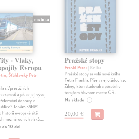
novinka
ty - Vlaky,
Pražské stopy
spojily Evropu
Frankl Peter
| Kniha
Pražské stopy sa volá nová kniha
tin, Šťáhlavský Petr
|
Petra Frankla. Píše v nej o židoch zo
Žiliny, ktorí študovali a pôsobili v
ila síť prestižních
terajšom hlavnom meste ČR.
expresů a jak se její vývoj
Na sklade
 železniční dopravy v
?
blice? To vám přiblíží
20,00 €
 historii evropské sítě
ch mezinárodních vlaků,…
e do 10 dní
€