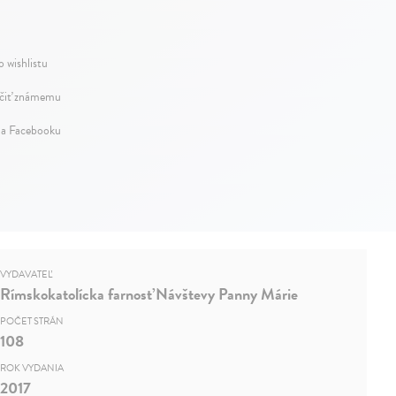
o wishlistu
iť známemu
na Facebooku
VYDAVATEĽ
Rímskokatolícka farnosť Návštevy Panny Márie
POČET STRÁN
108
ROK VYDANIA
2017