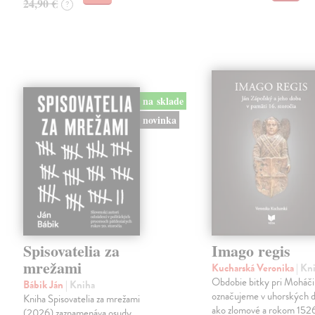
24,90 €
?
na sklade
novinka
Spisovatelia za
Imago regis
mrežami
Kucharská Veronika
| Kn
Obdobie bitky pri Moháči
Bábik Ján
| Kniha
označujeme v uhorských d
Kniha Spisovatelia za mrežami
ako zlomové a rokom 152
(2026) zaznamenáva osudy