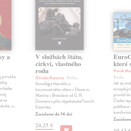
sy a
V službách štátu,
EuroCi
cirkvi, vlastného
které 
rodu
Harák Mar
j príručke
Kniha
Orviská Katarína
| Kniha
plíny
Jak se zrod
Ikonológia hlavného a
vychádza
evropských 
korunovačného oltára v Dóme sv.
ovej
promítl do
Martina v Bratislave od G. R.
ná na
České repu
Donnera a jeho objednávateľ Imrich
okolie, s…
publikace o
Esterházi.
komfortní
Zasielame do 14 dní
Zasielam
24,25 €
19,43 