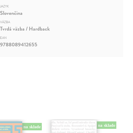
JAZYK
Slovenčina
VÄZBA
Tvrdá väzba / Hardback
EAN
9788089412655
na sklade
na sklade