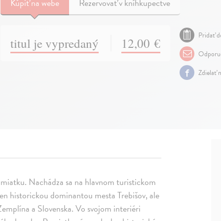
Kúpiť
na webe
Rezervovať v kníhkupectve
Pridať d
titul je vypredaný
12,00 €
Odporuč
Zdielať 
pamiatku. Nachádza sa na hlavnom turistickom
elen historickou dominantou mesta Trebišov, ale
emplína a Slovenska. Vo svojom interiéri