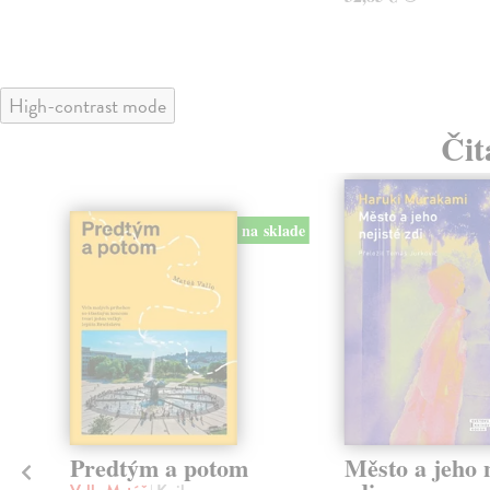
High-contrast mode
Čit
na sklade
Predtým a potom
Město a jeho n