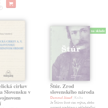
?
na sklade
lická cirkev
Štúr. Zrod
a Slovensku v
slovenského národa
vojnovom
Demmel József
| Kniha
í
Je Štúrov život viac mýtus, alebo
vysnená predstava o zakladateľovi