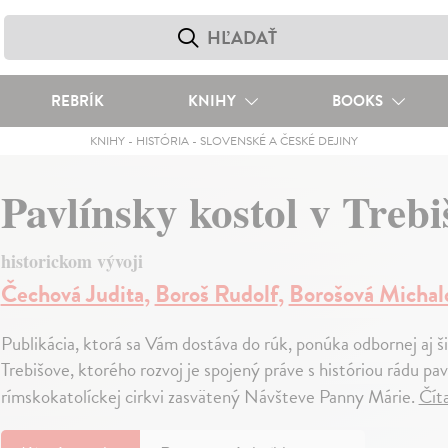
REBRÍK
KNIHY
BOOKS
KNIHY
-
HISTÓRIA
-
SLOVENSKÉ A ČESKÉ DEJINY
Pavlínsky kostol v Treb
historickom vývoji
Čechová Judita
,
Boroš Rudolf
,
Borošová Michal
Publikácia, ktorá sa Vám dostáva do rúk, ponúka odbornej aj š
Trebišove, ktorého rozvoj je spojený práve s históriou rádu pav
rímskokatolíckej cirkvi zasvätený Návšteve Panny Márie.
Čít