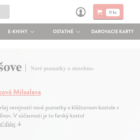
0 ks
E-KNIHY
OSTATNÉ
DAROVACIE KARTY
išove
Nové poznatky o stavebno-
cová Miloslava
iršej verejnosti nové poznatky o kláštornom kostole v
línov. V súčasnosti je to farský kostol
ať ďalej
↓