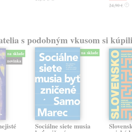
24,90 €
?
atelia s podobným vkusom si kúpili
na sklade
na sklade
novinka
ejisté
Sociálne siete musia
Slovens