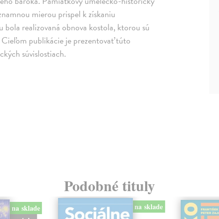
rého baroka. Pamiatkový umelecko-historický
ýznamnou mierou prispel k získaniu
 bola realizovaná obnova kostola, ktorou sú
Cieľom publikácie je prezentovať túto
kých súvislostiach.
Podobné tituly
na sklade
na sklade