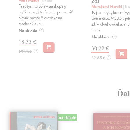
zdi
Vallo Matúš
| Kniha
Predtým tu bola vízia skupiny
Murakami Haruki
| Kn
nadšencov, ktorí chceli premeniť
Ty jsi to byla, kdo mi vy
hlavné mesto Slovenska na
tom městě. Město a jeh
modernú eur...
zdi – dlouho očekávan
Haru...
Na sklade
?
Na sklade
?
18,55 €
30,22 €
19,95 €
?
32,85 €
?
Ďal
na sklade