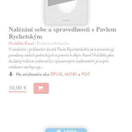
Nalézání sebe a spravedlnosti s Pavlem
Rychetským
Hvížďala Karel
| Elektronická kniha
V osobním i profesním životě Pavla Rychetského se koncentrují
paradoxy našich politických a právních dějin. Karel Hvížďala jako
zkušený tvůrce rozhovorů s významnými osobnostmi je svými
otázkami zachycuje…
Na stiahnutie ako
EPUB
,
MOBI
a
PDF
10,00 €
E-KNIHA