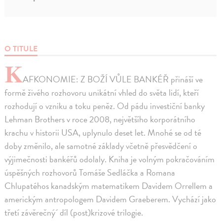
O TITULE
K
AFKONOMIE: Z BOŽÍ VŮLE BANKÉŘ přináší ve
formě živého rozhovoru unikátní vhled do světa lidí, kteří
rozhodují o vzniku a toku peněz. Od pádu investiční banky
Lehman Brothers v roce 2008, největšího korporátního
krachu v historii USA, uplynulo deset let. Mnohé se od té
doby změnilo, ale samotné základy včetně přesvědčení o
výjimečnosti bankéřů odolaly. Kniha je volným pokračováním
úspěšných rozhovorů Tomáše Sedláčka a Romana
Chlupatéhos kanadským matematikem Davidem Orrellem a
americkým antropologem Davidem Graeberem. Vychází jako
třetí závěrečný´ díl (post)krizové trilogie.