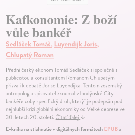
Kafkonomie: Z boží
vůle bankéř
Sedláček Tomáš
,
Luyendijk Joris
,
Chlupatý Roman
Přední český ekonom Tomáš Sedláček si společně s
publicistou a konzultantem Romanem Chlupatým
přizvali k debatě Jorise Luyendijka. Tento nizozemský
antropolog a spisovatel zkoumal v londýnské City
bankéře coby specifický druh, který´ je podepsán pod
nejhlubší krizí globální ekonomiky od Velké deprese ve
30. letech 20. století.
Čítať ďalej
↓
E-kniha na stiahnutie v digitálnych formátoch
EPUB
a