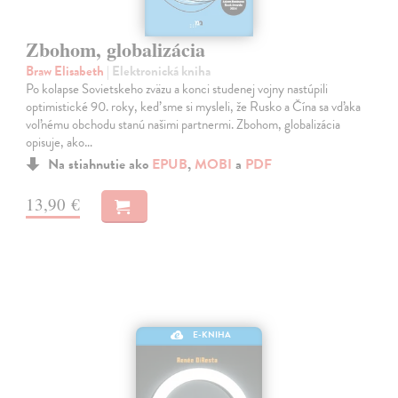
Zbohom, globalizácia
Braw Elisabeth
| Elektronická kniha
Po kolapse Sovietskeho zväzu a konci studenej vojny nastúpili
optimistické 90. roky, keď sme si mysleli, že Rusko a Čína sa vďaka
voľnému obchodu stanú našimi partnermi. Zbohom, globalizácia
opisuje, ako…
Na stiahnutie ako
EPUB
,
MOBI
a
PDF
13,90 €
E-KNIHA