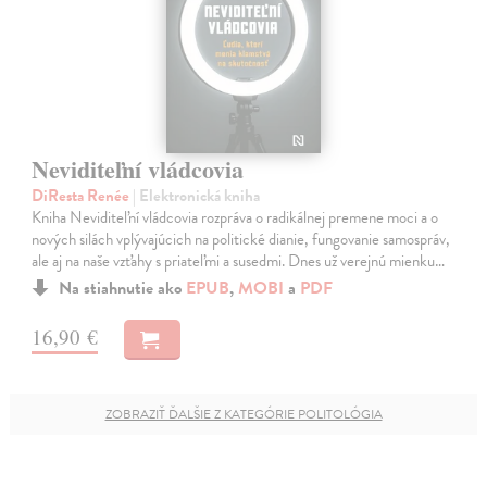
Neviditeľní vládcovia
DiResta Renée
| Elektronická kniha
Kniha Neviditeľní vládcovia rozpráva o radikálnej premene moci a o
nových silách vplývajúcich na politické dianie, fungovanie samospráv,
ale aj na naše vzťahy s priateľmi a susedmi. Dnes už verejnú mienku…
Na stiahnutie ako
EPUB
,
MOBI
a
PDF
16,90 €
ZOBRAZIŤ ĎALŠIE Z KATEGÓRIE POLITOLÓGIA