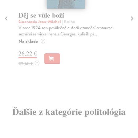
Děj se vůle boží
Ps
Guenassia Jean-Michel
| Kniha
Se
V roce 1924 se v poválečné euforii v taneční restauraci
Sní
seznámí servírka Irene a Georges, kulisák pa...
zla
Na sklade
Na
?
26,22 €
18
27,60 €
18
?
Ďalšie z kategórie politológia