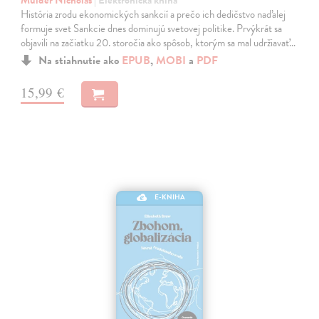
História zrodu ekonomických sankcií a prečo ich dedičstvo naďalej
formuje svet Sankcie dnes dominujú svetovej politike. Prvýkrát sa
objavili na začiatku 20. storočia ako spôsob, ktorým sa mal udržiavať…
Na stiahnutie ako
EPUB
,
MOBI
a
PDF
15,99 €
E-KNIHA