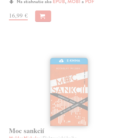
Na stiahnutie ako
EPUB
,
MOBI
a
PDF
16,99 €
E-KNIHA
Moc sankcií
Mulder Nicholas
| Elektronická kniha