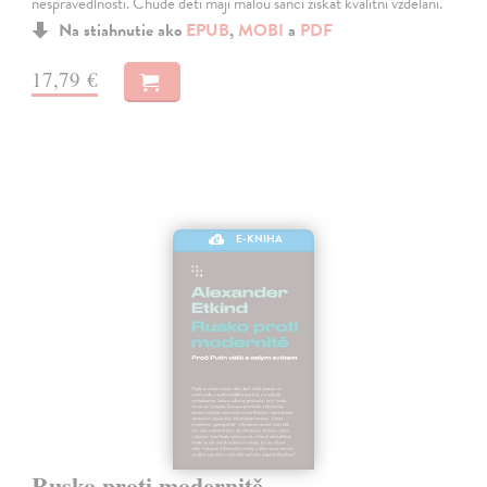
nespravedlností. Chudé děti mají malou šanci získat kvalitní vzdělání.
Na stiahnutie ako
EPUB
,
MOBI
a
PDF
17,79 €
E-KNIHA
Rusko proti modernitě