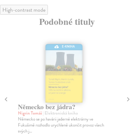
High-contrast mode
Podobné tituly
E-KNIHA
Německo bez jádra?
K
Nigrin Tomáš
| Elektronická kniha
Ši
Německo se po havárii jaderné elektrárny ve
Dne
Fukušimě rozhodlo urychleně ukončit provoz všech
prí
svých j...