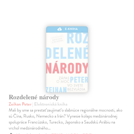
E-KNIHA
Rozdelené národy
Zeihan Peter
| Elektronická kniha
Mali by sme sa prestať zaujímať o slabnúce regionálne mocnosti, ako
sú Čína, Rusko, Nemecko a Irán? Vynesie kolaps medzinárodnej
spolupráce Francúzsko, Turecko, Japonsko a Saudskú Arábiu na
vrchol medzinárodného…