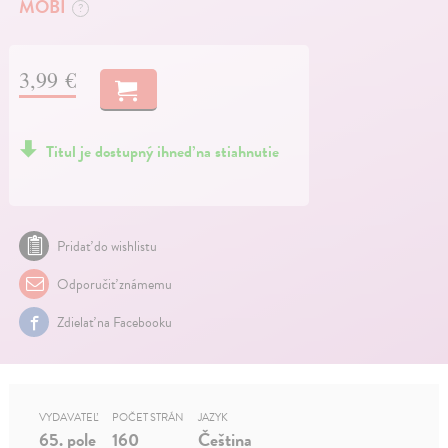
MOBI
?
3,99 €
Titul je dostupný ihneď na stiahnutie
Pridať do wishlistu
Odporučiť známemu
Zdielať na Facebooku
VYDAVATEĽ
POČET STRÁN
JAZYK
65. pole
160
Čeština