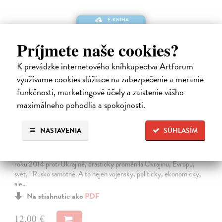
E-KNIHA
Príjmete naše cookies?
K prevádzke internetového kníhkupectva Artforum
využívame cookies slúžiace na zabezpečenie a meranie
funkčnosti, marketingové účely a zaistenie vášho
maximálneho pohodlia a spokojnosti.
Souostroví Rusko ve válce proti Ukrajině
NASTAVENIA
SÚHLASÍM
Glanc Tomáš
| Elektronická kniha
Válka, kterou ruská armáda, podporovaná částí společnosti, vede od
roku 2014 proti Ukrajině, drasticky proměnila Ukrajinu, Evropu,
svět, i Rusko samotné. A to nejen vojensky, politicky, ekonomicky,
ale…
Na stiahnutie ako
PDF
12,00 €