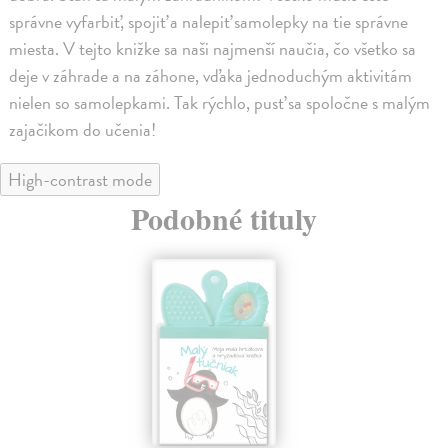
správne vyfarbiť, spojiť a nalepiť samolepky na tie správne
miesta. V tejto knižke sa naši najmenší naučia, čo všetko sa
deje v záhrade a na záhone, vďaka jednoduchým aktivitám
nielen so samolepkami. Tak rýchlo, pusť sa spoločne s malým
zajačikom do učenia!
High-contrast mode
Podobné tituly