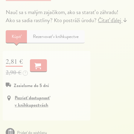
Nauč sa s malým zajačikom, ako sa starať o záhradu!
Ako sa sadia rastliny? Kto postráži úrodu?
Čítať ďalej
↓
Kúpiť
Rezervovať v kníhkupectve
2,81 €
2,90 €
?
Zasielame do 5 dní
Pozrieť dostupnosť
v kníhkupectvách
Pridať do wishlistu