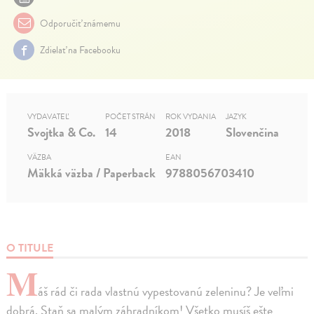
Odporučiť známemu
Zdielať na Facebooku
VYDAVATEĽ
POČET STRÁN
ROK VYDANIA
JAZYK
Svojtka & Co.
14
2018
Slovenčina
VÄZBA
EAN
Mäkká väzba / Paperback
9788056703410
O TITULE
M
áš rád či rada vlastnú vypestovanú zeleninu? Je veľmi
dobrá. Staň sa malým záhradníkom! Všetko musíš ešte