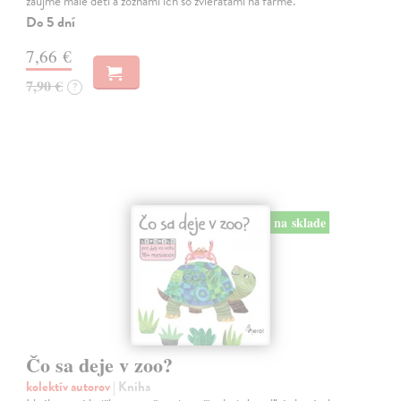
zaujme malé deti a zoznámi ich so zvieratami na farme.
Do 5 dní
7,66 €
7,90 €
?
na sklade
Čo sa deje v zoo?
kolektív autorov
| Kniha