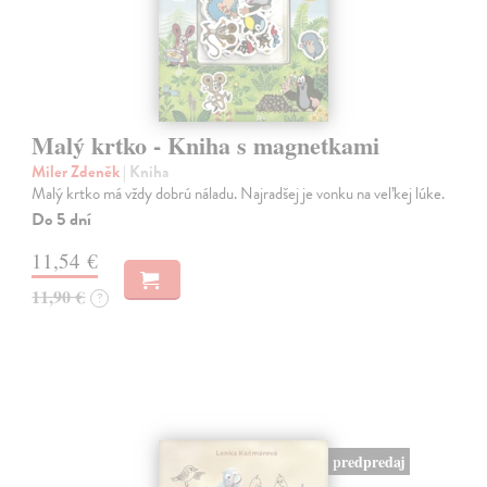
Malý krtko - Kniha s magnetkami
Miler Zdeněk
| Kniha
Malý krtko má vždy dobrú náladu. Najradšej je vonku na veľkej lúke.
Do 5 dní
11,54 €
11,90 €
?
predpredaj