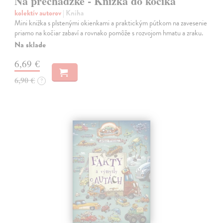
Na prechádzke - Knižka do kočíka
kolektív autorov
| Kniha
Mini knižka s plstenými okienkami a praktickým pútkom na zavesenie
priamo na kočiar zabaví a rovnako pomôže s rozvojom hmatu a zraku.
Na sklade
6,69 €
6,90 €
?