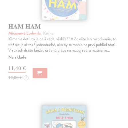
HAM HAM
Mičianová Ľudmila
| Kniha
Kŕmenie detí, to je celá veda, všakže?! A čo ešte len rozprávanie, to
tiež nie je až také jednoduché, ako by sa mohlo na prvý pohľad zdať.
V rukách držíte knižku určenú práve na rozvoj reči a rozšírenie…
Na sklade
11,40 €
12,00 €
?