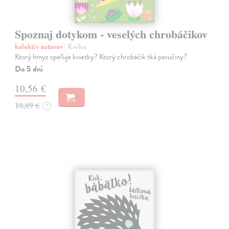
Spoznaj dotykom - veselých chrobáčikov
kolektív autorov
| Kniha
Ktorý hmyz opeľuje kvietky? Ktorý chrobáčik tká pavučiny?
Do 5 dní
10,56 €
10,89 €
?