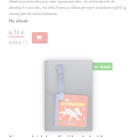
Ideálna prvá knižka pre vaše najmenšie deti. Je veľká akurát do
detských ručičiek, má oblú hranu a vďaka pevným stránkam vydrží aj
menej šetrné zaobchádzanie.
Na sklade
6,71 €
6,92 €
?
na sklade