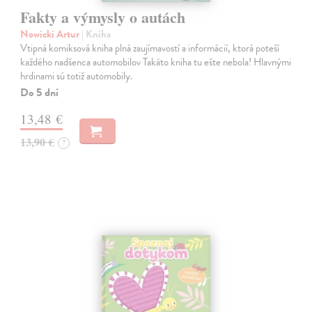
Fakty a výmysly o autách
Nowicki Artur
| Kniha
Vtipná komiksová kniha plná zaujímavostí a informácií, ktorá poteší
každého nadšenca automobilov Takáto kniha tu ešte nebola! Hlavnými
hrdinami sú totiž automobily.
Do 5 dní
13,48 €
13,90 €
?