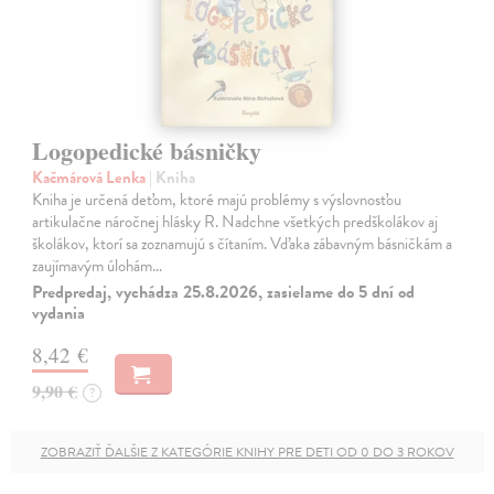
Logopedické básničky
Kačmárová Lenka
| Kniha
Kniha je určená deťom, ktoré majú problémy s výslovnosťou
artikulačne náročnej hlásky R. Nadchne všetkých predškolákov aj
školákov, ktorí sa zoznamujú s čítaním. Vďaka zábavným básničkám a
zaujímavým úlohám…
Predpredaj, vychádza 25.8.2026, zasielame do 5 dní od
vydania
8,42 €
9,90 €
?
ZOBRAZIŤ ĎALŠIE Z KATEGÓRIE KNIHY PRE DETI OD 0 DO 3 ROKOV