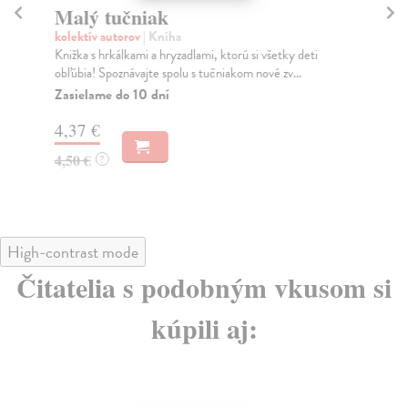
Malý tučniak
Z
kolektív autorov
| Kniha
kol
Knižka s hrkálkami a hryzadlami, ktorú si všetky deti
Aj 
obľúbia! Spoznávajte spolu s tučniakom nové zv...
Tot
Zasielame do 10 dní
Do
4,37 €
2,
4,50 €
2,
?
High-contrast mode
Čitatelia s podobným vkusom si
kúpili aj: