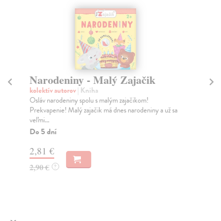
Narodeniny - Malý Zajačik
Do
M
kolektív autorov
| Kniha
Osláv narodeniny spolu s malým zajačikom!
kol
Prekvapenie! Malý zajačik má dnes narodeniny a už sa
Mal
veľmi...
mrk
mot
Do 5 dní
Do
2,81 €
8,
2,90 €
?
8,