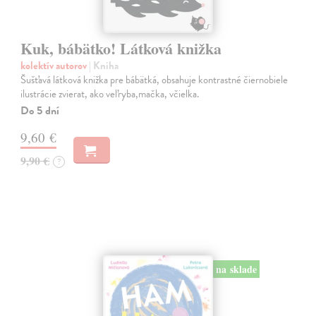
Kuk, bábätko! Látková knižka
kolektív autorov
| Kniha
Šušťavá látková knižka pre bábätká, obsahuje kontrastné čiernobiele
ilustrácie zvierat, ako veľryba,mačka, včielka.
Do 5 dní
9,60 €
9,90 €
?
na sklade