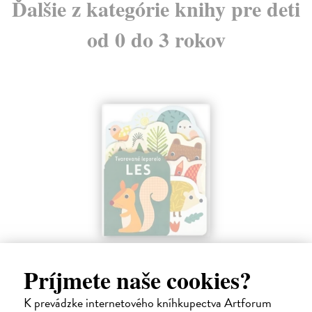
Ďalšie z kategórie knihy pre deti
od 0 do 3 rokov
Les - Tvarované leporelo
Payne Sally
| Kniha
Príjmete naše cookies?
Táto knižka s veselými obrázkami a rôzne tvarovanými stránkami
zaujme malé deti a zoznámi ich so životom v lese.
K prevádzke internetového kníhkupectva Artforum