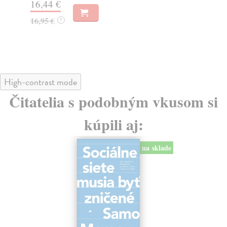
16,44 €
23
16,95 €
?
24
High-contrast mode
Čitatelia s podobným vkusom si
kúpili aj:
na sklade