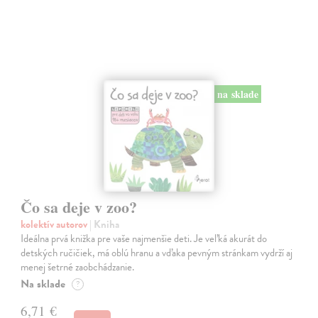
na sklade
Čo sa deje v zoo?
kolektív autorov
| Kniha
Ideálna prvá knižka pre vaše najmenšie deti. Je veľká akurát do
detských ručičiek, má oblú hranu a vďaka pevným stránkam vydrží aj
menej šetrné zaobchádzanie.
Na sklade
?
6,71 €