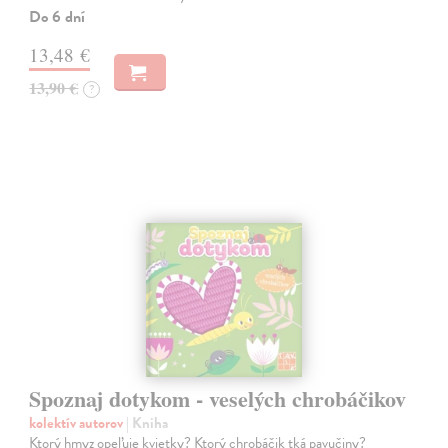
Do 6 dní
13,48 €
13,90 €
?
Spoznaj dotykom - veselých chrobáčikov
kolektív autorov
| Kniha
Ktorý hmyz opeľuje kvietky? Ktorý chrobáčik tká pavučiny?