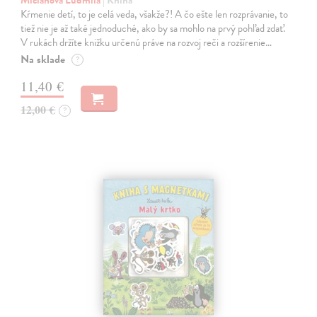
Mičianová Ľudmila
| Kniha
Kŕmenie detí, to je celá veda, všakže?! A čo ešte len rozprávanie, to
tiež nie je až také jednoduché, ako by sa mohlo na prvý pohľad zdať.
V rukách držíte knižku určenú práve na rozvoj reči a rozšírenie…
Na sklade
?
11,40 €
12,00 €
?