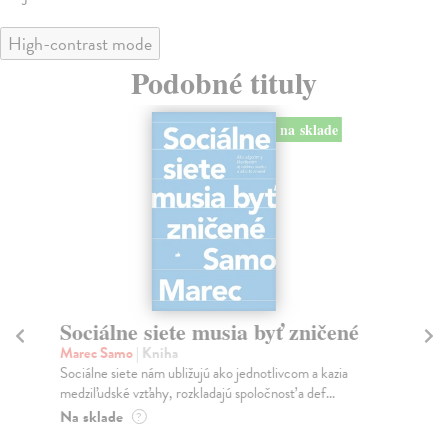
High-contrast mode
Podobné tituly
na sklade
Sociálne siete musia byť zničené
S
K
Marec Samo
| Kniha
Sociálne siete nám ubližujú ako jednotlivcom a kazia
Mik
medziľudské vzťahy, rozkladajú spoločnosť a def...
Mon
o k
Na sklade
?
Na