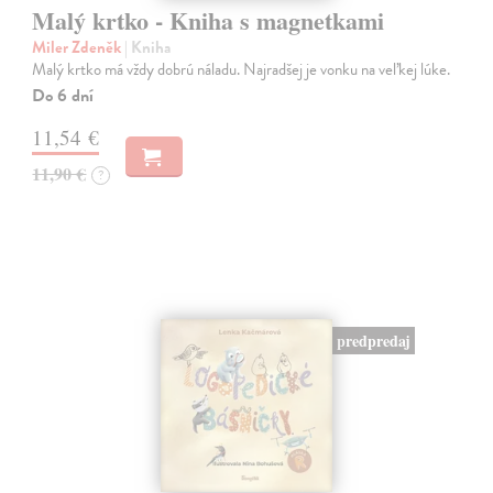
Malý krtko - Kniha s magnetkami
Miler Zdeněk
| Kniha
Malý krtko má vždy dobrú náladu. Najradšej je vonku na veľkej lúke.
Do 6 dní
11,54 €
11,90 €
?
predpredaj