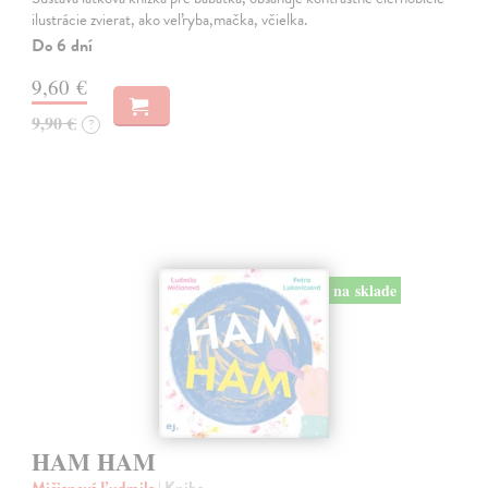
ilustrácie zvierat, ako veľryba,mačka, včielka.
Do 6 dní
9,60 €
9,90 €
?
na sklade
HAM HAM