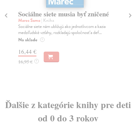
Sociálne siete musia byť zničené
S
K
Marec Samo
| Kniha
Sociálne siete nám ubližujú ako jednotlivcom a kazia
Mik
medziľudské vzťahy, rozkladajú spoločnosť a def...
Mon
o k
Na sklade
?
Na
16,44 €
23
16,95 €
?
24
Ďalšie z kategórie knihy pre deti
od 0 do 3 rokov