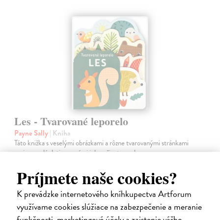
Les - Tvarované leporelo
Payne Sally
| Kniha
Táto knižka s veselými obrázkami a rôzne tvarovanými stránkami
zaujme malé deti a zoznámi ich so životom v lese.
Do 6 dní
Príjmete naše cookies?
7,66 €
K prevádzke internetového kníhkupectva Artforum
7,90 €
?
využívame cookies slúžiace na zabezpečenie a meranie
funkčnosti, marketingové účely a zaistenie vášho