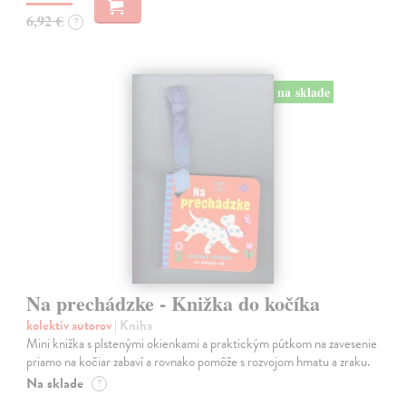
6,92 €
?
na sklade
Na prechádzke - Knižka do kočíka
kolektív autorov
| Kniha
Mini knižka s plstenými okienkami a praktickým pútkom na zavesenie
priamo na kočiar zabaví a rovnako pomôže s rozvojom hmatu a zraku.
Na sklade
?