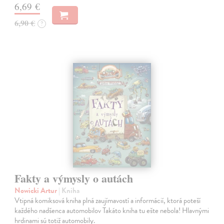
6,69 €
6,90 €
?
Fakty a výmysly o autách
Nowicki Artur
| Kniha
Vtipná komiksová kniha plná zaujímavostí a informácií, ktorá poteší
každého nadšenca automobilov Takáto kniha tu ešte nebola! Hlavnými
hrdinami sú totiž automobily.