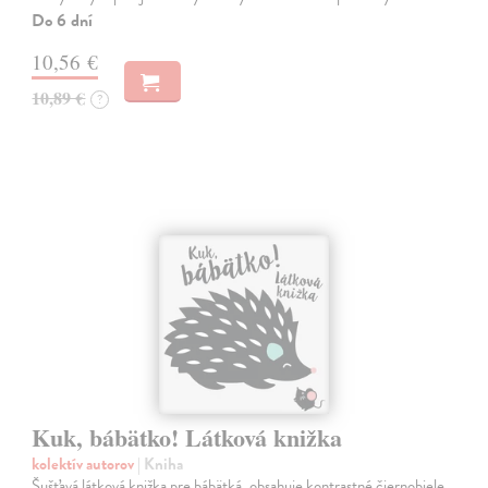
Do 6 dní
10,56 €
10,89 €
?
Kuk, bábätko! Látková knižka
kolektív autorov
| Kniha
Šušťavá látková knižka pre bábätká, obsahuje kontrastné čiernobiele