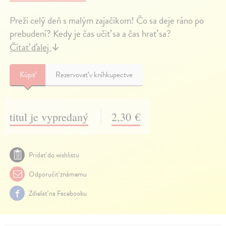
Preži celý deň s malým zajačikom! Čo sa deje ráno po
prebudení? Kedy je čas učiť sa a čas hrať sa?
Čítať ďalej
↓
Kúpiť
Rezervovať v kníhkupectve
titul je vypredaný
2,30 €
Pridať do wishlistu
Odporučiť známemu
Zdielať na Facebooku