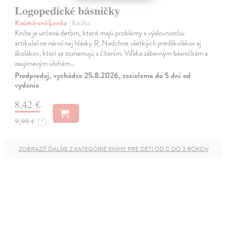
Logopedické básničky
Kačmárová Lenka
| Kniha
Kniha je určená deťom, ktoré majú problémy s výslovnosťou
artikulačne náročnej hlásky R. Nadchne všetkých predškolákov aj
školákov, ktorí sa zoznamujú s čítaním. Vďaka zábavným básničkám a
zaujímavým úlohám…
Predpredaj, vychádza 25.8.2026, zasielame do 5 dní od
vydania
8,42 €
9,90 €
?
ZOBRAZIŤ ĎALŠIE Z KATEGÓRIE KNIHY PRE DETI OD 0 DO 3 ROKOV