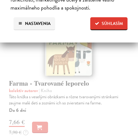
maximálneho pohodlia a spokojnosti.
NASTAVENIA
SÚHLASÍM
Farma - Tvarované leporelo
kolektív autorov
| Kniha
Táto knižka s veselými obrázkami a rôzne tvarovanými stránkami
zaujme malé deti a zoznámi ich so zvieratami na farme.
Do 6 dní
7,66 €
7,90 €
?