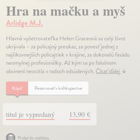
Hra na mačku a myš
Arlidge M.J.
Hlavná vyšetrovateľka Helen Graceová sa celý život
ukrývala – za policajný preukaz, za povesť jednej z
najšikovnejších policajtiek v krajine, za dokonalú fasádu
neomylnej profesionálky. Až kým sa po falošnom
obvinení neocitla v radoch odsúdených.
Čítať ďalej
↓
Kúpiť
Rezervovať v kníhkupectve
titul je vypredaný
13,90 €
Pridať do wishlistu