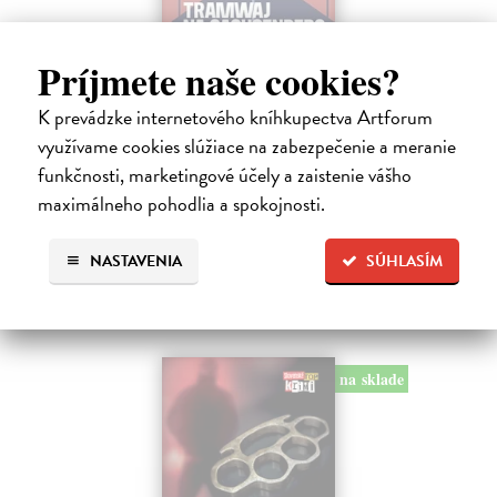
Príjmete naše cookies?
Tramwaj na Sachsenberg
Sagitarius Petr
| Kniha
K prevádzke internetového kníhkupectva Artforum
Tramwaj Cafe je kavárna v polském Těšíně a zároveň místo, kde se
využívame cookies slúžiace na zabezpečenie a meranie
sbíhají všechny nitky související s dalším brutálním zločinem, který
funkčnosti, marketingové účely a zaistenie vášho
musí vyřešit Roman Saran, major ostravské kriminálky, a jeho tým.
Jak…
maximálneho pohodlia a spokojnosti.
Zasielame do 12 dní
NASTAVENIA
SÚHLASÍM
15,91 €
16,40 €
?
na sklade