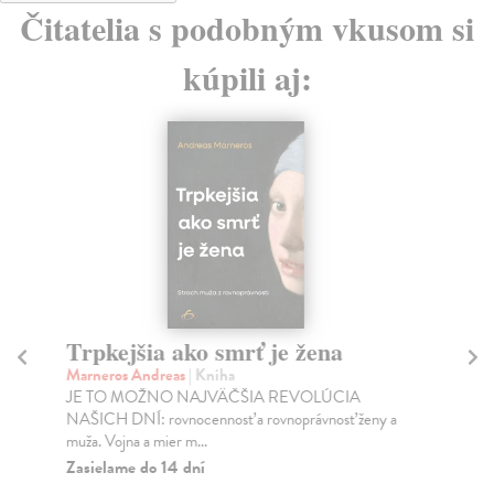
Čitatelia s podobným vkusom si
kúpili aj:
Trpkejšia ako smrť je žena
P
Marneros Andreas
| Kniha
Bor
JE TO MOŽNO NAJVÄČŠIA REVOLÚCIA
Tát
NAŠICH DNÍ: rovnocennosť a rovnoprávnosť ženy a
Bor
muža. Vojna a mier m...
Na
Zasielame do 14 dní
18