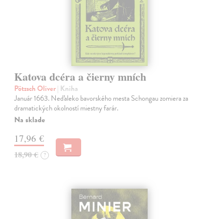
Katova dcéra a čierny mních
Pötzsch Oliver
| Kniha
Január 1663. Neďaleko bavorského mesta Schongau zomiera za
dramatických okolností miestny farár.
Na sklade
17,96 €
18,90 €
?