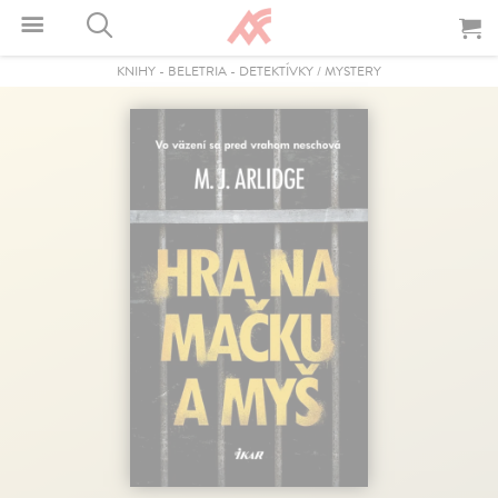
KNIHY
-
BELETRIA
-
DETEKTÍVKY / MYSTERY