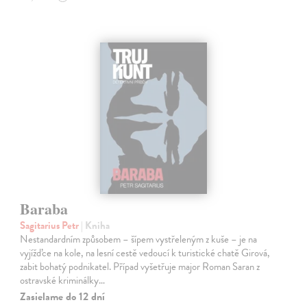
Baraba
Sagitarius Petr
| Kniha
Nestandardním způsobem – šípem vystřeleným z kuše – je na
vyjížďce na kole, na lesní cestě vedoucí k turistické chatě Girová,
zabit bohatý podnikatel. Případ vyšetřuje major Roman Saran z
ostravské kriminálky…
Zasielame do 12 dní