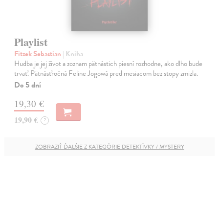
Playlist
Fitzek Sebastian
| Kniha
Hudba je jej život a zoznam pätnástich piesní rozhodne, ako dlho bude
trvať. Pätnásťročná Feline Jogowá pred mesiacom bez stopy zmizla.
Do 5 dní
19,30 €
19,90 €
?
ZOBRAZIŤ ĎALŠIE Z KATEGÓRIE DETEKTÍVKY / MYSTERY