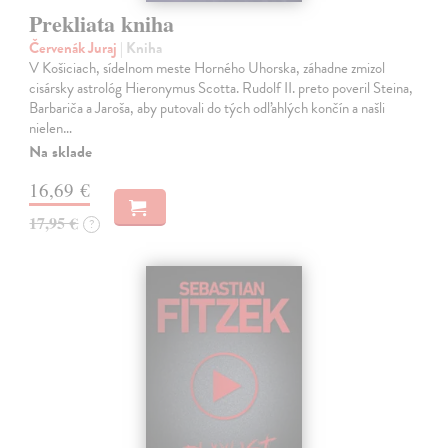
Prekliata kniha
Červenák Juraj
| Kniha
V Košiciach, sídelnom meste Horného Uhorska, záhadne zmizol
cisársky astrológ Hieronymus Scotta. Rudolf II. preto poveril Steina,
Barbariča a Jaroša, aby putovali do tých odľahlých končín a našli
nielen…
Na sklade
16,69 €
17,95 €
?