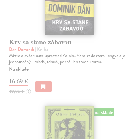
Krv sa stane zábavou
Dán Dominik
| Kniha
Mŕtve dievča v aute uprostred sídliska. Verdikt doktora Lengyela je
jednoznačný - mladá, zdravá, pekná, len trochu mŕtva.
Na sklade
16,69 €
17,95 €
?
na sklade