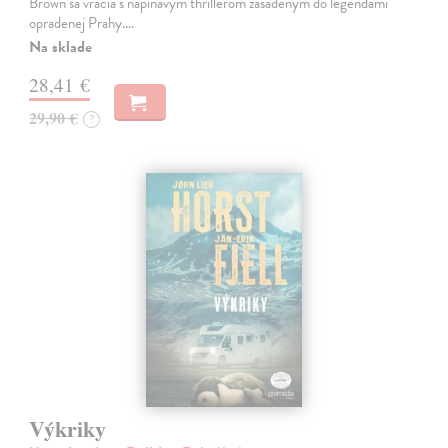
Brown sa vracia s napínavým thrillerom zasadeným do legendami
opradenej Prahy.…
Na sklade
28,41 €
29,90 €
?
Výkriky