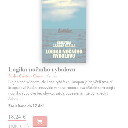
Logika nočního rybolovu
Scalia Cristina Cassar
| Kniha
Nejen pod svícnem, ale i pod rybářskou lampou je největší tma. V
listopadové Katánii nezvykle vane scirocco a dva přátelé se vracejí z
nočního rybolovu bez úlovku, zato s podezřením, že byli svědky
čehosi…
Zasielame do 12 dní
18,24 €
18,80 €
?