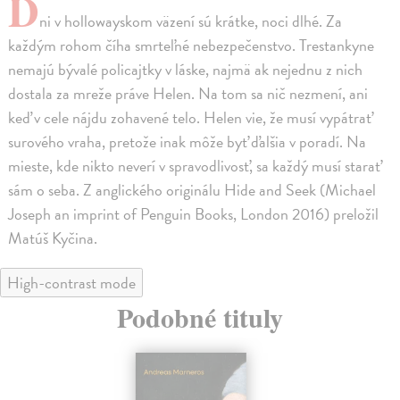
D
ni v hollowayskom väzení sú krátke, noci dlhé. Za
každým rohom číha smrteľné nebezpečenstvo. Trestankyne
nemajú bývalé policajtky v láske, najmä ak nejednu z nich
dostala za mreže práve Helen. Na tom sa nič nezmení, ani
keď v cele nájdu zohavené telo. Helen vie, že musí vypátrať
surového vraha, pretože inak môže byť ďalšia v poradí. Na
mieste, kde nikto neverí v spravodlivosť, sa každý musí starať
sám o seba. Z anglického originálu Hide and Seek (Michael
Joseph an imprint of Penguin Books, London 2016) preložil
Matúš Kyčina.
High-contrast mode
Podobné tituly