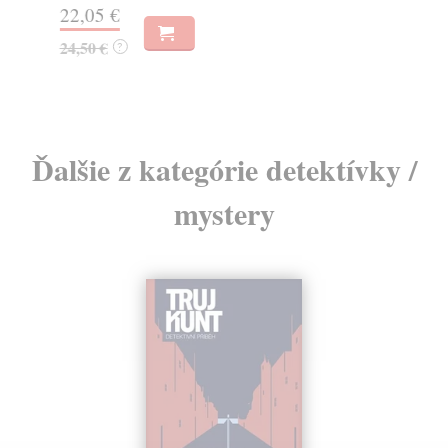
22,05 €
19
24,50 €
?
Ďalšie z kategórie detektívky /
mystery