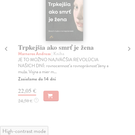
Trpkejšia ako smrť je žena
P
Marneros Andreas
| Kniha
Bor
JE TO MOŽNO NAJVÄČŠIA REVOLÚCIA
Tát
NAŠICH DNÍ: rovnocennosť a rovnoprávnosť ženy a
Bor
muža. Vojna a mier m...
Na
Zasielame do 14 dní
18
22,05 €
19
24,50 €
?
High-contrast mode