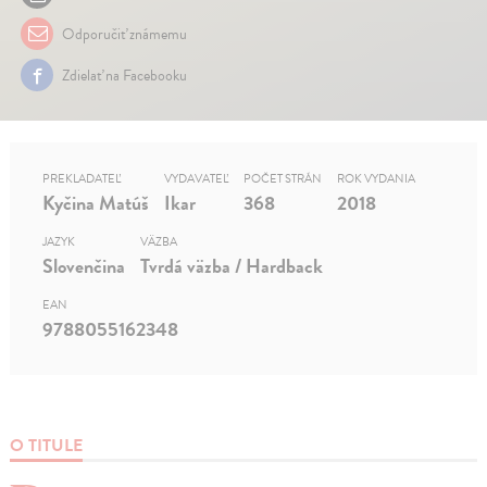
Odporučiť známemu
Zdielať na Facebooku
PREKLADATEĽ
VYDAVATEĽ
POČET STRÁN
ROK VYDANIA
Kyčina Matúš
Ikar
368
2018
JAZYK
VÄZBA
Slovenčina
Tvrdá väzba / Hardback
EAN
9788055162348
O TITULE