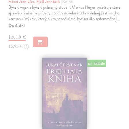
Horst Jorn Lier, Fjell Jan-Erik
| Kniha
Bývalý vojak a bývalý policajný študent Markus Heger vyšetruje staré
aj nové kriminálne prípady z podcastového štúdia v zadnej časti svojho
karavanu. Výkrik, ktorý nikto nepočul mal byť seriál o sedemročnej…
Do 4 dní
15,15 €
15,95 €
?
na sklade