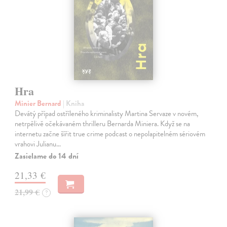
Hra
Minier Bernard
| Kniha
Devátý případ ostříleného kriminalisty Martina Servaze v novém,
netrpělivě očekávaném thrilleru Bernarda Miniera. Když se na
internetu začne šířit true crime podcast o nepolapitelném sériovém
vrahovi Julianu…
Zasielame do 14 dní
21,33 €
21,99 €
?