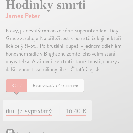
Hodinky smrti
James Peter
Nový, již devátý román ze série Superintendent Roy
Grace zasahuje Na příležitost k pomstě čekají někteří
lidé celý život… Po brutální loupeži v jednom odlehlém
honosném sídle v Brightonu zemře jeho velmi stará
obyvatelka. A zároveň se ztratí starožitnosti, obrazy a
další cennosti za miliony liber.
Čítať ďalej
↓
Kúpiť
Rezervovať v kníhkupectve
titul je vypredaný
16,40 €