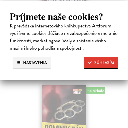
Tramwaj na Sachsenberg
Príjmete naše cookies?
Sagitarius Petr
| Kniha
K prevádzke internetového kníhkupectva Artforum
Tramwaj Cafe je kavárna v polském Těšíně a zároveň místo, kde se
sbíhají všechny nitky související s dalším brutálním zločinem, který
využívame cookies slúžiace na zabezpečenie a meranie
musí vyřešit Roman Saran, major ostravské kriminálky, a jeho tým.
funkčnosti, marketingové účely a zaistenie vášho
Jak…
maximálneho pohodlia a spokojnosti.
Zasielame do 12 dní
15,91 €
NASTAVENIA
SÚHLASÍM
16,40 €
?
na sklade