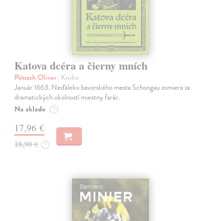
Katova dcéra a čierny mních
Pötzsch Oliver
| Kniha
Január 1663. Neďaleko bavorského mesta Schongau zomiera za
dramatických okolností miestny farár.
Na sklade
?
17,96 €
18,90 €
?