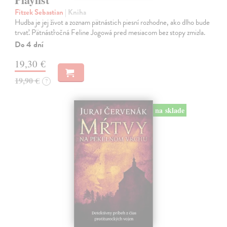
Fitzek Sebastian
| Kniha
Hudba je jej život a zoznam pätnástich piesní rozhodne, ako dlho bude
trvať. Pätnásťročná Feline Jogowá pred mesiacom bez stopy zmizla.
Do 4 dní
19,30 €
19,90 €
?
na sklade