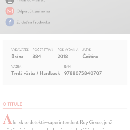
Pridať do wishlistu
Odporučiť známemu
Zdielať na Facebooku
VYDAVATEĽ
POČET STRÁN
ROK VYDANIA
JAZYK
Brána
384
2018
Čeština
VÄZBA
EAN
Tvrdá väzba / Hardback
9788075840707
O TITULE
A
le jak se detektiv-superintendent Roy Grace, jenž
vyšetřování vede, rychle dozví, zmizela též jedna věc