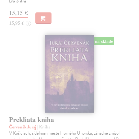
Do 3 dní
15,15 €
15,95 €
?
na sklade
Prekliata kniha
Červenák Juraj
| Kniha
V Košiciach, sídelnom meste Horného Uhorska, záhadne zmizol