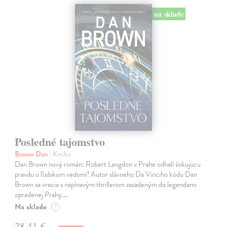
na sklade
Posledné tajomstvo
Brown Dan
| Kniha
Dan Brown nový román: Robert Langdon v Prahe odhalí šokujúcu
pravdu o ľudskom vedomí! Autor slávneho Da Vinciho kódu Dan
Brown sa vracia s napínavým thrillerom zasadeným do legendami
opradenej Prahy.…
Na sklade
?
28,41 €