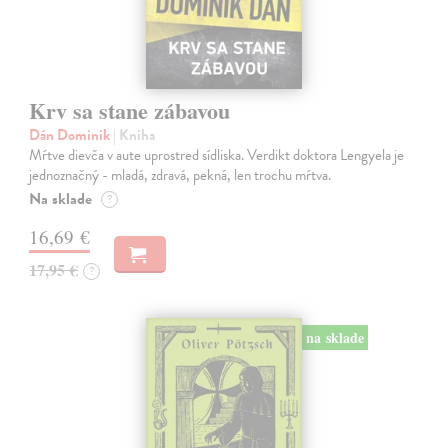
Krv sa stane zábavou
Dán Dominik
| Kniha
Mŕtve dievča v aute uprostred sídliska. Verdikt doktora Lengyela je
jednoznačný - mladá, zdravá, pekná, len trochu mŕtva.
Na sklade
?
16,69 €
17,95 €
?
na sklade