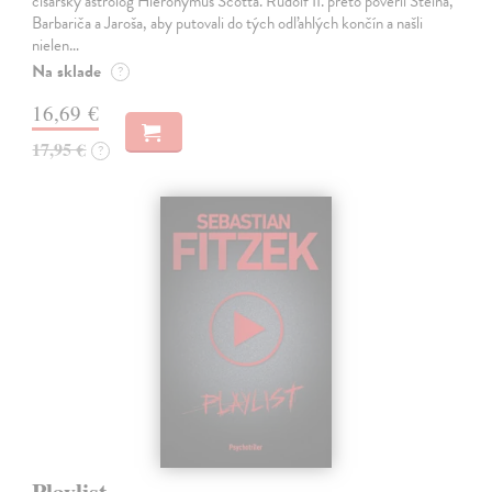
cisársky astrológ Hieronymus Scotta. Rudolf II. preto poveril Steina,
Barbariča a Jaroša, aby putovali do tých odľahlých končín a našli
nielen…
Na sklade
?
16,69 €
17,95 €
?
Playlist