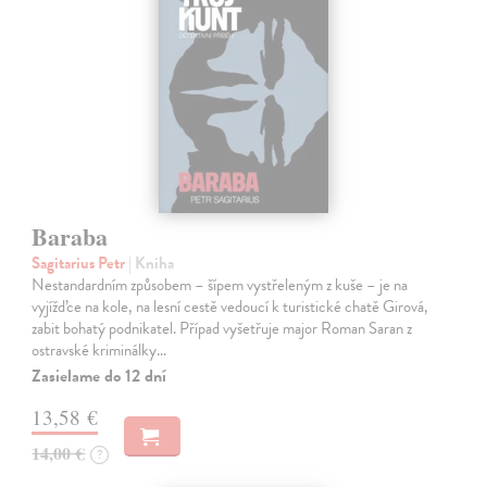
Baraba
Sagitarius Petr
| Kniha
Nestandardním způsobem – šípem vystřeleným z kuše – je na
vyjížďce na kole, na lesní cestě vedoucí k turistické chatě Girová,
zabit bohatý podnikatel. Případ vyšetřuje major Roman Saran z
ostravské kriminálky…
Zasielame do 12 dní
13,58 €
14,00 €
?