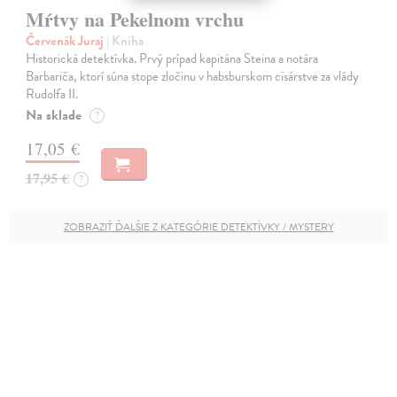
Mŕtvy na Pekelnom vrchu
Červenák Juraj
| Kniha
Historická detektívka. Prvý prípad kapitána Steina a notára
Barbariča, ktorí súna stope zločinu v habsburskom cisárstve za vlády
Rudolfa II.
Na sklade
?
17,05 €
17,95 €
?
ZOBRAZIŤ ĎALŠIE Z KATEGÓRIE DETEKTÍVKY / MYSTERY