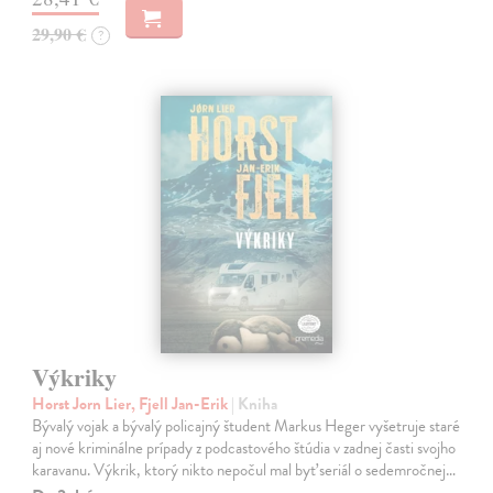
29,90 €
?
Výkriky
Horst Jorn Lier, Fjell Jan-Erik
| Kniha
Bývalý vojak a bývalý policajný študent Markus Heger vyšetruje staré
aj nové kriminálne prípady z podcastového štúdia v zadnej časti svojho
karavanu. Výkrik, ktorý nikto nepočul mal byť seriál o sedemročnej…