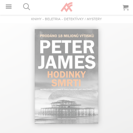
KNIHY
-
BELETRIA
-
DETEKTÍVKY / MYSTERY