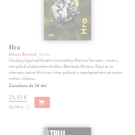
Hra
Minier Bernard
| Kniha
Devátý případ ostříleného kriminalisty Martina Servaze v novém,
netrpělivě očekávaném thrilleru Bernarda Miniera. Když se na
internetu začne šířit true crime podcast o nepolapitelném sériovém
vrahovi Julianu…
Zasielame do 14 dní
21,33 €
21,99 €
?