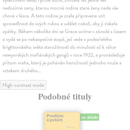
nedozírné ceny, kterou mocná rodina staré ženy nade vše
chová v lásce. A tato rodina je zcela připravena vzít
spravedlnost do svých rukou a udělat cokoli, aby ji získala
zpátky. Během několika dní se Grace ocitne v závodě s časem
a vydá se po nebezpečné stopě, jež vede z podezřelého
brightonského světa starožitností do minulosti až k válce
newyorských mafiánských gangů v roce 1922, a pronásleduje
přitom vraha, který je poháněn hamižností jednoho muže a
vztekem druhého…
High-contrast mode
Podobné tituly
na sklade