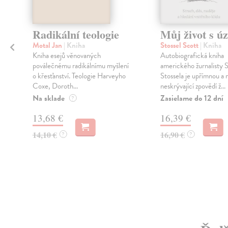
Radikální teologie
Můj život s úz
Motal Jan
| Kniha
Stossel Scott
| Kniha
Kniha esejů věnovaných
Autobiografická kniha
poválečnému radikálnímu myšlení
amerického žurnalisty 
o křesťanství. Teologie Harveyho
Stossela je upřímnou a 
Coxe, Doroth...
neskrývající zpovědí ž...
Na sklade
Zasielame do 12 dní
?
13,68 €
16,39 €
14,10 €
16,90 €
?
?