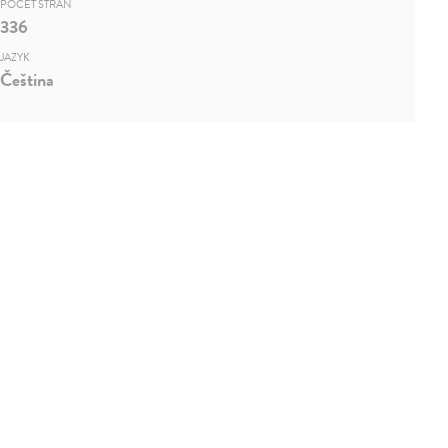
POČET STRÁN
336
JAZYK
Čeština