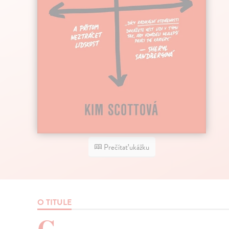
Prečítať ukážku
O TITULE
C