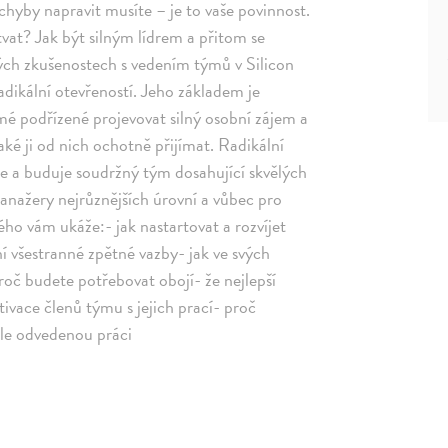
chyby napravit musíte – je to vaše povinnost.
tvat? Jak být silným lídrem a přitom se
ých zkušenostech s vedením týmů v Silicon
dikální otevřeností. Jeho základem je
ímé podřízené projevovat silný osobní zájem a
ké ji od nich ochotně přijímat. Radikální
ře a buduje soudržný tým dosahující skvělých
anažery nejrůznějších úrovní a vůbec pro
ho vám ukáže:- jak nastartovat a rozvíjet
í všestranné zpětné vazby- jak ve svých
roč budete potřebovat obojí- že nejlepší
tivace členů týmu s jejich prací- proč
le odvedenou práci