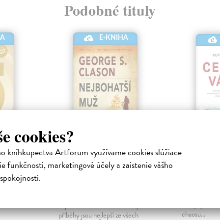
Podobné tituly
E-KNIHA
HA
še cookies?
ho kníhkupectva Artforum využívame cookies slúžiace
lední
Nejbohatší muž v
Cenové 
Babylóně
e funkčnosti, marketingové účely a zaistenie vášho
nická
Russell Rup
kniha
Clason George S.
| Elektronická
spokojnosti.
říte mezi
Cenové války 
kniha
přímně
cestopisem na
Nejslavnější kniha, která byla
 od
chtějí zjistit,
napsána na téma bohatství. Tyto
chaosu...
příběhy jsou nejlepší ze všech