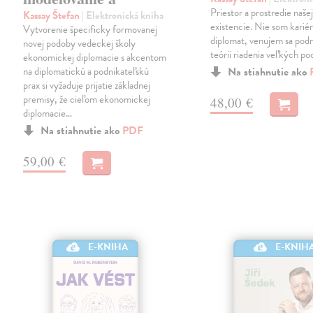
Priestor a prostredie naše
Kassay Štefan
| Elektronická kniha
existencie. Nie som karié
Vytvorenie špecificky formovanej
diplomat, venujem sa podn
novej podoby vedeckej školy
teórii riadenia veľkých po
ekonomickej diplomacie s akcentom
na diplomatickú a podnikateľskú
Na stiahnutie ako
prax si vyžaduje prijatie základnej
premisy, že cieľom ekonomickej
48,00 €
diplomacie…
Na stiahnutie ako
PDF
59,00 €
E-KNIH
E-KNIHA