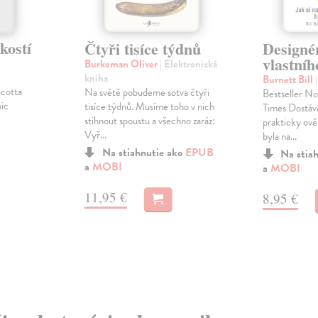
kostí
Čtyři tisíce týdnů
Design
vlastníh
Burkeman Oliver
| Elektronická
kniha
Burnett Bill
Scotta
Na světě pobudeme sotva čtyři
Bestseller No
nic
tisíce týdnů. Musíme toho v nich
Times Dostáv
stihnout spoustu a všechno zaráz:
prakticky ově
Vyř...
byla na...
Na stiahnutie ako
EPUB
Na stia
a
MOBI
a
MOBI
11,95 €
8,95 €