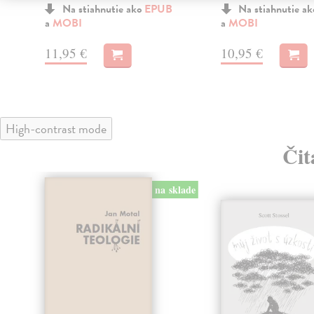
Na stiahnutie ako
EPUB
Na stiahnutie a
a
MOBI
a
MOBI
11,95 €
10,95 €
High-contrast mode
Čit
na sklade