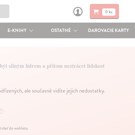
0 ks
E-KNIHY
OSTATNÉ
DAROVACIE KARTY
být silným lídrem a přitom neztrácet lidskost
řízených, ale současně vidíte jejich nedostatky.
?
ridať do wishlistu