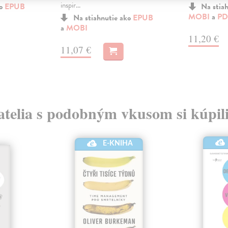
inspir...
ko
EPUB
Na stia
MOBI
a
PD
Na stiahnutie ako
EPUB
a
MOBI
11,20 €
11,07 €
atelia s podobným vkusom si kúpili
E-KNIHA