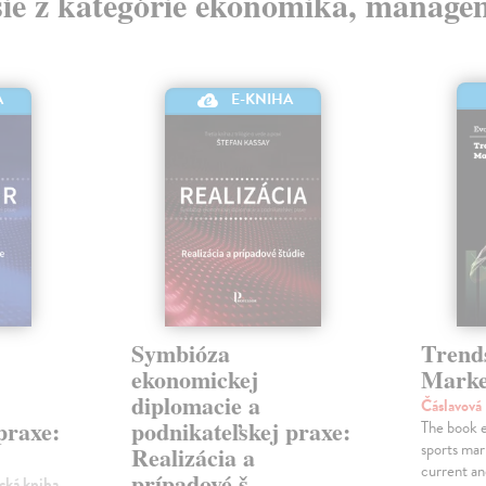
šie z kategórie ekonomika, manage
A
E-KNIHA
Symbióza
Trends
ekonomickej
Marke
diplomacie a
Čáslavová
praxe:
podnikateľskej praxe:
The book e
sports mar
Realizácia a
current an
prípadové š
ická kniha