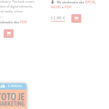
industry. The book covers
Na stiahnutie ako
EPUB
,
tion of digital elements,
MOBI
a
PDF
cial media, online
g,…
11,90 €
iahnutie ako
PDF
E-KNIHA