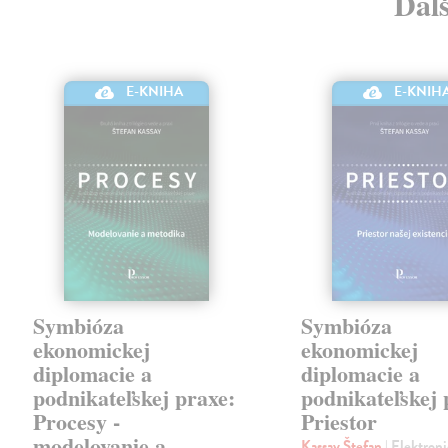
Ďal
E-KNIHA
E-KNIH
Symbióza
Symbióza
ekonomickej
ekonomickej
diplomacie a
diplomacie a
podnikateľskej praxe:
podnikateľskej 
Procesy -
Priestor
modelovanie a
Kassay Štefan
| Elektron