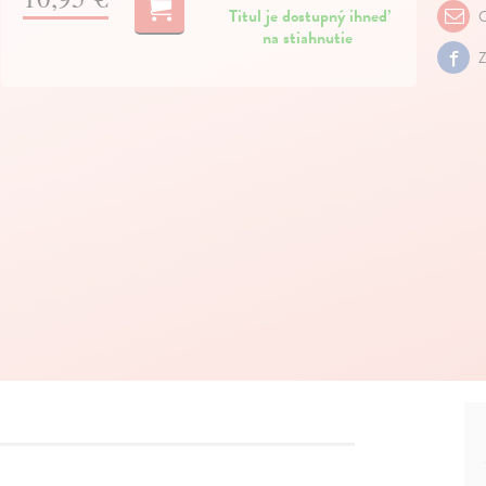
Titul je dostupný ihneď
O
na stiahnutie
Z