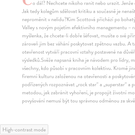
o dál? Nechcete nikoho ranit nebo urazit. Jenže 
Jak tedy kolegům sdělovat kritiku a současně je nenaš
neproměnit v nelidu?Kim Scottová přichází po bohat
Valley s novým pojetím efektivního managementu – ra
myšlenka, že chcete-li dobře šéfovat, musíte o své př
zároveň jim bez váhání poskytovat zpětnou vazbu. A ta
otevřenost vytváří pracovní vztahy postavené na důvě
výsledků.Svěže napsaná kniha je návodem pro lídry, m
všechny, kdo působí v pracovním kolektivu. Kromě jiné
firemní kulturu založenou na otevřenosti a poskytován
podřízených rozpoznávat „rock star“ a „superstar“ a p
metodou, jak zabránit vyhoření, je propojit životní mo
povyšování nemusí být tou správnou odměnou za skvě
High-contrast mode