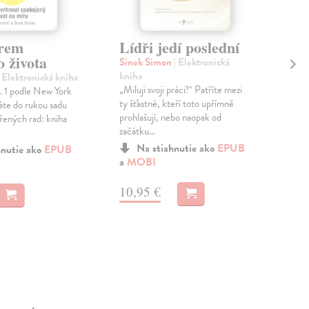
érem
Lídři jedí poslední
Ne
o života
Ba
Sinek Simon
| Elektronická
kniha
| Elektronická kniha
Cla
„Miluji svoji práci!“ Patříte mezi
. 1 podle New York
kni
ty šťastné, kteří toto upřímně
áte do rukou sadu
Nejs
prohlašují, nebo naopak od
řených rad: kniha
naps
začátku...
příb
inspi
Na stiahnutie ako
EPUB
hnutie ako
EPUB
a
MOBI
a
M
10,95 €
11