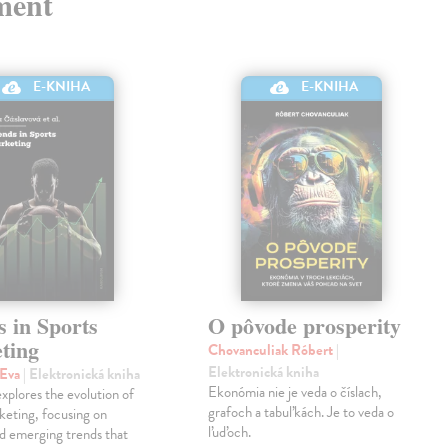
ment
E-KNIHA
E-KNIHA
 in Sports
O pôvode prosperity
ting
Chovanculiak Róbert
|
Elektronická kniha
 Eva
| Elektronická kniha
Ekonómia nie je veda o číslach,
xplores the evolution of
grafoch a tabuľkách. Je to veda o
keting, focusing on
ľuďoch.
d emerging trends that