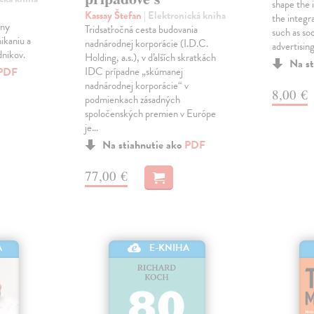
shape the 
j
Kassay Štefan
| Elektronická kniha
the integra
rny
Tridsaťročná cesta budovania
such as so
ikaniu a
nadnárodnej korporácie (I.D.C.
advertisin
dnikov.
Holding, a.s.), v ďalších skratkách
Na st
PDF
IDC prípadne „skúmanej
nadnárodnej korporácie“ v
8,00 €
podmienkach zásadných
spoločenských premien v Európe
je…
Na stiahnutie ako
PDF
77,00 €
A
E-KNIHA