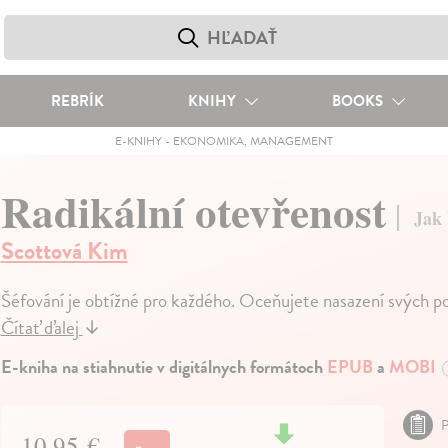
REBRÍK
KNIHY
BOOKS
E-KNIHY
-
EKONOMIKA, MANAGEMENT
Radikální otevřenost
Jak 
Scottová Kim
Šéfování je obtížné pro každého. Oceňujete nasazení svých pod
Čítať ďalej
↓
E-kniha na stiahnutie v digitálnych formátoch
EPUB
a
MOBI
P
10,95 €