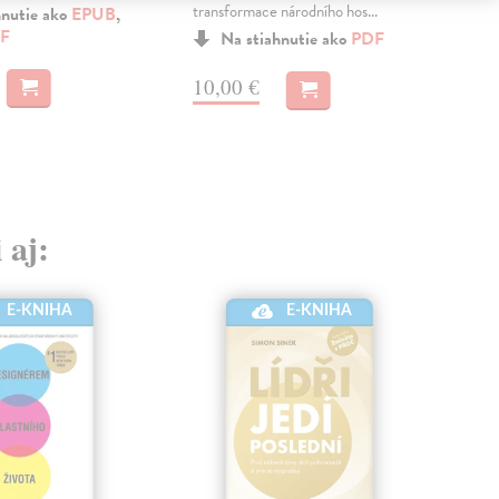
transformace národního hos...
triu
hnutie ako
EPUB
,
F
Na stiahnutie ako
PDF
MO
10,00 €
17
 aj:
E-KNIHA
E-KNIHA