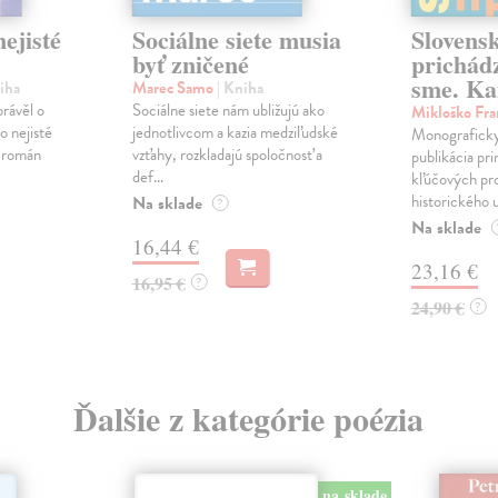
ejisté
Sociálne siete musia
Slovens
byť zničené
prichád
sme. Ka
iha
Marec Samo
| Kniha
právěl o
Sociálne siete nám ubližujú ako
Mikloško Fra
o nejisté
jednotlivcom a kazia medziľudské
Monograficky
ý román
vzťahy, rozkladajú spoločnosť a
publikácia pri
def...
kľúčových pr
historického u
Na sklade
?
Na sklade
16,44 €
23,16 €
16,95 €
?
24,90 €
?
Ďalšie z kategórie poézia
na sklade