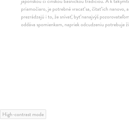
japonskou či čínskou básnickou tradíciou. A k takýmt
priamočiaro, je potrebné vracať sa, čítať ich nanovo, a
prezrádzajú i to, že snívať, byť nanajvýš pozorovateľo
oddáva spomienkam, napriek odcudzeniu potrebuje žiť, 
High-contrast mode