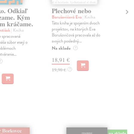
ko. Odkiaľ
Plechové nebo
Po
zame. Kým
Borušovičová Eva
| Kniha
Kun
m kráčame.
Táto kniha je spojením dvoch
Poma
projektov, na ktorých Eva
čty
ntišek
| Kniha
Borušovičová pracovala až do
naps
 spracovaná
svojich posledný...
česk
náša súbor esejí o
Na sklade
Na 
oblémoch
?
tvárania...
18,91 €
14
?
19,90 €
15,
?
na sklade