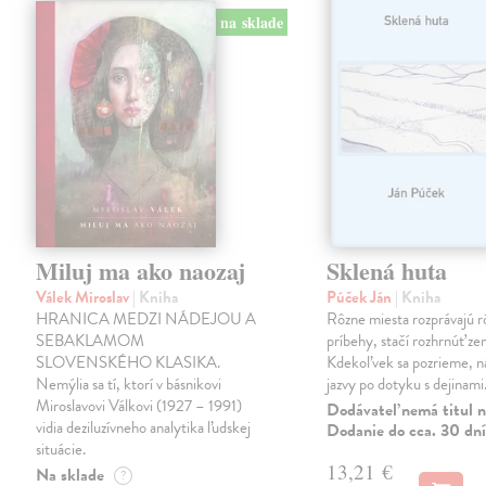
na sklade
Miluj ma ako naozaj
Sklená huta
Válek Miroslav
| Kniha
Púček Ján
| Kniha
HRANICA MEDZI NÁDEJOU A
Rôzne miesta rozprávajú r
SEBAKLAMOM
príbehy, stačí rozhrnúť zem
SLOVENSKÉHO KLASIKA.
Kdekoľvek sa pozrieme, 
Nemýlia sa tí, ktorí v básnikovi
jazvy po dotyku s dejinami
Miroslavovi Válkovi (1927 – 1991)
Dodávateľ nemá titul n
vidia deziluzívneho analytika ľudskej
Dodanie do cca. 30 dní
situácie.
13,21 €
Na sklade
?