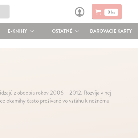
0 ks
E-KNIHY
OSTATNÉ
DAROVACIE KARTY
hádzajú z obdobia rokov 2006 – 2012. Rozvíja v nej
úce okamihy často prežívané vo vzťahu k nežnému