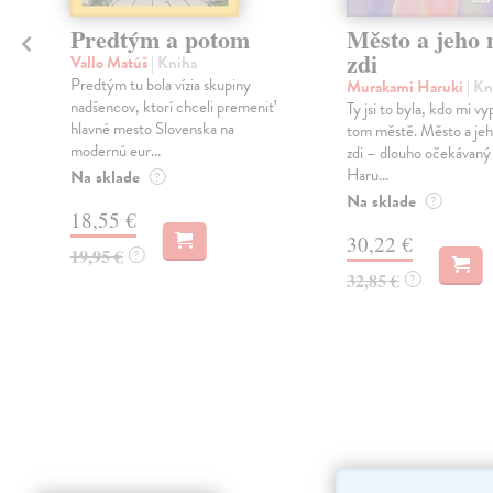
Predtým a potom
Město a jeho n
zdi
Vallo Matúš
| Kniha
Predtým tu bola vízia skupiny
Murakami Haruki
| Kn
nadšencov, ktorí chceli premeniť
Ty jsi to byla, kdo mi vy
hlavné mesto Slovenska na
tom městě. Město a jeh
modernú eur...
zdi – dlouho očekávan
Haru...
Na sklade
?
Na sklade
?
18,55 €
30,22 €
19,95 €
?
32,85 €
?