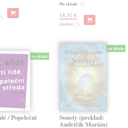
Na sklade
?
€
14,31 €
?
15,90 €
?
na sklade
na sklade
idé / Popeleční
Sonety (preklad:
Andričík Marián)