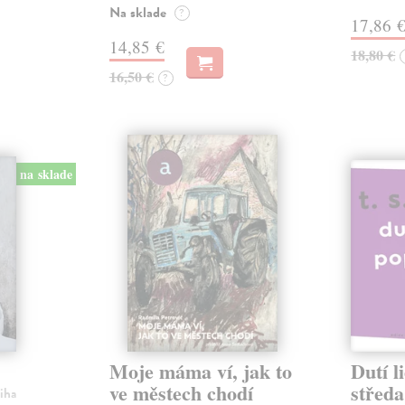
Na sklade
?
17,86 
14,85 €
18,80 €
16,50 €
?
na sklade
Moje máma ví, jak to
Dutí l
ve městech chodí
středa
niha