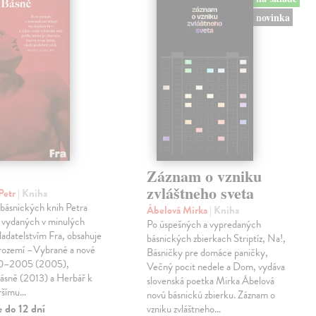
novinka
Záznam o vzniku
zvláštneho sveta
Petr
| Kniha
 básnických knih Petra
Ábelová Mirka
| Kniha
 vydaných v minulých
Po úspešných a vypredaných
ladatelstvím Fra, obsahuje
básnických zbierkach Striptíz, Na!,
trozemí –Vybrané a nové
Básničky pre domáce paničky,
90–2005 (2005),
Večný pocit nedele a Dom, vydáva
básně (2013) a Herbář k
slovenská poetka Mirka Ábelová
ršímu…
novú básnickú zbierku. Záznam o
 do 12 dní
vzniku zvláštneho…