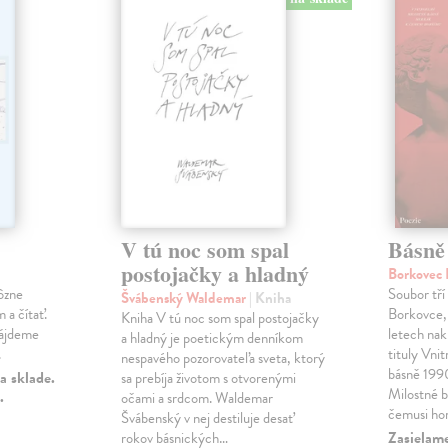
V tú noc som spal
Básně
postojačky a hladný
Borkovec 
ôzne
Soubor tří
Švábenský Waldemar
| Kniha
 a čítať.
Borkovce,
Kniha V tú noc som spal postojačky
nájdeme
letech nak
a hladný je poetickým denníkom
.
tituly Vni
nespavého pozorovateľa sveta, ktorý
básně 19
a sklade.
sa prebíja životom s otvorenými
Milostné 
.
očami a srdcom. Waldemar
čemusi ho
Švábenský v nej destiluje desať
Zasielame
rokov básnických…