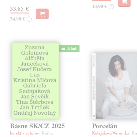
13,90 €
?
33,85 €
34,90 €
?
na sklade
Básne SK/CZ 2025
Porcelán
kolektív autorov
| Kniha
Kolejáková Veronika
| K