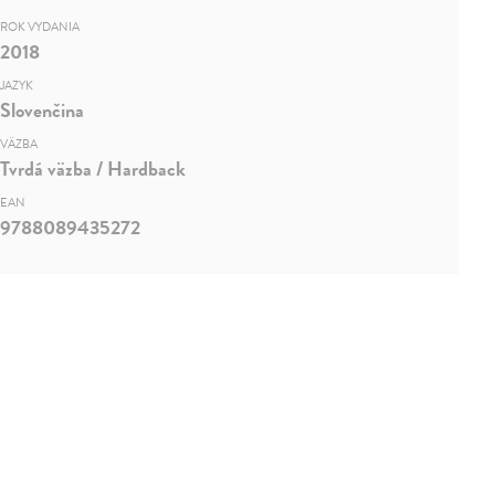
ROK VYDANIA
2018
JAZYK
Slovenčina
VÄZBA
Tvrdá väzba / Hardback
EAN
9788089435272