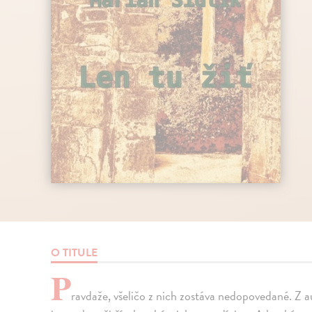
O TITULE
P
ravdaže, všeličo z nich zostáva nedopovedané. Z a