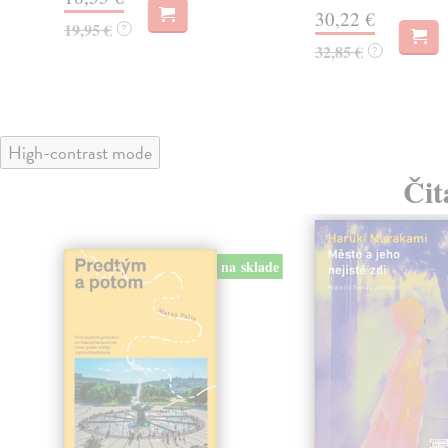
30,22 €
19,95 €
?
32,85 €
?
High-contrast mode
Čit
na sklade