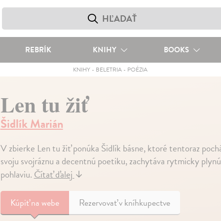
REBRÍK
KNIHY
BOOKS
KNIHY
-
BELETRIA
-
POÉZIA
Len tu žiť
Šidlík Marián
V zbierke Len tu žiť ponúka Šidlík básne, ktoré tentoraz poc
svoju svojráznu a decentnú poetiku, zachytáva rytmicky plyn
pohlaviu.
Čítať ďalej
↓
Kúpiť
na webe
Rezervovať v kníhkupectve