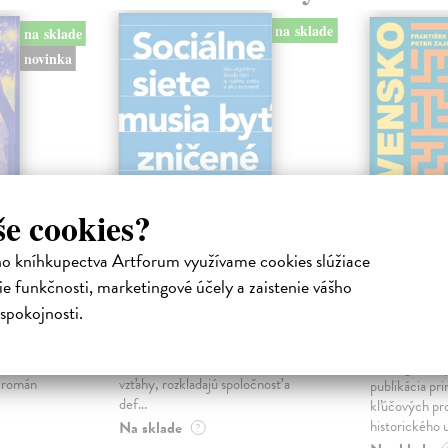
na sklade
na sklade
novinka
še cookies?
ho kníhkupectva Artforum využívame cookies slúžiace
ejisté
Sociálne siete musia
Slovens
e funkčnosti, marketingové účely a zaistenie vášho
byť zničené
prichád
spokojnosti.
sme. Ka
iha
Marec Samo
| Kniha
právěl o
Sociálne siete nám ubližujú ako
Mikloško Fra
o nejisté
jednotlivcom a kazia medziľudské
Monograficky
ý román
vzťahy, rozkladajú spoločnosť a
publikácia pri
def...
kľúčových pr
historického u
Na sklade
?