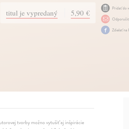
Pridať do w
titul je vypredaný
5,90 €
Odporuči
Zdielať na
utorovej tvorby možno vytušiť aj inšpirácie