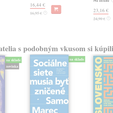
Na sklade
16,44 €
23,16 €
16,95 €
?
24,90 €
?
atelia s podobným vkusom si kúpili
na sklade
na sklade
novinka