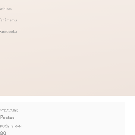
ishlistu
ť známemu
 Facebooku
VYDAVATEĽ
Pectus
POČET STRÁN
80