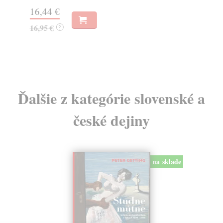
Na
16,44 €
23
16,95 €
?
24
Ďalšie z kategórie slovenské a
české dejiny
na sklade