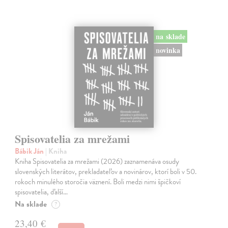
na sklade
novinka
Spisovatelia za mrežami
Bábik Ján
| Kniha
Kniha Spisovatelia za mrežami (2026) zaznamenáva osudy
slovenských literátov, prekladateľov a novinárov, ktorí boli v 50.
rokoch minulého storočia väznení. Boli medzi nimi špičkoví
spisovatelia, ďalší…
Na sklade
?
23,40 €