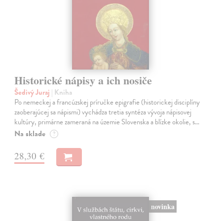
Historické nápisy a ich nosiče
Šedivý Juraj
| Kniha
Po nemeckej a francúzskej príručke epigrafie (historickej disciplíny
zaoberajúcej sa nápismi) vychádza tretia syntéza vývoja nápisovej
kultúry, primárne zameraná na územie Slovenska a blízke okolie, s…
Na sklade
?
28,30 €
novinka