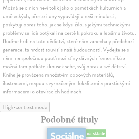
Možná se o nich neví tolik jako o památkách kulturních a
uměleckých, přesto i ony vypovídají o naší minulosti,
poskytují obraz toho, jak se kdysi žilo, s jakými technickými
problémy se lidé potýkali na cestě k pokroku a lepšímu životu.
Buďme hrdi na toto dědictví, které nám zanechaly předchozí
generace, ta hrdost souvisí s naší budoucností. Vydejte se s
námi na společnou pouť mezi stíny dávných řemeslníků a
možná tam potkáte i kousek sebe, svůj obraz a své dětství.
Kniha je provázena množstvím dobových materiálů,
ilustracemi, mapou s vyznačenými lokalitami a praktickými
informacemi o otevíracích hodinách.
High-contrast mode
Podobné tituly
na sklade