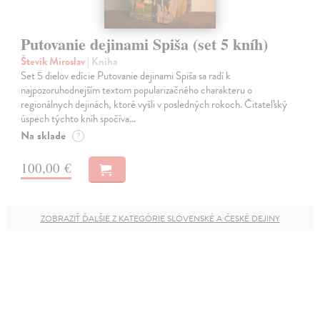
Putovanie dejinami Spiša (set 5 kníh)
Števík Miroslav
| Kniha
Set 5 dielov edície Putovanie dejinami Spiša sa radí k
najpozoruhodnejším textom popularizačného charakteru o
regionálnych dejinách, ktoré vyšli v posledných rokoch. Čitateľský
úspech týchto kníh spočíva…
Na sklade
?
100,00 €
ZOBRAZIŤ ĎALŠIE Z KATEGÓRIE SLOVENSKÉ A ČESKÉ DEJINY