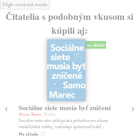
High-contrast mode
Čitatelia s podobným vkusom si
kúpili aj:
na sklade
Sociálne siete musia byť zničené
S
K
Marec Samo
| Kniha
Sociálne siete nám ubližujú ako jednotlivcom a kazia
Mik
medziľudské vzťahy, rozkladajú spoločnosť a def...
Mon
o k
Na sklade
?