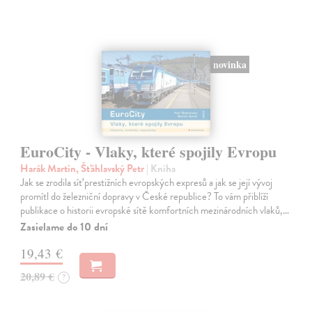
novinka
EuroCity - Vlaky, které spojily Evropu
Harák Martin, Šťáhlavský Petr
| Kniha
Jak se zrodila síť prestižních evropských expresů a jak se její vývoj
promítl do železniční dopravy v České republice? To vám přiblíží
publikace o historii evropské sítě komfortních mezinárodních vlaků,…
Zasielame do 10 dní
19,43 €
20,89 €
?