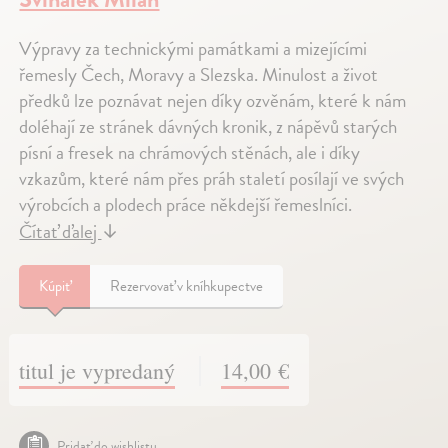
Výpravy za technickými památkami a mizejícími
řemesly Čech, Moravy a Slezska. Minulost a život
předků lze poznávat nejen díky ozvěnám, které k nám
doléhají ze stránek dávných kronik, z nápěvů starých
písní a fresek na chrámových stěnách, ale i díky
vzkazům, které nám přes práh staletí posílají ve svých
výrobcích a plodech práce někdejší řemeslníci.
Čítať ďalej
↓
Kúpiť
Rezervovať v kníhkupectve
titul je vypredaný
14,00 €
Pridať do wishlistu