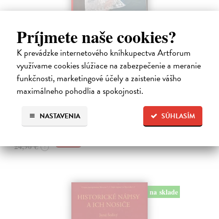
Príjmete naše cookies?
Studne mútne
K prevádzke internetového kníhkupectva Artforum
Getting Peter
| Kniha
využívame cookies slúžiace na zabezpečenie a meranie
Sú ikonickými postavami našej kultúry. Postavili im sochy a
funkčnosti, marketingové účely a zaistenie vášho
pomenovali po nich ulice, majú svoje nespochybniteľné miesto v
maximálneho pohodlia a spokojnosti.
lexikónoch literatúry aj učebniciach, slovenské moderné umenie sa
bez nich nedá…
Na sklade
?
NASTAVENIA
SÚHLASÍM
23,66 €
24,90 €
?
na sklade