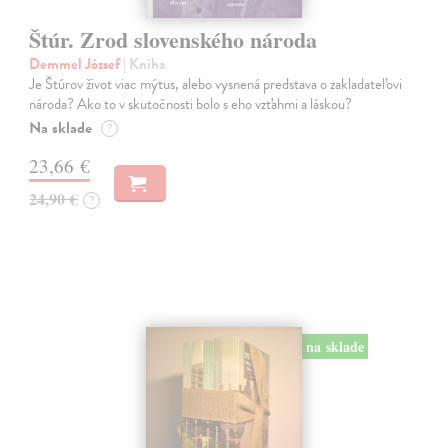
Štúr. Zrod slovenského národa
Demmel József
| Kniha
Je Štúrov život viac mýtus, alebo vysnená predstava o zakladateľovi
národa? Ako to v skutočnosti bolo s eho vzťahmi a láskou?
Na sklade
?
23,66 €
24,90 €
?
na sklade