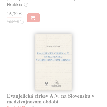
Na sklade
?
16,39 €
16,90 €
?
Evanjelická cirkev A.V. na Slovensku v
medzivojnovom období