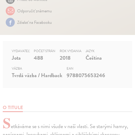
Odporučiť známemu
Zdielať na Facebooku
VYDAVATEĽ
POČET STRÁN
ROK VYDANIA
JAZYK
Jota
488
2018
Čeština
VÄZBA
EAN
Tvrdá väzba / Hardback
9788075653246
O TITULE
S
etkáváme se s nimi všude v naší vlasti. Se starými hamry,
papírnami, lanovkami, sklárnami a cihlářskými skanzeny.