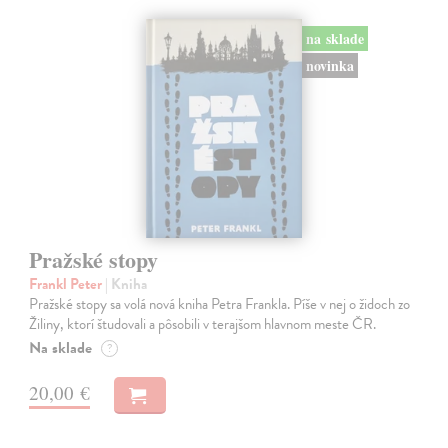
na sklade
novinka
Pražské stopy
Frankl Peter
| Kniha
Pražské stopy sa volá nová kniha Petra Frankla. Píše v nej o židoch zo
Žiliny, ktorí študovali a pôsobili v terajšom hlavnom meste ČR.
Na sklade
?
20,00 €