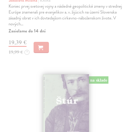
Sokolová Milena
| Kniha
Koniec prvej svetovej vojny a následné geopolitické zmeny v strednej
Európe znamenali pre evanjelikov a. v. žijúcich na území Slovenska
zásadný obrat v ich dovtedajšom cirkevno-náboženskom živote. V
nových…
Zasielame do 14 dní
19,39 €
19,99 €
?
na sklade