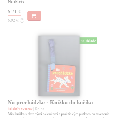
Na sklade
6,71 €
6,92 €
?
na sklade
Na prechádzke - Knižka do kočíka
kolektív autorov
| Kniha
Mini knižka s plstenými okienkami a praktickým pútkom na zavesenie