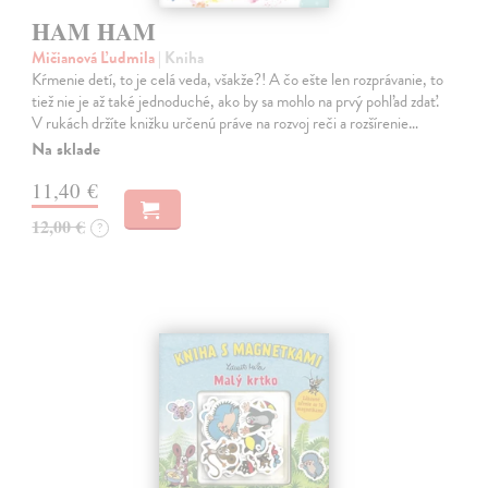
HAM HAM
Mičianová Ľudmila
| Kniha
Kŕmenie detí, to je celá veda, všakže?! A čo ešte len rozprávanie, to
tiež nie je až také jednoduché, ako by sa mohlo na prvý pohľad zdať.
V rukách držíte knižku určenú práve na rozvoj reči a rozšírenie…
Na sklade
11,40 €
12,00 €
?