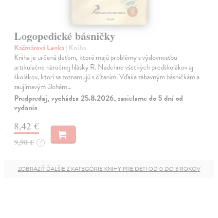
Logopedické básničky
Kačmárová Lenka
| Kniha
Kniha je určená deťom, ktoré majú problémy s výslovnosťou
artikulačne náročnej hlásky R. Nadchne všetkých predškolákov aj
školákov, ktorí sa zoznamujú s čítaním. Vďaka zábavným básničkám a
zaujímavým úlohám…
Predpredaj, vychádza 25.8.2026, zasielame do 5 dní od
vydania
8,42 €
9,90 €
?
ZOBRAZIŤ ĎALŠIE Z KATEGÓRIE KNIHY PRE DETI OD 0 DO 3 ROKOV