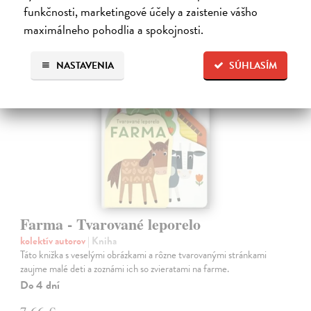
7,90 €
funkčnosti, marketingové účely a zaistenie vášho
?
maximálneho pohodlia a spokojnosti.
NASTAVENIA
SÚHLASÍM
Farma - Tvarované leporelo
kolektív autorov
| Kniha
Táto knižka s veselými obrázkami a rôzne tvarovanými stránkami
zaujme malé deti a zoznámi ich so zvieratami na farme.
Do 4 dní