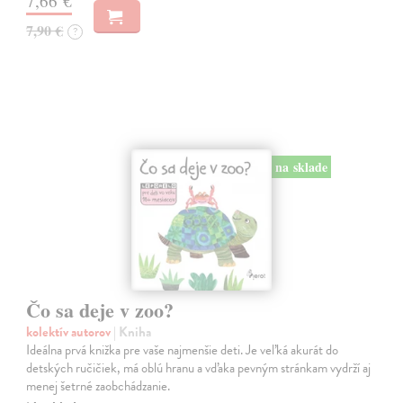
7,66 €
7,90 €
?
na sklade
Čo sa deje v zoo?
kolektív autorov
| Kniha
Ideálna prvá knižka pre vaše najmenšie deti. Je veľká akurát do
detských ručičiek, má oblú hranu a vďaka pevným stránkam vydrží aj
menej šetrné zaobchádzanie.