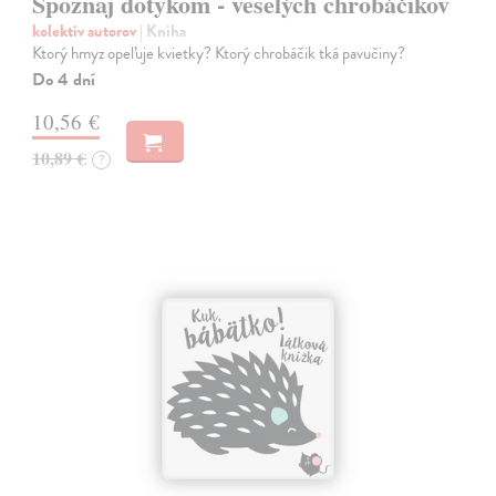
Spoznaj dotykom - veselých chrobáčikov
kolektív autorov
| Kniha
Ktorý hmyz opeľuje kvietky? Ktorý chrobáčik tká pavučiny?
Do 4 dní
10,56 €
10,89 €
?