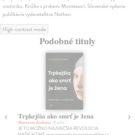
motoriku. Knižka s prvkami Montessori. Slovenské vydanie
publikácie vydavateľstva Nathan.
High-contrast mode
Podobné tituly
Trpkejšia ako smrť je žena
P
Marneros Andreas
| Kniha
Bor
JE TO MOŽNO NAJVÄČŠIA REVOLÚCIA
Tát
NAŠICH DNÍ: rovnocennosť a rovnoprávnosť ženy a
Bor