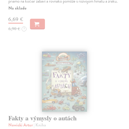
priamo na kočiar zabaví a rovnako pomôže s rozvojom hmatu a zraku.
Na sklade
6,69 €
6,90 €
?
Fakty a výmysly o autách
Nowicki Artur
| Kniha