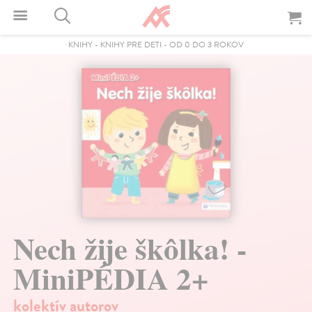
KNIHY
-
KNIHY PRE DETI
-
OD 0 DO 3 ROKOV
Nech žije škôlka! -
MiniPÉDIA 2+
kolektív autorov