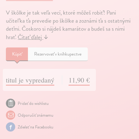
V škôlke je tak veľa vecí, ktoré môžeš robiť! Pani
učiteľka ťa prevedie po škôlke a zoznámi ťa s ostatnými
deťmi. Čoskoro si nájdeš kamarátov a budeš sa s nimi
hrať.
Čítať ďalej
↓
Kúpiť
Rezervovať v kníhkupectve
titul je vypredaný
11,90 €
Pridať do wishlistu
Odporučiť známemu
Zdielať na Facebooku