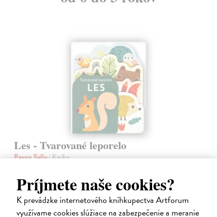
Les - Tvarované leporelo
Payne Sally
| Kniha
Táto knižka s veselými obrázkami a rôzne tvarovanými stránkami
zaujme malé deti a zoznámi ich so životom v lese.
Príjmete naše cookies?
Do 4 dní
K prevádzke internetového kníhkupectva Artforum
7,66 €
využívame cookies slúžiace na zabezpečenie a meranie