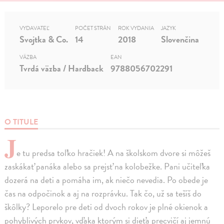
VYDAVATEĽ
POČET STRÁN
ROK VYDANIA
JAZYK
Svojtka & Co.
14
2018
Slovenčina
VÄZBA
EAN
Tvrdá väzba / Hardback
9788056702291
O TITULE
J
e tu predsa toľko hračiek! A na školskom dvore si môžeš
zaskákať panáka alebo sa prejsť na kolobežke. Pani učiteľka
dozerá na deti a pomáha im, ak niečo nevedia. Po obede je
čas na odpočinok a aj na rozprávku. Tak čo, už sa tešíš do
škôlky? Leporelo pre deti od dvoch rokov je plné okienok a
pohyblivých prvkov, vďaka ktorým si dieťa precvičí aj jemnú