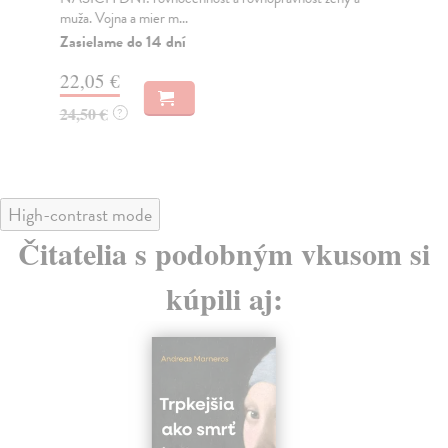
muža. Vojna a mier m...
Na
Zasielame do 14 dní
18
22,05 €
19
24,50 €
?
High-contrast mode
Čitatelia s podobným vkusom si
kúpili aj: