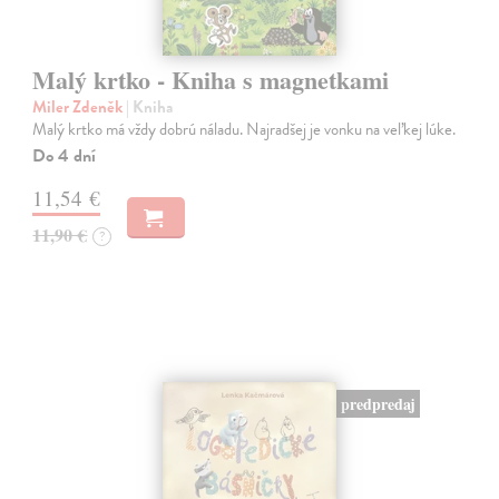
Malý krtko - Kniha s magnetkami
Miler Zdeněk
| Kniha
Malý krtko má vždy dobrú náladu. Najradšej je vonku na veľkej lúke.
Do 4 dní
11,54 €
11,90 €
?
predpredaj