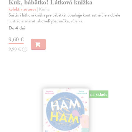
Kuk, bábätko! Látková knižka
kolektív autorov
| Kniha
Šušťavá látková knižka pre bábätká, obsahuje kontrastné čiernobiele
ilustrácie zvierat, ako veľryba,mačka, včielka.
Do 4 dní
9,60 €
9,90 €
?
na sklade