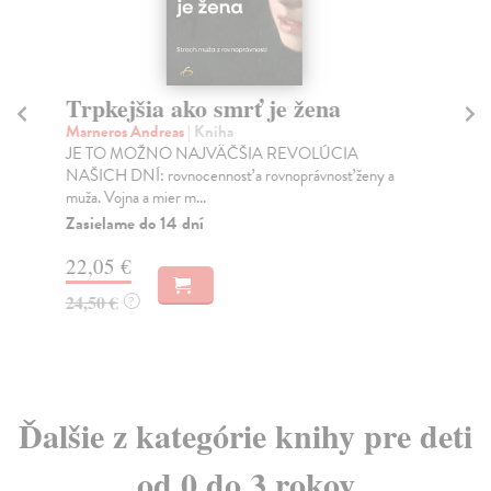
Trpkejšia ako smrť je žena
P
Marneros Andreas
| Kniha
Bor
JE TO MOŽNO NAJVÄČŠIA REVOLÚCIA
Tát
NAŠICH DNÍ: rovnocennosť a rovnoprávnosť ženy a
Bor
muža. Vojna a mier m...
Na
Zasielame do 14 dní
18
22,05 €
19
24,50 €
?
Ďalšie z kategórie knihy pre deti
od 0 do 3 rokov