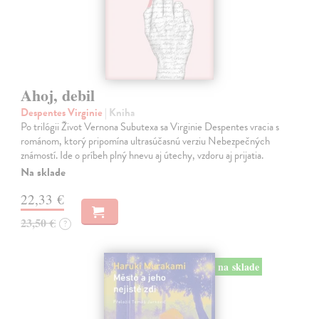
Ahoj, debil
Despentes Virginie
| Kniha
Po trilógii Život Vernona Subutexa sa Virginie Despentes vracia s
románom, ktorý pripomína ultrasúčasnú verziu Nebezpečných
známostí. Ide o príbeh plný hnevu aj útechy, vzdoru aj prijatia.
Na sklade
22,33 €
23,50 €
?
na sklade