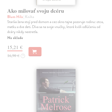
Ako milovať svoju dcéru
Blum Hila
| Kniha
Staršia žena stojí pred domom a cez okno tajne pozoruje rodinu: otca,
matku a dve deti. Díva sa na svoje vnučky, ktoré kvôli odlúčeniu od
dcéry nikdy nestretla.
Na sklade
15,21 €
16,90 €
?