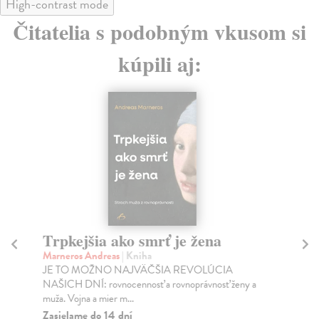
High-contrast mode
Čitatelia s podobným vkusom si
kúpili aj:
Trpkejšia ako smrť je žena
P
Marneros Andreas
| Kniha
Bor
JE TO MOŽNO NAJVÄČŠIA REVOLÚCIA
Tát
NAŠICH DNÍ: rovnocennosť a rovnoprávnosť ženy a
Bor
muža. Vojna a mier m...
Na
Zasielame do 14 dní