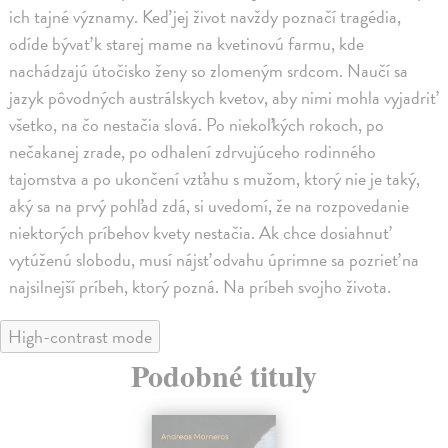
ich tajné významy. Keď jej život navždy poznačí tragédia,
odíde bývať k starej mame na kvetinovú farmu, kde
nachádzajú útočisko ženy so zlomeným srdcom. Naučí sa
jazyk pôvodných austrálskych kvetov, aby nimi mohla vyjadriť
všetko, na čo nestačia slová. Po niekoľkých rokoch, po
nečakanej zrade, po odhalení zdrvujúceho rodinného
tajomstva a po ukončení vzťahu s mužom, ktorý nie je taký,
aký sa na prvý pohľad zdá, si uvedomí, že na rozpovedanie
niektorých príbehov kvety nestačia. Ak chce dosiahnuť
vytúženú slobodu, musí nájsť odvahu úprimne sa pozrieť na
najsilnejší príbeh, ktorý pozná. Na príbeh svojho života.
High-contrast mode
Podobné tituly