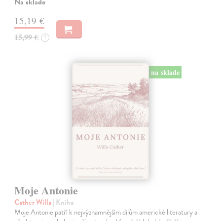
Na sklade
15,19 €
15,99 €
?
na sklade
Moje Antonie
Cather Willa
| Kniha
Moje Antonie patří k nejvýznamnějším dílům americké literatury a