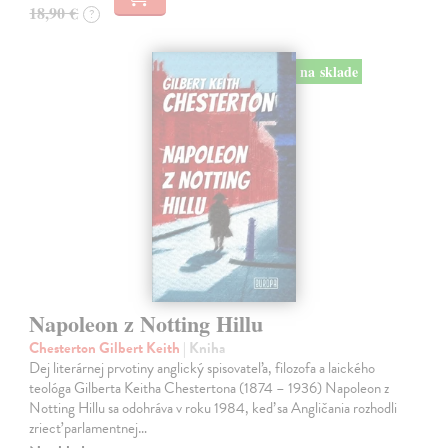
18,90 €
?
na sklade
Napoleon z Notting Hillu
Chesterton Gilbert Keith
| Kniha
Dej literárnej prvotiny anglický spisovateľa, filozofa a laického
teológa Gilberta Keitha Chestertona (1874 – 1936) Napoleon z
Notting Hillu sa odohráva v roku 1984, keď sa Angličania rozhodli
zriecť parlamentnej…