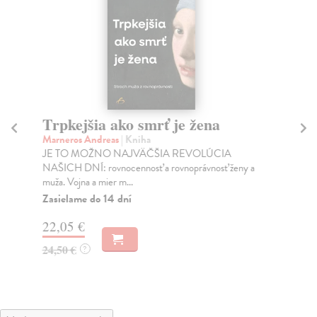
Trpkejšia ako smrť je žena
P
Marneros Andreas
| Kniha
Bor
JE TO MOŽNO NAJVÄČŠIA REVOLÚCIA
Tát
NAŠICH DNÍ: rovnocennosť a rovnoprávnosť ženy a
Bor
muža. Vojna a mier m...
Na
Zasielame do 14 dní
18
22,05 €
19
24,50 €
?