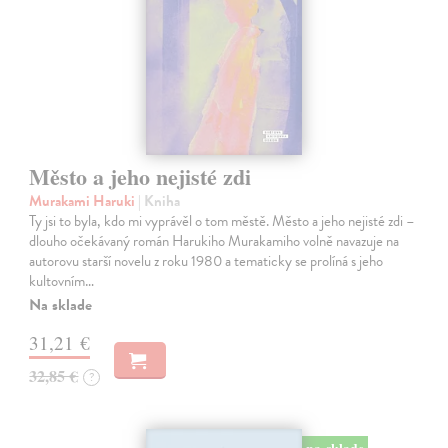
Město a jeho nejisté zdi
Murakami Haruki
| Kniha
Ty jsi to byla, kdo mi vyprávěl o tom městě. Město a jeho nejisté zdi –
dlouho očekávaný román Harukiho Murakamiho volně navazuje na
autorovu starší novelu z roku 1980 a tematicky se prolíná s jeho
kultovním…
Na sklade
31,21 €
32,85 €
?