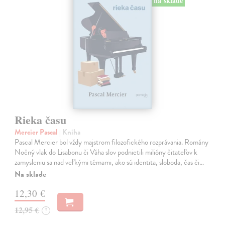
na sklade
Rieka času
Mercier Pascal
| Kniha
Pascal Mercier bol vždy majstrom filozofického rozprávania. Romány
Nočný vlak do Lisabonu či Váha slov podnietili milióny čitateľov k
zamysleniu sa nad veľkými témami, ako sú identita, sloboda, čas či…
Na sklade
12,30 €
12,95 €
?