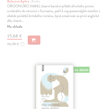
Behnová Aphra
| Kniha
OROONOKO (1688), bizarní barokní příběh afrického prince
uvrženého do otroctví v Surinamu, patří k nejvýznamnějším textům z
období počátků britského románu, bývá označován za první anglické
dílo, které…
Na sklade
15,68 €
16,50 €
?
na sklade