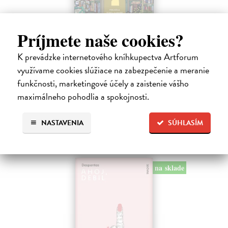
Príjmete naše cookies?
Dni v kníhkupectve Morisaki
K prevádzke internetového kníhkupectva Artforum
Jagisawa Satoshi
| Kniha
využívame cookies slúžiace na zabezpečenie a meranie
Dvadsaťpäťročná Takako si žila pomerne bezstarostne až do dňa, keď
jej priateľ Hideaki, za ktorého sa chcela vydať, len tak mimochodom
funkčnosti, marketingové účely a zaistenie vášho
oznámi, že ju podvádza a žení sa s inou. Jej život sa zrazu rúca.
maximálneho pohodlia a spokojnosti.
Na sklade
13,71 €
NASTAVENIA
SÚHLASÍM
14,90 €
?
na sklade