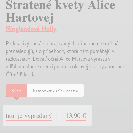
Stratené kvety Alice
Hartovej
Ringlandová Holly
Podmanivý román o utajovaných príbehoch, ktoré nás
prenasledujú, a o príbehoch, ktoré nám pomáhajú v
ťažkostiach. Deväťročná Alice Hartová vyrastá v
odľahlom dome medzi poľami cukrovej trstiny a morom.
Čítať ďalej
↓
Kúpiť
Rezervovať v kníhkupectve
titul je vypredaný
13,90 €