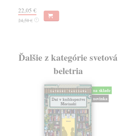
18
22,05 €
19
24,50 €
?
Ďalšie z kategórie svetová
beletria
na sklade
novinka