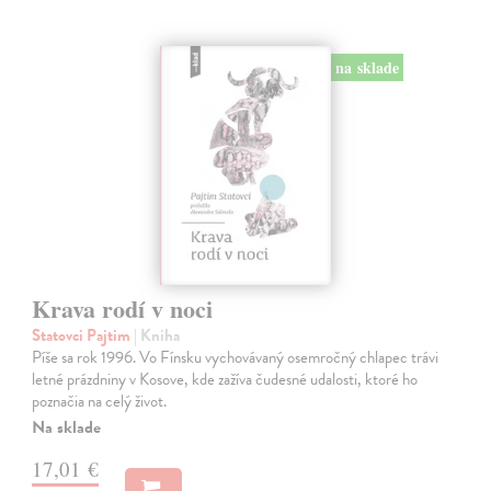
na sklade
Krava rodí v noci
Statovci Pajtim
| Kniha
Píše sa rok 1996. Vo Fínsku vychovávaný osemročný chlapec trávi
letné prázdniny v Kosove, kde zažíva čudesné udalosti, ktoré ho
poznačia na celý život.
Na sklade
17,01 €