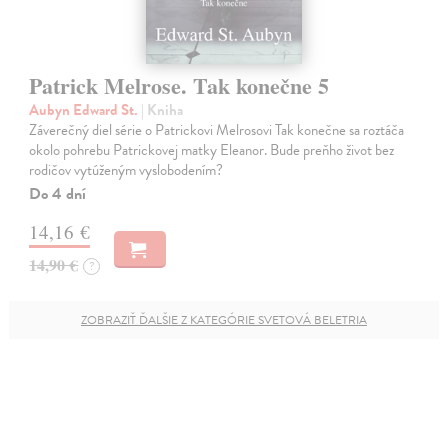
Patrick Melrose. Tak konečne 5
Aubyn Edward St.
| Kniha
Záverečný diel série o Patrickovi Melrosovi Tak konečne sa roztáča
okolo pohrebu Patrickovej matky Eleanor. Bude preňho život bez
rodičov vytúženým vyslobodením?
Do 4 dní
14,16 €
14,90 €
?
ZOBRAZIŤ ĎALŠIE Z KATEGÓRIE SVETOVÁ BELETRIA