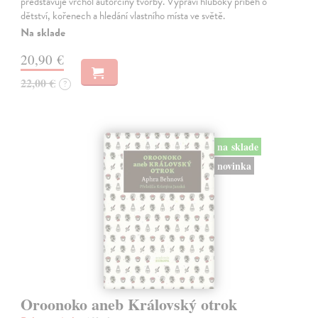
představuje vrchol autorčiny tvorby. Vypráví hluboký příběh o
dětství, kořenech a hledání vlastního místa ve světě.
Na sklade
20,90 €
22,00 €
?
na sklade
novinka
Oroonoko aneb Královský otrok