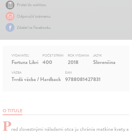
Pridať do wishlistu
Odporučiť známemu
Zdielať na Facebooku
VYDAVATEĽ
POČET STRÁN
ROK VYDANIA
JAZYK
Fortuna Libri
400
2018
Slovenčina
VÄZBA
EAN
Tvrdá väzba / Hardback
9788081427831
O TITULE
P
red zlovestnými náladami otca ju chránia matkine kvety a